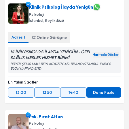
Klinik Psikolog İlayda Yenigün
Psikoloji
İstanbul
,
Beylikdüzü
Adres
1
Online Görüşme
KLİNİK PSİKOLOG İLAYDA YENİGÜN - ÖZEL
Haritada Göster
SAĞLIK MESLEK HİZMET BİRİMİ
BÜYÜKŞEHİR MAH. BEYLİKDÜZÜ CAD. BRAND İSTANBUL PARK B
BLOK KAPI NO:5/1D
En Yakın Saatler
13:00
13:50
14:40
Daha Fazla
Psk. Fırat Altun
Psikoloji