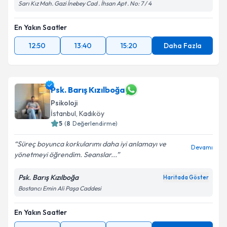
Sarı Kız Mah. Gazi İnebey Cad . İhsan Apt . No: 7 / 4
En Yakın Saatler
12:50
13:40
15:20
Daha Fazla
Psk. Barış Kızılboğa
Psikoloji
İstanbul
,
Kadıköy
5
(
8
Değerlendirme)
Süreç boyunca korkularımı daha iyi anlamayı ve
Devamı
yönetmeyi öğrendim. Seanslar...
Psk. Barış Kızılboğa
Haritada Göster
Bostancı Emin Ali Paşa Caddesi
En Yakın Saatler