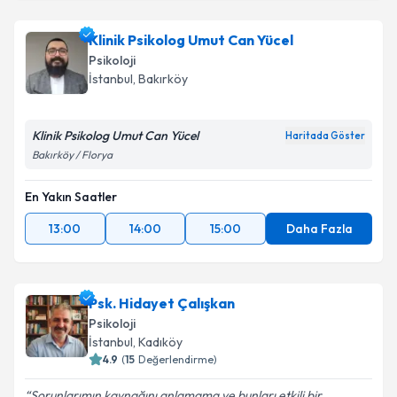
Klinik Psikolog Umut Can Yücel
Psikoloji
İstanbul
,
Bakırköy
Klinik Psikolog Umut Can Yücel
Haritada Göster
Bakırköy / Florya
En Yakın Saatler
13:00
14:00
15:00
Daha Fazla
Psk. Hidayet Çalışkan
Psikoloji
İstanbul
,
Kadıköy
4.9
(
15
Değerlendirme)
Sorunlarımın kaynağını anlamama ve bunları etkili bir