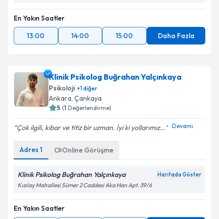
Kişisel verilerimin işlenmesine ilişkin
Aydınlatma
En Yakın Saatler
Metni
'ni okudum ve kişisel verilerimin belirtilen
kapsamda işlenmesini kabul ediyorum.
13:00
14:00
15:00
Daha Fazla
Takvim Talebini Gönder
Klinik Psikolog Buğrahan Yalçınkaya
Psikoloji
+
1
diğer
Ankara
,
Çankaya
5
(
1
Değerlendirme)
Devamı
Çok ilgili, kibar ve titiz bir uzman. İyi ki yollarımız...
Adres
1
Online Görüşme
Klinik Psikolog Buğrahan Yalçınkaya
Haritada Göster
Kızılay Mahallesi Sümer 2 Caddesi Aka Han Apt. 39/6
En Yakın Saatler