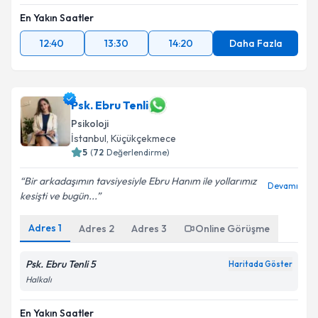
En Yakın Saatler
12:40
13:30
14:20
Daha Fazla
Psk. Ebru Tenli
Psikoloji
İstanbul
,
Küçükçekmece
5
(
72
Değerlendirme)
Bir arkadaşımın tavsiyesiyle Ebru Hanım ile yollarımız
Devamı
kesişti ve bugün...
Adres
1
Adres
2
Adres
3
Online Görüşme
Psk. Ebru Tenli 5
Haritada Göster
Halkalı
En Yakın Saatler