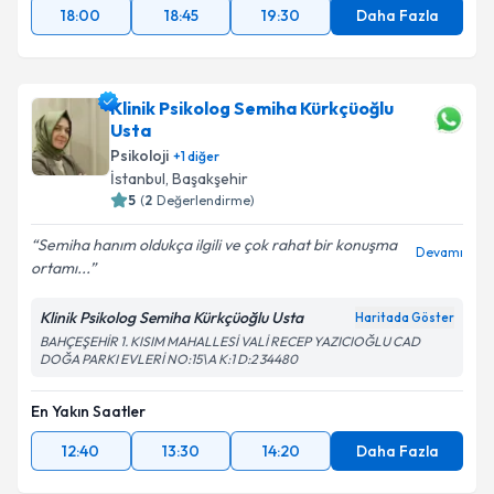
18:00
18:45
19:30
Daha Fazla
Klinik Psikolog Semiha Kürkçüoğlu
Usta
Psikoloji
+
1
diğer
İstanbul
,
Başakşehir
5
(
2
Değerlendirme)
Semiha hanım oldukça ilgili ve çok rahat bir konuşma
Devamı
ortamı...
Klinik Psikolog Semiha Kürkçüoğlu Usta
Haritada Göster
BAHÇEŞEHİR 1. KISIM MAHALLESİ VALİ RECEP YAZICIOĞLU CAD
DOĞA PARKI EVLERİ NO:15\A K:1 D:2 34480
En Yakın Saatler
12:40
13:30
14:20
Daha Fazla