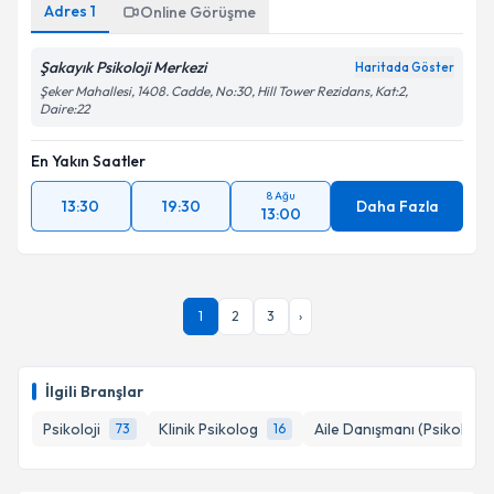
Adres
1
Online Görüşme
Şakayık Psikoloji Merkezi
Haritada Göster
Şeker Mahallesi, 1408. Cadde, No:30, Hill Tower Rezidans, Kat:2,
Daire:22
En Yakın Saatler
8 Ağu
13:30
19:30
Daha Fazla
13:00
1
2
3
›
İlgili Branşlar
Psikoloji
Klinik Psikolog
Aile Danışmanı (Psikolog)
73
16