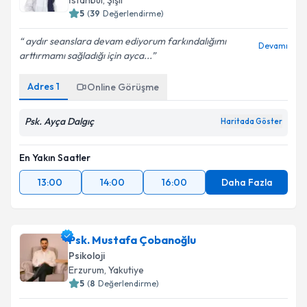
İstanbul
,
Şişli
5
(
39
Değerlendirme)
aydır seanslara devam ediyorum farkındalığımı
Devamı
arttırmamı sağladığı için ayca...
Adres
1
Online Görüşme
Psk. Ayça Dalgıç
Haritada Göster
En Yakın Saatler
13:00
14:00
16:00
Daha Fazla
Psk. Mustafa Çobanoğlu
Psikoloji
Erzurum
,
Yakutiye
5
(
8
Değerlendirme)