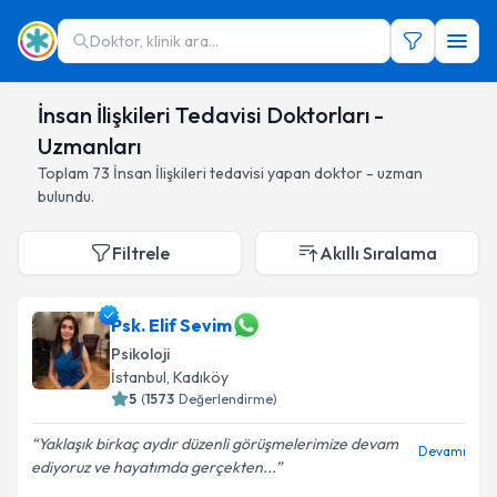
Doktor, klinik ara...
İnsan İlişkileri Tedavisi Doktorları -
Uzmanları
Toplam
73
İnsan İlişkileri
tedavisi yapan doktor - uzman
bulundu.
Filtrele
Akıllı Sıralama
Psk. Elif Sevim
Psikoloji
İstanbul
,
Kadıköy
5
(
1573
Değerlendirme)
Yaklaşık birkaç aydır düzenli görüşmelerimize devam
Devamı
ediyoruz ve hayatımda gerçekten...