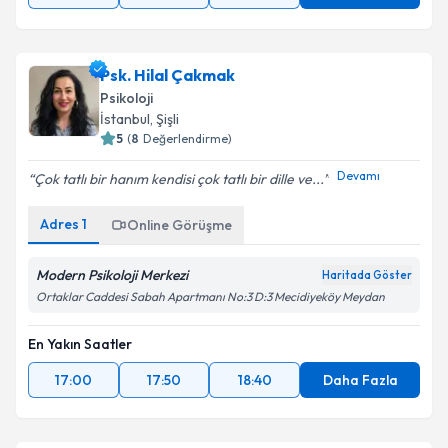
Psk. Hilal Çakmak
Psikoloji
İstanbul
,
Şişli
5
(
8
Değerlendirme)
Devamı
Çok tatlı bir hanım kendisi çok tatlı bir dille ve...
Adres
1
Online Görüşme
Modern Psikoloji Merkezi
Haritada Göster
Ortaklar Caddesi Sabah Apartmanı No:3 D:3 Mecidiyeköy Meydan
En Yakın Saatler
17:00
17:50
18:40
Daha Fazla