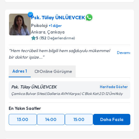
Psk. Tülay ÜNLÜEVCEK
Psikoloji
+
1
diğer
Ankara
,
Çankaya
5
(
152
Değerlendirme)
Hem tecrübeli hem bilgili hem sağduyulu mükemmel
Devamı
bir doktor işsize...
Adres
1
Online Görüşme
Psk. Tülay ÜNLÜEVCEK
Haritada Göster
Çamlıca Bulvar Sitesi(Galleria AVM Karşısı) C Blok Kat:2 D:12 Ümitköy
En Yakın Saatler
13:00
14:00
15:00
Daha Fazla