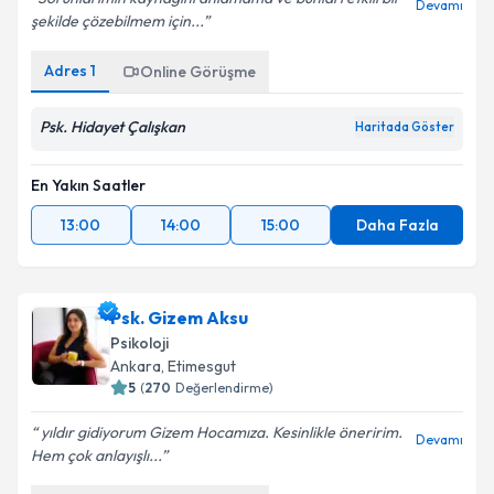
Devamı
şekilde çözebilmem için...
Adres
1
Online Görüşme
Psk. Hidayet Çalışkan
Haritada Göster
En Yakın Saatler
13:00
14:00
15:00
Daha Fazla
Psk. Gizem Aksu
Psikoloji
Ankara
,
Etimesgut
5
(
270
Değerlendirme)
yıldır gidiyorum Gizem Hocamıza. Kesinlikle öneririm.
Devamı
Hem çok anlayışlı...