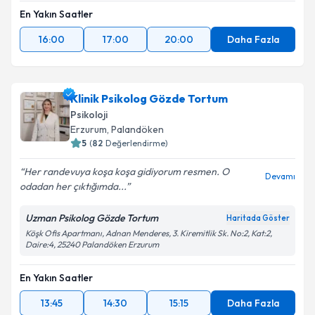
En Yakın Saatler
16:00
17:00
20:00
Daha Fazla
Klinik Psikolog Gözde Tortum
Psikoloji
Erzurum
,
Palandöken
5
(
82
Değerlendirme)
Her randevuya koşa koşa gidiyorum resmen. O
Devamı
odadan her çıktığımda...
Uzman Psikolog Gözde Tortum
Haritada Göster
Köşk Ofis Apartmanı, Adnan Menderes, 3. Kiremitlik Sk. No:2, Kat:2,
Daire:4, 25240 Palandöken Erzurum
En Yakın Saatler
13:45
14:30
15:15
Daha Fazla