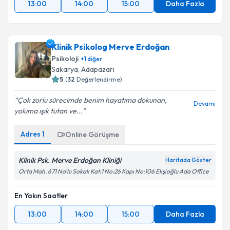
13:00
14:00
15:00
Daha Fazla
Klinik Psikolog Merve Erdoğan
Psikoloji
+
1
diğer
Sakarya
,
Adapazarı
5
(
32
Değerlendirme)
Çok zorlu sürecimde benim hayatıma dokunan,
Devamı
yoluma ışık tutan ve...
Adres
1
Online Görüşme
Klinik Psk. Merve Erdoğan Kliniği
Haritada Göster
Orta Mah. 671 No’lu Sokak Kat:1 No:26 Kapı No:106 Ekşioğlu Ada Office
En Yakın Saatler
13:00
14:00
15:00
Daha Fazla