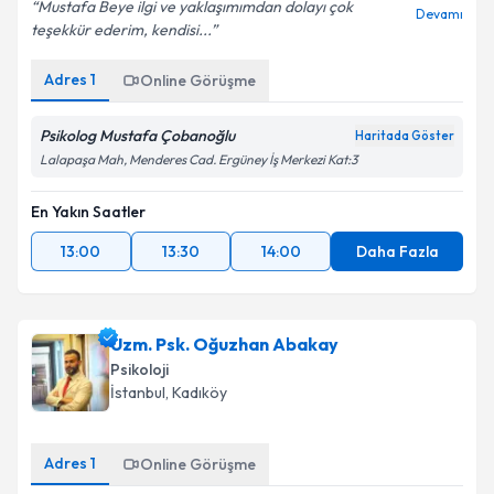
Mustafa Beye ilgi ve yaklaşımımdan dolayı çok
Devamı
teşekkür ederim, kendisi...
Adres
1
Online Görüşme
Psikolog Mustafa Çobanoğlu
Haritada Göster
Lalapaşa Mah, Menderes Cad. Ergüney İş Merkezi Kat:3
En Yakın Saatler
13:00
13:30
14:00
Daha Fazla
Uzm. Psk. Oğuzhan Abakay
Psikoloji
İstanbul
,
Kadıköy
Adres
1
Online Görüşme