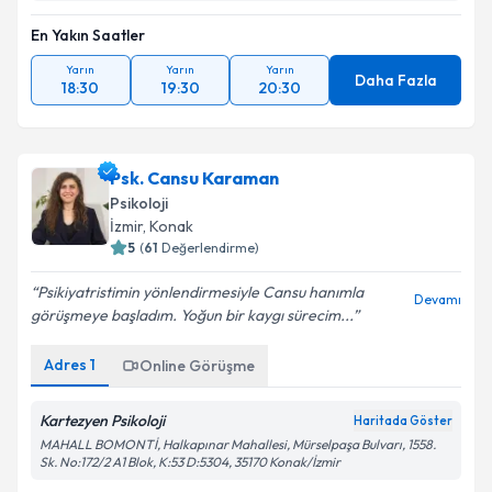
En Yakın Saatler
Yarın
Yarın
Yarın
Daha Fazla
18:30
19:30
20:30
Psk. Cansu Karaman
Psikoloji
İzmir
,
Konak
5
(
61
Değerlendirme)
Psikiyatristimin yönlendirmesiyle Cansu hanımla
Devamı
görüşmeye başladım. Yoğun bir kaygı sürecim...
Adres
1
Online Görüşme
Kartezyen Psikoloji
Haritada Göster
MAHALL BOMONTİ, Halkapınar Mahallesi, Mürselpaşa Bulvarı, 1558.
Sk. No:172/2 A1 Blok, K:53 D:5304, 35170 Konak/İzmir