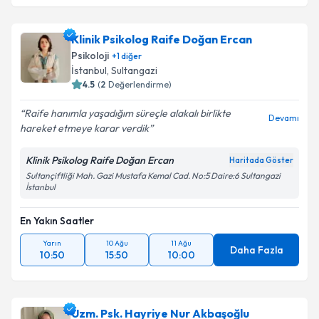
Klinik Psikolog Raife Doğan Ercan
Psikoloji
+
1
diğer
İstanbul
,
Sultangazi
4.5
(
2
Değerlendirme)
Raife hanımla yaşadığım süreçle alakalı birlikte
Devamı
hareket etmeye karar verdik
Klinik Psikolog Raife Doğan Ercan
Haritada Göster
Sultançiftliği Mah. Gazi Mustafa Kemal Cad. No:5 Daire:6 Sultangazi
İstanbul
En Yakın Saatler
Yarın
10 Ağu
11 Ağu
Daha Fazla
10:50
15:50
10:00
Uzm. Psk. Hayriye Nur Akbaşoğlu