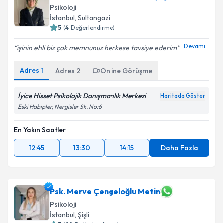
Psikoloji
İstanbul
,
Sultangazi
5
(
4
Değerlendirme)
Devamı
işinin ehli biz çok memnunuz herkese tavsiye ederim
Adres
1
Adres
2
Online Görüşme
İyice Hisset Psikolojik Danışmanlık Merkezi
Haritada Göster
Eski Habipler, Nergisler Sk. No:6
En Yakın Saatler
12:45
13:30
14:15
Daha Fazla
Psk. Merve Çengeloğlu Metin
Psikoloji
İstanbul
,
Şişli