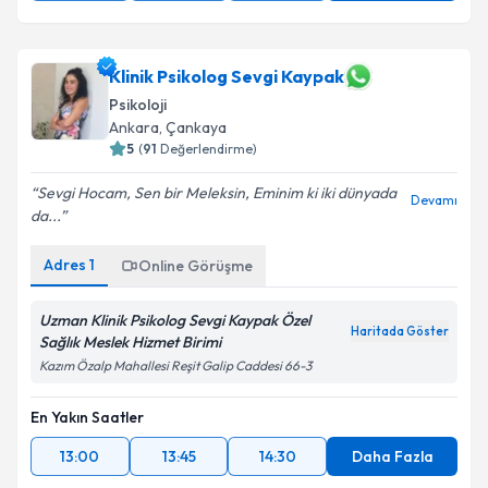
Klinik Psikolog Sevgi Kaypak
Psikoloji
Ankara
,
Çankaya
5
(
91
Değerlendirme)
Sevgi Hocam, Sen bir Meleksin, Eminim ki iki dünyada
Devamı
da...
Adres
1
Online Görüşme
Uzman Klinik Psikolog Sevgi Kaypak Özel
Haritada Göster
Sağlık Meslek Hizmet Birimi
Kazım Özalp Mahallesi Reşit Galip Caddesi 66-3
En Yakın Saatler
13:00
13:45
14:30
Daha Fazla