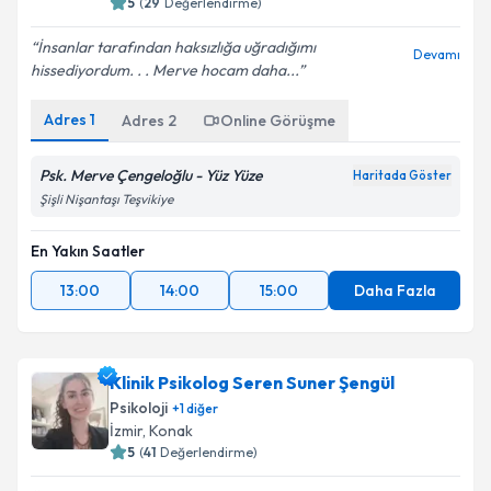
5
(
29
Değerlendirme)
İnsanlar tarafından haksızlığa uğradığımı
Devamı
hissediyordum. . . Merve hocam daha...
Adres
1
Adres
2
Online Görüşme
Psk. Merve Çengeloğlu - Yüz Yüze
Haritada Göster
Şişli Nişantaşı Teşvikiye
En Yakın Saatler
13:00
14:00
15:00
Daha Fazla
Klinik Psikolog Seren Suner Şengül
Psikoloji
+
1
diğer
İzmir
,
Konak
5
(
41
Değerlendirme)