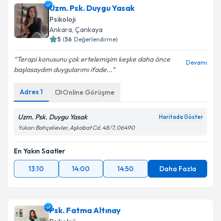
Uzm. Psk. Duygu Yasak
Psikoloji
Ankara
,
Çankaya
5
(
56
Değerlendirme)
Terapi konusunu çok ertelemişim keşke daha önce
Devamı
başlasaydım duygularımı ifade...
Adres
1
Online Görüşme
Uzm. Psk. Duygu Yasak
Haritada Göster
Yukarı Bahçelievler, Aşkabat Cd. 48/7, 06490
En Yakın Saatler
13:10
14:00
14:50
Daha Fazla
Psk. Fatma Altınay