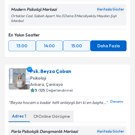
Modern Psikoloji Merkezi
Haritada Göster
Ortaklar Cad. Sabah Apart. No:3 Daire:3 Mecidiyeköy Meydan Şişli
İstanbul
En Yakın Saatler
13:00
14:00
15:00
Daha Fazla
Psk. Beyza Çoban
Psikoloji
Ankara
,
Çankaya
5
(
125
Değerlendirme)
Devamı
Beyza hocam o kadar tatlı anlayışlı biri ki en başta...
Adres
1
Online Görüşme
Parla Psikolojik Danışmanlık Merkezi
Haritada Göster