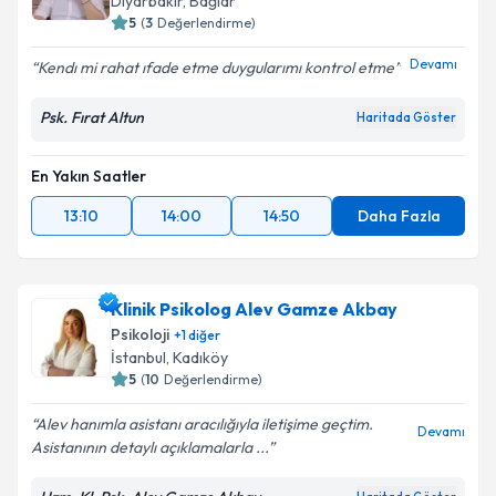
Diyarbakır
,
Bağlar
5
(
3
Değerlendirme)
Devamı
Kendı mi rahat ıfade etme duygularımı kontrol etme
Psk. Fırat Altun
Haritada Göster
En Yakın Saatler
13:10
14:00
14:50
Daha Fazla
Klinik Psikolog Alev Gamze Akbay
Psikoloji
+
1
diğer
İstanbul
,
Kadıköy
5
(
10
Değerlendirme)
Alev hanımla asistanı aracılığıyla iletişime geçtim.
Devamı
Asistanının detaylı açıklamalarla ...