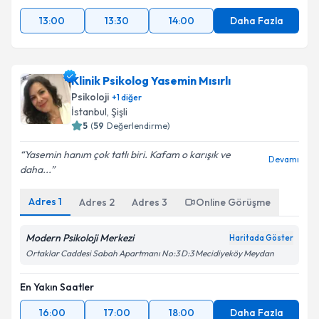
13:00
13:30
14:00
Daha Fazla
Klinik Psikolog Yasemin Mısırlı
Psikoloji
+
1
diğer
İstanbul
,
Şişli
5
(
59
Değerlendirme)
Yasemin hanım çok tatlı biri. Kafam o karışık ve
Devamı
daha...
Adres
1
Adres
2
Adres
3
Online Görüşme
Modern Psikoloji Merkezi
Haritada Göster
Ortaklar Caddesi Sabah Apartmanı No:3 D:3 Mecidiyeköy Meydan
En Yakın Saatler
16:00
17:00
18:00
Daha Fazla