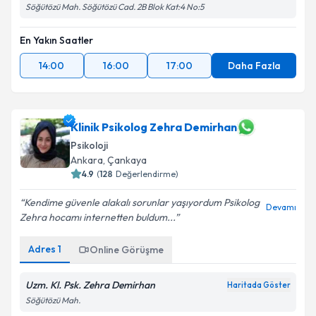
Söğütözü Mah. Söğütözü Cad. 2B Blok Kat:4 No:5
En Yakın Saatler
14:00
16:00
17:00
Daha Fazla
Klinik Psikolog Zehra Demirhan
Psikoloji
Ankara
,
Çankaya
4.9
(
128
Değerlendirme)
Kendime güvenle alakalı sorunlar yaşıyordum Psikolog
Devamı
Zehra hocamı internetten buldum...
Adres
1
Online Görüşme
Uzm. Kl. Psk. Zehra Demirhan
Haritada Göster
Söğütözü Mah.