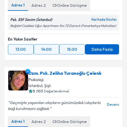
Adres
1
Adres
2
Online Görüşme
Psk. Elif Sevim (İstanbul)
Haritada Göster
Bağdat Caddesi Uğur Apartmanı No:72 Daire:4 (Fenerbahçe Mahallesi)
En Yakın Saatler
13:00
14:00
15:00
Daha Fazla
Uzm. Psk. Zeliha Turanoğlu Çelenk
Psikoloji
İstanbul
,
Şişli
5
(
103
Değerlendirme)
Geçmişte yaşanılan olayların günümüzdeki olaylarla
Devamı
bağ kurulmasını sağladı.
Adres
1
Adres
2
Online Görüşme