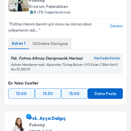
Psikoloji
Erzurum
,
Palandöken
5
(
70
Değerlendirme)
Fatma Hanım benim için konu ne olursa olsun
Devamı
iyileşmenin adı...
Adres
1
Online Görüşme
Psk. Fatma Altınay Danişmanlık Merkezi
Haritada Göster
Adnan Menderes mah. Alparslan Türkeş Bulvarı SYS Evler C Blok Kat:5
No:10 25070
En Yakın Saatler
13:00
13:30
15:00
Daha Fazla
Psk. Ayça Dalgıç
Psikoloji