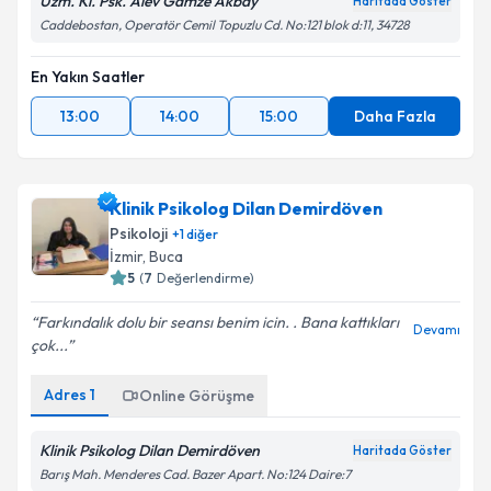
Uzm. Kl. Psk. Alev Gamze Akbay
Haritada Göster
Caddebostan, Operatör Cemil Topuzlu Cd. No:121 blok d:11, 34728
En Yakın Saatler
13:00
14:00
15:00
Daha Fazla
Klinik Psikolog Dilan Demirdöven
Psikoloji
+
1
diğer
İzmir
,
Buca
5
(
7
Değerlendirme)
Farkındalık dolu bir seansı benim icin. . Bana kattıkları
Devamı
çok...
Adres
1
Online Görüşme
Klinik Psikolog Dilan Demirdöven
Haritada Göster
Barış Mah. Menderes Cad. Bazer Apart. No:124 Daire:7