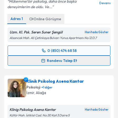
Mükemmel bir psikolog, daha önce başka
Devamı
deneyimlerim de oldu. Ve...
Adres
1
Online Görüşme
Uzm. Kl. Psk. Seren Suner Şengül
Haritada Göster
Alsancak Mah. Ali Çetinkaya Bulvarı Yunus Apartmanı No.12 D.7
0 (850) 474 68 58
Randevu Takvimi Talebi
Randevu Talep Et
Klinik Psikolog Seren Suner Şengül
için randevu
takvimi talebi oluşturun. Size bu uzmandan randevu
Klinik Psikolog Asena Kantar
almanız için bir takvim hazırlandığında e-posta ile
bilgilendireceğiz.
Psikoloji
+
1
diğer
İzmir
,
Aliağa
E-posta Adresiniz
Klinig Psikolog Asena Kantar
Haritada Göster
Kültür Mah. İstiklal Cad. No:30 Kat:3 Daire:5