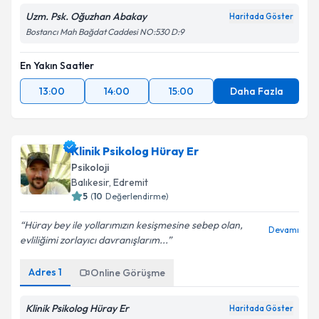
Uzm. Psk. Oğuzhan Abakay
Haritada Göster
Bostancı Mah Bağdat Caddesi NO:530 D:9
En Yakın Saatler
13:00
14:00
15:00
Daha Fazla
Klinik Psikolog Hüray Er
Psikoloji
Balıkesir
,
Edremit
5
(
10
Değerlendirme)
Hüray bey ile yollarımızın kesişmesine sebep olan,
Devamı
evliliğimi zorlayıcı davranışlarım...
Adres
1
Online Görüşme
Klinik Psikolog Hüray Er
Haritada Göster