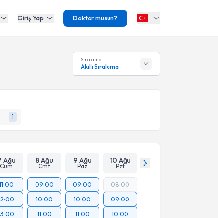
Giriş Yap
Doktor musun?
Sıralama
Akıllı Sıralama
1
7 Ağu
8 Ağu
9 Ağu
10 Ağu
Cum
Cmt
Paz
Pzt
11:00
09:00
09:00
08:00
12:00
10:00
10:00
09:00
13:00
11:00
11:00
10:00