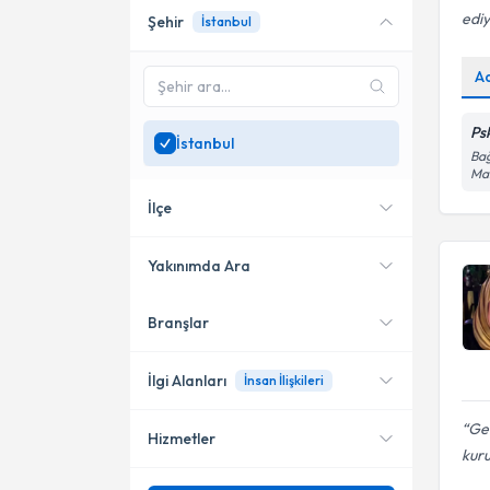
edi
Şehir
İstanbul
Online danışmanlık sunan
uzmanları göster
A
Sadece
İstanbul
bölgesinde
uzman ara
Psk
İstanbul
Bağ
Mah
İlçe
Yakınımda Ara
Branşlar
Konumuma yakın uzmanları
Kadıköy
göster
Şişli
İlgi Alanları
İnsan İlişkileri
Bakırköy
Geç
Hizmetler
Psikoloji
kuru
Başakşehir