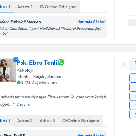
dres
1
Adres
2
Online Görüşme
dern Psikoloji Merkezi
Haritada Göster
aklar Cad. Sabah Apart. No:3 Daire:3 Mecidiyeköy Meydan Şişli
anbul
Psk. Ebru Tenli
Psikoloji
İstanbul
, Küçükçekmece
5
(
72
Değerlendirme)
 arkadaşımın tavsiyesiyle Ebru Hanım ile yollarımız kesişti
ugün...
Devamı
dres
1
Adres
2
Adres
3
Online Görüşme
. Ebru Tenli 5
Haritada Göster