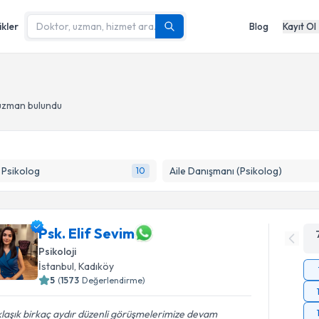
ikler
Blog
Kayıt Ol
 uzman bulundu
k Psikolog
Aile Danışmanı (Psikolog)
10
Psk. Elif Sevim
Psikoloji
İstanbul
, Kadıköy
5
(
1573
Değerlendirme)
laşık birkaç aydır düzenli görüşmelerimize devam