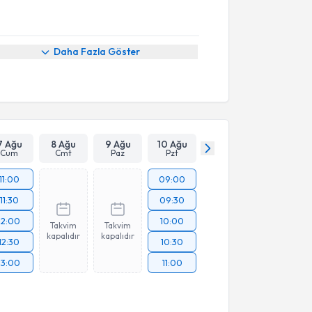
Daha Fazla Göster
7 Ağu
8 Ağu
9 Ağu
10 Ağu
Cum
Cmt
Paz
Pzt
11:00
09:00
11:30
09:30
12:00
10:00
Takvim
Takvim
kapalıdır
kapalıdır
12:30
10:30
13:00
11:00