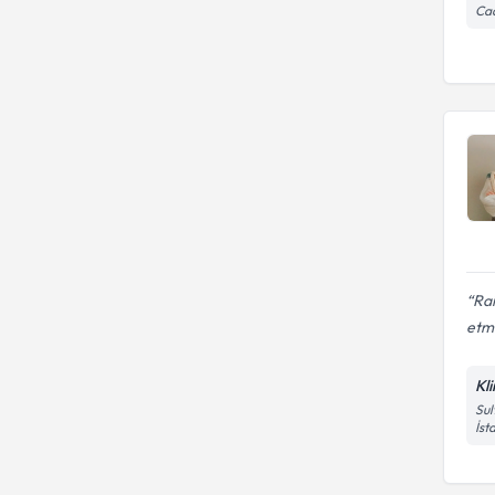
Cad
Rai
etm
Kl
Sul
İst