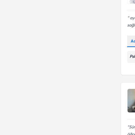
ay
sağl
A
Ps
Sür
öğre