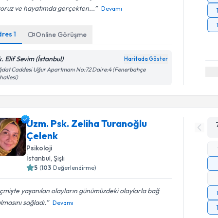
yoruz ve hayatımda gerçekten...
Devamı
dres
1
Online Görüşme
. Elif Sevim (İstanbul)
Haritada Göster
dat Caddesi Uğur Apartmanı No:72 Daire:4 (Fenerbahçe
allesi)
Uzm. Psk. Zeliha Turanoğlu
Çelenk
Psikoloji
İstanbul
, Şişli
5
(
103
Değerlendirme)
mişte yaşanılan olayların günümüzdeki olaylarla bağ
lmasını sağladı.
Devamı