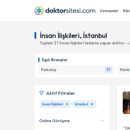
Uzmanlar
Klin
İnsan İlişkileri, İstanbul
Toplam
37
İnsan İlişkileri
tedavisi yapan doktor -
İlgili Branşlar
Psikoloji
Klini
37
Aktif Filtreler
İnsan İlişkileri
İstanbul
Online Görüşme
Yak