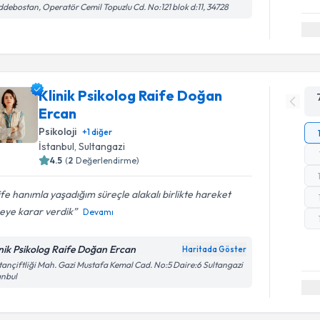
debostan, Operatör Cemil Topuzlu Cd. No:121 blok d:11, 34728
Klinik Psikolog Raife Doğan
Ercan
Psikoloji
+
1
diğer
İstanbul
, Sultangazi
4.5
(
2
Değerlendirme)
fe hanımla yaşadığım süreçle alakalı birlikte hareket
eye karar verdik
Devamı
inik Psikolog Raife Doğan Ercan
Haritada Göster
tançiftliği Mah. Gazi Mustafa Kemal Cad. No:5 Daire:6 Sultangazi
anbul