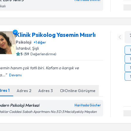
kalı
Klinik Psikolog Yasemin Mısırlı
Psikoloji
+
1
diğer
İstanbul
, Şişli
5
(
59
Değerlendirme)
emin hanım çok tatlı biri. Kafam o karışık ve
...
Devamı
dres
1
Adres
2
Adres
3
Online Görüşme
dern Psikoloji Merkezi
Haritada Göster
aklar Caddesi Sabah Apartmanı No:3 D:3 Mecidiyeköy Meydan