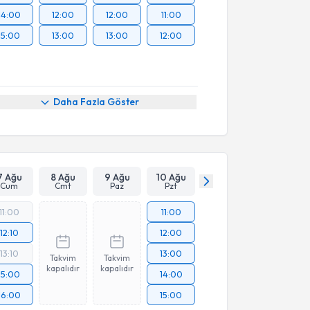
14:00
12:00
12:00
11:00
15:00
13:00
13:00
12:00
Daha Fazla Göster
7 Ağu
8 Ağu
9 Ağu
10 Ağu
Cum
Cmt
Paz
Pzt
11:00
11:00
12:10
12:00
13:10
13:00
Takvim
Takvim
kapalıdır
kapalıdır
15:00
14:00
16:00
15:00