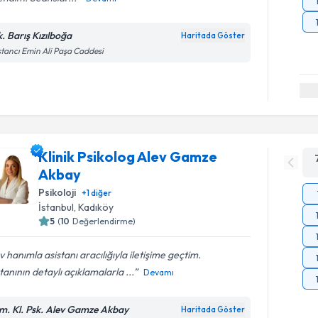
k. Barış Kızılboğa
Haritada Göster
tancı Emin Ali Paşa Caddesi
Klinik Psikolog Alev Gamze
Akbay
Psikoloji
+
1
diğer
İstanbul
, Kadıköy
5
(
10
Değerlendirme)
v hanımla asistanı aracılığıyla iletişime geçtim.
tanının detaylı açıklamalarla ...
Devamı
m. Kl. Psk. Alev Gamze Akbay
Haritada Göster