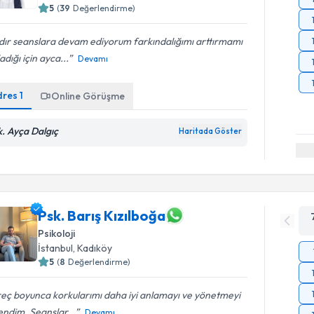
5
(
39
Değerlendirme)
dır seanslara devam ediyorum farkındalığımı arttırmamı
adığı için ayca...
Devamı
dres
1
Online Görüşme
k. Ayça Dalgıç
Haritada Göster
Psk. Barış Kızılboğa
Psikoloji
İstanbul
, Kadıköy
5
(
8
Değerlendirme)
eç boyunca korkularımı daha iyi anlamayı ve yönetmeyi
ndim. Seanslar...
Devamı