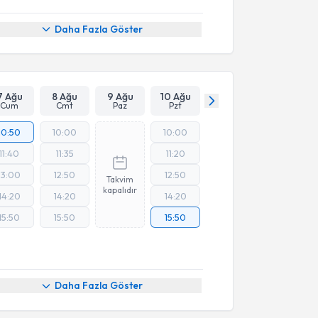
Daha Fazla Göster
7 Ağu
8 Ağu
9 Ağu
10 Ağu
Cum
Cmt
Paz
Pzt
10:50
10:00
10:00
11:40
11:35
11:20
13:00
12:50
12:50
Takvim
kapalıdır
14:20
14:20
14:20
15:50
15:50
15:50
Daha Fazla Göster