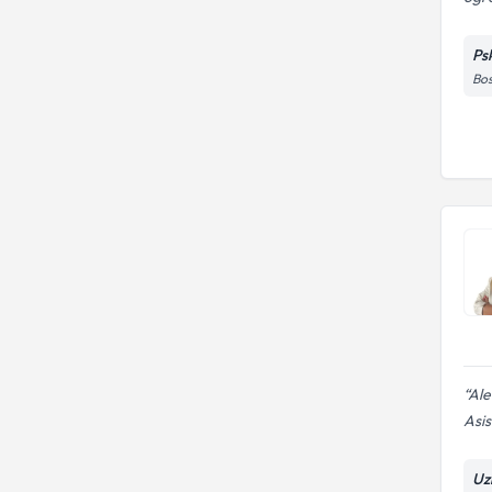
Ps
Bos
Ale
Asis
Uz