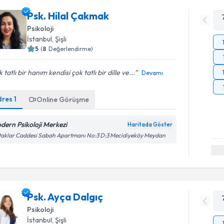
Psk. Hilal Çakmak
Psikoloji
İstanbul
, Şişli
5
(
8
Değerlendirme)
 tatlı bir hanım kendisi çok tatlı bir dille ve...
Devamı
dres
1
Online Görüşme
dern Psikoloji Merkezi
Haritada Göster
aklar Caddesi Sabah Apartmanı No:3 D:3 Mecidiyeköy Meydan
Psk. Ayça Dalgıç
Psikoloji
İstanbul
, Şişli