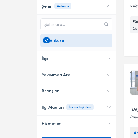
edi
Şehir
Ankara
Online danışmanlık sunan
uzmanları göster
Ps
Sadece
Ankara
bölgesinde
Çay
uzman ara
Ankara
İlçe
Yakınımda Ara
Branşlar
Konumuma yakın uzmanları
Çankaya
göster
Etimesgut
İlgi Alanları
İnsan İlişkileri
Bey
başt
Hizmetler
Psikoloji
A