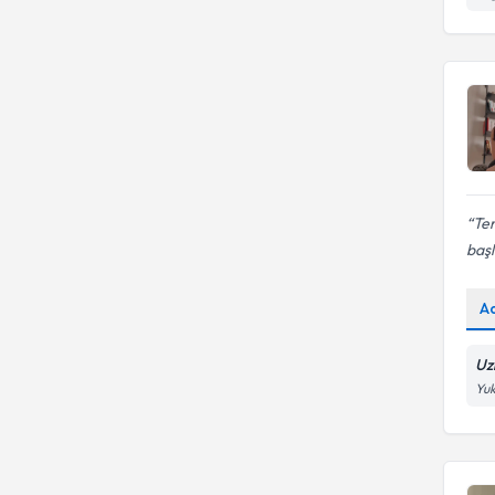
Ergo
GİRNE AMERİKAN
ÜNİVERSİTESİ
Eureko Sigorta
HACETTEPE ÜNIVERSITESI
ORTA DOĞU TEKNİK
ÜNİVERSİTESİ
Te
başl
A
Uz
Yuk