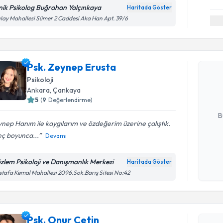
inik Psikolog Buğrahan Yalçınkaya
Haritada Göster
ılay Mahallesi Sümer 2 Caddesi Aka Han Apt. 39/6
Randevu T
Psk. Zeyn
Psk. Zeynep Erusta
bu uzmandan
Psikoloji
posta ile bi
Ankara
, Çankaya
5
(
9
Değerlendirme)
E-posta Ad
B
nep Hanım ile kaygılarım ve özdeğerim üzerine çalıştık.
eç boyunca...
Devamı
Kişisel
okudum
zlem Psikoloji ve Danışmanlık Merkezi
Haritada Göster
işlenm
tafa Kemal Mahallesi 2096.Sok.Barış Sitesi No:42
Randevu T
Psk. Onur
Psk. Onur Çetin
uzmandan ra