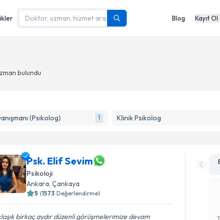
ikler
Blog
Kayıt Ol
uzman bulundu
Danışmanı (Psikolog)
Klinik Psikolog
1
Psk. Elif Sevim
Psikoloji
Ankara
, Çankaya
5
(
1573
Değerlendirme)
laşık birkaç aydır düzenli görüşmelerimize devam