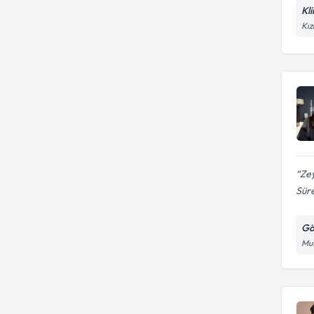
Kl
Kız
Zey
Sür
Gö
Mus