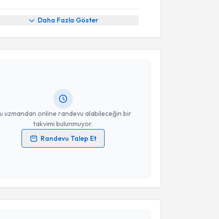
Daha Fazla Göster
akvimi Talebi
ep Erusta
için randevu takvimi talebi oluşturun. Size
 randevu almanız için bir takvim hazırlandığında e-
lgilendireceğiz.
resiniz
u uzmandan online randevu alabileceğin bir
takvimi bulunmuyor.
Randevu Talep Et
 verilerimin işlenmesine ilişkin
Aydınlatma Metni
'ni
 ve kişisel verilerimin belirtilen kapsamda
esini kabul ediyorum.
akvimi Talebi
Takvim Talebini Gönder
 Çetin
için randevu takvimi talebi oluşturun. Size bu
ndevu almanız için bir takvim hazırlandığında e-