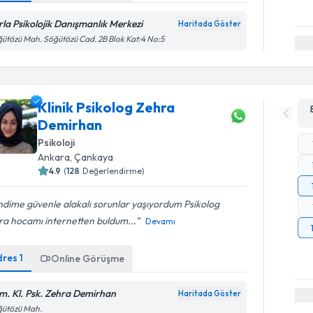
rla Psikolojik Danışmanlık Merkezi
Haritada Göster
ütözü Mah. Söğütözü Cad. 2B Blok Kat:4 No:5
Klinik Psikolog Zehra
Demirhan
Psikoloji
Ankara
, Çankaya
4.9
(
128
Değerlendirme)
dime güvenle alakalı sorunlar yaşıyordum Psikolog
ra hocamı internetten buldum...
Devamı
dres
1
Online Görüşme
m. Kl. Psk. Zehra Demirhan
Haritada Göster
ğütözü Mah.