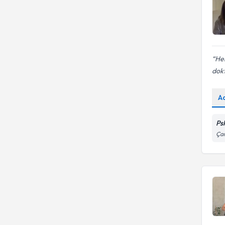
He
dokt
A
Ps
Çam