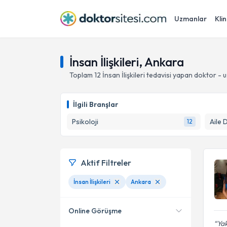
Uzmanlar
Klin
İnsan İlişkileri, Ankara
Toplam
12
İnsan İlişkileri
tedavisi yapan doktor - 
İlgili Branşlar
Psikoloji
Aile 
12
Aktif Filtreler
İnsan İlişkileri
Ankara
Online Görüşme
Yak