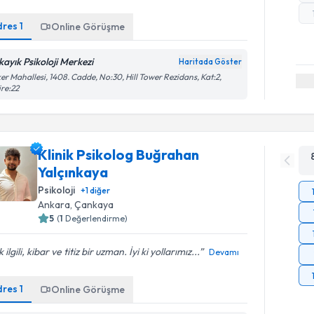
dres
1
Online Görüşme
kayık Psikoloji Merkezi
Haritada Göster
er Mahallesi, 1408. Cadde, No:30, Hill Tower Rezidans, Kat:2,
re:22
Klinik Psikolog Buğrahan
Yalçınkaya
Psikoloji
+
1
diğer
Ankara
, Çankaya
5
(
1
Değerlendirme)
 ilgili, kibar ve titiz bir uzman. İyi ki yollarımız...
Devamı
dres
1
Online Görüşme