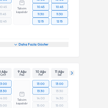
10:45
10:45
10:45
Takvim
kapalıdır
11:45
11:30
11:30
12:45
12:15
12:15
Daha Fazla Göster
8 Ağu
9 Ağu
10 Ağu
11 Ağu
Cmt
Paz
Pzt
Sal
13:00
13:00
13:00
13:30
13:30
13:30
14:00
14:00
14:30
Takvim
kapalıdır
15:00
15:00
15:00