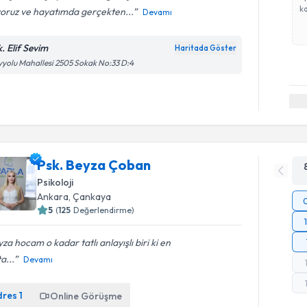
ka
yoruz ve hayatımda gerçekten...
Devamı
k. Elif Sevim
Haritada Göster
yolu Mahallesi 2505 Sokak No:33 D:4
Psk. Beyza Çoban
Psikoloji
Ankara
, Çankaya
5
(
125
Değerlendirme)
za hocam o kadar tatlı anlayışlı biri ki en
a...
Devamı
dres
1
Online Görüşme