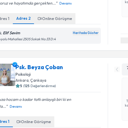
ka
yoruz ve hayatımda gerçekten...
Devamı
Adres
2
dres
1
Online Görüşme
k. Elif Sevim
Haritada Göster
yolu Mahallesi 2505 Sokak No:33 D:4
Psk. Beyza Çoban
Psikoloji
Ankara
, Çankaya
5
(
125
Değerlendirme)
za hocam o kadar tatlı anlayışlı biri ki en
ka
a...
Devamı
dres
1
Online Görüşme