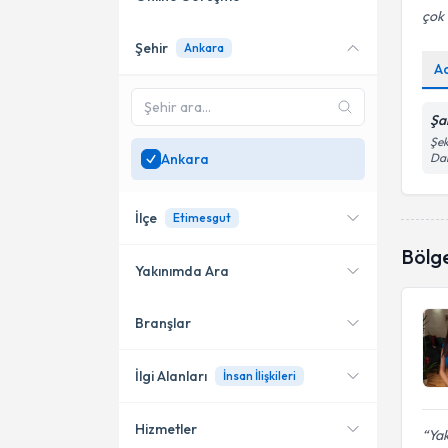
çok 
Şehir
Ankara
Online danışmanlık sunan
A
uzmanları göster
Sadece
Ankara
bölgesinde
Şa
uzman ara
Şek
Ankara
Dai
İlçe
Etimesgut
Bölg
Yakınımda Ara
Branşlar
Konumuma yakın uzmanları
Çankaya
göster
Etimesgut
İlgi Alanları
İnsan İlişkileri
Hizmetler
Psikoloji
Yak