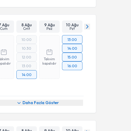
7 Ağu
8 Ağu
9 Ağu
10 Ağu
Cum
Cmt
Paz
Pzt
10:00
13:00
10:30
14:00
12:00
15:00
Takvim
Takvim
palıdır
kapalıdır
13:00
16:00
14:00
Daha Fazla Göster
7 Ağu
8 Ağu
9 Ağu
10 Ağu