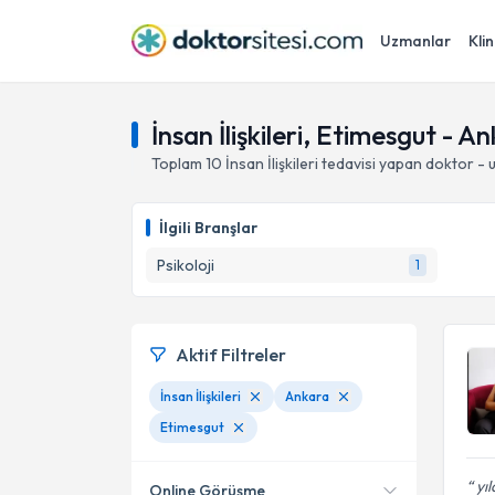
Uzmanlar
Klin
İnsan İlişkileri, Etimesgut - A
Toplam
10
İnsan İlişkileri
tedavisi yapan doktor -
İlgili Branşlar
Psikoloji
1
Aktif Filtreler
İnsan İlişkileri
Ankara
Etimesgut
yıl
Online Görüşme