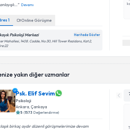
ka
anlayışlı...
Devamı
dres
1
Online Görüşme
kayık Psikoloji Merkezi
Haritada Göster
er Mahallesi, 1408. Cadde, No:30, Hill Tower Rezidans, Kat:2,
re:22
enize yakın diğer uzmanlar
Psk. Elif Sevim
Psikoloji
Ankara
, Çankaya
5
(
1573
Değerlendirme)
laşık birkaç aydır düzenli görüşmelerimize devam