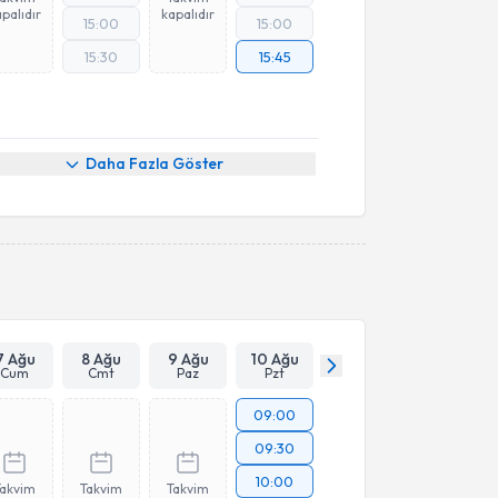
palıdır
kapalıdır
15:00
15:00
15:30
15:45
Daha Fazla Göster
7 Ağu
8 Ağu
9 Ağu
10 Ağu
Cum
Cmt
Paz
Pzt
09:00
09:30
10:00
Takvim
Takvim
Takvim