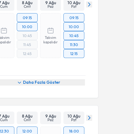
Takvim Talebini Gönder
7 Ağu
8 Ağu
9 Ağu
10 Ağu
Cum
Cmt
Paz
Pzt
09:15
09:15
10:00
10:00
10:45
10:45
Takvim
Takvim
palıdır
kapalıdır
11:45
11:30
12:45
12:15
Daha Fazla Göster
7 Ağu
8 Ağu
9 Ağu
10 Ağu
Cum
Cmt
Paz
Pzt
22:30
12:00
18:00