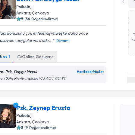
Psikoloji
Ankara
, Çankaya
5
(
56
Değerlendirme)
rapi konusunu çok ertelemişim keşke daha önce
ka
asaydım duygularımı ifade...
Devamı
dres
1
Online Görüşme
m. Psk. Duygu Yasak
Haritada Göster
arı Bahçelievler, Aşkabat Cd. 48/7, 06490
Randevu T
Psk. Zeyn
Psk. Zeynep Erusta
bu uzmandan
Psikoloji
posta ile bi
Ankara
, Çankaya
5
(
9
Değerlendirme)
E-posta Ad