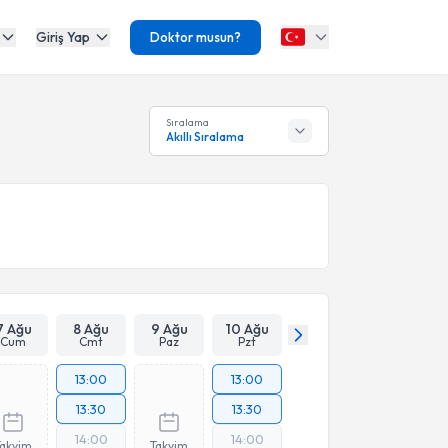
Giriş Yap
Doktor musun?
Sıralama
Akıllı Sıralama
7 Ağu
8 Ağu
9 Ağu
10 Ağu
Cum
Cmt
Paz
Pzt
13:00
13:00
13:30
13:30
14:00
14:00
Takvim
Takvim