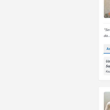
Sev
da..
A
Uz
Sa
Kaz