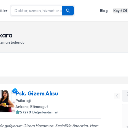
ikler
Blog
Kayıt Ol
nkara
 uzman bulundu
Psk. Gizem Aksu
Psikoloji
Ankara
, Etimesgut
5
(
270
Değerlendirme)
dır gidiyorum Gizem Hocamıza. Kesinlikle öneririm. Hem