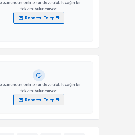
u uzmandan online randevu alabileceğin bir
takvimi bulunmuyor.
Randevu Talep Et
 verilerimin işlenmesine ilişkin
Aydınlatma Metni
'ni
 ve kişisel verilerimin belirtilen kapsamda
akvimi Talebi
esini kabul ediyorum.
a Erkul
için randevu takvimi talebi oluşturun. Size bu
Takvim Talebini Gönder
ndevu almanız için bir takvim hazırlandığında e-
lgilendireceğiz.
resiniz
u uzmandan online randevu alabileceğin bir
takvimi bulunmuyor.
Randevu Talep Et
 verilerimin işlenmesine ilişkin
Aydınlatma Metni
'ni
 ve kişisel verilerimin belirtilen kapsamda
esini kabul ediyorum.