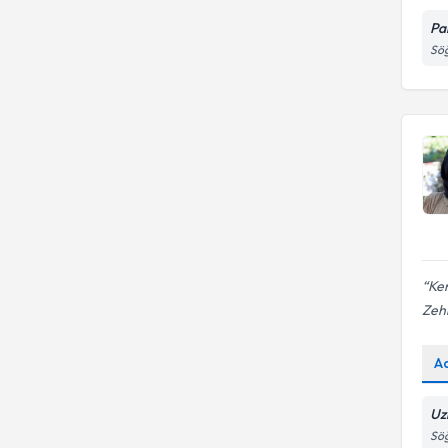
Aile ve Çift Danışmanlığı
Pa
Söğ
Ken
Zeh
A
Uz
Sö