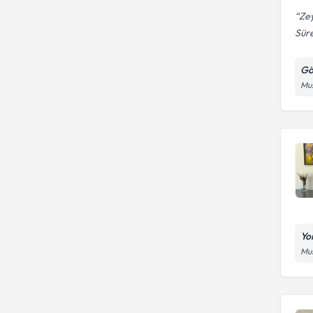
Zey
Sür
Gö
Mus
Yo
Mus