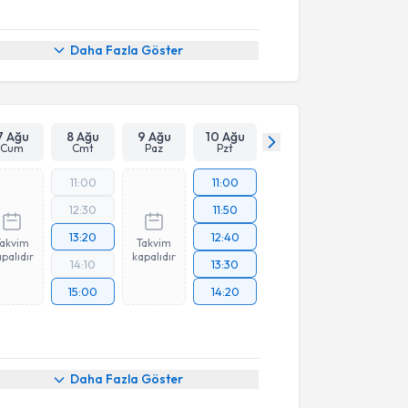
Daha Fazla Göster
7 Ağu
8 Ağu
9 Ağu
10 Ağu
Cum
Cmt
Paz
Pzt
11:00
11:00
12:30
11:50
13:20
12:40
Takvim
Takvim
palıdır
kapalıdır
14:10
13:30
15:00
14:20
Daha Fazla Göster