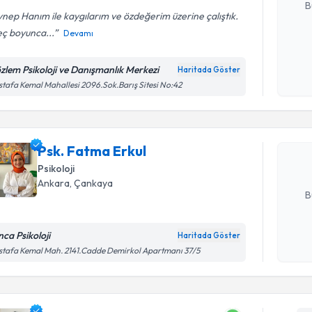
B
nep Hanım ile kaygılarım ve özdeğerim üzerine çalıştık.
eç boyunca...
Devamı
Kişisel
okudum
zlem Psikoloji ve Danışmanlık Merkezi
Haritada Göster
Randevu T
işlenm
tafa Kemal Mahallesi 2096.Sok.Barış Sitesi No:42
Psk. Fatm
uzmandan ra
Psk. Fatma Erkul
posta ile bi
Psikoloji
E-posta Ad
Ankara
, Çankaya
B
nca Psikoloji
Haritada Göster
Kişisel
tafa Kemal Mah. 2141.Cadde Demirkol Apartmanı 37/5
okudum
işlenm