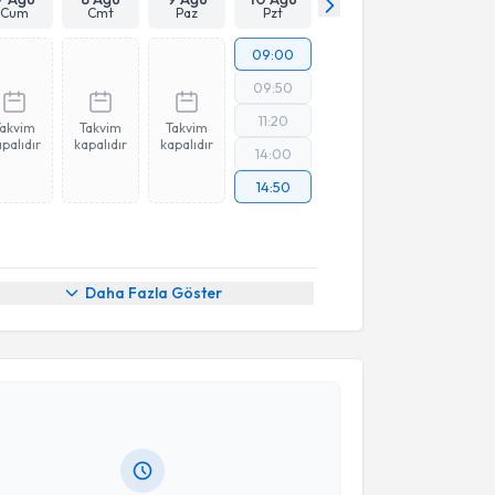
Cum
Cmt
Paz
Pzt
09:00
09:50
11:20
Takvim
Takvim
Takvim
palıdır
kapalıdır
kapalıdır
14:00
14:50
Daha Fazla Göster
akvimi Talebi
ep Erusta
için randevu takvimi talebi oluşturun. Size
 randevu almanız için bir takvim hazırlandığında e-
lgilendireceğiz.
resiniz