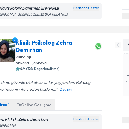
rla Psikolojik Danışmanlık Merkezi
Haritada Göster
ütözü Mah. Söğütözü Cad. 2B Blok Kat:4 No:5
Klinik Psikolog Zehra
Demirhan
Psikoloji
Ankara
, Çankaya
4.9
(
128
Değerlendirme)
ka
dime güvenle alakalı sorunlar yaşıyordum Psikolog
ra hocamı internetten buldum...
Devamı
dres
1
Online Görüşme
m. Kl. Psk. Zehra Demirhan
Haritada Göster
ğütözü Mah.