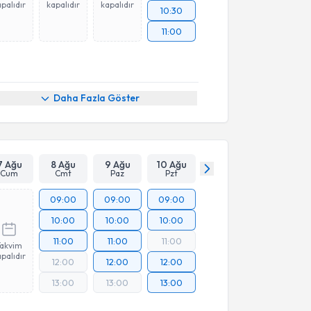
palıdır
kapalıdır
kapalıdır
10:30
11:00
Daha Fazla Göster
7 Ağu
8 Ağu
9 Ağu
10 Ağu
Cum
Cmt
Paz
Pzt
09:00
09:00
09:00
10:00
10:00
10:00
11:00
11:00
11:00
Takvim
palıdır
12:00
12:00
12:00
13:00
13:00
13:00