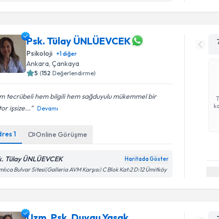
Psk. Tülay ÜNLÜEVCEK
Psikoloji
+
1
diğer
Ankara
, Çankaya
5
(
152
Değerlendirme)
m tecrübeli hem bilgili hem sağduyulu mükemmel bir
ka
or işsize...
Devamı
dres
1
Online Görüşme
k. Tülay ÜNLÜEVCEK
Haritada Göster
lıca Bulvar Sitesi(Galleria AVM Karşısı) C Blok Kat:2 D:12 Ümitköy
Uzm. Psk. Duygu Yasak