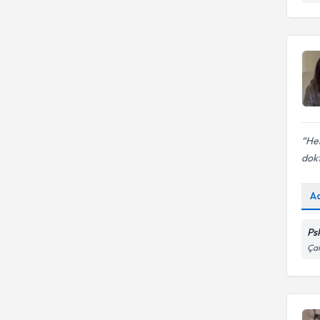
He
dokt
A
Ps
Çam