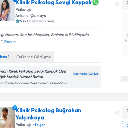
Klinik Psikolog Sevgi Kaypak
Psikoloji
Ankara
, Çankaya
5
(
91
Değerlendirme)
gi Hocam, Sen bir Meleksin, Eminim ki iki dünyada
ka
.
Devamı
dres
1
Online Görüşme
man Klinik Psikolog Sevgi Kaypak Özel
Haritada Göster
ğlık Meslek Hizmet Birimi
ım Özalp Mahallesi Reşit Galip Caddesi 66-3
Klinik Psikolog Buğrahan
Yalçınkaya
Psikoloji
+
1
diğer