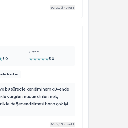
Görüşü Şikayet Et
Ortam
★
★
★
★
★
★
5.0
5.0
anlık Merkezi
m ve bu süreçte kendimi hem güvende
likle yargılanmadan dinlenmek,
likte değerlendirilmesi bana çok iyi
 yeni farkındalıklarla ayrılıyorum.
görmeme ve umudumu korumama
Görüşü Şikayet Et
ekkür ederim. Profesyonelliği, sakin