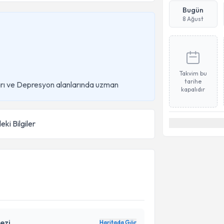
Bugün
8 Ağust
Takvim bu
tarihe
ları ve Depresyon alanlarında uzman
kapalıdır
eki Bilgiler
ezi
Haritada Gör