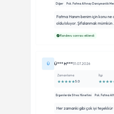
Diğer
Psk. Fatma Altınay Danişmanlık Me
Fatma Hanım benim için konu ne ol
oldu/oluyor. Şifalanmak mümkün
Randevu sonrası eklendi
Ü
Ü*** H***
31.07.2026
Zamanlama
İlgi
★
★
★
★
★
★
★
★
★
5.0
Ergenlerde Stres Yönetimi
Psk. Fatma Al
Her zamanki gibi