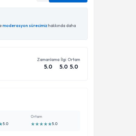
ce
moderasyon sürecimiz
hakkında daha
Zamanlama
İlgi
Ortam
5.0
5.0
5.0
Ortam
★
★
★
★
★
★
5.0
5.0