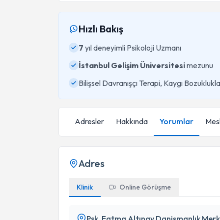
Hızlı Bakış
7
yıl deneyimli Psikoloji Uzmanı
İstanbul Gelişim Üniversitesi
mezunu
Bilişsel Davranışçı Terapi, Kaygı Bozukluk
Adresler
Hakkında
Yorumlar
Mesl
Adres
Klinik
Online Görüşme
Psk. Fatma Altınay Danişmanlık Merk