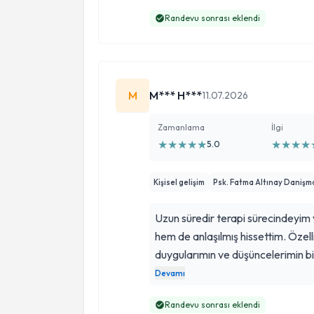
Randevu sonrası eklendi
M
M*** H***
11.07.2026
Zamanlama
İlgi
★
★
★
★
★
★
★
★
★
5.0
Kişisel gelişim
Psk. Fatma Altınay Danişm
Uzun süredir terapi sürecindeyi
hem de anlaşılmış hissettim. Özel
duygularımın ve düşüncelerimin bir
geldi. Her seanstan kendimle ilgili
Devamı
Değişimin bir süreç olduğunu 
Randevu sonrası eklendi
yardımcı olduğu için kendisine teş