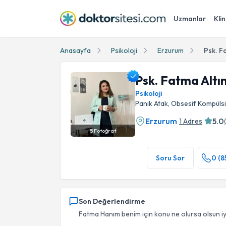
Uzmanlar
Klin
Anasayfa
Psikoloji
Erzurum
Psk. F
Psk. Fatma Altı
Psikoloji
Panik Atak, Obsesif Kompüls
Erzurum
5.0
1 Adres
5
Fotoğraf
Psk. Fatma Altınay Profil Fotoğrafı
Soru Sor
0 (8
Son Değerlendirme
Fatma Hanım benim için konu ne olursa olsun iyi