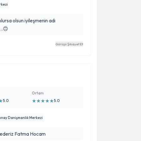
rkezi
ursa olsun iyileşmenin adı
 …🙃
Görüşü Şikayet Et
Ortam
★
★
★
★
★
★
5.0
5.0
tınay Danişmanlık Merkezi
 çok iyi teşekkür ederiz Fatma Hocam