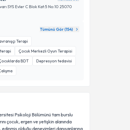
arı SYS Evler C Blok Kat:5 No:10 25070
Tümünü Gör (
154
)
Davranışçı Terapi
 terapi
Çocuk Merkezli Oyun Terapisi
Çocuklarda BDT
Depresyon tedavisi
Çalışma
ersitesi Psikoloji Bölümünü tam burslu
rını çocuk, ergen ve yetişkin alanında
 edinmiş olduğu deneyimleri danışanlarına