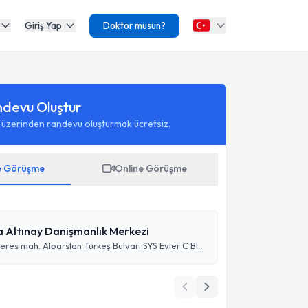
Giriş Yap
Doktor musun?
ndevu Oluştur
 üzerinden randevu oluşturmak ücretsiz.
e Görüşme
Online Görüşme
a Altınay Danişmanlık Merkezi
Adnan Menderes mah. Alparslan Türkeş Bulvarı SYS Evler C Blok Kat:5 No:10 25070