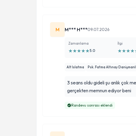
yaklaşımı ve güven veren tavrı be
M
M*** H***
09.07.2026
Zamanlama
İlgi
★
★
★
★
★
★
★
★
★
5.0
Alt Islatma
Psk. Fatma Altınay Danişmanl
3 seans oldu gideli şu anlık çok me
gerçekten memnun ediyor beni
Randevu sonrası eklendi