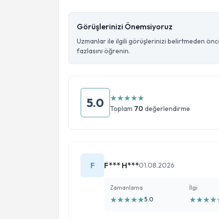
Görüşlerinizi Önemsiyoruz
Uzmanlar ile ilgili görüşlerinizi belirtmeden ön
fazlasını öğrenin.
★
★
★
★
★
5.0
Toplam
70
değerlendirme
F
F*** H***
01.08.2026
Zamanlama
İlgi
★
★
★
★
★
★
★
★
★
5.0