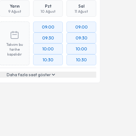
Yarın
Pzt
Sal
9 Ağust
10 Ağust
11 Ağust
09:00
09:00
09:30
09:30
Takvim bu
10:00
10:00
tarihe
kapalıdır
10:30
10:30
Daha fazla saat göster