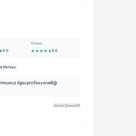
nim için çok kıymetli…
Ortam
★
★
★
★
★
★
5.0
5.0
ık Merkezi
mnunuz ilgisi profesyonelliği
Görüşü Şikayet Et