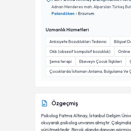
Adnan Menderes mah. Alparslan Türkeş Bulv
Palandöken
Erzurum
/
Uzmanlık Hizmetleri
Anksiyete Bozuklukları Tedavisi
Bilişsel 
Okb (obsesif kompulsif bozukluk)
Online
Şema terapi
Ebeveyn Çocuk İlişkileri
Çocuklarda İstismarı Anlama, Bulgulama Ve 
Özgeçmiş
Psikolog Fatma Altınay, İstanbul Gelişim Üniv
okuyarak psikolog unvanını almıştır. Çalışmala
yürütmektedir. Birçok alanda danışan görmüş,