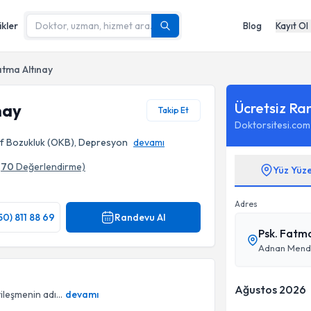
ikler
Blog
Kayıt Ol
atma Altınay
Ücretsiz Ra
nay
Takip Et
Doktorsitesi.com
if Bozukluk (OKB), Depresyon
devamı
(
70
Değerlendirme)
Yüz Yüz
Adres
50) 811 88 69
Randevu Al
Psk. Fatm
Ağustos 2026
leşmenin adı...
devamı