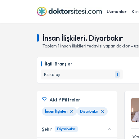
Uzmanlar
Klin
İnsan İlişkileri, Diyarbakır
Toplam
1
İnsan İlişkileri
tedavisi yapan doktor - u
İlgili Branşlar
Psikoloji
1
Aktif Filtreler
İnsan İlişkileri
Diyarbakır
Şehir
Diyarbakır
Ken