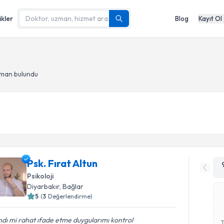
ikler
Blog
Kayıt Ol
zman bulundu
Psk. Fırat Altun
Psikoloji
Diyarbakır
, Bağlar
5
(
3
Değerlendirme)
dı mi rahat ıfade etme duygularımı kontrol