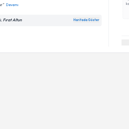
ka
e
Devamı
k. Fırat Altun
Haritada Göster