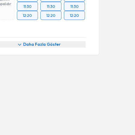
palıdır
11:30
11:30
11:30
12:20
12:20
12:20
Daha Fazla Göster