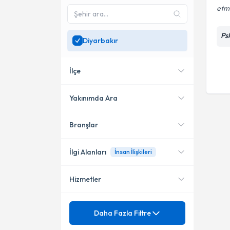
etm
Ps
Diyarbakır
İlçe
Yakınımda Ara
Branşlar
Konumuma yakın uzmanları
Bağlar
göster
İlgi Alanları
İnsan İlişkileri
Hizmetler
Psikoloji
Mezuniyet
Anne baba eğitimi
Daha Fazla Filtre