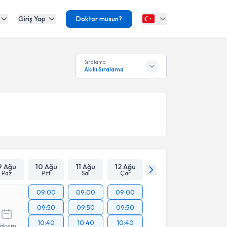
Giriş Yap
Doktor musun?
Sıralama
Akıllı Sıralama
9 Ağu
10 Ağu
11 Ağu
12 Ağu
Paz
Pzt
Sal
Çar
09:00
09:00
09:00
09:50
09:50
09:50
10:40
10:40
10:40
Takvim