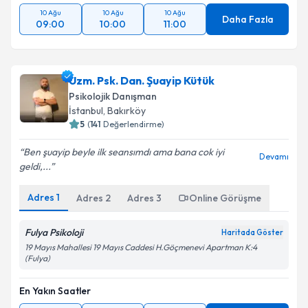
10 Ağu
10 Ağu
10 Ağu
Daha Fazla
09:00
10:00
11:00
Uzm. Psk. Dan. Şuayip Kütük
Psikolojik Danışman
İstanbul
, Bakırköy
5
(
141
Değerlendirme)
Ben şuayip beyle ilk seansımdı ama bana cok iyi
Devamı
geldi,...
Adres
1
Adres
2
Adres
3
Online Görüşme
Fulya Psikoloji
Haritada Göster
19 Mayıs Mahallesi 19 Mayıs Caddesi H.Göçmenevi Apartman K:4
(Fulya)
En Yakın Saatler