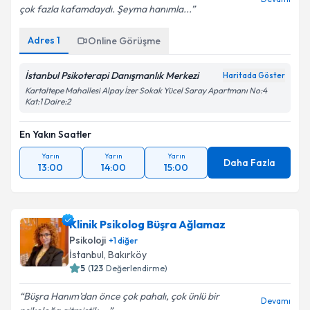
çok fazla kafamdaydı. Şeyma hanımla...
Adres
1
Online Görüşme
İstanbul Psikoterapi Danışmanlık Merkezi
Haritada Göster
Kartaltepe Mahallesi Alpay İzer Sokak Yücel Saray Apartmanı No:4
Kat:1 Daire:2
En Yakın Saatler
Yarın
Yarın
Yarın
Daha Fazla
13:00
14:00
15:00
Klinik Psikolog Büşra Ağlamaz
Psikoloji
+
1
diğer
İstanbul
, Bakırköy
5
(
123
Değerlendirme)
Büşra Hanım’dan önce çok pahalı, çok ünlü bir
Devamı