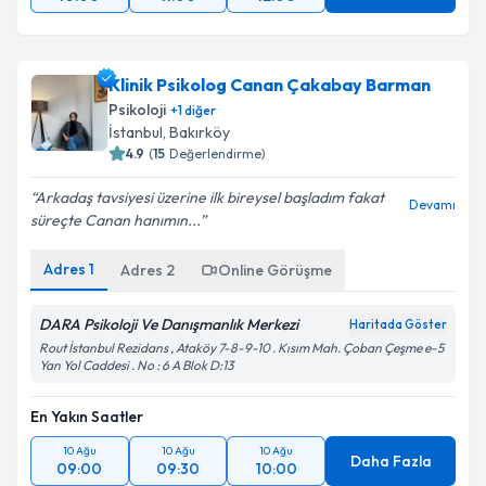
Klinik Psikolog Canan Çakabay Barman
Psikoloji
+
1
diğer
İstanbul
, Bakırköy
4.9
(
15
Değerlendirme)
Arkadaş tavsiyesi üzerine ilk bireysel başladım fakat
Devamı
süreçte Canan hanımın...
Adres
1
Adres
2
Online Görüşme
DARA Psikoloji Ve Danışmanlık Merkezi
Haritada Göster
Rout İstanbul Rezidans , Ataköy 7-8-9-10 . Kısım Mah. Çoban Çeşme e-5
Yan Yol Caddesi . No : 6 A Blok D:13
En Yakın Saatler
10 Ağu
10 Ağu
10 Ağu
Daha Fazla
09:00
09:30
10:00