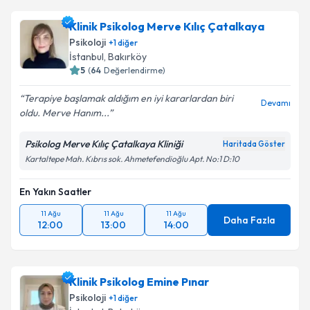
Klinik Psikolog Merve Kılıç Çatalkaya
Psikoloji
+
1
diğer
İstanbul
, Bakırköy
5
(
64
Değerlendirme)
Terapiye başlamak aldığım en iyi kararlardan biri
Devamı
oldu. Merve Hanım...
Psikolog Merve Kılıç Çatalkaya Kliniği
Haritada Göster
Kartaltepe Mah. Kıbrıs sok. Ahmetefendioğlu Apt. No:1 D:10
En Yakın Saatler
11 Ağu
11 Ağu
11 Ağu
Daha Fazla
12:00
13:00
14:00
Klinik Psikolog Emine Pınar
Psikoloji
+
1
diğer