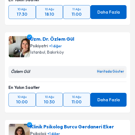
10 Ağu
10 Ağu
11 Ağu
Daha Fazla
17:30
18:10
11:00
Uzm. Dr. Özlem Gül
Psikiyatri
+
1
diğer
İstanbul
, Bakırköy
Özlem Gül
Haritada Göster
En Yakın Saatler
10 Ağu
10 Ağu
10 Ağu
Daha Fazla
10:00
10:30
11:00
Klinik Psikolog Burcu Gerdaneri Eker
Psikoloji
+
1
diğer