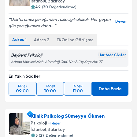
İstanbul
, Bakırköy
4.9
(
30
Değerlendirme)
Doktorumuz gereğinden fazla ilgili alakalı. Her geçen
Devamı
gün çocuğumuza daha...
Adres
1
Adres
2
Online Görüşme
Beykent Psikoloji
Haritada Göster
Adnan Kahveci Mah. Alemdağ Cad. No: 2, 2 İç Kapı No: 27
En Yakın Saatler
10 Ağu
10 Ağu
10 Ağu
Daha Fazla
09:00
10:00
11:00
Klinik Psikolog Sümeyye Ökmen
Psikoloji
+
1
diğer
İstanbul
, Bakırköy
5
(
27
Değerlendirme)