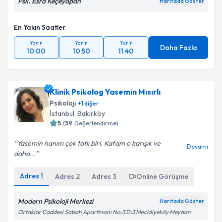
Psk. Esra Keçeyapan
Haritada Göster
En Yakın Saatler
Yarın
Yarın
Yarın
Daha Fazla
10:00
10:50
11:40
Klinik Psikolog Yasemin Mısırlı
Psikoloji
+
1
diğer
İstanbul
, Bakırköy
5
(
59
Değerlendirme)
Yasemin hanım çok tatlı biri. Kafam o karışık ve
Devamı
daha...
Adres
1
Adres
2
Adres
3
Online Görüşme
Modern Psikoloji Merkezi
Haritada Göster
Ortaklar Caddesi Sabah Apartmanı No:3 D:3 Mecidiyeköy Meydan