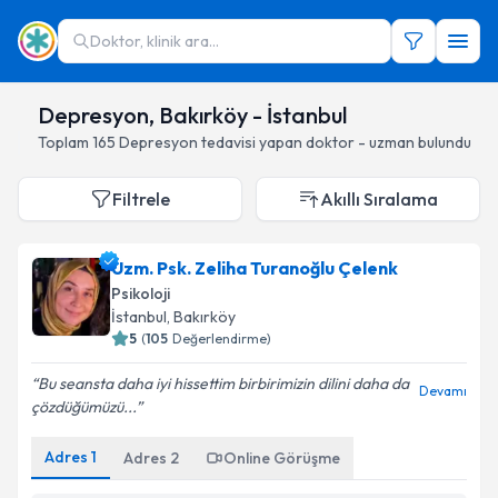
Doktor, klinik ara...
Depresyon, Bakırköy - İstanbul
Toplam
165
Depresyon
tedavisi yapan doktor - uzman bulundu
Filtrele
Akıllı Sıralama
Uzm. Psk. Zeliha Turanoğlu Çelenk
Psikoloji
İstanbul
, Bakırköy
5
(
105
Değerlendirme)
Bu seansta daha iyi hissettim birbirimizin dilini daha da
Devamı
çözdüğümüzü...
Adres
1
Adres
2
Online Görüşme