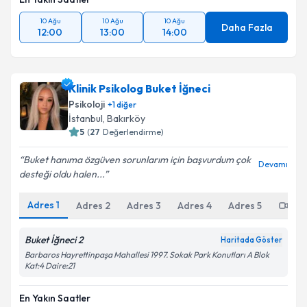
10 Ağu
10 Ağu
10 Ağu
Daha Fazla
12:00
13:00
14:00
Klinik Psikolog Buket İğneci
Psikoloji
+
1
diğer
İstanbul
, Bakırköy
5
(
27
Değerlendirme)
Buket hanıma özgüven sorunlarım için başvurdum çok
Devamı
desteği oldu halen...
Adres
1
Adres
2
Adres
3
Adres
4
Adres
5
Onl
Buket İğneci 2
Haritada Göster
Barbaros Hayrettinpaşa Mahallesi 1997. Sokak Park Konutları A Blok
Kat:4 Daire:21
En Yakın Saatler