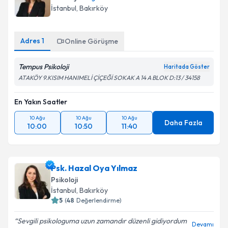
İstanbul
, Bakırköy
Adres
1
Online Görüşme
Tempus Psikoloji
Haritada Göster
ATAKÖY 9.KISIM HANIMELİ ÇİÇEĞİ SOKAK A 14 A BLOK D:13 / 34158
En Yakın Saatler
10 Ağu
10 Ağu
10 Ağu
Daha Fazla
10:00
10:50
11:40
Psk. Hazal Oya Yılmaz
Psikoloji
İstanbul
, Bakırköy
5
(
48
Değerlendirme)
Sevgili psikologuma uzun zamandır düzenli gidiyordum
Devamı