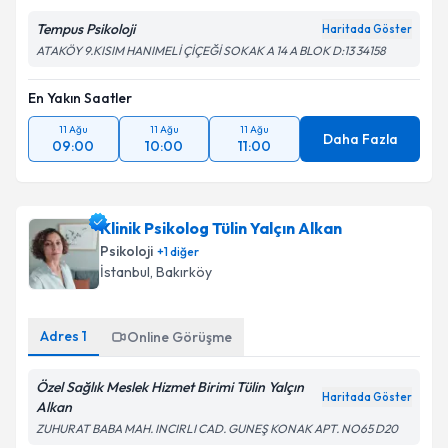
Tempus Psikoloji
Haritada Göster
ATAKÖY 9.KISIM HANIMELİ ÇİÇEĞİ SOKAK A 14 A BLOK D:13 34158
En Yakın Saatler
11 Ağu
11 Ağu
11 Ağu
Daha Fazla
09:00
10:00
11:00
Klinik Psikolog Tülin Yalçın Alkan
Psikoloji
+
1
diğer
İstanbul
, Bakırköy
Adres
1
Online Görüşme
Özel Sağlık Meslek Hizmet Birimi Tülin Yalçın
Haritada Göster
Alkan
ZUHURAT BABA MAH. INCIRLI CAD. GUNEŞ KONAK APT. NO65 D20