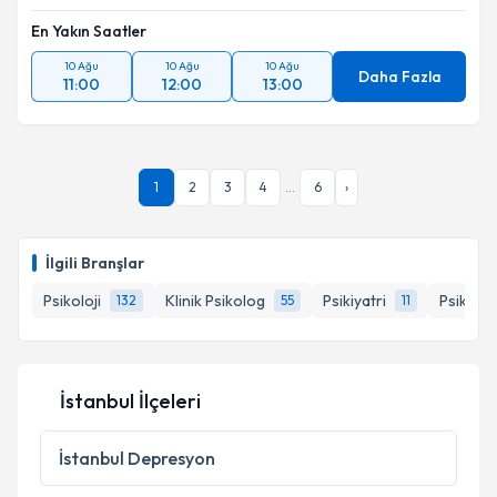
En Yakın Saatler
10 Ağu
10 Ağu
10 Ağu
Daha Fazla
11:00
12:00
13:00
1
2
3
4
...
6
›
İlgili Branşlar
Psikoloji
Klinik Psikolog
Psikiyatri
Psikolo
132
55
11
İstanbul İlçeleri
İstanbul
Depresyon