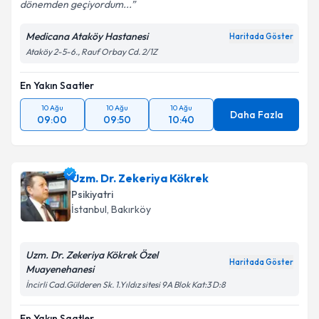
dönemden geçiyordum...
Medicana Ataköy Hastanesi
Haritada Göster
Ataköy 2-5-6., Rauf Orbay Cd. 2/1Z
En Yakın Saatler
10 Ağu
10 Ağu
10 Ağu
Daha Fazla
09:00
09:50
10:40
Uzm. Dr. Zekeriya Kökrek
Psikiyatri
İstanbul
, Bakırköy
Uzm. Dr. Zekeriya Kökrek Özel
Haritada Göster
Muayenehanesi
İncirli Cad.Gülderen Sk. 1.Yıldız sitesi 9A Blok Kat:3 D:8
En Yakın Saatler