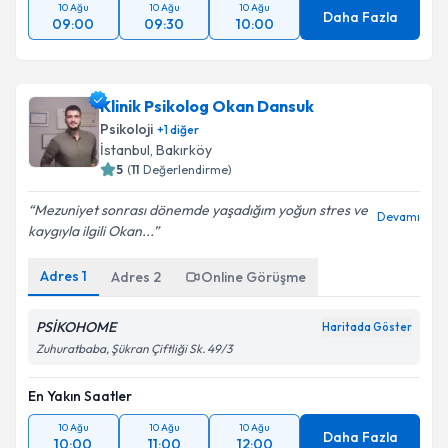
10 Ağu
10 Ağu
10 Ağu
Daha Fazla
09:00
09:30
10:00
Klinik Psikolog Okan Dansuk
Psikoloji
+
1
diğer
İstanbul
, Bakırköy
5
(
11
Değerlendirme)
Mezuniyet sonrası dönemde yaşadığım yoğun stres ve
Devamı
kaygıyla ilgili Okan...
Adres
1
Adres
2
Online Görüşme
PSİKOHOME
Haritada Göster
Zuhuratbaba, Şükran Çiftliği Sk. 49/3
En Yakın Saatler
10 Ağu
10 Ağu
10 Ağu
Daha Fazla
10:00
11:00
12:00