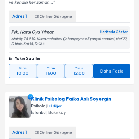
ve kendisi her zaman...
Adres
1
Online Görüşme
Psk. Hazal Oya Yılmaz
Haritada Göster
Ataköy 7 8 9 10. Kısım mahallesi Çobançeşme e 5 yanyol caddesi, Nef 22,
D blok, Kat 18, D: 164
En Yakın Saatler
Yarın
Yarın
Yarın
Daha Fazla
10:00
11:00
12:00
Klinik Psikolog Faika Aslı Soyergin
Psikoloji
+
1
diğer
İstanbul
, Bakırköy
Adres
1
Online Görüşme