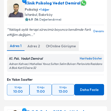
Klinik Psikolog Vedat Demiral
Psikoloji
+
1
diğer
İstanbul
, Bakırköy
4.9
(
54
Değerlendirme)
Yaklaşık aylık terapi sürecimiz boyunca kendimde fark
Devamı
ettiğim değişim...
Adres
1
Adres
2
Online Görüşme
Kl. Psk. Vedat Demiral
Haritada Göster
Adnan Kahveci Mahallesi Yavuz Sultan Selim Bulvarı Perlavista Rezidans
A Blok Kat:5 Daire:32
En Yakın Saatler
10 Ağu
10 Ağu
10 Ağu
Daha Fazla
10:00
11:00
13:00