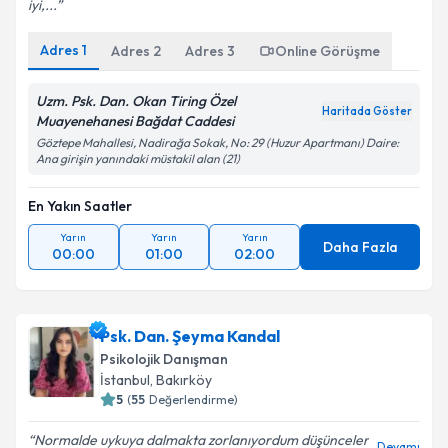
iyi,...
Adres
1
Adres
2
Adres
3
Online Görüşme
Uzm. Psk. Dan. Okan Tiring Özel
Haritada Göster
Muayenehanesi Bağdat Caddesi
Göztepe Mahallesi, Nadirağa Sokak, No: 29 (Huzur Apartmanı) Daire:
Ana girişin yanındaki müstakil alan (21)
En Yakın Saatler
Yarın
Yarın
Yarın
Daha Fazla
00:00
01:00
02:00
Psk. Dan. Şeyma Kandal
Psikolojik Danışman
İstanbul
, Bakırköy
5
(
55
Değerlendirme)
Normalde uykuya dalmakta zorlanıyordum düşünceler
Devamı