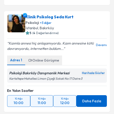
Klinik Psikolog Seda Kurt
Psikoloji
+
3
diğer
İstanbul
, Bakırköy
5
(
4
Değerlendirme)
Kızımla annesi hiç anlaşamıyordu. Kızım annesine kötü
Devamı
davranıyordu, internetten buldum...
Adres
1
Online Görüşme
Psikoloji Bakırköy Danışmanlık Merkezi
Haritada Göster
Kartaltepe Mahallesi Limon Çiçeği Sokak No:17 Daire:3
En Yakın Saatler
10 Ağu
10 Ağu
10 Ağu
Daha Fazla
10:00
11:00
12:00