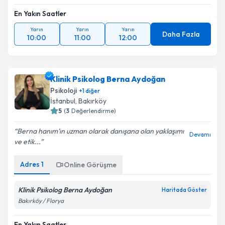
En Yakın Saatler
Yarın
Yarın
Yarın
Daha Fazla
10:00
11:00
12:00
Klinik Psikolog Berna Aydoğan
Psikoloji
+
1
diğer
İstanbul
, Bakırköy
5
(
3
Değerlendirme)
Berna hanım’ın uzman olarak danışana olan yaklaşımı
Devamı
ve etik...
Adres
1
Online Görüşme
Klinik Psikolog Berna Aydoğan
Haritada Göster
Bakırköy / Florya
En Yakın Saatler