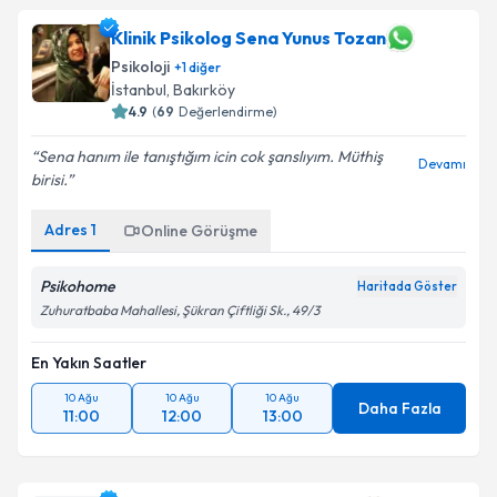
Klinik Psikolog Sena Yunus Tozan
Psikoloji
+
1
diğer
İstanbul
, Bakırköy
4.9
(
69
Değerlendirme)
Sena hanım ile tanıştığım icin cok şanslıyım. Müthiş
Devamı
birisi.
Adres
1
Online Görüşme
Psikohome
Haritada Göster
Zuhuratbaba Mahallesi, Şükran Çiftliği Sk., 49/3
En Yakın Saatler
10 Ağu
10 Ağu
10 Ağu
Daha Fazla
11:00
12:00
13:00