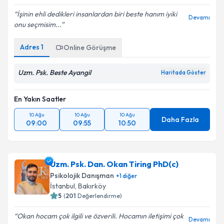
İşinin ehli dedikleri insanlardan biri beste hanım iyiki
Devamı
onu seçmisim...
Adres
1
Online Görüşme
Uzm. Psk. Beste Ayangil
Haritada Göster
En Yakın Saatler
10 Ağu
10 Ağu
10 Ağu
Daha Fazla
09:00
09:55
10:50
Uzm. Psk. Dan. Okan Tiring PhD(c)
Psikolojik Danışman
+
1
diğer
İstanbul
, Bakırköy
5
(
201
Değerlendirme)
Okan hocam çok ilgili ve özverili. Hocamın iletişimi çok
Devamı