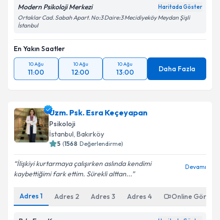
Modern Psikoloji Merkezi
Haritada Göster
Ortaklar Cad. Sabah Apart. No:3 Daire:3 Mecidiyeköy Meydan Şişli
İstanbul
En Yakın Saatler
10 Ağu
10 Ağu
10 Ağu
Daha Fazla
11:00
12:00
13:00
Uzm. Psk. Esra Keçeyapan
Psikoloji
İstanbul
, Bakırköy
5
(
1568
Değerlendirme)
İlişkiyi kurtarmaya çalışırken aslında kendimi
Devamı
kaybettiğimi fark ettim. Sürekli alttan...
Adres
1
Adres
2
Adres
3
Adres
4
Online Görüşm