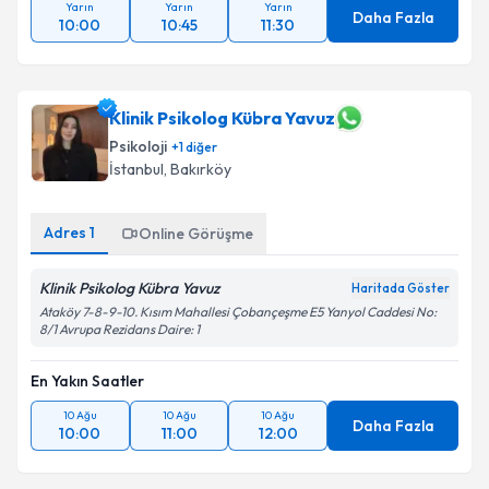
Yarın
Yarın
Yarın
Daha Fazla
10:00
10:45
11:30
Klinik Psikolog Kübra Yavuz
Psikoloji
+
1
diğer
İstanbul
, Bakırköy
Adres
1
Online Görüşme
Klinik Psikolog Kübra Yavuz
Haritada Göster
Ataköy 7-8-9-10. Kısım Mahallesi Çobançeşme E5 Yanyol Caddesi No:
8/1 Avrupa Rezidans Daire: 1
En Yakın Saatler
10 Ağu
10 Ağu
10 Ağu
Daha Fazla
10:00
11:00
12:00