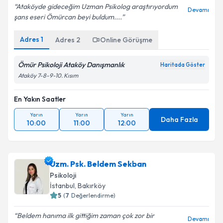
Ataköyde gideceğim Uzman Psikolog araştırıyordum
Devamı
şans eseri Ömürcan beyi buldum....
Adres
1
Adres
2
Online Görüşme
Ömür Psikoloji Ataköy Danışmanlık
Haritada Göster
Ataköy 7-8-9-10. Kısım
En Yakın Saatler
Yarın
Yarın
Yarın
Daha Fazla
10:00
11:00
12:00
Uzm. Psk. Beldem Sekban
Psikoloji
İstanbul
, Bakırköy
5
(
7
Değerlendirme)
Beldem hanıma ilk gittiğim zaman çok zor bir
Devamı