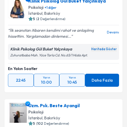
Klinik Psikolog Gül Buket Yalçınkaya
Psikoloji
+
1
diğer
İstanbul
, Bakırköy
5
(
2
Değerlendirme)
İlk seanstan itibaren kendimi rahat ve anlaşılmış
Devamı
hissettim. Yargılamadan dinlemesi...
Klinik Psikolog Gül Buket Yalçınkaya
Haritada Göster
Zuhuratbaba Mah. Yüce Tarla Cd. No.65/1 Hüda Apt.
En Yakın Saatler
Yarın
Yarın
22:45
Daha Fazla
10:00
10:45
Uzm. Psk. Beste Ayangil
Psikoloji
İstanbul
, Bakırköy
5
(
102
Değerlendirme)