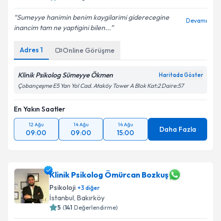
Sumeyye hanimin benim kaygilarimi giderecegine
Devamı
inancim tam ne yaptigini bilen...
Adres
1
Online Görüşme
Klinik Psikolog Sümeyye Ökmen
Haritada Göster
Çobançeşme E5 Yan Yol Cad. Ataköy Tower A Blok Kat:2 Daire:57
En Yakın Saatler
12 Ağu
14 Ağu
14 Ağu
Daha Fazla
09:00
09:00
15:00
Klinik Psikolog Ömürcan Bozkuş
Psikoloji
+
3
diğer
İstanbul
, Bakırköy
5
(
141
Değerlendirme)