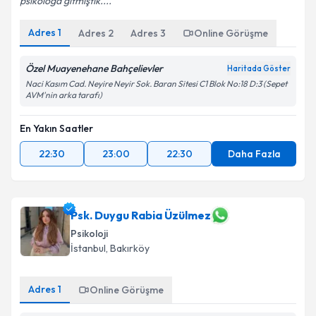
psikoloğa gitmiştik....
Adres
1
Adres
2
Adres
3
Online Görüşme
Özel Muayenehane Bahçelievler
Haritada Göster
Naci Kasım Cad. Neyire Neyir Sok. Baran Sitesi C1 Blok No:18 D:3 (Sepet
AVM'nin arka tarafı)
En Yakın Saatler
22:30
23:00
22:30
Daha Fazla
Psk. Duygu Rabia Üzülmez
Psikoloji
İstanbul
, Bakırköy
Adres
1
Online Görüşme