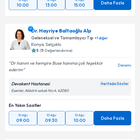
Daha Fazla
10:00
13:00
15:00
Dr. Hayriye Baltaoğlu Alp
Geleneksel ve Tamamlayıcı Tıp
+
1
diğer
Konya
, Selçuklu
5
(
11
Değerlendirme)
Dr hanım ve hemşire Buse hanıma çok teşekkür
Devamı
ederim
Devakent Hastanesi
Haritada Göster
Esenler, Akbörk sokak No:4, 42080
En Yakın Saatler
10 Ağu
10 Ağu
10 Ağu
Daha Fazla
09:00
09:30
10:00