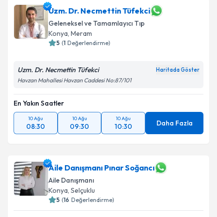
Uzm. Dr. Necmettin Tüfekci
Geleneksel ve Tamamlayıcı Tıp
Konya
, Meram
5
(
1
Değerlendirme)
Uzm. Dr. Necmettin Tüfekci
Haritada Göster
Havzan Mahallesi Havzan Caddesi No:87/101
En Yakın Saatler
10 Ağu
10 Ağu
10 Ağu
Daha Fazla
08:30
09:30
10:30
Aile Danışmanı Pınar Soğancı
Aile Danışmanı
Konya
, Selçuklu
5
(
16
Değerlendirme)