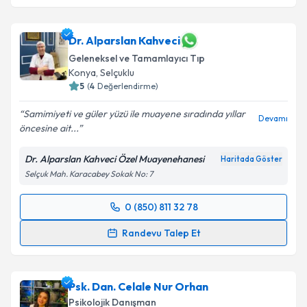
Dr. Alparslan Kahveci
Geleneksel ve Tamamlayıcı Tıp
Konya
, Selçuklu
5
(
4
Değerlendirme)
Samimiyeti ve güler yüzü ile muayene sıradında yıllar
Devamı
öncesine ait...
Dr. Alparslan Kahveci Özel Muayenehanesi
Haritada Göster
Selçuk Mah. Karacabey Sokak No: 7
0 (850) 811 32 78
Randevu Takvimi Talebi
Randevu Talep Et
Dr. Alparslan Kahveci
için randevu takvimi talebi
oluşturun. Size bu uzmandan randevu almanız için bir
Psk. Dan. Celale Nur Orhan
takvim hazırlandığında e-posta ile bilgilendireceğiz.
Psikolojik Danışman