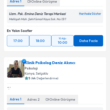
Adres
1
Online Görüşme
Uzm. Psk. Emine Deniz Terapi Merkezi
Haritada Göster
Melikşah Mah. Şehit İsmail Kaya Sok. No:13/1
En Yakın Saatler
10 Ağu
17:00
18:00
Daha Fazla
10:00
Klinik Psikolog Deniz Akıncı
Psikoloji
Konya
, Selçuklu
5
(
44
Değerlendirme)
.
Adres
1
Adres
2
Online Görüşme