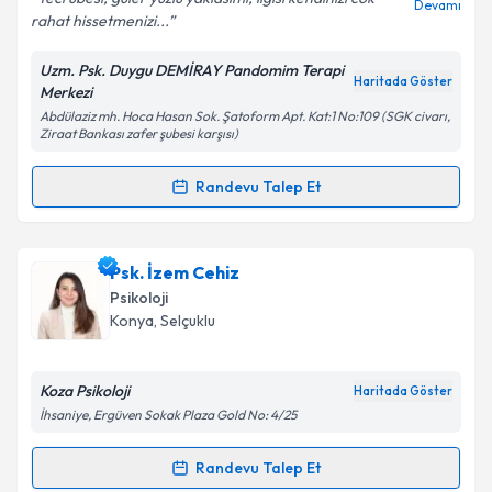
Devamı
rahat hissetmenizi...
Uzm. Psk. Duygu DEMİRAY Pandomim Terapi
Haritada Göster
Merkezi
Kişisel verilerimin işlenmesine ilişkin
Aydınlatma
Abdülaziz mh. Hoca Hasan Sok. Şatoform Apt. Kat:1 No:109 (SGK civarı,
Metni
'ni okudum ve kişisel verilerimin belirtilen
Ziraat Bankası zafer şubesi karşısı)
kapsamda işlenmesini kabul ediyorum.
Randevu Talep Et
Randevu Takvimi Talebi
Takvim Talebini Gönder
Uzm. Psk. Duygu Demiray
için randevu takvimi talebi
Psk. İzem Cehiz
oluşturun. Size bu uzmandan randevu almanız için bir
Psikoloji
takvim hazırlandığında e-posta ile bilgilendireceğiz.
Konya
, Selçuklu
E-posta Adresiniz
Koza Psikoloji
Haritada Göster
İhsaniye, Ergüven Sokak Plaza Gold No: 4/25
Kişisel verilerimin işlenmesine ilişkin
Aydınlatma
Randevu Talep Et
Randevu Takvimi Talebi
Metni
'ni okudum ve kişisel verilerimin belirtilen