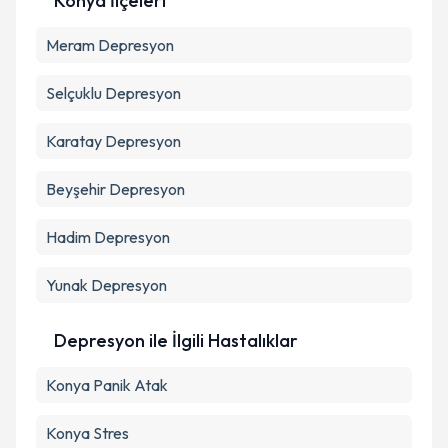
Konya İlçeleri
Metni
'ni okudum ve kişisel verilerimin belirtilen
kapsamda işlenmesini kabul ediyorum.
Meram
Depresyon
Selçuklu
Depresyon
Takvim Talebini Gönder
Karatay
Depresyon
Beyşehir
Depresyon
Hadim
Depresyon
Yunak
Depresyon
Depresyon ile İlgili Hastalıklar
Konya Panik Atak
Konya Stres