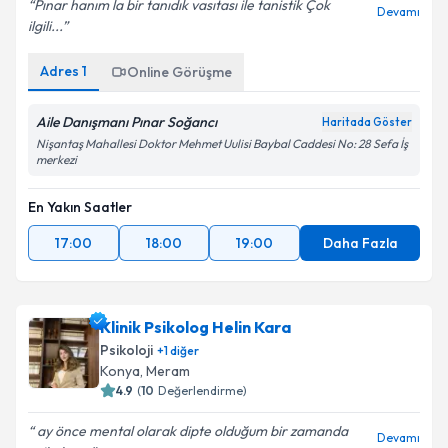
Pınar hanım la bir tanıdık vasıtası ile tanistik Çok
Devamı
ilgili...
Adres
1
Online Görüşme
Aile Danışmanı Pınar Soğancı
Haritada Göster
Nişantaş Mahallesi Doktor Mehmet Uulisi Baybal Caddesi No: 28 Sefa İş
merkezi
En Yakın Saatler
17:00
18:00
19:00
Daha Fazla
Klinik Psikolog Helin Kara
Psikoloji
+
1
diğer
Konya
, Meram
4.9
(
10
Değerlendirme)
ay önce mental olarak dipte olduğum bir zamanda
Devamı