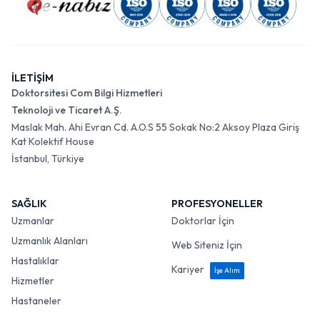
İLETİŞİM
Doktorsitesi Com Bilgi Hizmetleri
Teknoloji ve Ticaret A.Ş.
Maslak Mah. Ahi Evran Cd. A.O.S 55 Sokak No:2 Aksoy Plaza Giriş
Kat Kolektif House
İstanbul, Türkiye
SAĞLIK
PROFESYONELLER
Uzmanlar
Doktorlar İçin
Uzmanlık Alanları
Web Siteniz İçin
Hastalıklar
Kariyer
İşe Alım
Hizmetler
Hastaneler