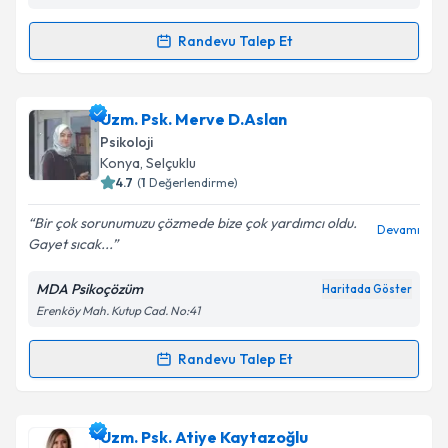
kapsamda işlenmesini kabul ediyorum.
Randevu Talep Et
Randevu Takvimi Talebi
Takvim Talebini Gönder
Uzm. Psk. Mehri Matin
için randevu takvimi talebi
Uzm. Psk. Merve D.Aslan
oluşturun. Size bu uzmandan randevu almanız için bir
Psikoloji
takvim hazırlandığında e-posta ile bilgilendireceğiz.
Konya
, Selçuklu
4.7
(
1
Değerlendirme)
E-posta Adresiniz
Bir çok sorunumuzu çözmede bize çok yardımcı oldu.
Devamı
Gayet sıcak...
MDA Psikoçözüm
Haritada Göster
Kişisel verilerimin işlenmesine ilişkin
Aydınlatma
Erenköy Mah. Kutup Cad. No:41
Metni
'ni okudum ve kişisel verilerimin belirtilen
kapsamda işlenmesini kabul ediyorum.
Randevu Talep Et
Randevu Takvimi Talebi
Takvim Talebini Gönder
Uzm. Psk. Merve D.Aslan
için randevu takvimi talebi
Uzm. Psk. Atiye Kaytazoğlu