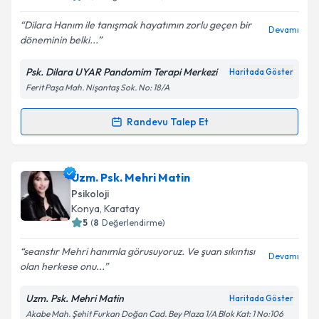
E-posta Adresiniz
Dilara Hanım ile tanışmak hayatımın zorlu geçen bir
Devamı
döneminin belki...
Psk. Dilara UYAR Pandomim Terapi Merkezi
Haritada Göster
Kişisel verilerimin işlenmesine ilişkin
Aydınlatma
Ferit Paşa Mah. Nişantaş Sok. No: 18/A
Metni
'ni okudum ve kişisel verilerimin belirtilen
kapsamda işlenmesini kabul ediyorum.
Randevu Talep Et
Randevu Takvimi Talebi
Takvim Talebini Gönder
Psk. Dilara Uyar
için randevu takvimi talebi oluşturun.
Uzm. Psk. Mehri Matin
Size bu uzmandan randevu almanız için bir takvim
Psikoloji
hazırlandığında e-posta ile bilgilendireceğiz.
Konya
, Karatay
5
(
8
Değerlendirme)
E-posta Adresiniz
seanstır Mehri hanımla görusuyoruz. Ve şuan sıkıntısı
Devamı
olan herkese onu...
Uzm. Psk. Mehri Matin
Haritada Göster
Kişisel verilerimin işlenmesine ilişkin
Aydınlatma
Akabe Mah. Şehit Furkan Doğan Cad. Bey Plaza 1/A Blok Kat: 1 No:106
Metni
'ni okudum ve kişisel verilerimin belirtilen