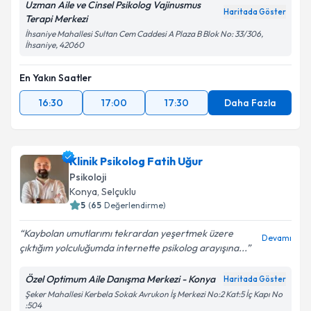
Uzman Aile ve Cinsel Psikolog Vajinusmus
Haritada Göster
Terapi Merkezi
İhsaniye Mahallesi Sultan Cem Caddesi A Plaza B Blok No: 33/306,
İhsaniye, 42060
En Yakın Saatler
16:30
17:00
17:30
Daha Fazla
Klinik Psikolog Fatih Uğur
Psikoloji
Konya
, Selçuklu
5
(
65
Değerlendirme)
Kaybolan umutlarımı tekrardan yeşertmek üzere
Devamı
çıktığım yolculuğumda internette psikolog arayışına...
Özel Optimum Aile Danışma Merkezi - Konya
Haritada Göster
Şeker Mahallesi Kerbela Sokak Avrukon İş Merkezi No:2 Kat:5 İç Kapı No
:504