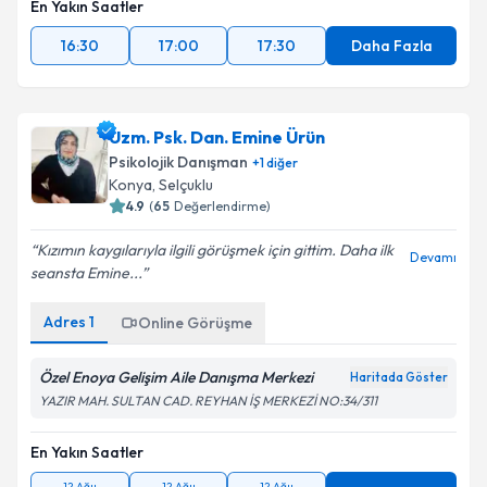
En Yakın Saatler
16:30
17:00
17:30
Daha Fazla
Uzm. Psk. Dan. Emine Ürün
Psikolojik Danışman
+
1
diğer
Konya
, Selçuklu
4.9
(
65
Değerlendirme)
Kızımın kaygılarıyla ilgili görüşmek için gittim. Daha ilk
Devamı
seansta Emine...
Adres
1
Online Görüşme
Özel Enoya Gelişim Aile Danışma Merkezi
Haritada Göster
YAZIR MAH. SULTAN CAD. REYHAN İŞ MERKEZİ NO:34/311
En Yakın Saatler
12 Ağu
12 Ağu
12 Ağu