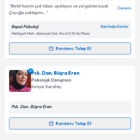
E-posta Adresiniz
Betül hanım çok kibar, açıklayıcı ve yol göstericiydi.
Devamı
Çocuğa yaklaşımı...
Bepal Psikoloji
Haritada Göster
Melikşah Mah. Akkonak Sok. No:6 D:10 As Plaza
Kişisel verilerimin işlenmesine ilişkin
Aydınlatma
Metni
'ni okudum ve kişisel verilerimin belirtilen
kapsamda işlenmesini kabul ediyorum.
Randevu Talep Et
Randevu Takvimi Talebi
Takvim Talebini Gönder
Klinik Psikolog Betül Palancı
için randevu takvimi
Psk. Dan. Büşra Eren
talebi oluşturun. Size bu uzmandan randevu almanız
Psikolojik Danışman
için bir takvim hazırlandığında e-posta ile
Konya
, Karatay
bilgilendireceğiz.
E-posta Adresiniz
Psk. Dan. Büşra Eren
Randevu Talep Et
Randevu Takvimi Talebi
Kişisel verilerimin işlenmesine ilişkin
Aydınlatma