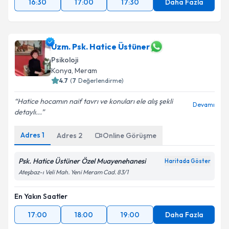
16:30
17:00
17:30
Daha Fazla
Uzm. Psk. Hatice Üstüner
Psikoloji
Konya
, Meram
4.7
(
7
Değerlendirme)
Hatice hocamın naif tavrı ve konuları ele alış şekli
Devamı
detaylı...
Adres
1
Adres
2
Online Görüşme
Psk. Hatice Üstüner Özel Muayenehanesi
Haritada Göster
Ateşbaz-ı Veli Mah. Yeni Meram Cad. 83/1
En Yakın Saatler
17:00
18:00
19:00
Daha Fazla