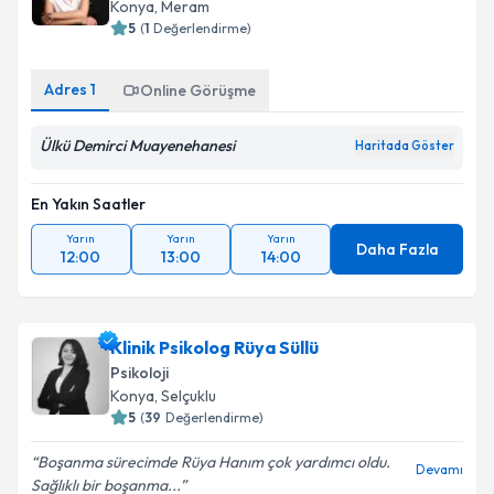
Konya
, Meram
5
(
1
Değerlendirme)
Adres
1
Online Görüşme
Ülkü Demirci Muayenehanesi
Haritada Göster
En Yakın Saatler
Yarın
Yarın
Yarın
Daha Fazla
12:00
13:00
14:00
Klinik Psikolog Rüya Süllü
Psikoloji
Konya
, Selçuklu
5
(
39
Değerlendirme)
Boşanma sürecimde Rüya Hanım çok yardımcı oldu.
Devamı
Sağlıklı bir boşanma...