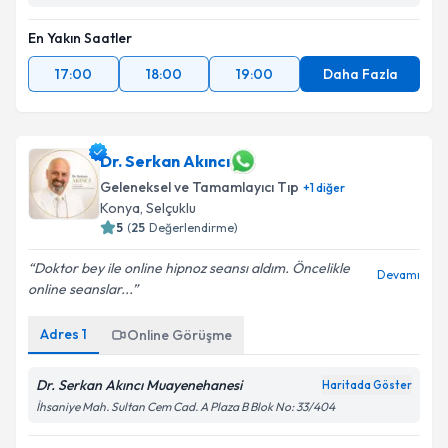
En Yakın Saatler
17:00
18:00
19:00
Daha Fazla
Dr. Serkan Akıncı
Geleneksel ve Tamamlayıcı Tıp
+
1
diğer
Konya
, Selçuklu
5
(
25
Değerlendirme)
Doktor bey ile online hipnoz seansı aldım. Öncelikle
Devamı
online seanslar...
Adres
1
Online Görüşme
Dr. Serkan Akıncı Muayenehanesi
Haritada Göster
İhsaniye Mah. Sultan Cem Cad. A Plaza B Blok No: 33/404