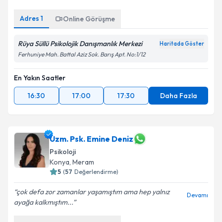
Adres
1
Online Görüşme
Rüya Süllü Psikolojik Danışmanlık Merkezi
Haritada Göster
Ferhuniye Mah. Battal Aziz Sok. Barış Apt. No:1/12
En Yakın Saatler
16:30
17:00
17:30
Daha Fazla
Uzm. Psk. Emine Deniz
Psikoloji
Konya
, Meram
5
(
57
Değerlendirme)
çok defa zor zamanlar yaşamıştım ama hep yalnız
Devamı
ayağa kalkmıştım...