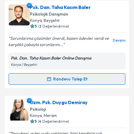
Uzm. Psk. Bayram Duysak
için randevu takvimi
Psk. Dan. Taha Kasım Baler
talebi oluşturun. Size bu uzmandan randevu almanız
Psikolojik Danışman
için bir takvim hazırlandığında e-posta ile
Konya
, Beyşehir
bilgilendireceğiz.
5
(
2
Değerlendirme)
E-posta Adresiniz
Sorunlarıma çözümler önerdi, bazen ödevler verdi ve
Devamı
karşılıklı çabayla sorunlarım...
Psk. Dan. Taha Kasım Baler Online Danışma
Konya / Beyşehir
Kişisel verilerimin işlenmesine ilişkin
Aydınlatma
Metni
'ni okudum ve kişisel verilerimin belirtilen
kapsamda işlenmesini kabul ediyorum.
Randevu Talep Et
Randevu Takvimi Talebi
Takvim Talebini Gönder
Psk. Dan. Taha Kasım Baler
için randevu takvimi
Uzm. Psk. Duygu Demiray
talebi oluşturun. Size bu uzmandan randevu almanız
Psikoloji
için bir takvim hazırlandığında e-posta ile
Konya
, Meram
bilgilendireceğiz.
5
(
4
Değerlendirme)
E-posta Adresiniz
Tecrubesi, guler yuzlu yaklasimi, ilgisi kendinizi cok