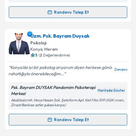
Randevu Talep Et
Randevu Takvimi Talebi
Klinik Psikolog Fatih Uğur
için randevu takvimi
Uzm. Psk. Bayram Duysak
talebi oluşturun. Size bu uzmandan randevu almanız
Psikoloji
için bir takvim hazırlandığında e-posta ile
Konya
, Meram
bilgilendireceğiz.
5
(
2
Değerlendirme)
E-posta Adresiniz
Konya'da iyi bir psikolog arıyorum diyen herkese gönül
Devamı
rahatlığıyla önerebileceğim...
Psk. Bayram DUYSAK Pandomim Psikoterapi
Haritada Göster
Merkezi
Kişisel verilerimin işlenmesine ilişkin
Aydınlatma
Abdülaziz mh. Hoca Hasan Sok. Şatoform Apt. Kat:1 No:109 (SGK civarı,
Metni
'ni okudum ve kişisel verilerimin belirtilen
Ziraat Bankası zafer şubesi karşısı)
kapsamda işlenmesini kabul ediyorum.
Randevu Talep Et
Randevu Takvimi Talebi
Takvim Talebini Gönder