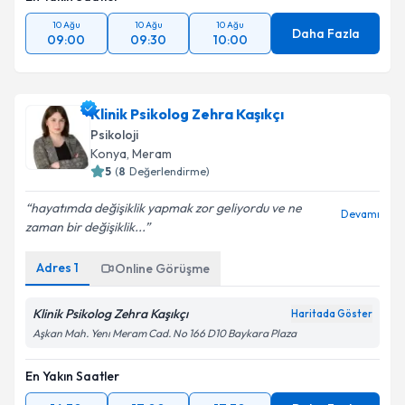
10 Ağu
10 Ağu
10 Ağu
Daha Fazla
09:00
09:30
10:00
Klinik Psikolog Zehra Kaşıkçı
Psikoloji
Konya
, Meram
5
(
8
Değerlendirme)
hayatımda değişiklik yapmak zor geliyordu ve ne
Devamı
zaman bir değişiklik...
Adres
1
Online Görüşme
Klinik Psikolog Zehra Kaşıkçı
Haritada Göster
Aşkan Mah. Yenı Meram Cad. No 166 D10 Baykara Plaza
En Yakın Saatler