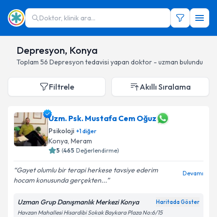
Doktor, klinik ara...
Depresyon, Konya
Toplam
56
Depresyon
tedavisi yapan doktor - uzman bulundu
Filtrele
Akıllı Sıralama
Uzm. Psk. Mustafa Cem Oğuz
Psikoloji
+
1
diğer
Konya
, Meram
5
(
465
Değerlendirme)
Gayet olumlu bir terapi herkese tavsiye ederim
Devamı
hocam konusunda gerçekten...
Uzman Grup Danışmanlık Merkezi Konya
Haritada Göster
Havzan Mahallesi Hisardibi Sokak Baykara Plaza No:6/15