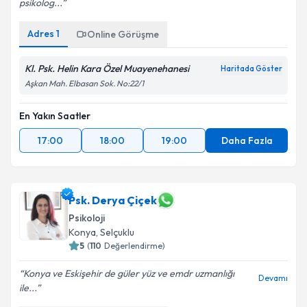
psikolog...
Adres
1
Online Görüşme
Kl. Psk. Helin Kara Özel Muayenehanesi
Haritada Göster
Aşkan Mah. Elbasan Sok. No:22/1
En Yakın Saatler
17:00
18:00
19:00
Daha Fazla
Psk. Derya Çiçek
Psikoloji
Konya
, Selçuklu
5
(
110
Değerlendirme)
Konya ve Eskişehir de güler yüz ve emdr uzmanlığı
Devamı
ile...