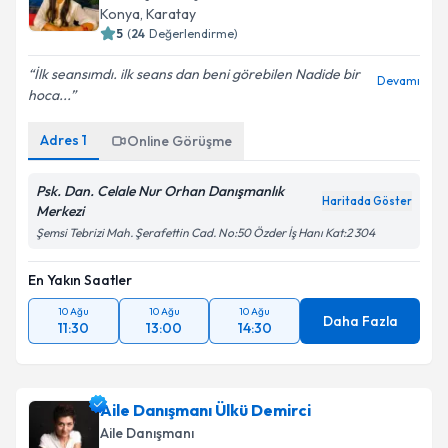
E-posta Adresiniz
Konya
, Karatay
5
(
24
Değerlendirme)
İlk seansımdı. ilk seans dan beni görebilen Nadide bir
Devamı
hoca...
Kişisel verilerimin işlenmesine ilişkin
Aydınlatma
Metni
'ni okudum ve kişisel verilerimin belirtilen
Adres
1
Online Görüşme
kapsamda işlenmesini kabul ediyorum.
Psk. Dan. Celale Nur Orhan Danışmanlık
Haritada Göster
Takvim Talebini Gönder
Merkezi
Şemsi Tebrizi Mah. Şerafettin Cad. No:50 Özder İş Hanı Kat:2 304
En Yakın Saatler
10 Ağu
10 Ağu
10 Ağu
Daha Fazla
11:30
13:00
14:30
Aile Danışmanı Ülkü Demirci
Aile Danışmanı