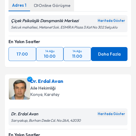
Adres
1
Online Görüşme
Çiçek Psikolojik Danışmanlık Merkezi
Haritada Göster
Selcuk mahallesi, Metanet Sok. ESMİRA Plaza 3.Kat No 302 Selçuklu
En Yakın Saatler
14 Ağu
14 Ağu
17:00
Daha Fazla
10:00
11:00
Dr. Erdal Avan
Aile Hekimliği
Konya
, Karatay
Dr. Erdal Avan
Haritada Göster
Sarıyakup, Burhan Dede Cd. No:26A, 42030
En Yakın Saatler