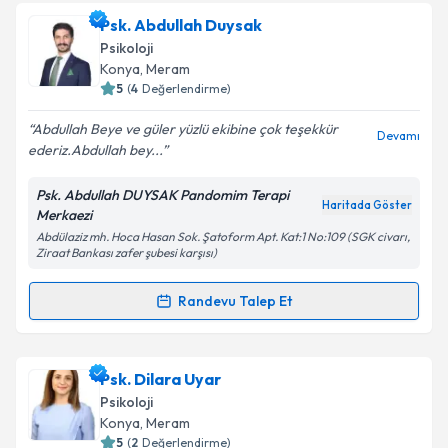
Metni
'ni okudum ve kişisel verilerimin belirtilen
kapsamda işlenmesini kabul ediyorum.
Psk. Dan. Büşra Eren
için randevu takvimi talebi
Psk. Abdullah Duysak
oluşturun. Size bu uzmandan randevu almanız için bir
Psikoloji
takvim hazırlandığında e-posta ile bilgilendireceğiz.
Konya
, Meram
Takvim Talebini Gönder
5
(
4
Değerlendirme)
E-posta Adresiniz
Abdullah Beye ve güler yüzlü ekibine çok teşekkür
Devamı
ederiz.Abdullah bey...
Psk. Abdullah DUYSAK Pandomim Terapi
Kişisel verilerimin işlenmesine ilişkin
Aydınlatma
Haritada Göster
Merkaezi
Metni
'ni okudum ve kişisel verilerimin belirtilen
Abdülaziz mh. Hoca Hasan Sok. Şatoform Apt. Kat:1 No:109 (SGK civarı,
kapsamda işlenmesini kabul ediyorum.
Ziraat Bankası zafer şubesi karşısı)
Randevu Talep Et
Takvim Talebini Gönder
Randevu Takvimi Talebi
Psk. Abdullah Duysak
için randevu takvimi talebi
Psk. Dilara Uyar
oluşturun. Size bu uzmandan randevu almanız için bir
Psikoloji
takvim hazırlandığında e-posta ile bilgilendireceğiz.
Konya
, Meram
5
(
2
Değerlendirme)