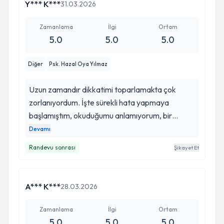
Y*** K***
31.03.2026
Zamanlama
İlgi
Ortam
5.0
5.0
5.0
Diğer
Psk. Hazal Oya Yılmaz
Uzun zamandır dikkatimi toparlamakta çok
zorlanıyordum. İşte sürekli hata yapmaya
başlamıştım, okuduğumu anlamıyorum, bir
odaya girip neden girdiğimi unutuyordum.
Devamı
Nöroloji doktoruna gittim herhangi bir vitamin
Randevu sonrası
Şikayet Et
eksikliğim veya başka bir problemim çıkmadı.
Sonra daha da arttı ve stresli olmadığım
konusunda direttiğim için psikiyatra da gitmek
A*** K***
28.03.2026
istemedim. Hazal hanıma bir arkadaşımın
tanıdığı gitmiş. Konu konuyu açarken ben de
Zamanlama
İlgi
Ortam
gitmeye karar verdim ve evet stresmiş: ) O
5.0
5.0
5.0