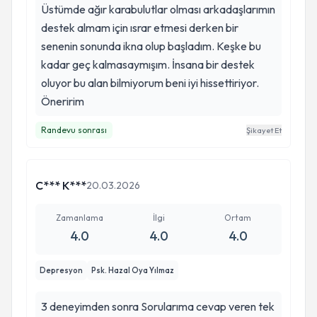
Üstümde ağır karabulutlar olması arkadaşlarımın
destek almam için ısrar etmesi derken bir
senenin sonunda ikna olup başladım. Keşke bu
kadar geç kalmasaymışım. İnsana bir destek
oluyor bu alan bilmiyorum beni iyi hissettiriyor.
Öneririm
Randevu sonrası
Şikayet Et
C*** K***
20.03.2026
Zamanlama
İlgi
Ortam
4.0
4.0
4.0
Depresyon
Psk. Hazal Oya Yılmaz
3 deneyimden sonra Sorularıma cevap veren tek