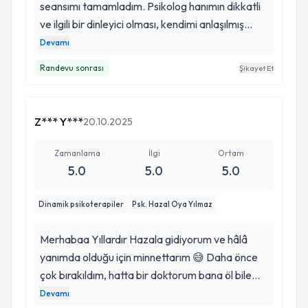
seansımı tamamladım. Psikolog hanımın dikkatli
ve ilgili bir dinleyici olması, kendimi anlaşılmış
hissettirdi. Ofisi de oldukça rahatlatıcı ve güven
Devamı
veren bir ortama sahip. Şimdilik memnunum
Randevu sonrası
Şikayet Et
ileride fikrim değişirse yeniden güncelleme
yaparım.
Z*** Y***
20.10.2025
Zamanlama
İlgi
Ortam
5.0
5.0
5.0
Dinamik psikoterapiler
Psk. Hazal Oya Yılmaz
Merhabaa Yıllardır Hazala gidiyorum ve hâlâ
yanımda olduğu için minnettarım 😅 Daha önce
çok bırakıldım, hatta bir doktorum bana öl bile
demişti! Böyle insanlardan gerçekten nefret
Devamı