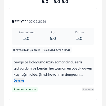
5.0
5.0
5.0
B*** Y***
07.05.2026
Zamanlama
İlgi
Ortam
5.0
5.0
5.0
Bireysel Danışmanlık
Psk. Hazal Oya Yılmaz
Sevgili psikologuma uzun zamandır düzenli
gidiyordum ve kendisi her zaman en büyük güven
kaynağım oldu. Şimdi hayatımın dengesini
kurmuş biri olarak sadece ihtiyaç duyduğumda
Devamı
kapısını çalıyorum. Panik bozukluğumdan eser
Randevu sonrası
Şikayet Et
kalmadı. Herkesin hayatında bir psikoloğu olması
gerektiğine inanıyorum ve kendisini gönül
rahatlığıyla tavsiye ediyorum.