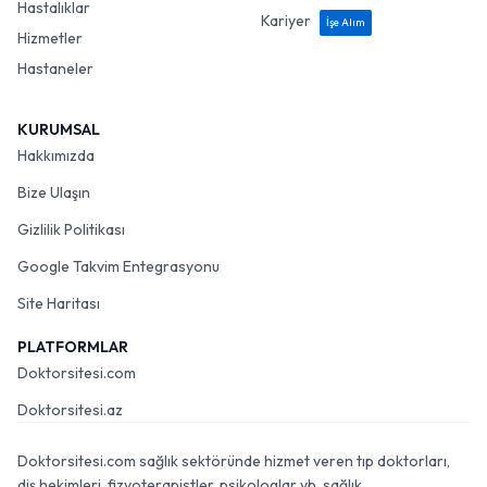
Hastalıklar
Kariyer
İşe Alım
Hizmetler
Hastaneler
KURUMSAL
Hakkımızda
Bize Ulaşın
Gizlilik Politikası
Google Takvim Entegrasyonu
Site Haritası
PLATFORMLAR
Doktorsitesi.com
Doktorsitesi.az
Doktorsitesi.com sağlık sektöründe hizmet veren tıp doktorları,
diş hekimleri, fizyoterapistler, psikologlar vb. sağlık