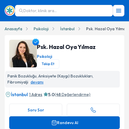
Doktor, klinik ara...
Anasayfa
Psikoloji
İstanbul
Psk. Hazal Oya Yılmaz
Psk. Hazal Oya Yılmaz
Psikoloji
Takip Et
Psk. Hazal Oya Yılmaz Profil Fotoğrafı
Panik Bozukluğu, Anksiyete (Kaygı) Bozuklukları,
Fibromiyalji
devamı
İstanbul
5.0
1 Adres
(
48
Değerlendirme)
Soru Sor
Randevu Al