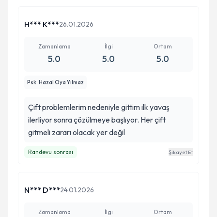
H*** K***
26.01.2026
Zamanlama
İlgi
Ortam
5.0
5.0
5.0
Psk. Hazal Oya Yılmaz
Çift problemlerim nedeniyle gittim ilk yavaş
ilerliyor sonra çözülmeye başlıyor. Her çift
gitmeli zararı olacak yer değil
Randevu sonrası
Şikayet Et
N*** D***
24.01.2026
Zamanlama
İlgi
Ortam