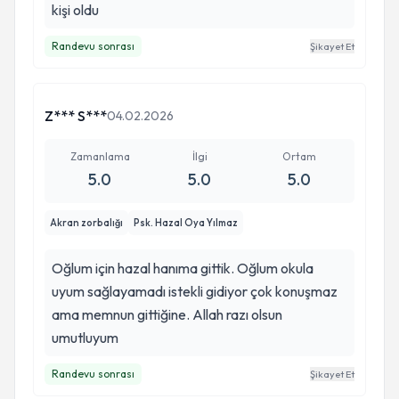
kişi oldu
Randevu sonrası
Şikayet Et
Z*** S***
04.02.2026
Zamanlama
İlgi
Ortam
5.0
5.0
5.0
Akran zorbalığı
Psk. Hazal Oya Yılmaz
Oğlum için hazal hanıma gittik. Oğlum okula
uyum sağlayamadı istekli gidiyor çok konuşmaz
ama memnun gittiğine. Allah razı olsun
umutluyum
Randevu sonrası
Şikayet Et