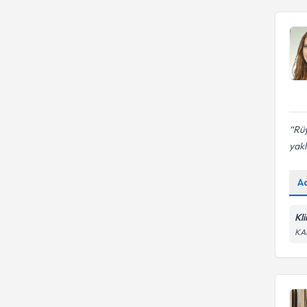
Rüy
yakl
A
Kl
KA