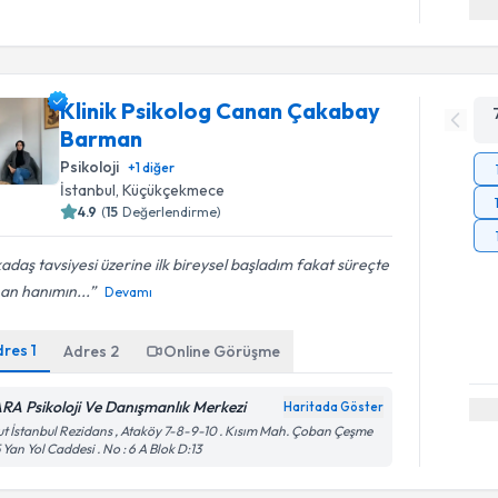
Klinik Psikolog Canan Çakabay
Barman
Psikoloji
+
1
diğer
İstanbul
, Küçükçekmece
4.9
(
15
Değerlendirme)
adaş tavsiyesi üzerine ilk bireysel başladım fakat süreçte
an hanımın...
Devamı
dres
1
Adres
2
Online Görüşme
RA Psikoloji Ve Danışmanlık Merkezi
Haritada Göster
t İstanbul Rezidans , Ataköy 7-8-9-10 . Kısım Mah. Çoban Çeşme
 Yan Yol Caddesi . No : 6 A Blok D:13