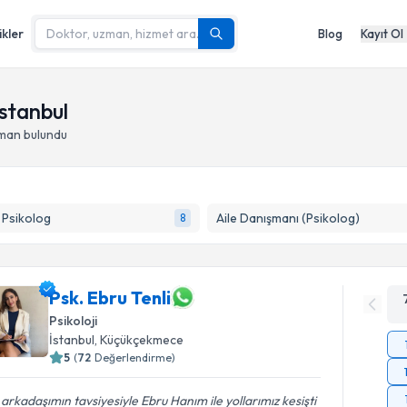
ikler
Blog
Kayıt Ol
stanbul
zman bulundu
k Psikolog
Aile Danışmanı (Psikolog)
8
Psk. Ebru Tenli
Psikoloji
İstanbul
, Küçükçekmece
5
(
72
Değerlendirme)
 arkadaşımın tavsiyesiyle Ebru Hanım ile yollarımız kesişti