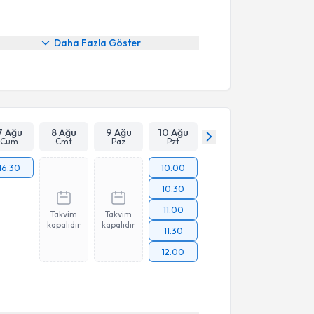
Daha Fazla Göster
7 Ağu
8 Ağu
9 Ağu
10 Ağu
Cum
Cmt
Paz
Pzt
16:30
10:00
10:30
11:00
Takvim
Takvim
kapalıdır
kapalıdır
11:30
12:00