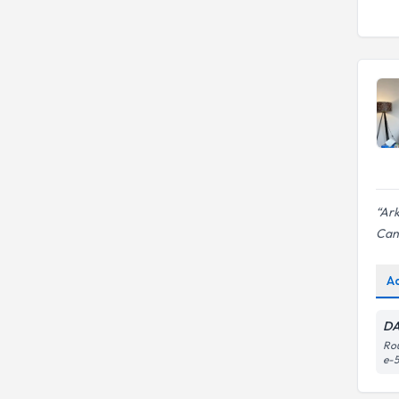
KENT UNIVERSITESI
Psk. Dan.
Panik bozukluk
İstanbul Bilim Üniversitesi
MARMARA ÜNIVERSITESI
Uzm. Dr.
İstanbul Kent Üniversitesi
OKAN ÜNİVERSİTESİ
Uzm. Psk. Dan.
ORTA DOĞU TEKNİK
ÜNİVERSİTESİ
Ark
Can
A
DA
Rou
e-5