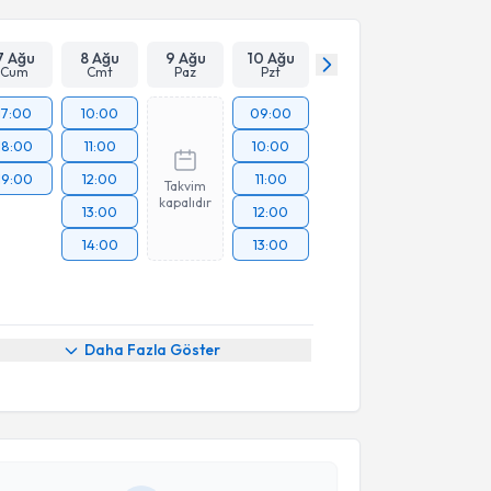
7 Ağu
8 Ağu
9 Ağu
10 Ağu
Cum
Cmt
Paz
Pzt
17:00
10:00
09:00
18:00
11:00
10:00
19:00
12:00
11:00
Takvim
kapalıdır
13:00
12:00
14:00
13:00
akvimi Talebi
Daha Fazla Göster
kolog Şura Yılmaz
için randevu takvimi talebi
Size bu uzmandan randevu almanız için bir takvim
ında e-posta ile bilgilendireceğiz.