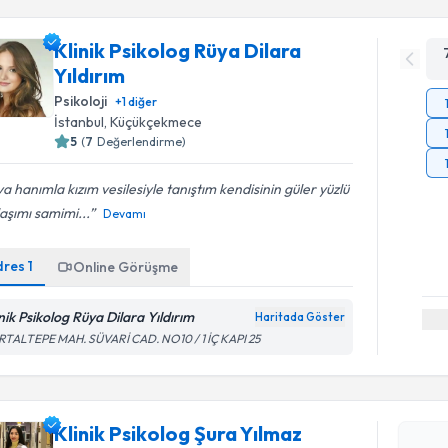
Klinik Psikolog Rüya Dilara
Yıldırım
Psikoloji
+
1
diğer
İstanbul
, Küçükçekmece
5
(
7
Değerlendirme)
a hanımla kızım vesilesiyle tanıştım kendisinin güler yüzlü
aşımı samimi...
Devamı
dres
1
Online Görüşme
inik Psikolog Rüya Dilara Yıldırım
Randevu T
Haritada Göster
RTALTEPE MAH. SÜVARİ CAD. NO10 / 1 İÇ KAPI 25
Klinik Psi
oluşturun. 
hazırlandığ
Klinik Psikolog Şura Yılmaz