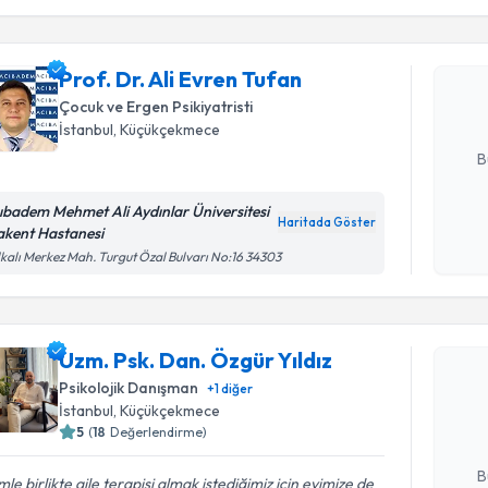
Prof. Dr. 
Size bu uzm
Prof. Dr. Ali Evren Tufan
hazırlandığ
Çocuk ve Ergen Psikiyatristi
İstanbul
, Küçükçekmece
E-posta Ad
B
ıbadem Mehmet Ali Aydınlar Üniversitesi
Haritada Göster
akent Hastanesi
Kişisel
kalı Merkez Mah. Turgut Özal Bulvarı No:16 34303
okudum
işlenm
Randevu T
Uzm. Psk. Dan. Özgür Yıldız
Uzm. Psk. 
oluşturun. 
Psikolojik Danışman
+
1
diğer
hazırlandığ
İstanbul
, Küçükçekmece
5
(
18
Değerlendirme)
E-posta Ad
B
mle birlikte aile terapisi almak istediğimiz için evimize de