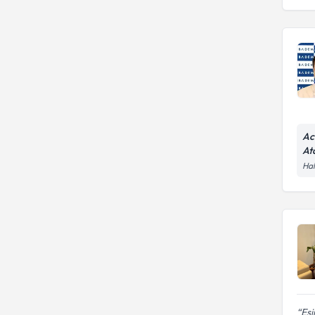
Ac
At
Hal
Eşi