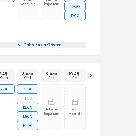
kapalıdır
kapalıdır
10:30
11:00
Daha Fazla Göster
7 Ağu
8 Ağu
9 Ağu
10 Ağu
Cum
Cmt
Paz
Pzt
17:00
10:00
11:00
12:00
Takvim
Takvim
kapalıdır
kapalıdır
13:00
14:00