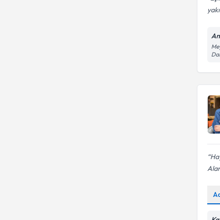
yakı
An
Mey
Dai
Ha
Alan
A
Ka