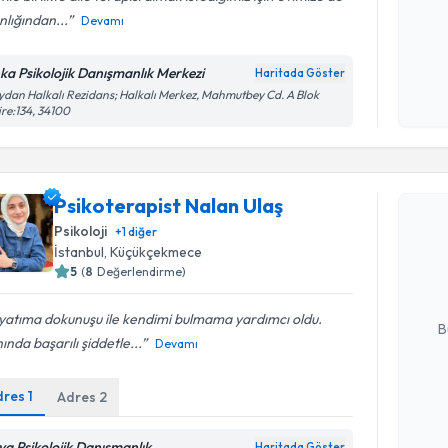
nlığından...
Devamı
Kişisel
ka Psikolojik Danışmanlık Merkezi
Haritada Göster
okudum
dan Halkalı Rezidans; Halkalı Merkez, Mahmutbey Cd. A Blok
işlenm
re:134, 34100
Randevu T
Psikoterapist Nalan Ulaş
Psikoterap
Psikoloji
+
1
diğer
Size bu uzm
İstanbul
, Küçükçekmece
hazırlandığ
5
(
8
Değerlendirme)
E-posta Ad
yatıma dokunuşu ile kendimi bulmama yardımcı oldu.
B
ında başarılı şiddetle...
Devamı
dres
1
Adres
2
Kişisel
okudum
işlenm
ya Psikolojik Danışmanlık
Haritada Göster