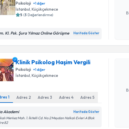
Psikoloji
+
1
diğer
E-posta Ad
İstanbul
, Küçükçekmece
B
5
(
3
Değerlendirme)
m. Kl. Psk. Şura Yılmaz Online Görüşme
Haritada Göster
Kişisel
okudum
Randevu T
işlenm
Klinik Psi
Klinik Psikolog Haşim Vergili
oluşturun. 
Psikoloji
+
1
diğer
hazırlandığ
İstanbul
, Küçükçekmece
E-posta Ad
B
dres
1
Adres
2
Adres
3
Adres
4
Adres
5
Kişisel
ta Akademi
Haritada Göster
okudum
kalı Merkez Mah. 1. İkitelli Cd. No:2 Meydan Halkalı Evleri A Blok
Randevu T
işlenm
re 82