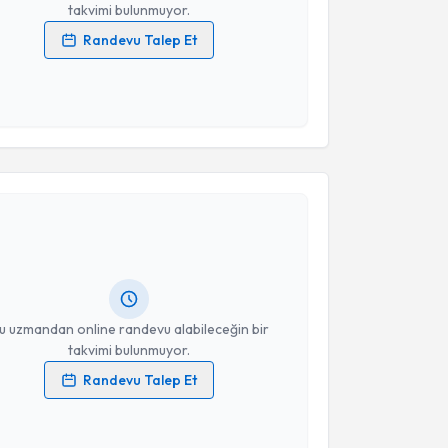
takvimi bulunmuyor.
Randevu Talep Et
 verilerimin işlenmesine ilişkin
Aydınlatma Metni
'ni
 ve kişisel verilerimin belirtilen kapsamda
esini kabul ediyorum.
akvimi Talebi
Takvim Talebini Gönder
ist Nalan Ulaş
için randevu takvimi talebi oluşturun.
andan randevu almanız için bir takvim
ında e-posta ile bilgilendireceğiz.
resiniz
u uzmandan online randevu alabileceğin bir
takvimi bulunmuyor.
Randevu Talep Et
 verilerimin işlenmesine ilişkin
Aydınlatma Metni
'ni
 ve kişisel verilerimin belirtilen kapsamda
esini kabul ediyorum.