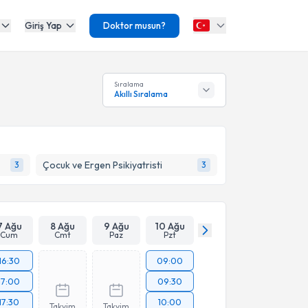
Giriş Yap
Doktor musun?
Sıralama
Akıllı Sıralama
Çocuk ve Ergen Psikiyatristi
3
3
7 Ağu
8 Ağu
9 Ağu
10 Ağu
Cum
Cmt
Paz
Pzt
16:30
09:00
17:00
09:30
17:30
10:00
Takvim
Takvim