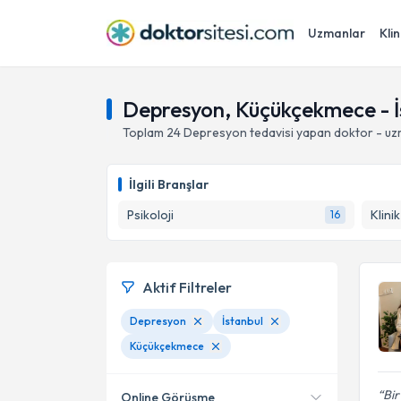
Uzmanlar
Klin
Depresyon, Küçükçekmece - İ
Toplam
24
Depresyon
tedavisi yapan doktor - u
İlgili Branşlar
Psikoloji
Klini
16
Aktif Filtreler
Depresyon
İstanbul
Küçükçekmece
Bir
Online Görüşme