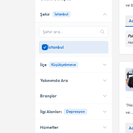
ve b
Şehir
İstanbul
Online danışmanlık sunan
A
uzmanları göster
Sadece
İstanbul
bölgesinde
Psk
uzman ara
Hal
İstanbul
İlçe
Küçükçekmece
Yakınımda Ara
Branşlar
Konumuma yakın uzmanları
Kadıköy
göster
Her
Bakırköy
İlgi Alanları
Depresyon
ve..
Şişli
Hizmetler
A
Psikoloji