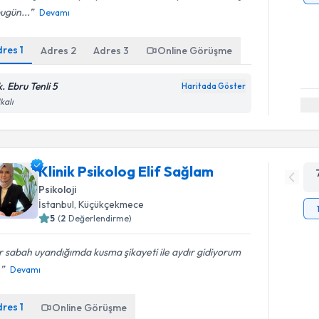
ugün...
Devamı
dres
1
Adres
2
Adres
3
Online Görüşme
. Ebru Tenli 5
Haritada Göster
kalı
Klinik Psikolog Elif Sağlam
Psikoloji
İstanbul
, Küçükçekmece
5
(
2
Değerlendirme)
 sabah uyandığımda kusma şikayeti ile aydır gidiyorum
.
Devamı
dres
1
Online Görüşme