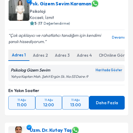
Psk. Gizem Sevim Karaman
Psikoloji
Kocaeli
,
İzmit
5
(
17
Değerlendirme)
Çok açıklayıcı ve rahatlatıcı tanıdığım için kendimi
Devamı
şanslı hissediyorum.
Adres
1
Adres
2
Adres
3
Adres
4
Online Görüşm
Psikolog Gizem Sevim
Haritada Göster
Yahya Kaptan Mah. Şehit Ergün Sk. No:53 Daire :9
En Yakın Saatler
11 Ağu
11 Ağu
11 Ağu
Daha Fazla
11:00
12:00
13:00
Uzm. Dr. Kutay Taş