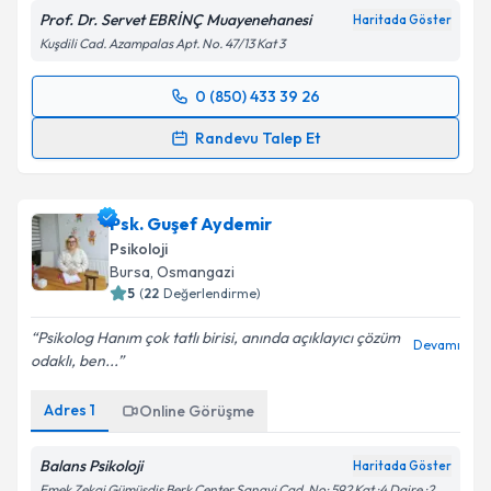
Prof. Dr. Servet EBRİNÇ Muayenehanesi
Haritada Göster
Kuşdili Cad. Azampalas Apt. No. 47/13 Kat 3
0 (850) 433 39 26
Randevu Takvimi Talebi
Randevu Talep Et
Prof. Dr. Servet Ebrinç
için randevu takvimi talebi
oluşturun. Size bu uzmandan randevu almanız için bir
Psk. Guşef Aydemir
takvim hazırlandığında e-posta ile bilgilendireceğiz.
Psikoloji
E-posta Adresiniz
Bursa
,
Osmangazi
5
(
22
Değerlendirme)
Psikolog Hanım çok tatlı birisi, anında açıklayıcı çözüm
Devamı
odaklı, ben...
Kişisel verilerimin işlenmesine ilişkin
Aydınlatma
Metni
'ni okudum ve kişisel verilerimin belirtilen
Adres
1
Online Görüşme
kapsamda işlenmesini kabul ediyorum.
Balans Psikoloji
Haritada Göster
Takvim Talebini Gönder
Emek Zekai Gümüşdiş Berk Center Sanayi Cad. No: 592 Kat :4 Daire :2