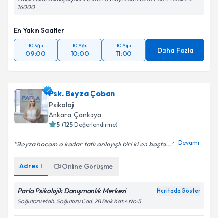
16000
En Yakın Saatler
10 Ağu
10 Ağu
10 Ağu
Daha Fazla
09:00
10:00
11:00
Psk. Beyza Çoban
Psikoloji
Ankara
,
Çankaya
5
(
125
Değerlendirme)
Devamı
Beyza hocam o kadar tatlı anlayışlı biri ki en başta...
Adres
1
Online Görüşme
Parla Psikolojik Danışmanlık Merkezi
Haritada Göster
Söğütözü Mah. Söğütözü Cad. 2B Blok Kat:4 No:5