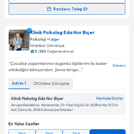
Randevu Takvimi Talebi
Randevu Talep Et
Uzm. Psk. Özlem Demiralp
için randevu takvimi
talebi oluşturun. Size bu uzmandan randevu almanız
Klinik Psikolog Eda Nur Biçer
için bir takvim hazırlandığında e-posta ile
bilgilendireceğiz.
Psikoloji
+
1
diğer
İstanbul
,
Ümraniye
E-posta Adresiniz
5
(
389
Değerlendirme)
Çocukluk yaşantılarımın bugünkü ilişkilerimi bu kadar
Devamı
etkilediğini bilmiyordum. Şema terapi...
Kişisel verilerimin işlenmesine ilişkin
Aydınlatma
Adres
1
Online Görüşme
Metni
'ni okudum ve kişisel verilerimin belirtilen
kapsamda işlenmesini kabul ediyorum.
Klinik Psikolog Eda Nur Biçer
Haritada Göster
Avrupa Residence, Yamanevler, Dr. Fazıl Küçük Cd. A2 Blok No:10 D:6.
Kat, Daire 24, 34764 Ümraniye/İstanbul
Takvim Talebini Gönder
En Yakın Saatler
Yarın
Yarın
Yarın