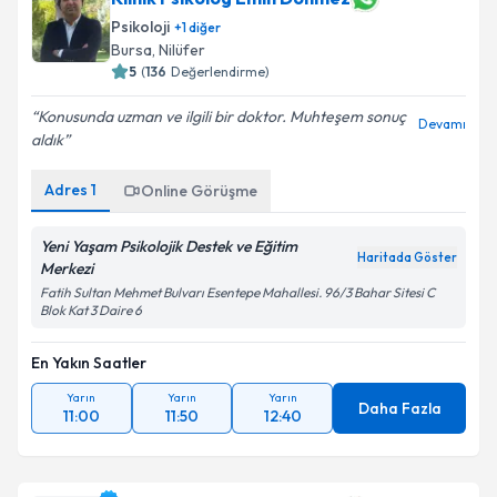
Psikoloji
+
1
diğer
Bursa
,
Nilüfer
5
(
136
Değerlendirme)
Konusunda uzman ve ilgili bir doktor. Muhteşem sonuç
Devamı
aldık
Adres
1
Online Görüşme
Yeni Yaşam Psikolojik Destek ve Eğitim
Haritada Göster
Merkezi
Fatih Sultan Mehmet Bulvarı Esentepe Mahallesi. 96/3 Bahar Sitesi C
Blok Kat 3 Daire 6
En Yakın Saatler
Yarın
Yarın
Yarın
Daha Fazla
11:00
11:50
12:40