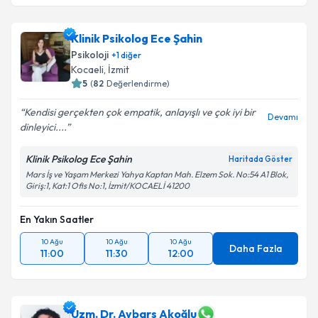
Klinik Psikolog Ece Şahin
Psikoloji
+
1
diğer
Kocaeli
,
İzmit
5
(
82
Değerlendirme)
Kendisi gerçekten çok empatik, anlayışlı ve çok iyi bir
Devamı
dinleyici....
Klinik Psikolog Ece Şahin
Haritada Göster
Mars İş ve Yaşam Merkezi Yahya Kaptan Mah. Elzem Sok. No:54 A1 Blok,
Giriş:1, Kat:1 Ofis No:1, İzmit/KOCAELİ 41200
En Yakın Saatler
10 Ağu
10 Ağu
10 Ağu
Daha Fazla
11:00
11:30
12:00
Uzm. Dr. Aybars Akoğlu