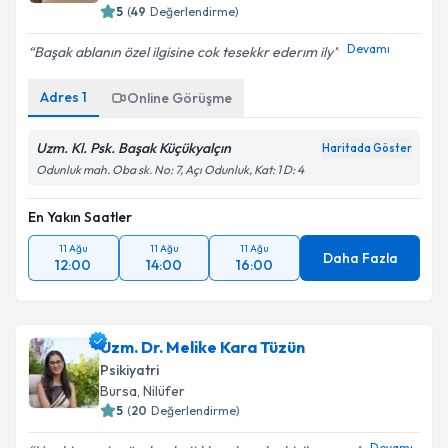
Bursa
,
Nilüfer
5
(
49
Değerlendirme)
Devamı
Başak ablanın özel ilgisine cok tesekkr ederım ily
Adres
1
Online Görüşme
Uzm. Kl. Psk. Başak Küçükyalçın
Haritada Göster
Odunluk mah. Oba sk. No: 7, Açı Odunluk, Kat: 1 D: 4
En Yakın Saatler
11 Ağu
11 Ağu
11 Ağu
Daha Fazla
12:00
14:00
16:00
Uzm. Dr. Melike Kara Tüzün
Psikiyatri
Bursa
,
Nilüfer
5
(
20
Değerlendirme)