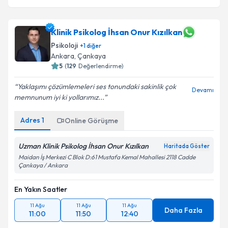
Klinik Psikolog İhsan Onur Kızılkan
Psikoloji
+
1
diğer
Ankara
,
Çankaya
5
(
129
Değerlendirme)
Yaklaşımı çözümlemeleri ses tonundaki sakinlik çok
Devamı
memnunum iyi ki yollarımız...
Adres
1
Online Görüşme
Uzman Klinik Psikolog İhsan Onur Kızılkan
Haritada Göster
Maidan İş Merkezi C Blok D:61 Mustafa Kemal Mahallesi 2118 Cadde
Çankaya / Ankara
En Yakın Saatler
11 Ağu
11 Ağu
11 Ağu
Daha Fazla
11:00
11:50
12:40