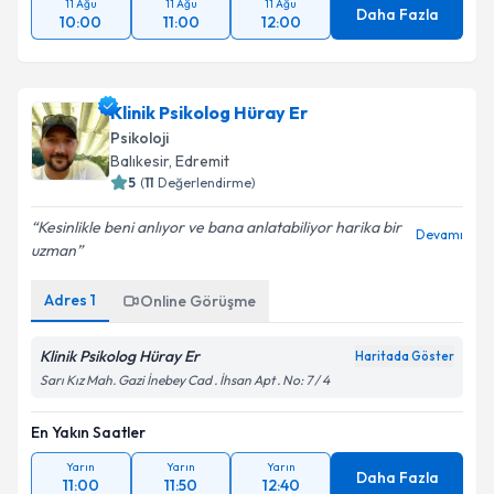
11 Ağu
11 Ağu
11 Ağu
Daha Fazla
10:00
11:00
12:00
Klinik Psikolog Hüray Er
Psikoloji
Balıkesir
,
Edremit
5
(
11
Değerlendirme)
Kesinlikle beni anlıyor ve bana anlatabiliyor harika bir
Devamı
uzman
Adres
1
Online Görüşme
Klinik Psikolog Hüray Er
Haritada Göster
Sarı Kız Mah. Gazi İnebey Cad . İhsan Apt . No: 7 / 4
En Yakın Saatler
Yarın
Yarın
Yarın
Daha Fazla
11:00
11:50
12:40