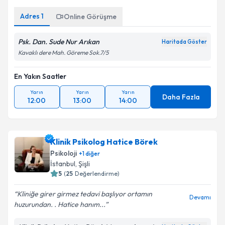
Adres
1
Online Görüşme
Psk. Dan. Sude Nur Arıkan
Haritada Göster
Kavaklı dere Mah. Göreme Sok.7/5
En Yakın Saatler
Yarın
Yarın
Yarın
Daha Fazla
12:00
13:00
14:00
Klinik Psikolog Hatice Börek
Psikoloji
+
1
diğer
İstanbul
,
Şişli
5
(
25
Değerlendirme)
Kliniğe girer girmez tedavi başlıyor ortamın
Devamı
huzurundan. . Hatice hanım...