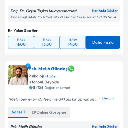
Doç. Dr. Oryal Taşkın Muayenahanesi
Haritada Göster
Mansuroğlu Mah. 1593/1 Sok. No:2 Lider Centrio A Blok Kat:2 Ofis No:14
En Yakın Saatler
11 Ağu
11 Ağu
11 Ağu
Daha Fazla
11:00
13:30
14:30
Psk. Melih Gündeş
Psikoloji
+
1
diğer
İstanbul
,
Beyoğlu
5
(
106
Değerlendirme)
Devamı
Melih bey iyi bir dinleyici ve dikkatli bir uzman sizi...
Adres
1
Online Görüşme
Psk. Melih Gündeş
Haritada Göster