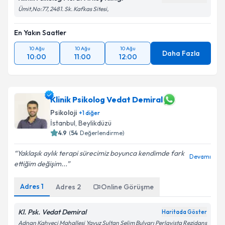
Klinik Psikolog Murat Arkoç Kliniği
Haritada Göster
Ümit,No:77, 2481. Sk. Kafkas Sitesi,
En Yakın Saatler
10 Ağu
10 Ağu
10 Ağu
Daha Fazla
10:00
11:00
12:00
Klinik Psikolog Vedat Demiral
Psikoloji
+
1
diğer
İstanbul
,
Beylikdüzü
4.9
(
54
Değerlendirme)
Yaklaşık aylık terapi sürecimiz boyunca kendimde fark
Devamı
ettiğim değişim...
Adres
1
Adres
2
Online Görüşme
Kl. Psk. Vedat Demiral
Haritada Göster