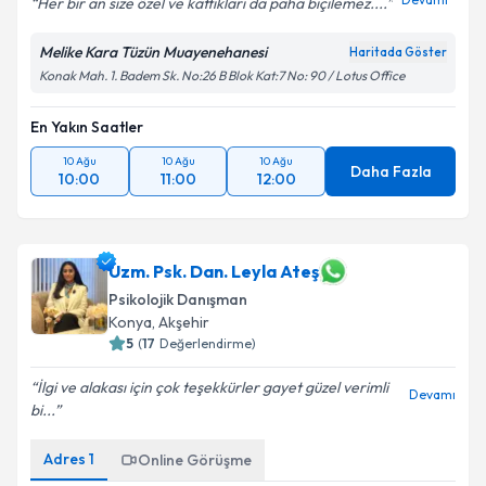
Devamı
Her bir an size özel ve kattıkları da paha biçilemez....
Melike Kara Tüzün Muayenehanesi
Haritada Göster
Konak Mah. 1. Badem Sk. No:26 B Blok Kat:7 No: 90 / Lotus Office
En Yakın Saatler
10 Ağu
10 Ağu
10 Ağu
Daha Fazla
10:00
11:00
12:00
Uzm. Psk. Dan. Leyla Ateş
Psikolojik Danışman
Konya
,
Akşehir
5
(
17
Değerlendirme)
İlgi ve alakası için çok teşekkürler gayet güzel verimli
Devamı
bi...
Adres
1
Online Görüşme