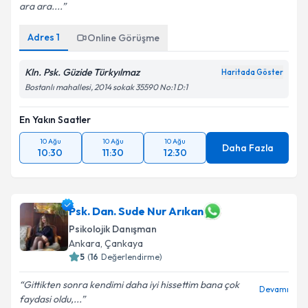
ara ara....
Adres
1
Online Görüşme
Kln. Psk. Güzide Türkyılmaz
Haritada Göster
Bostanlı mahallesi, 2014 sokak 35590 No:1 D:1
En Yakın Saatler
10 Ağu
10 Ağu
10 Ağu
Daha Fazla
10:30
11:30
12:30
Psk. Dan. Sude Nur Arıkan
Psikolojik Danışman
Ankara
,
Çankaya
5
(
16
Değerlendirme)
Gittikten sonra kendimi daha iyi hissettim bana çok
Devamı
faydasi oldu,...