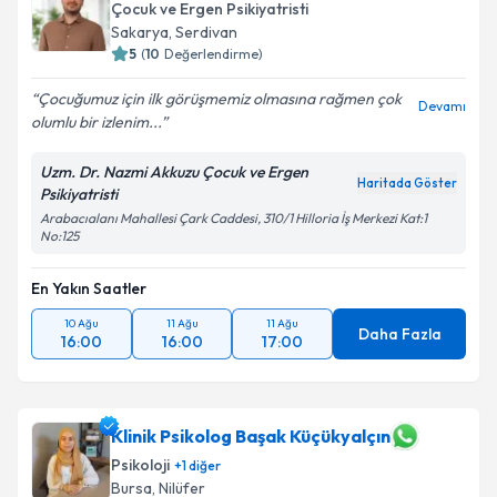
Çocuk ve Ergen Psikiyatristi
Sakarya
,
Serdivan
5
(
10
Değerlendirme)
Çocuğumuz için ilk görüşmemiz olmasına rağmen çok
Devamı
olumlu bir izlenim...
Uzm. Dr. Nazmi Akkuzu Çocuk ve Ergen
Haritada Göster
Psikiyatristi
Arabacıalanı Mahallesi Çark Caddesi, 310/1 Hilloria İş Merkezi Kat:1
No:125
En Yakın Saatler
10 Ağu
11 Ağu
11 Ağu
Daha Fazla
16:00
16:00
17:00
Klinik Psikolog Başak Küçükyalçın
Psikoloji
+
1
diğer