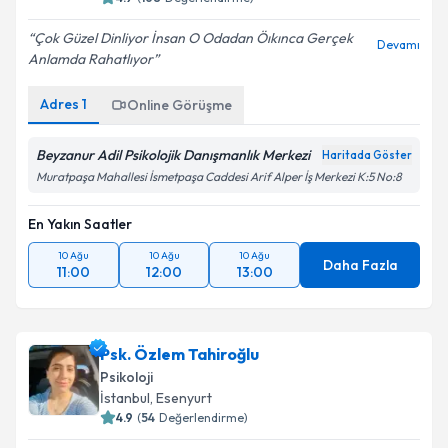
Çok Güzel Dinliyor İnsan O Odadan Öıkınca Gerçek
Devamı
Anlamda Rahatlıyor
Adres
1
Online Görüşme
Beyzanur Adil Psikolojik Danışmanlık Merkezi
Haritada Göster
Muratpaşa Mahallesi İsmetpaşa Caddesi Arif Alper İş Merkezi K:5 No:8
En Yakın Saatler
10 Ağu
10 Ağu
10 Ağu
Daha Fazla
11:00
12:00
13:00
Psk. Özlem Tahiroğlu
Psikoloji
İstanbul
,
Esenyurt
4.9
(
54
Değerlendirme)