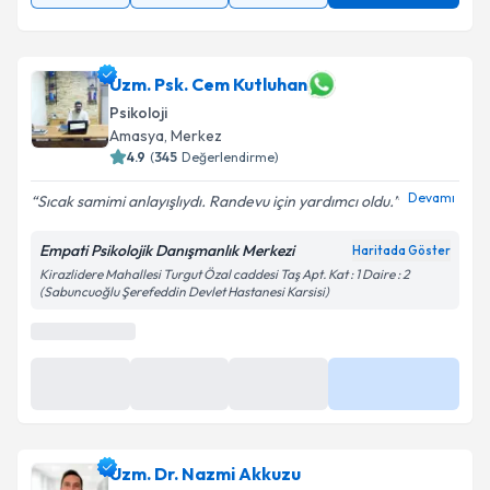
Uzm. Psk. Cem Kutluhan
Psikoloji
Amasya
,
Merkez
4.9
(
345
Değerlendirme)
Devamı
Sıcak samimi anlayışlıydı. Randevu için yardımcı oldu.
Empati Psikolojik Danışmanlık Merkezi
Haritada Göster
Kirazlidere Mahallesi Turgut Özal caddesi Taş Apt. Kat : 1 Daire : 2
(Sabuncuoğlu Şerefeddin Devlet Hastanesi Karsisi)
En Yakın Saatler
18 Ağu
1 Eyl
8 Eyl
Daha Fazla
17:00
17:00
17:00
Uzm. Dr. Nazmi Akkuzu