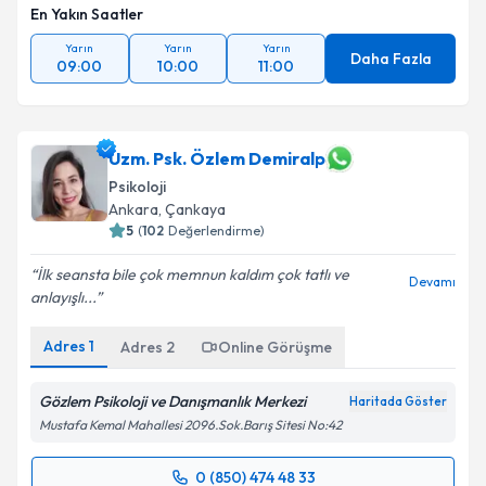
En Yakın Saatler
Yarın
Yarın
Yarın
Daha Fazla
09:00
10:00
11:00
Uzm. Psk. Özlem Demiralp
Psikoloji
Ankara
,
Çankaya
5
(
102
Değerlendirme)
İlk seansta bile çok memnun kaldım çok tatlı ve
Devamı
anlayışlı...
Adres
1
Adres
2
Online Görüşme
Gözlem Psikoloji ve Danışmanlık Merkezi
Haritada Göster
Mustafa Kemal Mahallesi 2096.Sok.Barış Sitesi No:42
0 (850) 474 48 33