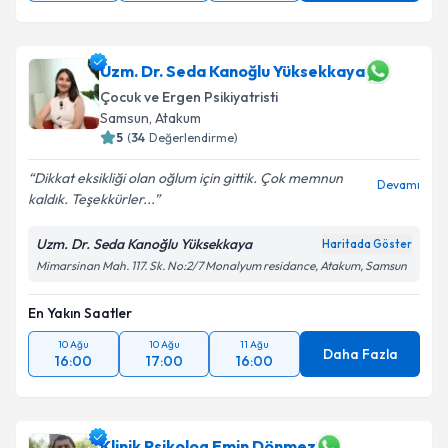
Uzm. Dr. Seda Kanoğlu Yüksekkaya
Çocuk ve Ergen Psikiyatristi
Samsun
,
Atakum
5
(
34
Değerlendirme)
Dikkat eksikliği olan oğlum için gittik. Çok memnun
Devamı
kaldık. Teşekkürler...
Uzm. Dr. Seda Kanoğlu Yüksekkaya
Haritada Göster
Mimarsinan Mah. 117. Sk. No:2/7 Monalyum residance, Atakum, Samsun
En Yakın Saatler
10 Ağu
10 Ağu
11 Ağu
Daha Fazla
16:00
17:00
16:00
Klinik Psikolog Emin Dönmez