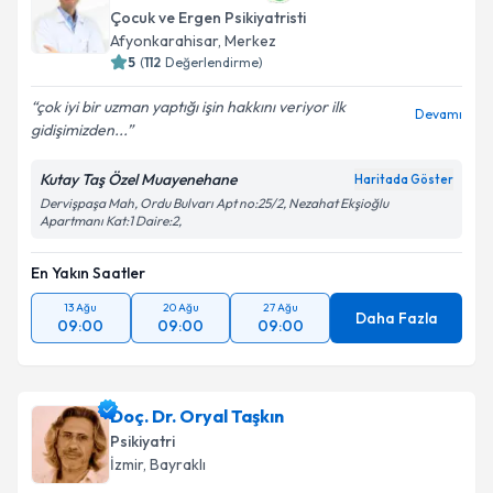
Çocuk ve Ergen Psikiyatristi
Afyonkarahisar
,
Merkez
5
(
112
Değerlendirme)
çok iyi bir uzman yaptığı işin hakkını veriyor ilk
Devamı
gidişimizden...
Kutay Taş Özel Muayenehane
Haritada Göster
Dervişpaşa Mah, Ordu Bulvarı Apt no:25/2, Nezahat Ekşioğlu
Apartmanı Kat:1 Daire:2,
En Yakın Saatler
13 Ağu
20 Ağu
27 Ağu
Daha Fazla
09:00
09:00
09:00
Doç. Dr. Oryal Taşkın
Psikiyatri
İzmir
,
Bayraklı