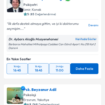
Psikiyatri
İzmir
,
Konak
5
(
85
Değerlendirme)
İlk defa destek almaya gittim, ve iyi ki doktorumu
Devamı
seçmişim....
Dr. Aybars Akoğlu Muayenehanesi
Haritada Göster
Barbaros Mahallesi Mithatpaşa Caddesi Can Gönül Apart. No:218 Kat 2
Daire 4
En Yakın Saatler
18 Ağu
18 Ağu
24 Ağu
Daha Fazla
16:45
18:45
11:00
Psk. Beyzanur Adil
Psikoloji
Erzurum
,
Yakutiye
4.9
(
168
Değerlendirme)