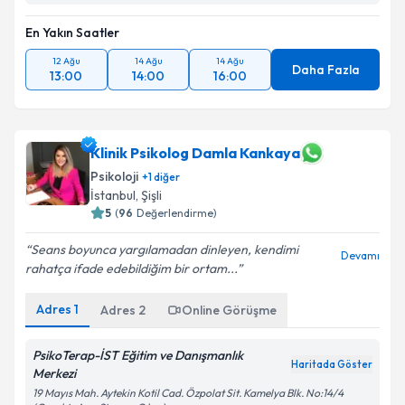
En Yakın Saatler
12 Ağu
14 Ağu
14 Ağu
Daha Fazla
13:00
14:00
16:00
Klinik Psikolog Damla Kankaya
Psikoloji
+
1
diğer
İstanbul
,
Şişli
5
(
96
Değerlendirme)
Seans boyunca yargılamadan dinleyen, kendimi
Devamı
rahatça ifade edebildiğim bir ortam...
Adres
1
Adres
2
Online Görüşme
PsikoTerap-İST Eğitim ve Danışmanlık
Haritada Göster
Merkezi
19 Mayıs Mah. Aytekin Kotil Cad. Özpolat Sit. Kamelya Blk. No:14/4