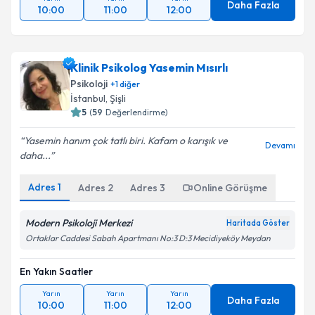
Daha Fazla
10:00
11:00
12:00
Klinik Psikolog Yasemin Mısırlı
Psikoloji
+
1
diğer
İstanbul
,
Şişli
5
(
59
Değerlendirme)
Yasemin hanım çok tatlı biri. Kafam o karışık ve
Devamı
daha...
Adres
1
Adres
2
Adres
3
Online Görüşme
Modern Psikoloji Merkezi
Haritada Göster
Ortaklar Caddesi Sabah Apartmanı No:3 D:3 Mecidiyeköy Meydan
En Yakın Saatler
Yarın
Yarın
Yarın
Daha Fazla
10:00
11:00
12:00