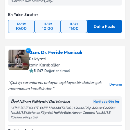
(Cevahir Avm Sinema Çıkışı)
En Yakın Saatler
10 Ağu
11 Ağu
11 Ağu
Daha Fazla
10:00
10:00
11:00
Uzm. Dr. Feride Manisalı
Psikiyatri
İzmir
,
Karabağlar
5
(
147
Değerlendirme)
Çok iyi sorunlarımı anlayan açıklayıcı bir doktor çok
Devamı
memnunum kendisinden
Özel Nöron Psikiyatri Dal Merkezi
Haritada Göster
( KİMLİKSİZ KAYIT YAPILMAMAKTADIR.) Halide Edip Adıvar Caddesi
No:86/1 B Köstence Köprüsü Halide Edip Adıvar Caddesi No:86/1 B
Köstence Köprüsü