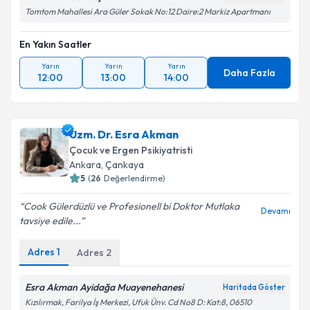
Tomtom Mahallesi Ara Güler Sokak No:12 Daire:2 Markiz Apartmanı
En Yakın Saatler
Yarın
Yarın
Yarın
Daha Fazla
12:00
13:00
14:00
Uzm. Dr. Esra Akman
Çocuk ve Ergen Psikiyatristi
Ankara
,
Çankaya
5
(
26
Değerlendirme)
Cook Gülerdüzlü ve Profesionell bi Doktor Mutlaka
Devamı
tavsiye edile...
Adres
1
Adres
2
Esra Akman Ayidağa Muayenehanesi
Haritada Göster
Kızılırmak, Farilya İş Merkezi, Ufuk Ünv. Cd No8 D: Kat:8, 06510