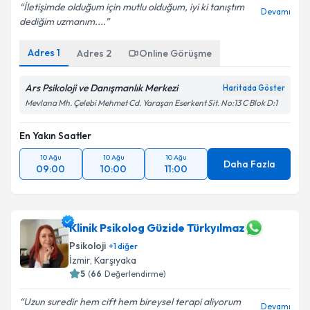
İletişimde olduğum için mutlu olduğum, iyi ki tanıştım
Devamı
dediğim uzmanım....
Adres
1
Adres
2
Online Görüşme
Ars Psikoloji ve Danışmanlık Merkezi
Haritada Göster
Mevlana Mh. Çelebi Mehmet Cd. Yaraşan Eserkent Sit. No:13 C Blok D:1
En Yakın Saatler
10 Ağu
10 Ağu
10 Ağu
Daha Fazla
09:00
10:00
11:00
Klinik Psikolog Güzide Türkyılmaz
Psikoloji
+
1
diğer
İzmir
,
Karşıyaka
5
(
66
Değerlendirme)
Uzun suredir hem cift hem bireysel terapi aliyorum
Devamı