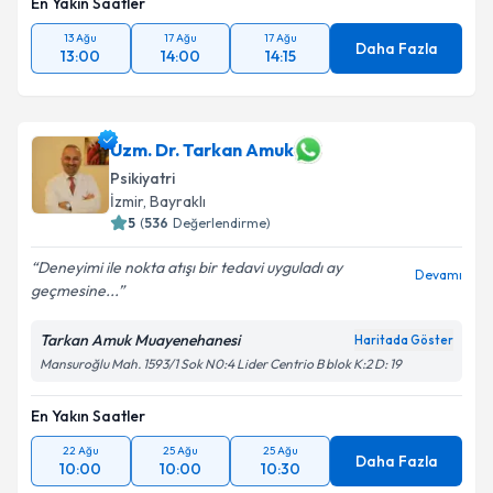
En Yakın Saatler
13 Ağu
17 Ağu
17 Ağu
Daha Fazla
13:00
14:00
14:15
Uzm. Dr. Tarkan Amuk
Psikiyatri
İzmir
,
Bayraklı
5
(
536
Değerlendirme)
Deneyimi ile nokta atışı bir tedavi uyguladı ay
Devamı
geçmesine...
Tarkan Amuk Muayenehanesi
Haritada Göster
Mansuroğlu Mah. 1593/1 Sok N0:4 Lider Centrio B blok K:2 D: 19
En Yakın Saatler
22 Ağu
25 Ağu
25 Ağu
Daha Fazla
10:00
10:00
10:30