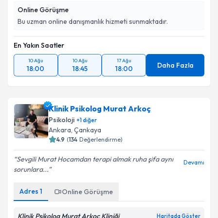
Online Görüşme
Bu uzman online danışmanlık hizmeti sunmaktadır.
En Yakın Saatler
10 Ağu
10 Ağu
17 Ağu
Daha Fazla
18:00
18:45
18:00
Klinik Psikolog Murat Arkoç
Psikoloji
+
1
diğer
Ankara
,
Çankaya
4.9
(
134
Değerlendirme)
Sevgili Murat Hocamdan terapi almak ruha şifa aynı
Devamı
sorunlara...
Adres
1
Online Görüşme