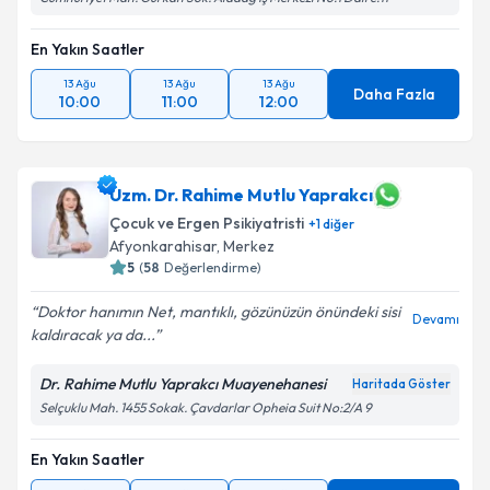
En Yakın Saatler
13 Ağu
13 Ağu
13 Ağu
Daha Fazla
10:00
11:00
12:00
Uzm. Dr. Rahime Mutlu Yaprakcı
Çocuk ve Ergen Psikiyatristi
+
1
diğer
Afyonkarahisar
,
Merkez
5
(
58
Değerlendirme)
Doktor hanımın Net, mantıklı, gözünüzün önündeki sisi
Devamı
kaldıracak ya da...
Dr. Rahime Mutlu Yaprakcı Muayenehanesi
Haritada Göster
Selçuklu Mah. 1455 Sokak. Çavdarlar Opheia Suit No:2/A 9
En Yakın Saatler