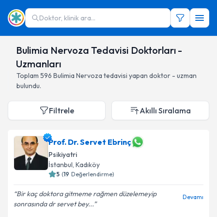
Doktor, klinik ara...
Bulimia Nervoza Tedavisi Doktorları -
Uzmanları
Toplam
596
Bulimia Nervoza
tedavisi yapan doktor - uzman
bulundu.
Filtrele
Akıllı Sıralama
Prof. Dr. Servet Ebrinç
Psikiyatri
İstanbul
,
Kadıköy
5
(
19
Değerlendirme)
Bir kaç doktora gitmeme rağmen düzelemeyip
Devamı
sonrasında dr servet bey...