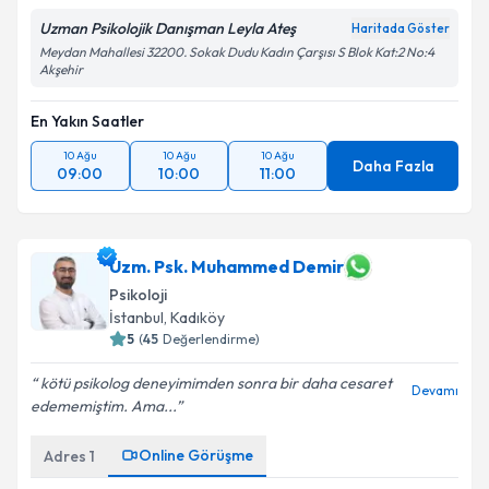
Uzman Psikolojik Danışman Leyla Ateş
Haritada Göster
Meydan Mahallesi 32200. Sokak Dudu Kadın Çarşısı S Blok Kat:2 No:4
Akşehir
En Yakın Saatler
10 Ağu
10 Ağu
10 Ağu
Daha Fazla
09:00
10:00
11:00
Uzm. Psk. Muhammed Demir
Psikoloji
İstanbul
,
Kadıköy
5
(
45
Değerlendirme)
kötü psikolog deneyimimden sonra bir daha cesaret
Devamı
edememiştim. Ama...
Online Görüşme
Adres
1