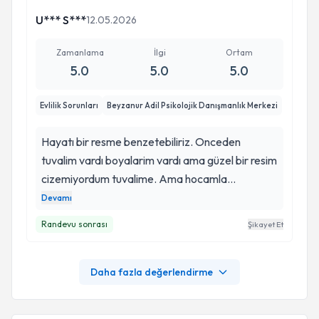
U*** S***
12.05.2026
Zamanlama
İlgi
Ortam
5.0
5.0
5.0
Evlilik Sorunları
Beyzanur Adil Psikolojik Danışmanlık Merkezi
Hayatı bir resme benzetebiliriz. Onceden
tuvalim vardı boyalarim vardı ama güzel bir resim
cizemiyordum tuvalime. Ama hocamla
tanıştıktan sonra bu durum değişti. Hocamın
Devamı
uzman yaklasımı beni anlaması akademik
Randevu sonrası
Şikayet Et
dokunuşları özguvenimi tekrar kazanmama
sebep oldu. Artik tuvalime güzel bir resim
cizebiliyorum. Hersey için hocama çok teşekkür
Daha fazla değerlendirme
ederim.