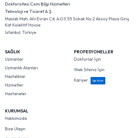
Doktorsitesi Com Bilgi Hizmetleri
Teknoloji ve Ticaret A.Ş.
Maslak Mah. Ahi Evran Cd. A.O.S 55 Sokak No:2 Aksoy Plaza Giriş
Kat Kolektif House
İstanbul, Türkiye
SAĞLIK
PROFESYONELLER
Uzmanlar
Doktorlar İçin
Uzmanlık Alanları
Web Siteniz İçin
Hastalıklar
Kariyer
İşe Alım
Hizmetler
Hastaneler
KURUMSAL
Hakkımızda
Bize Ulaşın