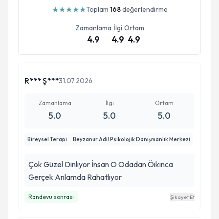
★
★
★
★
★
Toplam
168
değerlendirme
Zamanlama
İlgi
Ortam
4.9
4.9
4.9
R*** Ş***
31.07.2026
Zamanlama
İlgi
Ortam
5.0
5.0
5.0
Bireysel Terapi
Beyzanur Adil Psikolojik Danışmanlık Merkezi
Çok Güzel Dinliyor İnsan O Odadan Öıkınca
Gerçek Anlamda Rahatlıyor
Randevu sonrası
Şikayet Et