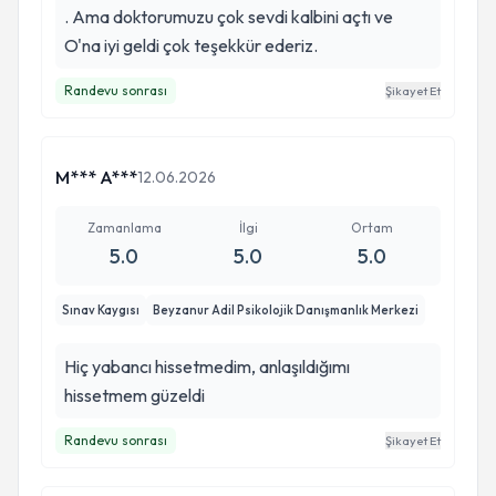
. Ama doktorumuzu çok sevdi kalbini açtı ve
O'na iyi geldi çok teşekkür ederiz.
Randevu sonrası
Şikayet Et
M*** A***
12.06.2026
Zamanlama
İlgi
Ortam
5.0
5.0
5.0
Sınav Kaygısı
Beyzanur Adil Psikolojik Danışmanlık Merkezi
Hiç yabancı hissetmedim, anlaşıldığımı
hissetmem güzeldi
Randevu sonrası
Şikayet Et