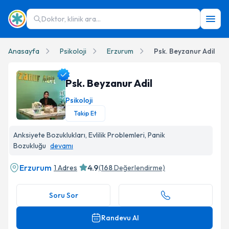
Doktor, klinik ara...
Anasayfa
Psikoloji
Erzurum
Psk. Beyzanur Adil
Psk. Beyzanur Adil
Psikoloji
Takip Et
Psk. Beyzanur Adil Profil Fotoğrafı
Anksiyete Bozuklukları, Evlilik Problemleri, Panik
Bozukluğu
devamı
Erzurum
4.9
1 Adres
(
168
Değerlendirme)
Soru Sor
Randevu Al