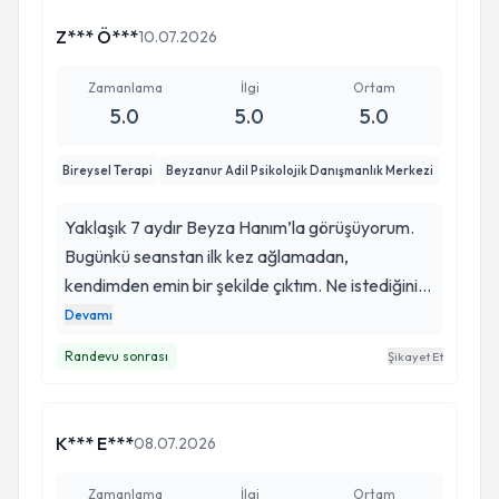
Z*** Ö***
10.07.2026
Zamanlama
İlgi
Ortam
5.0
5.0
5.0
Bireysel Terapi
Beyzanur Adil Psikolojik Danışmanlık Merkezi
Yaklaşık 7 aydır Beyza Hanım’la görüşüyorum.
Bugünkü seanstan ilk kez ağlamadan,
kendimden emin bir şekilde çıktım. Ne istediğini
bilen, hangi konular için mücadele etmesi
Devamı
gerektiğinin farkında olan bir kadın gibi hissettim.
Randevu sonrası
Şikayet Et
İlk seansımıza geldiğimde neredeyse hiç
umudum yoktu. Hayat bana çıkışı olmayan bir yer
gibi görünüyordu. Bugün dönüp baktığımda
K*** E***
08.07.2026
birçok şeyi aşabildiğimi görüyorum. Elbette hâlâ
önümde uzun bir yol var, fakat bu yolu Beyza
Zamanlama
İlgi
Ortam