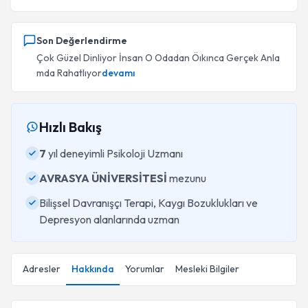
Son Değerlendirme
Çok Güzel Dinliyor İnsan O Odadan Öıkınca Gerçek Anla
mda Rahatlıyor
devamı
Hızlı Bakış
7
yıl deneyimli Psikoloji Uzmanı
AVRASYA ÜNİVERSİTESİ
mezunu
Bilişsel Davranışçı Terapi, Kaygı Bozuklukları ve
Depresyon alanlarında uzman
Adresler
Hakkında
Yorumlar
Mesleki Bilgiler