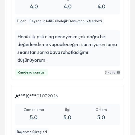
Hanım’la yürümek bana cesaret, güç ve güven
4.0
4.0
4.0
veriyor. İyi ki yollarımız kesişmiş. Bu süreçte bana
kattıkları için kendisine gönülden teşekkür
Diğer
Beyzanur Adil Psikolojik Danışmanlık Merkezi
ederim.
Henüz ilk psikolog deneyimim çok doğru bir
değerlendirme yapabileceğimi sanmıyorum ama
seanstan sonra baya rahatladığımı
düşünüyorum.
Randevu sonrası
Şikayet Et
A*** K***
01.07.2026
Zamanlama
İlgi
Ortam
5.0
5.0
5.0
Boşanma Süreçleri