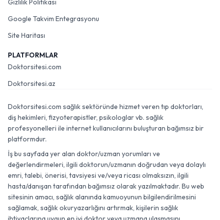
Gizlilik Politikası
Google Takvim Entegrasyonu
Site Haritası
PLATFORMLAR
Doktorsitesi.com
Doktorsitesi.az
Doktorsitesi.com sağlık sektöründe hizmet veren tıp doktorları,
diş hekimleri, fizyoterapistler, psikologlar vb. sağlık
profesyonelleri ile internet kullanıcılarını buluşturan bağımsız bir
platformdur.
İş bu sayfada yer alan doktor/uzman yorumları ve
değerlendirmeleri, ilgili doktorun/uzmanın doğrudan veya dolaylı
emri, talebi, önerisi, tavsiyesi ve/veya ricası olmaksızın, ilgili
hasta/danışan tarafından bağımsız olarak yazılmaktadır. Bu web
sitesinin amacı, sağlık alanında kamuoyunun bilgilendirilmesini
sağlamak, sağlık okuryazarlığını artırmak, kişilerin sağlık
ihtiyaçlarına uygun en iyi doktor veya uzmana ulaşmasını