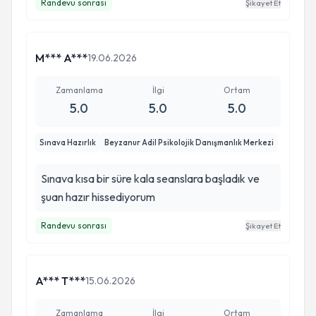
Randevu sonrası
Şikayet Et
M*** A***
19.06.2026
Zamanlama
İlgi
Ortam
5.0
5.0
5.0
Sınava Hazırlık
Beyzanur Adil Psikolojik Danışmanlık Merkezi
Sınava kısa bir süre kala seanslara başladık ve
şuan hazır hissediyorum
Randevu sonrası
Şikayet Et
A*** T***
15.06.2026
Zamanlama
İlgi
Ortam