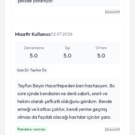
şekilde yönetiyor.
Şikayet Et
Misafir Kullanıcı
02.07.2026
Zamanlama
İlgi
Ortam
5.0
5.0
5.0
Uzm.Dr. Tayfun Öz
Tayfun Beyin Hacettepeden beri hastasıyım. Bu
süre içinde kendisinin ne denli sabırlı, sınırlı ve
hekim olarak şefkatli olduğunu gördüm. Bende
emeği ve katkısı çoktur, kendi yerine geçmiş
olması da faydalı olacağı hastalar için bir şans.
Randevu sonrası
Şikayet Et