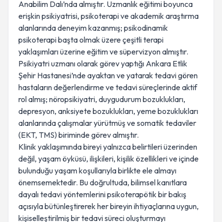
Anabilim Dalı’nda almıştır. Uzmanlık eğitimi boyunca
erişkin psikiyatrisi, psikoterapi ve akademik araştırma
alanlarında deneyim kazanmış; psikodinamik
psikoterapi başta olmak üzere çeşitli terapi
yaklaşımları üzerine eğitim ve süpervizyon almıştır.
Psikiyatri uzmanı olarak görev yaptığı Ankara Etlik
Şehir Hastanesi’nde ayaktan ve yatarak tedavi gören
hastaların değerlendirme ve tedavi süreçlerinde aktif
rol almış; nöropsikiyatri, duygudurum bozuklukları,
depresyon, anksiyete bozuklukları, yeme bozuklukları
alanlarında çalışmalar yürütmüş ve somatik tedaviler
(EKT, TMS) biriminde görev almıştır.
Klinik yaklaşımında bireyi yalnızca belirtileri üzerinden
değil, yaşam öyküsü, ilişkileri, kişilik özellikleri ve içinde
bulunduğu yaşam koşullarıyla birlikte ele almayı
önemsemektedir. Bu doğrultuda, bilimsel kanıtlara
dayalı tedavi yöntemlerini psikoterapötik bir bakış
açısıyla bütünleştirerek her bireyin ihtiyaçlarına uygun,
kişiselleştirilmiş bir tedavi süreci oluşturmayı