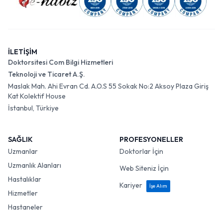
İLETİŞİM
Doktorsitesi Com Bilgi Hizmetleri
Teknoloji ve Ticaret A.Ş.
Maslak Mah. Ahi Evran Cd. A.O.S 55 Sokak No:2 Aksoy Plaza Giriş
Kat Kolektif House
İstanbul, Türkiye
SAĞLIK
PROFESYONELLER
Uzmanlar
Doktorlar İçin
Uzmanlık Alanları
Web Siteniz İçin
Hastalıklar
Kariyer
İşe Alım
Hizmetler
Hastaneler