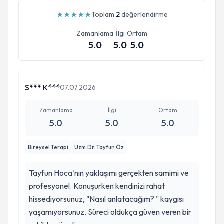
★
★
★
★
★
Toplam
2
değerlendirme
Zamanlama
İlgi
Ortam
5.0
5.0
5.0
S*** K***
07.07.2026
Zamanlama
İlgi
Ortam
5.0
5.0
5.0
Bireysel Terapi
Uzm.Dr. Tayfun Öz
Tayfun Hoca'nın yaklaşımı gerçekten samimi ve
profesyonel. Konuşurken kendinizi rahat
hissediyorsunuz, "Nasıl anlatacağım? " kaygısı
yaşamıyorsunuz. Süreci oldukça güven veren bir