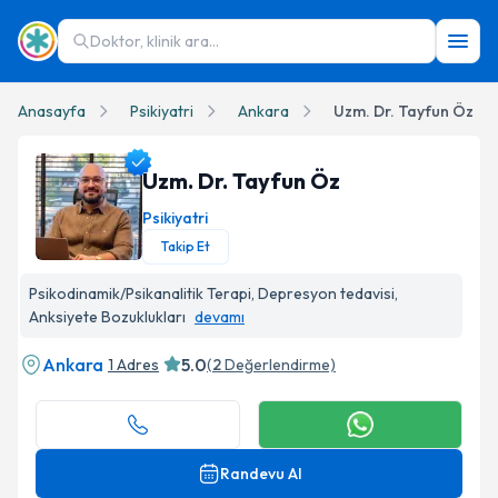
Doktor, klinik ara...
Anasayfa
Psikiyatri
Ankara
Uzm. Dr. Tayfun Öz
Uzm. Dr. Tayfun Öz
Psikiyatri
Takip Et
Uzm. Dr. Tayfun Öz Profil Fotoğrafı
Psikodinamik/Psikanalitik Terapi, Depresyon tedavisi,
Anksiyete Bozuklukları
devamı
Ankara
5.0
1 Adres
(
2
Değerlendirme)
Randevu Al