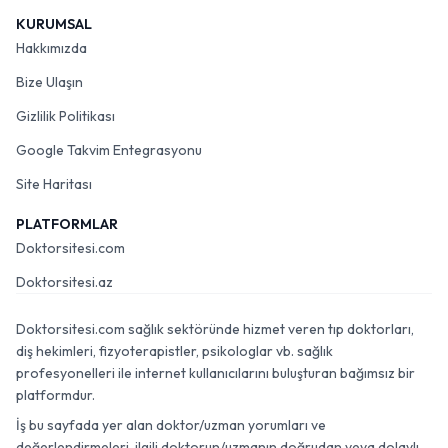
KURUMSAL
Hakkımızda
Bize Ulaşın
Gizlilik Politikası
Google Takvim Entegrasyonu
Site Haritası
PLATFORMLAR
Doktorsitesi.com
Doktorsitesi.az
Doktorsitesi.com sağlık sektöründe hizmet veren tıp doktorları,
diş hekimleri, fizyoterapistler, psikologlar vb. sağlık
profesyonelleri ile internet kullanıcılarını buluşturan bağımsız bir
platformdur.
İş bu sayfada yer alan doktor/uzman yorumları ve
değerlendirmeleri, ilgili doktorun/uzmanın doğrudan veya dolaylı