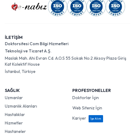
İLETİŞİM
Doktorsitesi Com Bilgi Hizmetleri
Teknoloji ve Ticaret A.Ş.
Maslak Mah. Ahi Evran Cd. A.O.S 55 Sokak No:2 Aksoy Plaza Giriş
Kat Kolektif House
İstanbul, Türkiye
SAĞLIK
PROFESYONELLER
Uzmanlar
Doktorlar İçin
Uzmanlık Alanları
Web Siteniz İçin
Hastalıklar
Kariyer
İşe Alım
Hizmetler
Hastaneler