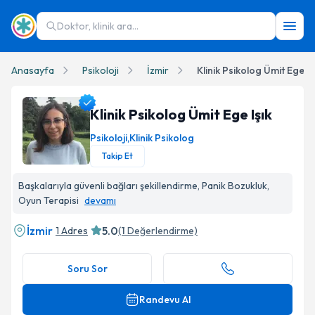
Doktor, klinik ara...
Anasayfa
Psikoloji
İzmir
Klinik Psikolog Ümit Ege Iş
Klinik Psikolog Ümit Ege Işık
Psikoloji
,
Klinik Psikolog
Takip Et
Klinik Psikolog Ümit Ege Işık Profil Fotoğrafı
Başkalarıyla güvenli bağları şekillendirme, Panik Bozukluk,
Oyun Terapisi
devamı
İzmir
5.0
1 Adres
(
1
Değerlendirme)
Soru Sor
Randevu Al