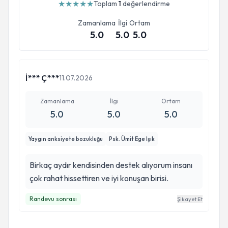
★
★
★
★
★
Toplam
1
değerlendirme
Zamanlama
İlgi
Ortam
5.0
5.0
5.0
İ*** Ç***
11.07.2026
Zamanlama
İlgi
Ortam
5.0
5.0
5.0
Yaygın anksiyete bozukluğu
Psk. Ümit Ege Işık
Birkaç aydır kendisinden destek alıyorum insanı
çok rahat hissettiren ve iyi konuşan birisi.
Randevu sonrası
Şikayet Et