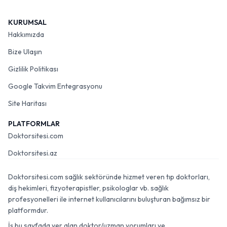
KURUMSAL
Hakkımızda
Bize Ulaşın
Gizlilik Politikası
Google Takvim Entegrasyonu
Site Haritası
PLATFORMLAR
Doktorsitesi.com
Doktorsitesi.az
Doktorsitesi.com sağlık sektöründe hizmet veren tıp doktorları,
diş hekimleri, fizyoterapistler, psikologlar vb. sağlık
profesyonelleri ile internet kullanıcılarını buluşturan bağımsız bir
platformdur.
İş bu sayfada yer alan doktor/uzman yorumları ve