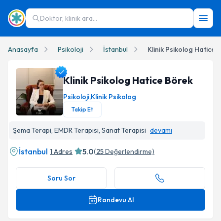
Doktor, klinik ara...
Anasayfa
Psikoloji
İstanbul
Klinik Psikolog Hatice 
Klinik Psikolog Hatice Börek
Psikoloji
,
Klinik Psikolog
Takip Et
Klinik Psikolog Hatice Börek Profil Fotoğrafı
Şema Terapi, EMDR Terapisi, Sanat Terapisi
devamı
İstanbul
5.0
1 Adres
(
25
Değerlendirme)
Soru Sor
Randevu Al