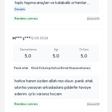
toplu taşıma araçları ve kalabalık ortamlar
benim için bir kabustu. Geldiğim noktayı
Devamı
öncesinde hayal bile edemezdim. Birlikte
Randevu sonrası
Şikayet Et
çıktığımız bu yolculuk için çok teşekkür ederim.
M*** ç***
12.05.2026
Zamanlama
İlgi
Ortam
5.0
5.0
5.0
Panik atak
Klinik Psikolog Hatice Börek Muayenehanesi
hatice hanım sizden allah razı olsun. panik atak
sıkıntısı yasayan arkadaslara şiddetle tavsiye
ederim. iyi ki varsınız hocam
Randevu sonrası
Şikayet Et