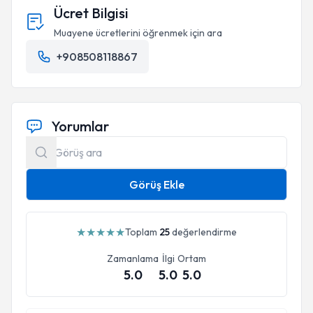
Ücret Bilgisi
Muayene ücretlerini öğrenmek için ara
+908508118867
Yorumlar
Görüş Ekle
★
★
★
★
★
Toplam
25
değerlendirme
Zamanlama
İlgi
Ortam
5.0
5.0
5.0