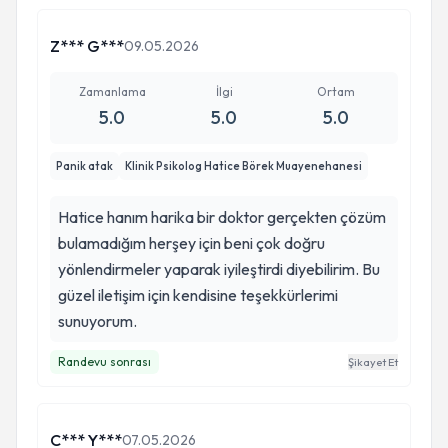
Z*** G***
09.05.2026
Zamanlama
İlgi
Ortam
5.0
5.0
5.0
Panik atak
Klinik Psikolog Hatice Börek Muayenehanesi
Hatice hanım harika bir doktor gerçekten çözüm
bulamadığım herşey için beni çok doğru
yönlendirmeler yaparak iyileştirdi diyebilirim. Bu
güzel iletişim için kendisine teşekkürlerimi
sunuyorum.
Randevu sonrası
Şikayet Et
C*** Y***
07.05.2026