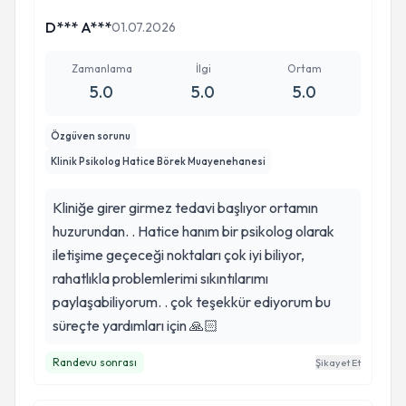
D*** A***
01.07.2026
Zamanlama
İlgi
Ortam
5.0
5.0
5.0
Özgüven sorunu
Klinik Psikolog Hatice Börek Muayenehanesi
Kliniğe girer girmez tedavi başlıyor ortamın
huzurundan. . Hatice hanım bir psikolog olarak
iletişime geçeceği noktaları çok iyi biliyor,
rahatlıkla problemlerimi sıkıntılarımı
paylaşabiliyorum. . çok teşekkür ediyorum bu
süreçte yardımları için 🙏🏻
Randevu sonrası
Şikayet Et