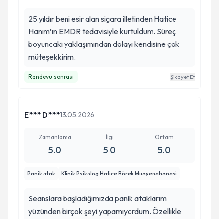
25 yıldır beni esir alan sigara illetinden Hatice
Hanım’ın EMDR tedavisiyle kurtuldum. Süreç
boyuncaki yaklaşımından dolayı kendisine çok
müteşekkirim.
Randevu sonrası
Şikayet Et
E*** D***
13.05.2026
Zamanlama
İlgi
Ortam
5.0
5.0
5.0
Panik atak
Klinik Psikolog Hatice Börek Muayenehanesi
Seanslara başladığımızda panik ataklarım
yüzünden birçok şeyi yapamıyordum. Özellikle