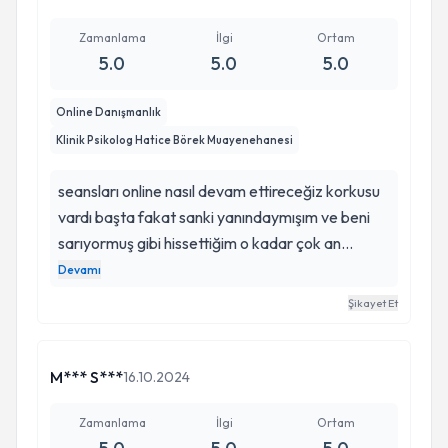
Zamanlama
İlgi
Ortam
5.0
5.0
5.0
Online Danışmanlık
Klinik Psikolog Hatice Börek Muayenehanesi
seansları online nasıl devam ettireceğiz korkusu
vardı başta fakat sanki yanındaymışım ve beni
sarıyormuş gibi hissettiğim o kadar çok an
yaşadım ki, yüz yüze yapacağımız seansları da
Devamı
online olarak devam ettirmeye başladık. içsel
Şikayet Et
karmaşamı aydınlatmakta bana fener olduğu için
kendisine ne kadar teşekkür etsem az kalır,
kendimi güvende hissediyor olmak ve doğru
M*** S***
16.10.2024
terapistle yolculukta olduğumu bilmek bana
huzur veriyor. iyi ki varsınız ve yollarımız kesişmiş.
Zamanlama
İlgi
Ortam