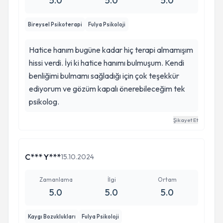
5.0
5.0
5.0
Bireysel Psikoterapi
Fulya Psikoloji
Hatice hanım bugüne kadar hiç terapi almamışım
hissi verdi. İyi ki hatice hanımı bulmuşum. Kendi
benliğimi bulmamı sağladığı için çok teşekkür
ediyorum ve gözüm kapalı önerebileceğim tek
psikolog.
Şikayet Et
C*** Y***
15.10.2024
Zamanlama
İlgi
Ortam
5.0
5.0
5.0
Kaygı Bozuklukları
Fulya Psikoloji