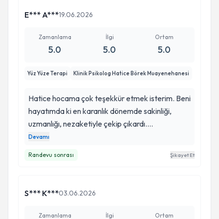
E*** A***
19.06.2026
Zamanlama
İlgi
Ortam
5.0
5.0
5.0
Yüz Yüze Terapi
Klinik Psikolog Hatice Börek Muayenehanesi
Hatice hocama çok teşekkür etmek isterim. Beni
hayatımda ki en karanlık dönemde sakinliği,
uzmanlığı, nezaketiyle çekip çıkardı.
Seanslarımız 5 aydır devam ediyor ve 5 ay da
Devamı
geldiğim noktaya inanamıyorum. Daha önce
Randevu sonrası
Şikayet Et
aldığı terapilerden hem çok farklı hemde çok
daha etkili bir süreç geçiryorum kendisiyle. Çok
teşekkür ediyorum hocama. İyi ki varsınız
S*** K***
03.06.2026
Zamanlama
İlgi
Ortam