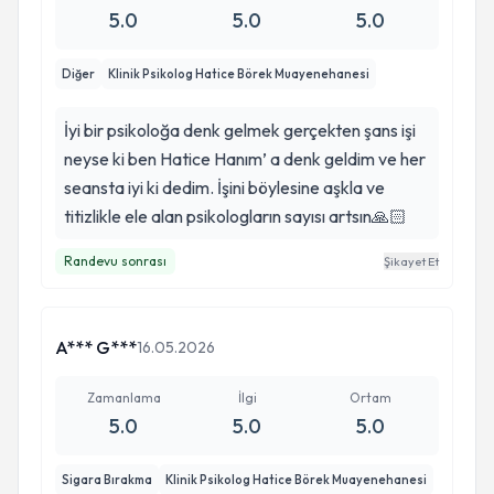
5.0
5.0
5.0
Diğer
Klinik Psikolog Hatice Börek Muayenehanesi
İyi bir psikoloğa denk gelmek gerçekten şans işi
neyse ki ben Hatice Hanım’ a denk geldim ve her
seansta iyi ki dedim. İşini böylesine aşkla ve
titizlikle ele alan psikologların sayısı artsın🙏🏻
Randevu sonrası
Şikayet Et
A*** G***
16.05.2026
Zamanlama
İlgi
Ortam
5.0
5.0
5.0
Sigara Bırakma
Klinik Psikolog Hatice Börek Muayenehanesi