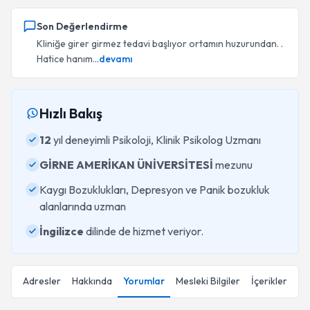
Son Değerlendirme
Kliniğe girer girmez tedavi başlıyor ortamın huzurundan. .
Hatice hanım...
devamı
Hızlı Bakış
12
yıl deneyimli Psikoloji, Klinik Psikolog Uzmanı
GİRNE AMERİKAN ÜNİVERSİTESİ
mezunu
Kaygı Bozuklukları, Depresyon ve Panik bozukluk
alanlarında uzman
İngilizce
dilinde de hizmet veriyor.
Adresler
Hakkında
Yorumlar
Mesleki Bilgiler
İçerikler