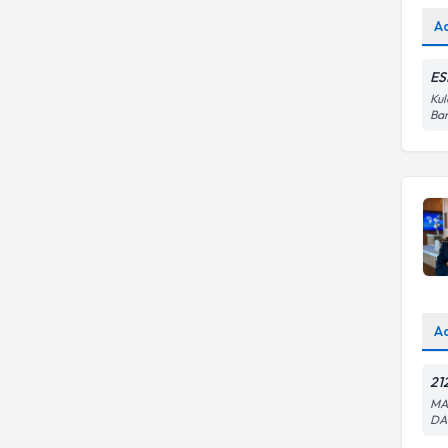
A
ES
Kul
Ban
A
21
MA
DA