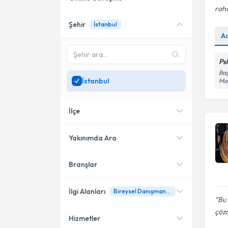
rah
Şehir
İstanbul
Online danışmanlık sunan
A
uzmanları göster
Sadece
İstanbul
bölgesinde
Psk
uzman ara
Bağ
İstanbul
Mah
İlçe
Yakınımda Ara
Branşlar
Konumuma yakın uzmanları
Kadıköy
göster
Bakırköy
İlgi Alanları
Bireysel Danışmanlık
Bu 
Şişli
çöz
Hizmetler
Psikoloji