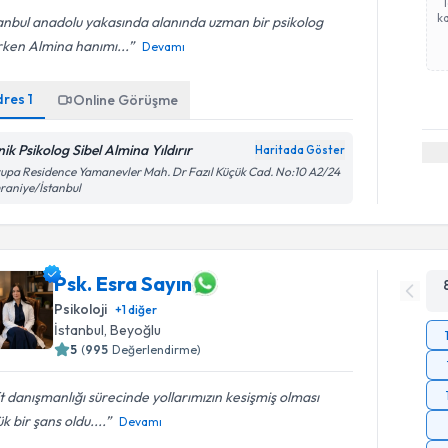
ka
anbul anadolu yakasında alanında uzman bir psikolog
rken Almina hanımı...
Devamı
dres
1
Online Görüşme
nik Psikolog Sibel Almina Yıldırır
Haritada Göster
upa Residence Yamanevler Mah. Dr Fazıl Küçük Cad. No:10 A2/24
aniye/İstanbul
Psk. Esra Sayın
Psikoloji
+
1
diğer
İstanbul
, Beyoğlu
5
(
995
Değerlendirme)
t danışmanlığı sürecinde yollarımızın kesişmiş olması
k bir şans oldu....
Devamı