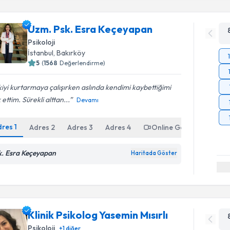
Uzm. Psk. Esra Keçeyapan
Psikoloji
İstanbul
, Bakırköy
5
(
1568
Değerlendirme)
şkiyi kurtarmaya çalışırken aslında kendimi kaybettiğimi
 ettim. Sürekli alttan...
Devamı
dres
1
Adres
2
Adres
3
Adres
4
Online Görüşme
k. Esra Keçeyapan
Haritada Göster
Klinik Psikolog Yasemin Mısırlı
Psikoloji
+
1
diğer