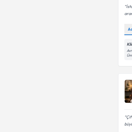
İst
ara
A
Kli
Avr
Ümr
Çif
büyü