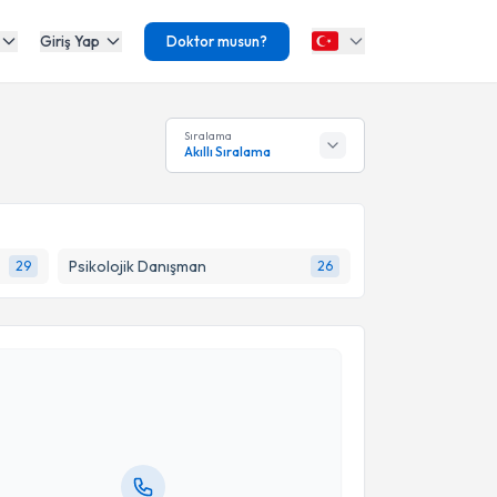
Giriş Yap
Doktor musun?
Sıralama
Akıllı Sıralama
Psikolojik Danışman
29
26
akvimi Talebi
Sevim
için randevu takvimi talebi oluşturun. Size bu
ndevu almanız için bir takvim hazırlandığında e-
lgilendireceğiz.
resiniz