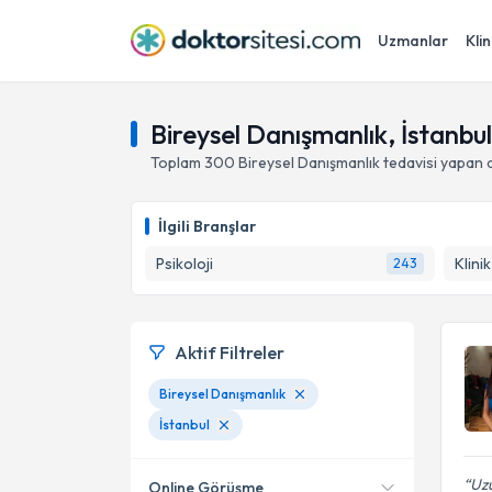
Uzmanlar
Klin
Bireysel Danışmanlık, İstanbul
Toplam
300
Bireysel Danışmanlık
tedavisi yapan 
İlgili Branşlar
Psikoloji
Klini
243
Aktif Filtreler
Bireysel Danışmanlık
İstanbul
Uzu
Online Görüşme