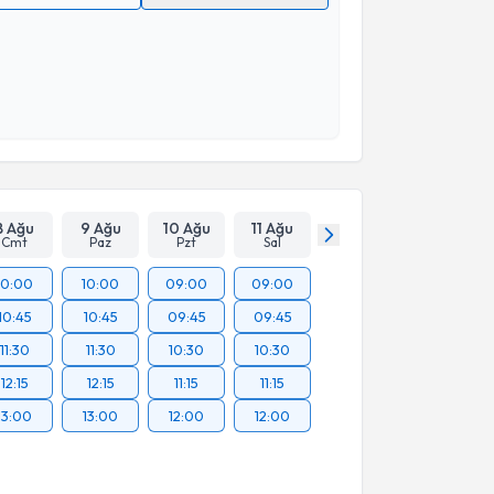
 verilerimin işlenmesine ilişkin
Aydınlatma Metni
'ni
 ve kişisel verilerimin belirtilen kapsamda
esini kabul ediyorum.
Takvim Talebini Gönder
8 Ağu
9 Ağu
10 Ağu
11 Ağu
Cmt
Paz
Pzt
Sal
10:00
10:00
09:00
09:00
10:45
10:45
09:45
09:45
11:30
11:30
10:30
10:30
12:15
12:15
11:15
11:15
13:00
13:00
12:00
12:00