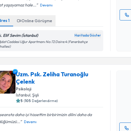
at yaşayamaz hale...
Devamı
dres
1
Online Görüşme
Kişisel
okudum
. Elif Sevim (İstanbul)
işlenm
Haritada Göster
dat Caddesi Uğur Apartmanı No:72 Daire:4 (Fenerbahçe
allesi)
Randevu T
Uzm. Psk. Zeliha Turanoğlu
Çelenk
Uzm. Psk.
Psikoloji
talebi oluş
İstanbul
, Şişli
takvim hazı
5
(
105
Değerlendirme)
E-posta Ad
seansta daha iyi hissettim birbirimizin dilini daha da
düğümüzü...
Devamı