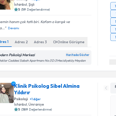
İstanbul
, Şişli
5
(
59
Değerlendirme)
emin hanım çok tatlı biri. Kafam o karışık ve
...
Devamı
dres
1
Adres
2
Adres
3
Online Görüşme
dern Psikoloji Merkezi
Haritada Göster
aklar Caddesi Sabah Apartmanı No:3 D:3 Mecidiyeköy Meydan
Klinik Psikolog Sibel Almina
Yıldırır
Psikoloji
+
1
diğer
İstanbul
, Ümraniye
5
(
389
Değerlendirme)