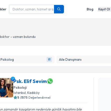
ikler
Blog
Kayıt Ol
doktor - uzman bulundu
k Psikolog
Aile Danışmanı
81
Randevu T
Psk. Elif Sevim
Psk. Elif 
Psikoloji
uzmandan ra
İstanbul
, Kadıköy
posta ile bi
5
(
1575
Değerlendirme)
E-posta Ad
n zamandır kaygılarım nedeniyle günlük hayatımı bile