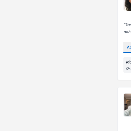
Yas
daha
A
Mo
Ort