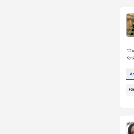
İli
fark
A
Ps