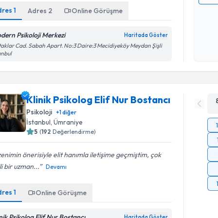
dres
1
Kişisel
Adres
2
Online Görüşme
okudum
işlenm
dern Psikoloji Merkezi
Haritada Göster
aklar Cad. Sabah Apart. No:3 Daire:3 Mecidiyeköy Meydan Şişli
anbul
Klinik Psikolog Elif Nur Bostancı
Psikoloji
+
1
diğer
İstanbul
, Ümraniye
5
(
192
Değerlendirme)
enimin önerisiyle elit hanımla iletişime geçmiştim, çok
ili bir uzman...
Devamı
dres
1
Online Görüşme
inik Psikolog Elif Nur Bostancı
Haritada Göster