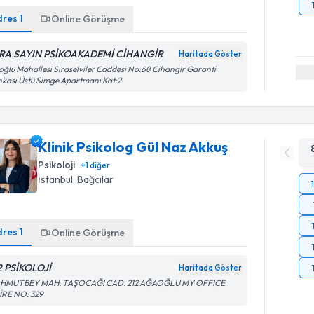
dres
1
Online Görüşme
RA SAYIN PSİKOAKADEMİ CİHANGİR
Haritada Göster
oğlu Mahallesi Sıraselviler Caddesi No:68 Cihangir Garanti
kası Üstü Simge Apartmanı Kat:2
Klinik Psikolog Gül Naz Akkuş
Psikoloji
+
1
diğer
İstanbul
, Bağcılar
dres
1
Online Görüşme
2 PSİKOLOJİ
Haritada Göster
HMUTBEY MAH. TAŞOCAĞI CAD. 212 AĞAOĞLU MY OFFICE
İRE NO: 329