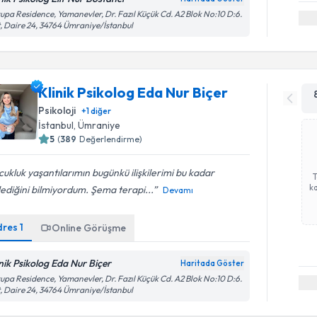
upa Residence, Yamanevler, Dr. Fazıl Küçük Cd. A2 Blok No:10 D:6.
, Daire 24, 34764 Ümraniye/İstanbul
Klinik Psikolog Eda Nur Biçer
Psikoloji
+
1
diğer
İstanbul
, Ümraniye
5
(
389
Değerlendirme)
ukluk yaşantılarımın bugünkü ilişkilerimi bu kadar
ka
lediğini bilmiyordum. Şema terapi...
Devamı
dres
1
Online Görüşme
inik Psikolog Eda Nur Biçer
Haritada Göster
upa Residence, Yamanevler, Dr. Fazıl Küçük Cd. A2 Blok No:10 D:6.
, Daire 24, 34764 Ümraniye/İstanbul