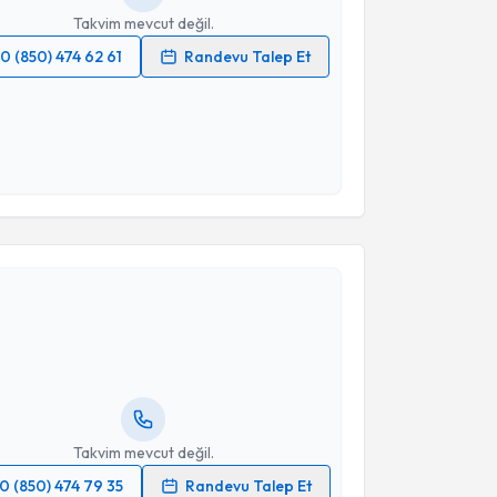
Takvim mevcut değil.
0 (850) 474 62 61
Randevu Talep Et
 verilerimin işlenmesine ilişkin
Aydınlatma Metni
'ni
 ve kişisel verilerimin belirtilen kapsamda
esini kabul ediyorum.
Takvim Talebini Gönder
akvimi Talebi
 Zeliha Turanoğlu Çelenk
için randevu takvimi
turun. Size bu uzmandan randevu almanız için bir
rlandığında e-posta ile bilgilendireceğiz.
resiniz
Takvim mevcut değil.
0 (850) 474 79 35
Randevu Talep Et