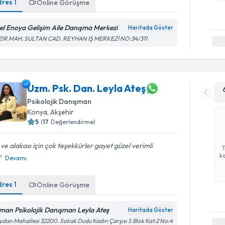
dres
1
Online Görüşme
el Enoya Gelişim Aile Danışma Merkezi
Haritada Göster
ZIR MAH. SULTAN CAD. REYHAN İŞ MERKEZİ NO:34/311
Uzm. Psk. Dan. Leyla Ateş
Psikolojik Danışman
Konya
, Akşehir
5
(
17
Değerlendirme)
i ve alakası için çok teşekkürler gayet güzel verimli
ka
Devamı
dres
1
Online Görüşme
man Psikolojik Danışman Leyla Ateş
Haritada Göster
dan Mahallesi 32200. Sokak Dudu Kadın Çarşısı S Blok Kat:2 No:4