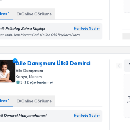
dres
1
Online Görüşme
inik Psikolog Zehra Kaşıkçı
Haritada Göster
an Mah. Yenı Meram Cad. No 166 D10 Baykara Plaza
Aile Danışmanı Ülkü Demirci
Aile Danışmanı
Konya
, Meram
5
(
1
Değerlendirme)
dres
1
Online Görüşme
ka
kü Demirci Muayenehanesi
Haritada Göster