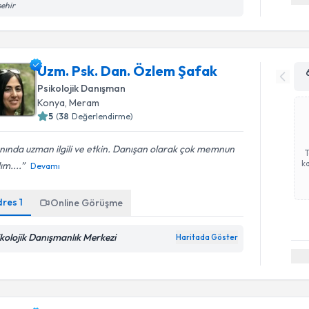
ehir
Uzm. Psk. Dan. Özlem Şafak
Psikolojik Danışman
Konya
, Meram
5
(
38
Değerlendirme)
nında uzman ilgili ve etkin. Danışan olarak çok memnun
ka
ım....
Devamı
dres
1
Online Görüşme
ikolojik Danışmanlık Merkezi
Haritada Göster