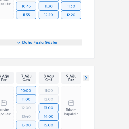
palıdır
10:45
11:30
11:30
11:35
12:20
12:20
Daha Fazla Göster
6 Ağu
7 Ağu
8 Ağu
9 Ağu
Per
Cum
Cmt
Paz
10:00
11:00
11:00
12:00
12:00
13:00
Takvim
Takvim
palıdır
kapalıdır
13:40
14:00
15:00
15:00