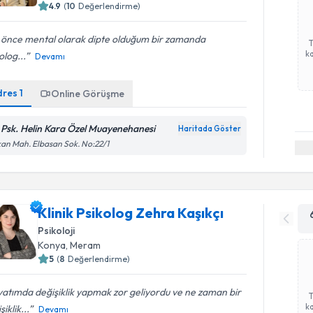
4.9
(
10
Değerlendirme)
 önce mental olarak dipte olduğum bir zamanda
ka
olog...
Devamı
dres
1
Online Görüşme
. Psk. Helin Kara Özel Muayenehanesi
Haritada Göster
an Mah. Elbasan Sok. No:22/1
Klinik Psikolog Zehra Kaşıkçı
Psikoloji
Konya
, Meram
5
(
8
Değerlendirme)
atımda değişiklik yapmak zor geliyordu ve ne zaman bir
ka
şiklik...
Devamı