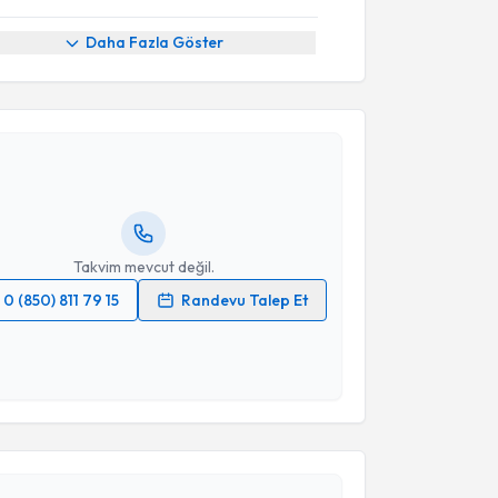
Daha Fazla Göster
akvimi Talebi
şmanı Merve Çiçekler
için randevu takvimi talebi
Size bu uzmandan randevu almanız için bir takvim
ında e-posta ile bilgilendireceğiz.
resiniz
Takvim mevcut değil.
0 (850) 811 79 15
Randevu Talep Et
 verilerimin işlenmesine ilişkin
Aydınlatma Metni
'ni
 ve kişisel verilerimin belirtilen kapsamda
akvimi Talebi
esini kabul ediyorum.
 Cehiz
için randevu takvimi talebi oluşturun. Size bu
Takvim Talebini Gönder
ndevu almanız için bir takvim hazırlandığında e-
lgilendireceğiz.