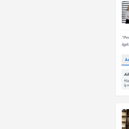
Pın
ilgili
A
Ai
Niş
İş 