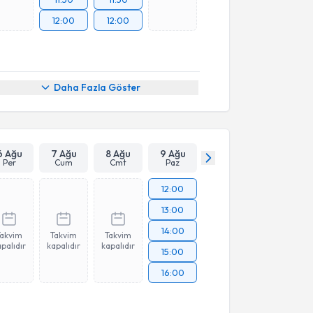
12:00
12:00
Daha Fazla Göster
6 Ağu
7 Ağu
8 Ağu
9 Ağu
Per
Cum
Cmt
Paz
12:00
13:00
14:00
Takvim
Takvim
Takvim
palıdır
kapalıdır
kapalıdır
15:00
16:00