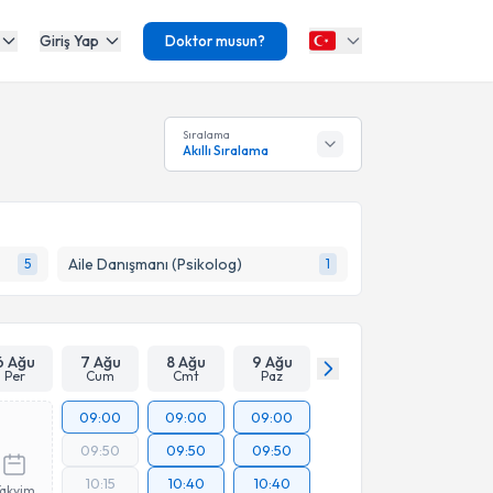
Giriş Yap
Doktor musun?
Sıralama
Akıllı Sıralama
Aile Danışmanı (Psikolog)
5
1
6 Ağu
7 Ağu
8 Ağu
9 Ağu
Per
Cum
Cmt
Paz
09:00
09:00
09:00
09:50
09:50
09:50
10:15
10:40
10:40
Takvim