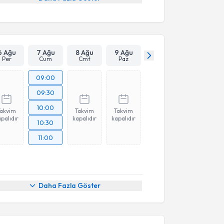
6 Ağu
7 Ağu
8 Ağu
9 Ağu
Per
Cum
Cmt
Paz
09:00
09:30
10:00
Takvim
Takvim
Takvim
palıdır
kapalıdır
kapalıdır
10:30
11:00
Daha Fazla Göster