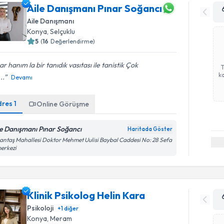
Aile Danışmanı Pınar Soğancı
Aile Danışmanı
Konya
, Selçuklu
5
(
16
Değerlendirme)
ar hanım la bir tanıdık vasıtası ile tanistik Çok
ka
...
Devamı
dres
1
Online Görüşme
le Danışmanı Pınar Soğancı
Haritada Göster
antaş Mahallesi Doktor Mehmet Uulisi Baybal Caddesi No: 28 Sefa
merkezi
Klinik Psikolog Helin Kara
Psikoloji
+
1
diğer
Konya
, Meram