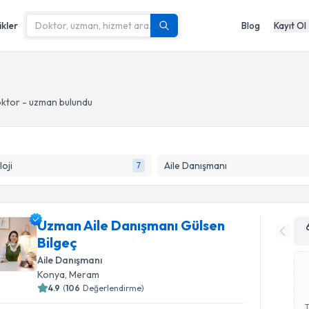
ikler
Blog
Kayıt Ol
oktor - uzman bulundu
loji
Aile Danışmanı
7
Uzman Aile Danışmanı Gülsen
Bilgeç
Aile Danışmanı
Konya
, Meram
4.9
(
106
Değerlendirme)