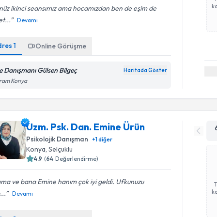
ka
nüz ikinci seansımız ama hocamızdan ben de eşim de
t...
Devamı
dres
1
Online Görüşme
le Danışmanı Gülsen Bilgeç
Haritada Göster
ram Konya
Uzm. Psk. Dan. Emine Ürün
Psikolojik Danışman
+
1
diğer
Konya
, Selçuklu
4.9
(
64
Değerlendirme)
ıma ve bana Emine hanım çok iyi geldi. Ufkunuzu
ka
...
Devamı