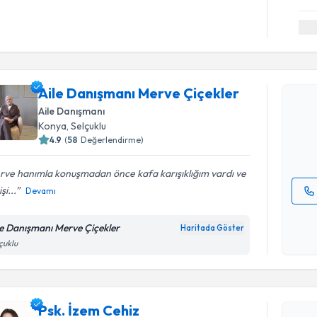
Randevu T
Aile Danı
Aile Danışmanı Merve Çiçekler
oluşturun. 
Aile Danışmanı
hazırlandığ
Konya
, Selçuklu
4.9
(
58
Değerlendirme)
E-posta Ad
rve hanımla konuşmadan önce kafa karışıklığım vardı ve
şi...
Devamı
Kişisel
okudum
le Danışmanı Merve Çiçekler
Haritada Göster
Randevu T
işlenm
çuklu
Psk. İzem
uzmandan ra
Psk. İzem Cehiz
posta ile bi