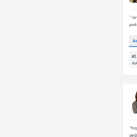
ay
psik
A
Kl
Aşk
hay
deği