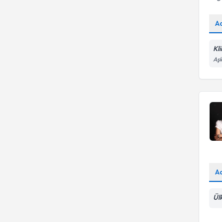
A
Kl
Aşk
A
Ül