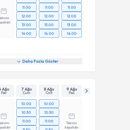
11:00
11:00
11:00
12:00
12:00
12:00
Takvim
palıdır
13:00
13:00
13:00
14:00
14:00
14:00
Daha Fazla Göster
6 Ağu
7 Ağu
8 Ağu
9 Ağu
Per
Cum
Cmt
Paz
10:00
10:00
10:30
10:30
11:00
11:00
Takvim
Takvim
palıdır
kapalıdır
11:30
11:30