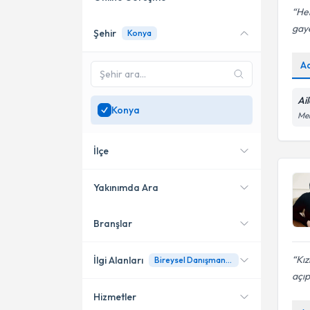
He
gaye
Şehir
Konya
Online danışmanlık sunan
uzmanları göster
A
Sadece
Konya
bölgesinde
uzman ara
Ai
Konya
Me
İlçe
Yakınımda Ara
Branşlar
Konumuma yakın uzmanları
Meram
göster
Selçuklu
Kız
İlgi Alanları
Bireysel Danışmanlık
açıp
Akşehir
Hizmetler
Psikolojik Danışman