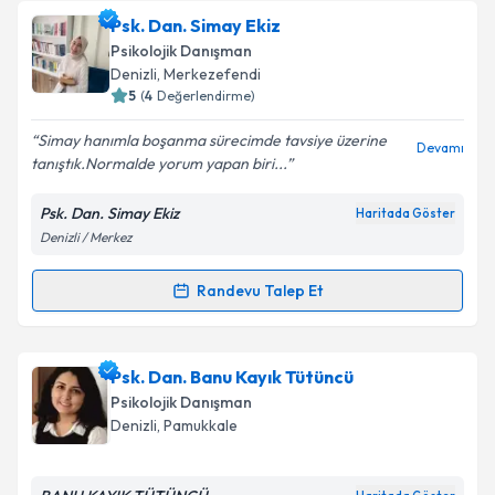
kapsamda işlenmesini kabul ediyorum.
Klinik Psikolog Sevcan Cinik
için randevu takvimi
Psk. Dan. Simay Ekiz
talebi oluşturun. Size bu uzmandan randevu almanız
Psikolojik Danışman
için bir takvim hazırlandığında e-posta ile
Takvim Talebini Gönder
Denizli
, Merkezefendi
bilgilendireceğiz.
5
(
4
Değerlendirme)
E-posta Adresiniz
Simay hanımla boşanma sürecimde tavsiye üzerine
Devamı
tanıştık.Normalde yorum yapan biri...
Psk. Dan. Simay Ekiz
Haritada Göster
Denizli / Merkez
Kişisel verilerimin işlenmesine ilişkin
Aydınlatma
Metni
'ni okudum ve kişisel verilerimin belirtilen
kapsamda işlenmesini kabul ediyorum.
Randevu Talep Et
Randevu Takvimi Talebi
Takvim Talebini Gönder
Psk. Dan. Simay Ekiz
için randevu takvimi talebi
Psk. Dan. Banu Kayık Tütüncü
oluşturun. Size bu uzmandan randevu almanız için bir
Psikolojik Danışman
takvim hazırlandığında e-posta ile bilgilendireceğiz.
Denizli
, Pamukkale
E-posta Adresiniz