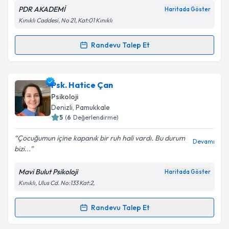
PDR AKADEMİ
Haritada Göster
Kınıklı Caddesi, No 21, Kat:01 Kınıklı
Kişisel verilerimin işlenmesine ilişkin
Aydınlatma
Metni
'ni okudum ve kişisel verilerimin belirtilen
Randevu Talep Et
Randevu Takvimi Talebi
kapsamda işlenmesini kabul ediyorum.
Takvim Talebini Gönder
Psk. İlayda Çınargür
için randevu takvimi talebi
Psk. Hatice Çan
oluşturun. Size bu uzmandan randevu almanız için bir
Psikoloji
takvim hazırlandığında e-posta ile bilgilendireceğiz.
Denizli
, Pamukkale
5
(
6
Değerlendirme)
E-posta Adresiniz
Çocuğumun içine kapanık bir ruh hali vardı. Bu durum
Devamı
bizi...
Mavi Bulut Psikoloji
Haritada Göster
Kişisel verilerimin işlenmesine ilişkin
Aydınlatma
Kınıklı, Ulus Cd. No:133 Kat:2,
Metni
'ni okudum ve kişisel verilerimin belirtilen
kapsamda işlenmesini kabul ediyorum.
Randevu Talep Et
Randevu Takvimi Talebi
Takvim Talebini Gönder