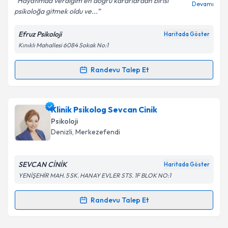
Hayatımda verdiğim en doğru kararlardan birisi
Devamı
psikoloğa gitmek oldu ve...
Efruz Psikoloji
Haritada Göster
Kınıklı Mahallesi 6084 Sokak No:1
Kişisel verilerimin işlenmesine ilişkin
Aydınlatma
Metni
'ni okudum ve kişisel verilerimin belirtilen
kapsamda işlenmesini kabul ediyorum.
Randevu Talep Et
Randevu Takvimi Talebi
Takvim Talebini Gönder
Klinik Psikolog Fatma Nur Köksal Göksu
için
Klinik Psikolog Sevcan Cinik
randevu takvimi talebi oluşturun. Size bu uzmandan
Psikoloji
randevu almanız için bir takvim hazırlandığında e-
Denizli
, Merkezefendi
posta ile bilgilendireceğiz.
E-posta Adresiniz
SEVCAN CİNİK
Haritada Göster
YENİŞEHİR MAH. 5 SK. HANAY EVLER STS. 1F BLOK NO:1
Randevu Talep Et
Randevu Takvimi Talebi
Kişisel verilerimin işlenmesine ilişkin
Aydınlatma
Metni
'ni okudum ve kişisel verilerimin belirtilen