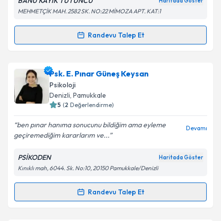
BANU KAYIK TÜTÜNCÜ
Haritada Göster
MEHMETÇİK MAH. 2582 SK. NO:22 MİMOZA APT. KAT:1
Kişisel verilerimin işlenmesine ilişkin
Aydınlatma
Randevu Talep Et
Randevu Takvimi Talebi
Metni
'ni okudum ve kişisel verilerimin belirtilen
kapsamda işlenmesini kabul ediyorum.
Psk. Dan. Banu Kayık Tütüncü
için randevu takvimi
Psk. E. Pınar Güneş Keysan
talebi oluşturun. Size bu uzmandan randevu almanız
Takvim Talebini Gönder
Psikoloji
için bir takvim hazırlandığında e-posta ile
Denizli
, Pamukkale
bilgilendireceğiz.
5
(
2
Değerlendirme)
E-posta Adresiniz
ben pınar hanıma sonucunu bildiğim ama eyleme
Devamı
geçiremediğim kararlarım ve...
PSİKODEN
Haritada Göster
Kınıklı mah, 6044. Sk. No:10, 20150 Pamukkale/Denizli
Kişisel verilerimin işlenmesine ilişkin
Aydınlatma
Metni
'ni okudum ve kişisel verilerimin belirtilen
kapsamda işlenmesini kabul ediyorum.
Randevu Talep Et
Randevu Takvimi Talebi