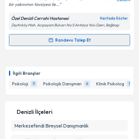
bir yakınımın tavsiyesi ile...
Özel Denizli Cerrahi Hastanesi
Haritada Göster
Zeytinköy Mah. Acıpayam Bulvarı No:5 Antalya Yolu Üzeri, Bağbaşı
Kişisel verilerimin işlenmesine ilişkin
Aydınlatma
Metni
'ni okudum ve kişisel verilerimin belirtilen
kapsamda işlenmesini kabul ediyorum.
Randevu Talep Et
Randevu Takvimi Talebi
Takvim Talebini Gönder
Uzm. Psk. Gülşah Özcan
için randevu takvimi talebi
oluşturun. Size bu uzmandan randevu almanız için bir
İlgili Branşlar
takvim hazırlandığında e-posta ile bilgilendireceğiz.
Psikoloji
Psikolojik Danışman
Klinik Psikolog
11
6
3
E-posta Adresiniz
Denizli İlçeleri
Kişisel verilerimin işlenmesine ilişkin
Aydınlatma
Merkezefendi
Metni
'ni okudum ve kişisel verilerimin belirtilen
Bireysel Danışmanlık
kapsamda işlenmesini kabul ediyorum.