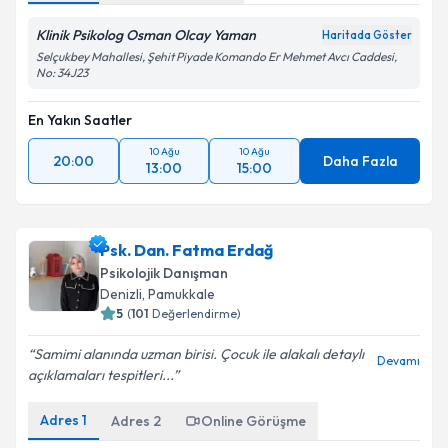
Klinik Psikolog Osman Olcay Yaman
Haritada Göster
Selçukbey Mahallesi, Şehit Piyade Komando Er Mehmet Avcı Caddesi,
No: 34J23
En Yakın Saatler
10 Ağu
10 Ağu
20:00
Daha Fazla
13:00
15:00
Psk. Dan. Fatma Erdağ
Psikolojik Danışman
Denizli
, Pamukkale
5
(
101
Değerlendirme)
Samimi alanında uzman birisi. Çocuk ile alakalı detaylı
Devamı
açıklamaları tespitleri...
Adres
1
Adres
2
Online Görüşme