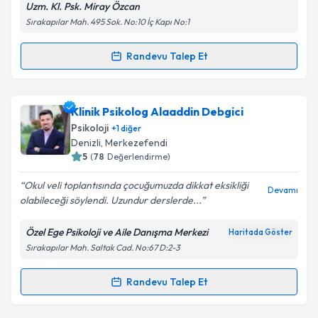
Uzm. Kl. Psk. Miray Özcan
Sırakapılar Mah. 495 Sok. No:10 İç Kapı No:1
Kişisel verilerimin işlenmesine ilişkin
Aydınlatma
Randevu Talep Et
Randevu Takvimi Talebi
Metni
'ni okudum ve kişisel verilerimin belirtilen
kapsamda işlenmesini kabul ediyorum.
Klinik Psikolog Miray Özcan
için randevu takvimi
Klinik Psikolog Alaaddin Debgici
talebi oluşturun. Size bu uzmandan randevu almanız
Takvim Talebini Gönder
Psikoloji
+
1
diğer
için bir takvim hazırlandığında e-posta ile
Denizli
, Merkezefendi
bilgilendireceğiz.
5
(
78
Değerlendirme)
E-posta Adresiniz
Okul veli toplantısında çocuğumuzda dikkat eksikliği
Devamı
olabileceği söylendi. Uzundur derslerde...
Özel Ege Psikoloji ve Aile Danışma Merkezi
Haritada Göster
Sırakapılar Mah. Saltak Cad. No:67 D:2-3
Kişisel verilerimin işlenmesine ilişkin
Aydınlatma
Metni
'ni okudum ve kişisel verilerimin belirtilen
kapsamda işlenmesini kabul ediyorum.
Randevu Talep Et
Randevu Takvimi Talebi