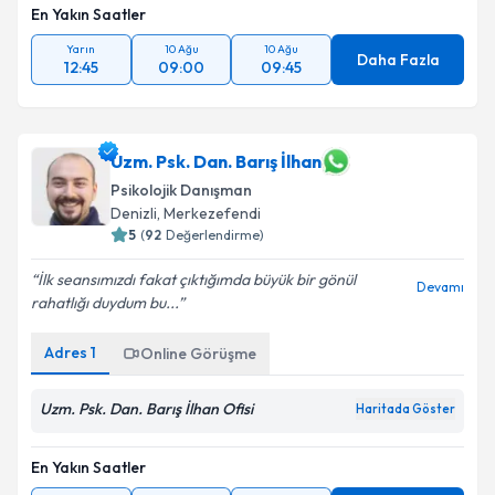
En Yakın Saatler
Yarın
10 Ağu
10 Ağu
Daha Fazla
12:45
09:00
09:45
Uzm. Psk. Dan. Barış İlhan
Psikolojik Danışman
Denizli
, Merkezefendi
5
(
92
Değerlendirme)
İlk seansımızdı fakat çıktığımda büyük bir gönül
Devamı
rahatlığı duydum bu...
Adres
1
Online Görüşme
Uzm. Psk. Dan. Barış İlhan Ofisi
Haritada Göster
En Yakın Saatler