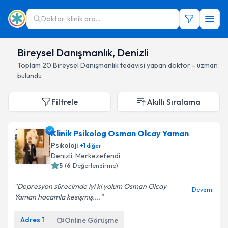
Doktor, klinik ara...
Bireysel Danışmanlık, Denizli
Toplam
20
Bireysel Danışmanlık
tedavisi yapan doktor - uzman
bulundu
Filtrele
Akıllı Sıralama
Klinik Psikolog Osman Olcay Yaman
Psikoloji
+
1
diğer
Denizli
, Merkezefendi
5
(
6
Değerlendirme)
Depresyon sürecimde iyi ki yolum Osman Olcay
Devamı
Yaman hocamla kesişmiş....
Adres
1
Online Görüşme