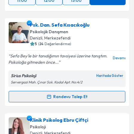
11:00
12:00
13:00
Psk. Dan. Sefa Kısacıkoğlu
Psikolojik Danışman
Denizli
, Merkezefendi
5
(
24
Değerlendirme)
Sefa Bey'le bir tanıdığımın tavsiyesi üzerine tanıştım.
Devamı
Psikoloğa gitmeden önce...
Sirius Psikoloji
Haritada Göster
Servergazi Mah. Çınar Sok. Kodal Apt. No:4/2
Randevu Talep Et
Randevu Takvimi Talebi
Psk. Dan. Sefa Kısacıkoğlu
için randevu takvimi
Klinik Psikolog Ebru Çiftçi
talebi oluşturun. Size bu uzmandan randevu almanız
Psikoloji
için bir takvim hazırlandığında e-posta ile
Denizli
, Merkezefendi