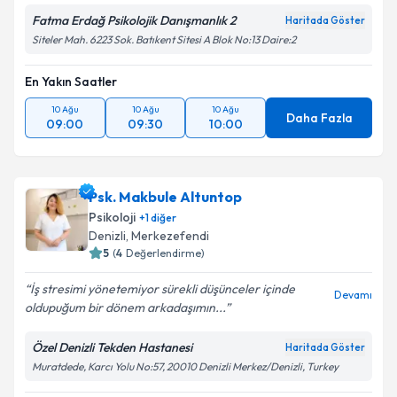
Fatma Erdağ Psikolojik Danışmanlık 2
Haritada Göster
Siteler Mah. 6223 Sok. Batıkent Sitesi A Blok No:13 Daire:2
En Yakın Saatler
10 Ağu
10 Ağu
10 Ağu
Daha Fazla
09:00
09:30
10:00
Psk. Makbule Altuntop
Psikoloji
+
1
diğer
Denizli
, Merkezefendi
5
(
4
Değerlendirme)
İş stresimi yönetemiyor sürekli düşünceler içinde
Devamı
oldupuğum bir dönem arkadaşımın...
Özel Denizli Tekden Hastanesi
Haritada Göster
Muratdede, Karcı Yolu No:57, 20010 Denizli Merkez/Denizli, Turkey