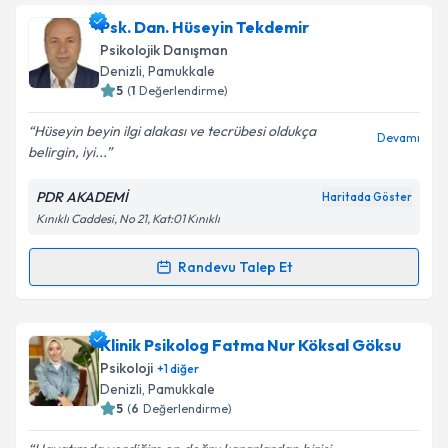
Takvim Talebini Gönder
Klinik Psikolog Alaaddin Debgici
için randevu
Psk. Dan. Hüseyin Tekdemir
takvimi talebi oluşturun. Size bu uzmandan randevu
Psikolojik Danışman
almanız için bir takvim hazırlandığında e-posta ile
Denizli
, Pamukkale
bilgilendireceğiz.
5
(
1
Değerlendirme)
E-posta Adresiniz
Hüseyin beyin ilgi alakası ve tecrübesi oldukça
Devamı
belirgin, iyi...
PDR AKADEMİ
Haritada Göster
Kınıklı Caddesi, No 21, Kat:01 Kınıklı
Kişisel verilerimin işlenmesine ilişkin
Aydınlatma
Metni
'ni okudum ve kişisel verilerimin belirtilen
kapsamda işlenmesini kabul ediyorum.
Randevu Talep Et
Randevu Takvimi Talebi
Takvim Talebini Gönder
Psk. Dan. Hüseyin Tekdemir
için randevu takvimi
Klinik Psikolog Fatma Nur Köksal Göksu
talebi oluşturun. Size bu uzmandan randevu almanız
Psikoloji
+
1
diğer
için bir takvim hazırlandığında e-posta ile
Denizli
, Pamukkale
bilgilendireceğiz.
5
(
6
Değerlendirme)
E-posta Adresiniz