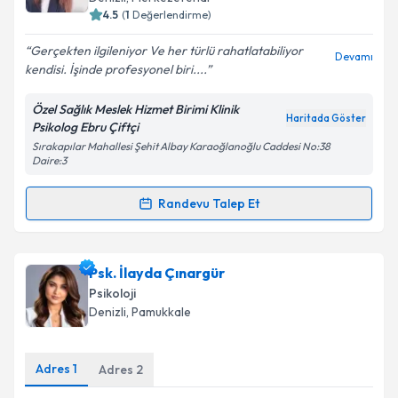
bilgilendireceğiz.
4.5
(
1
Değerlendirme)
E-posta Adresiniz
Gerçekten ilgileniyor Ve her türlü rahatlatabiliyor
Devamı
kendisi. İşinde profesyonel biri....
Özel Sağlık Meslek Hizmet Birimi Klinik
Haritada Göster
Psikolog Ebru Çiftçi
Kişisel verilerimin işlenmesine ilişkin
Aydınlatma
Sırakapılar Mahallesi Şehit Albay Karaoğlanoğlu Caddesi No:38
Metni
'ni okudum ve kişisel verilerimin belirtilen
Daire:3
kapsamda işlenmesini kabul ediyorum.
Randevu Talep Et
Randevu Takvimi Talebi
Takvim Talebini Gönder
Klinik Psikolog Ebru Çiftçi
için randevu takvimi
Psk. İlayda Çınargür
talebi oluşturun. Size bu uzmandan randevu almanız
Psikoloji
için bir takvim hazırlandığında e-posta ile
Denizli
, Pamukkale
bilgilendireceğiz.
E-posta Adresiniz
Adres
1
Adres
2