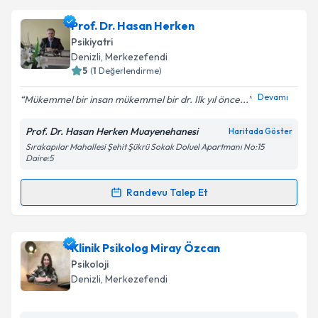
Psk. Hatice Çan
için randevu takvimi talebi oluşturun.
Prof. Dr. Hasan Herken
Size bu uzmandan randevu almanız için bir takvim
Psikiyatri
hazırlandığında e-posta ile bilgilendireceğiz.
Denizli
, Merkezefendi
5
(
1
Değerlendirme)
E-posta Adresiniz
Devamı
Mükemmel bir insan mükemmel bir dr. Ilk yıl önce...
Prof. Dr. Hasan Herken Muayenehanesi
Haritada Göster
Sırakapılar Mahallesi Şehit Şükrü Sokak Doluel Apartmanı No:15
Kişisel verilerimin işlenmesine ilişkin
Aydınlatma
Daire:5
Metni
'ni okudum ve kişisel verilerimin belirtilen
kapsamda işlenmesini kabul ediyorum.
Randevu Talep Et
Randevu Takvimi Talebi
Takvim Talebini Gönder
Prof. Dr. Hasan Herken
için randevu takvimi talebi
Klinik Psikolog Miray Özcan
oluşturun. Size bu uzmandan randevu almanız için bir
Psikoloji
takvim hazırlandığında e-posta ile bilgilendireceğiz.
Denizli
, Merkezefendi
E-posta Adresiniz