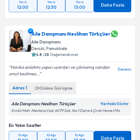
Yarın
Yarın
Yarın
Daha Fazla
12:00
12:30
13:00
Aile Danışmanı Neslihan Türkçüer
Aile Danışmanı
Denizli
, Pamukkale
4.8
(
28
Değerlendirme)
Harika anlatımı yapıcı uyarıları ve çıkmamış candan
Devamı
umut kesilmez...
Adres
1
Online Görüşme
Aile Danışmanı Neslihan Türkçüer
Haritada Göster
Kınıklı Mah. Mevlana Cad. 6079 Sok. No:1 Daire:4 Çıralı Home Ofis
En Yakın Saatler
10 Ağu
10 Ağu
10 Ağu
Daha Fazla