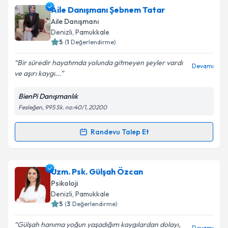
Takvim Talebini Gönder
Psk. E. Pınar Güneş Keysan
için randevu takvimi
Aile Danışmanı Şebnem Tatar
talebi oluşturun. Size bu uzmandan randevu almanız
Aile Danışmanı
için bir takvim hazırlandığında e-posta ile
Denizli
, Pamukkale
bilgilendireceğiz.
5
(
1
Değerlendirme)
E-posta Adresiniz
Bir süredir hayatımda yolunda gitmeyen şeyler vardı
Devamı
ve aşırı kaygı...
BienPi Danışmanlık
Fesleğen, 995 Sk. no:40/1, 20200
Kişisel verilerimin işlenmesine ilişkin
Aydınlatma
Metni
'ni okudum ve kişisel verilerimin belirtilen
kapsamda işlenmesini kabul ediyorum.
Randevu Talep Et
Randevu Takvimi Talebi
Takvim Talebini Gönder
Aile Danışmanı Şebnem Tatar
için randevu takvimi
Uzm. Psk. Gülşah Özcan
talebi oluşturun. Size bu uzmandan randevu almanız
Psikoloji
için bir takvim hazırlandığında e-posta ile
Denizli
, Pamukkale
bilgilendireceğiz.
5
(
3
Değerlendirme)
E-posta Adresiniz
Gülşah hanıma yoğun yaşadığım kaygılardan dolayı,
Devamı