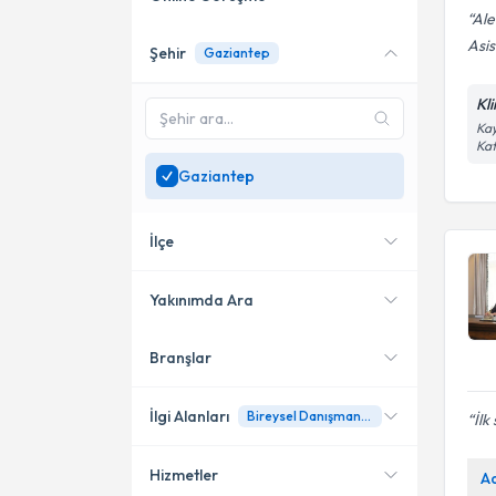
Ale
Asis
Şehir
Gaziantep
Online danışmanlık sunan
uzmanları göster
Kl
Sadece
Gaziantep
Ka
Kat
bölgesinde uzman ara
Gaziantep
İlçe
Yakınımda Ara
Branşlar
Konumuma yakın uzmanları
Şehitkamil
göster
Şahinbey
İlgi Alanları
Bireysel Danışmanlık
İlk
Hizmetler
A
Psikoloji