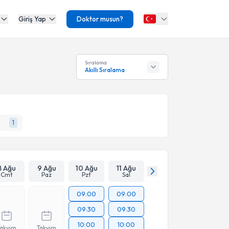
Giriş Yap
Doktor musun?
Sıralama
Akıllı Sıralama
1
8 Ağu
9 Ağu
10 Ağu
11 Ağu
Cmt
Paz
Pzt
Sal
09:00
09:00
09:30
09:30
10:00
10:00
Takvim
Takvim