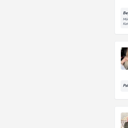
Be
Müc
Kat
Ps