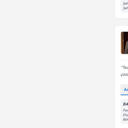
Şeh
Emdr terapisi
Şeh
Te
çöz
A
BA
Pan
Diy
Bah