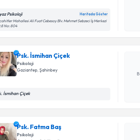
Kişisel
yaz Psikoloji
Haritada Göster
okudum
Randevu T
ahitler Mahallesi Ali Fuat Cebesoy Blv. Mehmet Sebzeci İş Merkezi
işlenm
:8 No: 804
Psk. İsmih
bu uzmandan
posta ile bi
Psk. İsmihan Çiçek
Psikoloji
E-posta Ad
Gaziantep
, Şahinbey
B
k. İsmihan Çiçek
Kişisel
okudum
Randevu T
işlenm
Psk. Fatm
Psk. Fatma Baş
uzmandan ra
Psikoloji
posta ile bi