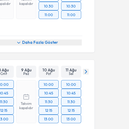
palıdır
kapalıdır
10:30
10:30
11:00
11:00
Daha Fazla Göster
8 Ağu
9 Ağu
10 Ağu
11 Ağu
Cmt
Paz
Pzt
Sal
10:00
10:00
10:00
10:45
10:45
10:45
11:30
11:30
11:30
Takvim
kapalıdır
12:15
12:15
12:15
13:00
13:00
13:00