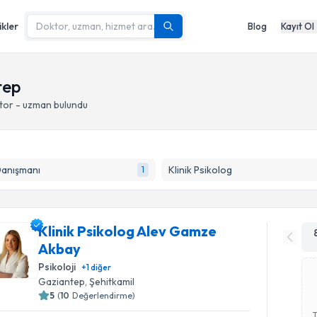
ikler
Blog
Kayıt Ol
tep
tor - uzman bulundu
Danışmanı
Klinik Psikolog
1
Klinik Psikolog Alev Gamze
Akbay
Psikoloji
+
1
diğer
Gaziantep
, Şehitkamil
5
(
10
Değerlendirme)