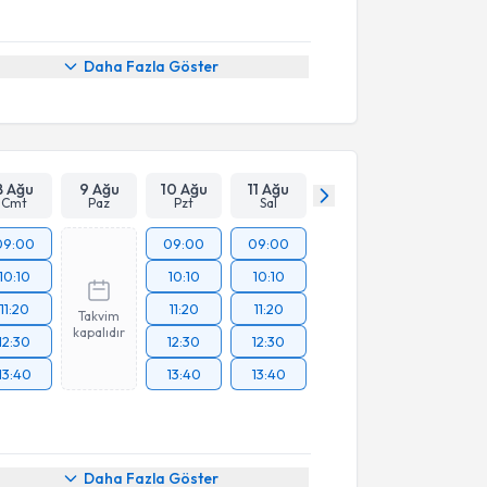
Daha Fazla Göster
8 Ağu
9 Ağu
10 Ağu
11 Ağu
Cmt
Paz
Pzt
Sal
09:00
09:00
09:00
10:10
10:10
10:10
11:20
11:20
11:20
Takvim
kapalıdır
12:30
12:30
12:30
13:40
13:40
13:40
Daha Fazla Göster