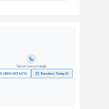
akvimi Talebi
Bahadır Bilgin
için randevu takvimi talebi oluşturun.
andan randevu almanız için bir takvim
ında e-posta ile bilgilendireceğiz.
resiniz
Takvim mevcut değil.
0 (850) 433 42 10
Randevu Talep Et
 verilerimin işlenmesine ilişkin
Aydınlatma Metni
'ni
 ve kişisel verilerimin belirtilen kapsamda
esini kabul ediyorum.
akvimi Talebi
Takvim Talebini Gönder