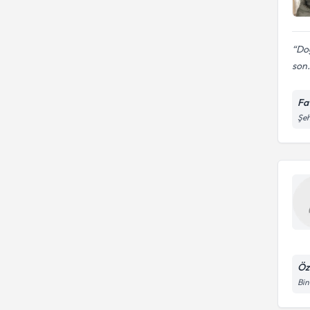
Doğ
son.
Fa
Şeh
Öz
Bin