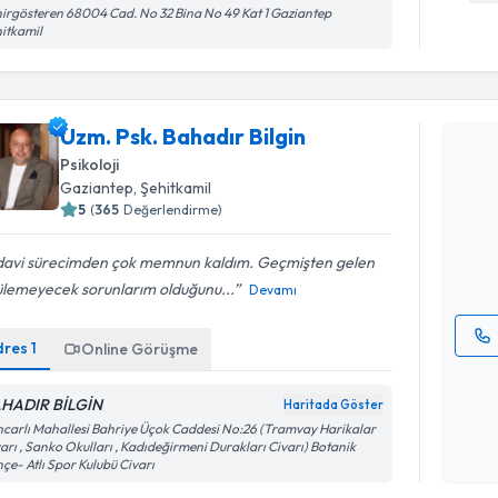
irgösteren 68004 Cad. No 32 Bina No 49 Kat 1 Gaziantep
itkamil
Randevu T
Uzm. Psk. Bahadır Bilgin
Psikoloji
Uzm. Psk. 
Gaziantep
, Şehitkamil
Size bu uzm
5
(
365
Değerlendirme)
hazırlandığ
E-posta Ad
davi sürecimden çok memnun kaldım. Geçmişten gelen
ülemeyecek sorunlarım olduğunu...
Devamı
dres
1
Online Görüşme
Kişisel
okudum
HADIR BİLGİN
Haritada Göster
işlenm
carlı Mahallesi Bahriye Üçok Caddesi No:26 (Tramvay Harikalar
Randevu T
arı , Sanko Okulları , Kadıdeğirmeni Durakları Civarı) Botanik
çe- Atlı Spor Kulubü Civarı