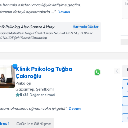
ka
v hanımla asistanı aracılığıyla iletişime geçtim.
tanının detaylı açıklamalarla ...
Devamı
inik Psikolog Alev Gamze Akbay
Haritada Göster
yaönü Mahallesi Turgut Özal Bulvarı No:12/A GENTAŞ TOWER
:1 No:103 Şehitkamil/Gaziantep
Klinik Psikolog Tuğba
Çakıroğlu
Psikoloji
Gaziantep
, Şehitkamil
5
(
38
Değerlendirme)
 seans olmasına rağmen cokn iyi geldi
Devamı
dres
1
Online Görüşme