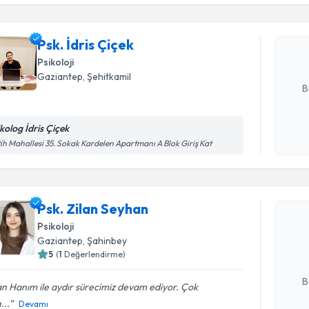
Psk. İdris 
uzmandan ra
Psk. İdris Çiçek
posta ile bi
Psikoloji
E-posta Ad
Gaziantep
, Şehitkamil
B
ikolog İdris Çiçek
Kişisel
ih Mahallesi 35. Sokak Kardelen Apartmanı A Blok Giriş Kat
okudum
Randevu T
işlenm
Psk. Zilan Seyhan
Psk. Zila
uzmandan ra
Psikoloji
posta ile bi
Gaziantep
, Şahinbey
5
(
1
Değerlendirme)
E-posta Ad
B
an Hanım ile aydır sürecimiz devam ediyor. Çok
...
Devamı