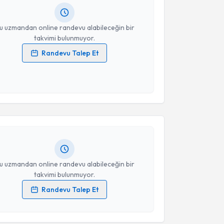
resiniz
u uzmandan online randevu alabileceğin bir
takvimi bulunmuyor.
Randevu Talep Et
 verilerimin işlenmesine ilişkin
Aydınlatma Metni
'ni
 ve kişisel verilerimin belirtilen kapsamda
akvimi Talebi
esini kabul ediyorum.
an Özbay
için randevu takvimi talebi oluşturun. Size
Takvim Talebini Gönder
 randevu almanız için bir takvim hazırlandığında e-
lgilendireceğiz.
resiniz
u uzmandan online randevu alabileceğin bir
takvimi bulunmuyor.
Randevu Talep Et
 verilerimin işlenmesine ilişkin
Aydınlatma Metni
'ni
 ve kişisel verilerimin belirtilen kapsamda
esini kabul ediyorum.