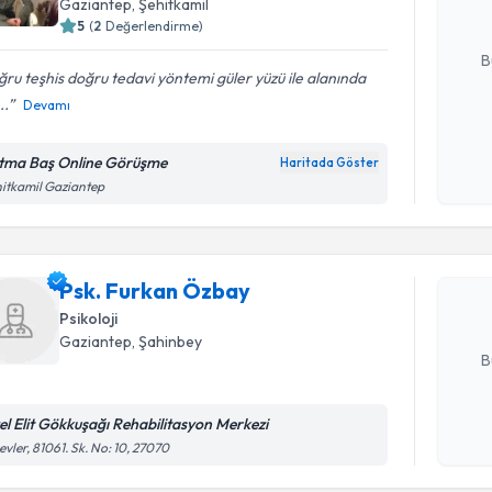
Gaziantep
, Şehitkamil
5
(
2
Değerlendirme)
E-posta Ad
B
ru teşhis doğru tedavi yöntemi güler yüzü ile alanında
..
Devamı
Kişisel
okudum
tma Baş Online Görüşme
Haritada Göster
Randevu T
işlenm
itkamil Gaziantep
Psk. Furk
bu uzmandan
Psk. Furkan Özbay
posta ile bi
Psikoloji
E-posta Ad
Gaziantep
, Şahinbey
B
el Elit Gökkuşağı Rehabilitasyon Merkezi
Kişisel
evler, 81061. Sk. No: 10, 27070
okudum
işlenm