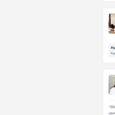
Ps
Fat
Zil
uzun