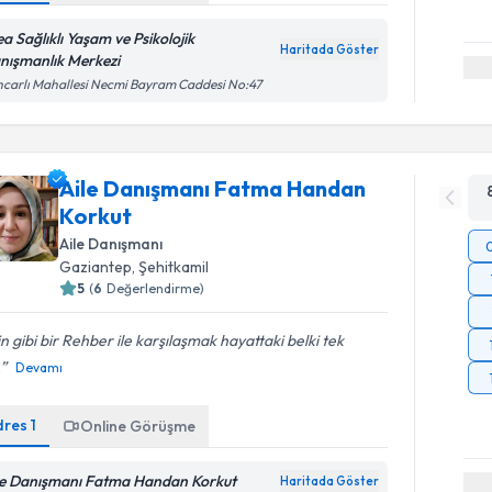
ea Sağlıklı Yaşam ve Psikolojik
Haritada Göster
nışmanlık Merkezi
carlı Mahallesi Necmi Bayram Caddesi No:47
Aile Danışmanı Fatma Handan
Korkut
Aile Danışmanı
Gaziantep
, Şehitkamil
5
(
6
Değerlendirme)
in gibi bir Rehber ile karşılaşmak hayattaki belki tek
.
Devamı
dres
1
Online Görüşme
le Danışmanı Fatma Handan Korkut
Haritada Göster