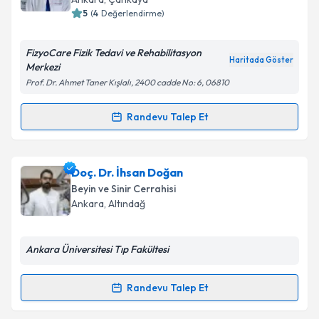
5
(
4
Değerlendirme)
E-posta Adresiniz
FizyoCare Fizik Tedavi ve Rehabilitasyon
Haritada Göster
Merkezi
Prof. Dr. Ahmet Taner Kışlalı, 2400 cadde No: 6, 06810
Kişisel verilerimin işlenmesine ilişkin
Aydınlatma
Metni
'ni okudum ve kişisel verilerimin belirtilen
Randevu Talep Et
Randevu Takvimi Talebi
kapsamda işlenmesini kabul ediyorum.
Takvim Talebini Gönder
Uzm. Dr. Münevver Fatma Şaşmaz
için randevu
Doç. Dr. İhsan Doğan
takvimi talebi oluşturun. Size bu uzmandan randevu
Beyin ve Sinir Cerrahisi
almanız için bir takvim hazırlandığında e-posta ile
Ankara
, Altındağ
bilgilendireceğiz.
E-posta Adresiniz
Ankara Üniversitesi Tıp Fakültesi
Randevu Talep Et
Randevu Takvimi Talebi
Kişisel verilerimin işlenmesine ilişkin
Aydınlatma