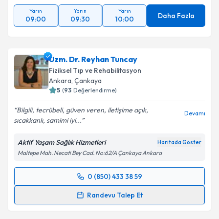
Yarın
Yarın
Yarın
Daha Fazla
09:00
09:30
10:00
Uzm. Dr. Reyhan Tuncay
Fiziksel Tıp ve Rehabilitasyon
Ankara
, Çankaya
5
(
93
Değerlendirme)
Bilgili, tecrübeli, güven veren, iletişime açık,
Devamı
sıcakkanlı, samimi iyi...
Aktif Yaşam Sağlık Hizmetleri
Haritada Göster
Maltepe Mah. Necati Bey Cad. No:62/A Çankaya Ankara
0 (850) 433 38 59
Randevu Takvimi Talebi
Randevu Talep Et
Uzm. Dr. Reyhan Tuncay
için randevu takvimi talebi