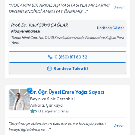
HOCAMIN BİR ARKADAŞI VASITASIYLA MR LARIMI
Devamı
DEGERLENDİRDİ AMELİYAT ÖNERMİŞ...
Kişisel verilerimin işlenmesine ilişkin
Aydınlatma
Metni
'ni okudum ve kişisel verilerimin belirtilen
Prof. Dr. Yusuf Şükrü ÇAĞLAR
kapsamda işlenmesini kabul ediyorum.
Haritada Göster
Muayenehanesi
Tunalı Hilmi Cad. No: 114/31 Kavaklıdere (Mado Pastanesi ve Kuğulu Park
Yanı)
Takvim Talebini Gönder
0 (850) 811 80 32
Randevu Takvimi Talebi
Randevu Talep Et
Prof. Dr. Yusuf Şükrü Çağlar
için randevu takvimi
talebi oluşturun. Size bu uzmandan randevu almanız
Dr. Öğr. Üyesi Emre Yağız Sayacı
için bir takvim hazırlandığında e-posta ile
bilgilendireceğiz.
Beyin ve Sinir Cerrahisi
Ankara
, Çankaya
E-posta Adresiniz
5
(
1
Değerlendirme)
Bayılma problemlerim üzerine emre hocayla yolum
Devamı
kesişti ilgi alakası ve...