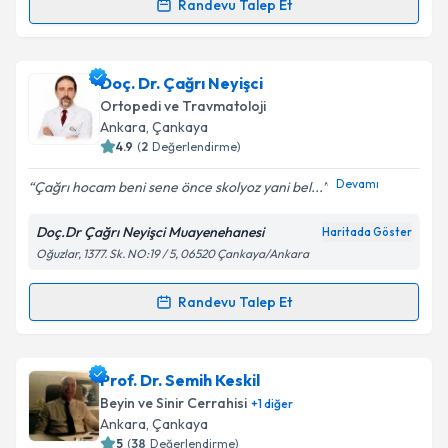
Randevu Talep Et
Randevu Takvimi Talebi
Takvim Talebini Gönder
Op. Dr. Erkin Gonca
için randevu takvimi talebi
Doç. Dr. Çağrı Neyişci
oluşturun. Size bu uzmandan randevu almanız için bir
Ortopedi ve Travmatoloji
takvim hazırlandığında e-posta ile bilgilendireceğiz.
Ankara
, Çankaya
4.9
(
2
Değerlendirme)
E-posta Adresiniz
Devamı
Çağrı hocam beni sene önce skolyoz yani bel...
Doç.Dr Çağrı Neyişci Muayenehanesi
Haritada Göster
Oğuzlar, 1377. Sk. NO:19 / 5, 06520 Çankaya/Ankara
Kişisel verilerimin işlenmesine ilişkin
Aydınlatma
Metni
'ni okudum ve kişisel verilerimin belirtilen
kapsamda işlenmesini kabul ediyorum.
Randevu Talep Et
Randevu Takvimi Talebi
Takvim Talebini Gönder
Doç. Dr. Çağrı Neyişci
için randevu takvimi talebi
Prof. Dr. Semih Keskil
oluşturun. Size bu uzmandan randevu almanız için bir
Beyin ve Sinir Cerrahisi
+
1
diğer
takvim hazırlandığında e-posta ile bilgilendireceğiz.
Ankara
, Çankaya
5
(
38
Değerlendirme)