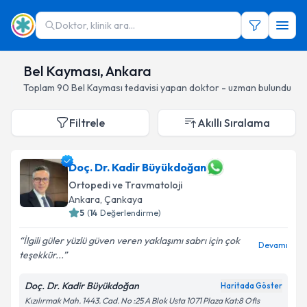
Doktor, klinik ara...
Bel Kayması, Ankara
Toplam
90
Bel Kayması
tedavisi yapan doktor - uzman bulundu
Filtrele
Akıllı Sıralama
Doç. Dr. Kadir Büyükdoğan
Ortopedi ve Travmatoloji
Ankara
, Çankaya
5
(
14
Değerlendirme)
İlgili güler yüzlü güven veren yaklaşımı sabrı için çok
Devamı
teşekkür...
Doç. Dr. Kadir Büyükdoğan
Haritada Göster
Kızılırmak Mah. 1443. Cad. No :25 A Blok Usta 1071 Plaza Kat:8 Ofis