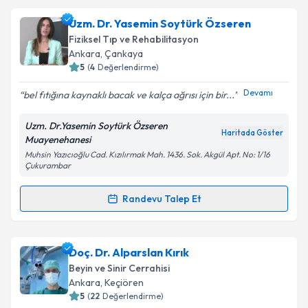
Metni
'ni okudum ve kişisel verilerimin belirtilen
kapsamda işlenmesini kabul ediyorum.
Doç. Dr. İhsan Doğan
için randevu takvimi talebi
Uzm. Dr. Yasemin Soytürk Özseren
oluşturun. Size bu uzmandan randevu almanız için bir
Fiziksel Tıp ve Rehabilitasyon
takvim hazırlandığında e-posta ile bilgilendireceğiz.
Ankara
, Çankaya
Takvim Talebini Gönder
5
(
4
Değerlendirme)
E-posta Adresiniz
Devamı
bel fıtığına kaynaklı bacak ve kalça ağrısı için bir...
Uzm. Dr.Yasemin Soytürk Özseren
Haritada Göster
Muayenehanesi
Kişisel verilerimin işlenmesine ilişkin
Aydınlatma
Muhsin Yazıcıoğlu Cad. Kızılırmak Mah. 1436. Sok. Akgül Apt. No: 1/16
Metni
'ni okudum ve kişisel verilerimin belirtilen
Çukurambar
kapsamda işlenmesini kabul ediyorum.
Randevu Talep Et
Randevu Takvimi Talebi
Takvim Talebini Gönder
Uzm. Dr. Yasemin Soytürk Özseren
için randevu
Doç. Dr. Alparslan Kırık
takvimi talebi oluşturun. Size bu uzmandan randevu
Beyin ve Sinir Cerrahisi
almanız için bir takvim hazırlandığında e-posta ile
Ankara
, Keçiören
bilgilendireceğiz.
5
(
22
Değerlendirme)