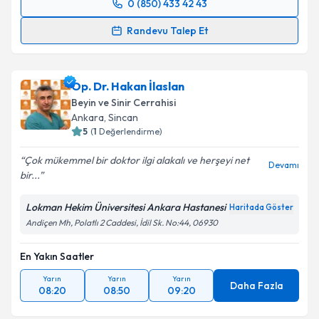
0 (850) 433 42 43
Randevu Takvimi Talebi
Randevu Talep Et
Prof. Dr. Mehmet Erkan Üstün
için randevu takvimi
talebi oluşturun. Size bu uzmandan randevu almanız
Op. Dr. Hakan İlaslan
için bir takvim hazırlandığında e-posta ile
bilgilendireceğiz.
Beyin ve Sinir Cerrahisi
Ankara
, Sincan
E-posta Adresiniz
5
(
1
Değerlendirme)
Çok mükemmel bir doktor ilgi alakalı ve herşeyi net
Devamı
bir...
Kişisel verilerimin işlenmesine ilişkin
Aydınlatma
Lokman Hekim Üniversitesi Ankara Hastanesi
Haritada Göster
Metni
'ni okudum ve kişisel verilerimin belirtilen
Andiçen Mh, Polatlı 2 Caddesi, İdil Sk. No:44, 06930
kapsamda işlenmesini kabul ediyorum.
En Yakın Saatler
Takvim Talebini Gönder
Yarın
Yarın
Yarın
Daha Fazla
08:20
08:50
09:20