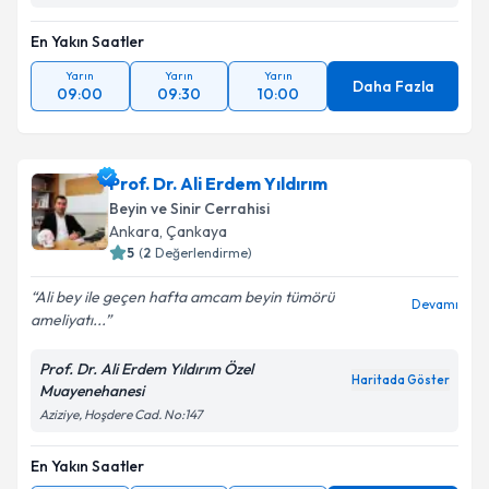
En Yakın Saatler
Yarın
Yarın
Yarın
Daha Fazla
09:00
09:30
10:00
Prof. Dr. Ali Erdem Yıldırım
Beyin ve Sinir Cerrahisi
Ankara
, Çankaya
5
(
2
Değerlendirme)
Ali bey ile geçen hafta amcam beyin tümörü
Devamı
ameliyatı...
Prof. Dr. Ali Erdem Yıldırım Özel
Haritada Göster
Muayenehanesi
Aziziye, Hoşdere Cad. No:147
En Yakın Saatler