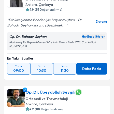
Ankara
, Çankaya
4.9
(
51
Değerlendirme)
Diz kireçlenmesi nedeniyle başvurmuştum… Dr
Devamı
Bahadır Seyhan sorunu çözebilmek ...
Op. Dr. Bahadır Seyhan
Haritada Göster
Maidan İş Ve Yaşam Merkezi Mustafa Kemal Mah. 2118. Cad A Blok
No:167 Kat:14
En Yakın Saatler
Yarın
Yarın
Yarın
Daha Fazla
09:00
10:30
11:30
Op. Dr. Übeydullah Sevgili
Ortopedi ve Travmatoloji
Ankara
, Çankaya
4.9
(
118
Değerlendirme)