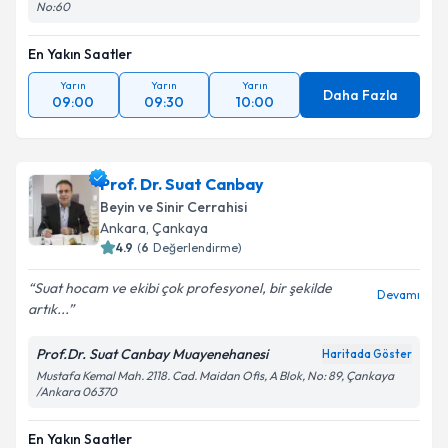
No:60
En Yakın Saatler
Yarın
Yarın
Yarın
Daha Fazla
09:00
09:30
10:00
Prof. Dr. Suat Canbay
Beyin ve Sinir Cerrahisi
Ankara
, Çankaya
4.9
(
6
Değerlendirme)
Suat hocam ve ekibi çok profesyonel, bir şekilde
Devamı
artık...
Prof.Dr. Suat Canbay Muayenehanesi
Haritada Göster
Mustafa Kemal Mah. 2118. Cad. Maidan Ofis, A Blok, No: 89, Çankaya
/Ankara 06370
En Yakın Saatler