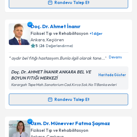
Randevu Talep Et
Randevu Takvimi Talebi
Kişisel verilerimin işlenmesine ilişkin
Aydınlatma
Metni
'ni okudum ve kişisel verilerimin belirtilen
kapsamda işlenmesini kabul ediyorum.
Uzm. Dr. Emine Yüksel Kars
için randevu takvimi
Doç. Dr. Ahmet İnanır
talebi oluşturun. Size bu uzmandan randevu almanız
Fiziksel Tıp ve Rehabilitasyon
+
1
diğer
için bir takvim hazırlandığında e-posta ile
Takvim Talebini Gönder
Ankara
, Keçiören
bilgilendireceğiz.
5
(
26
Değerlendirme)
E-posta Adresiniz
Devamı
aydır bel fıtığı hastasıyım.Bunla ılgili olarak tane...
Doç. Dr. AHMET İNANIR ANKARA BEL VE
Haritada Göster
BOYUN FITIĞI MERKEZİ
Karargah Tepe Mah.Sanatorium Cad.Kırca Sok.No 11 Banka evleri
Kişisel verilerimin işlenmesine ilişkin
Aydınlatma
Metni
'ni okudum ve kişisel verilerimin belirtilen
kapsamda işlenmesini kabul ediyorum.
Randevu Talep Et
Randevu Takvimi Talebi
Takvim Talebini Gönder
Doç. Dr. Ahmet İnanır
için randevu takvimi talebi
Uzm. Dr. Münevver Fatma Şaşmaz
oluşturun. Size bu uzmandan randevu almanız için bir
Fiziksel Tıp ve Rehabilitasyon
takvim hazırlandığında e-posta ile bilgilendireceğiz.
Ankara
, Çankaya