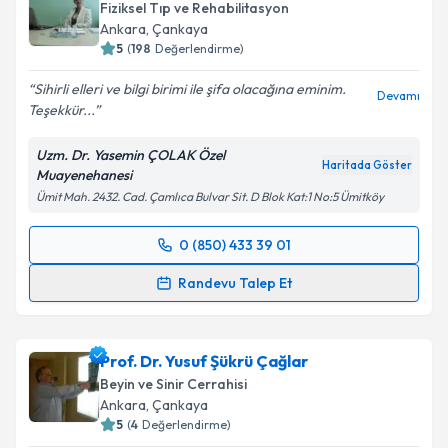
Fiziksel Tıp ve Rehabilitasyon
Ankara
, Çankaya
5
(
198
Değerlendirme)
Sihirli elleri ve bilgi birimi ile şifa olacağına eminim.
Devamı
Teşekkür...
Uzm. Dr. Yasemin ÇOLAK Özel
Haritada Göster
Muayenehanesi
Ümit Mah. 2432. Cad. Çamlıca Bulvar Sit. D Blok Kat:1 No:5 Ümitköy
0 (850) 433 39 01
Randevu Takvimi Talebi
Randevu Talep Et
Uzm. Dr. Yasemin Çolak
için randevu takvimi talebi
oluşturun. Size bu uzmandan randevu almanız için bir
Prof. Dr. Yusuf Şükrü Çağlar
takvim hazırlandığında e-posta ile bilgilendireceğiz.
Beyin ve Sinir Cerrahisi
E-posta Adresiniz
Ankara
, Çankaya
5
(
4
Değerlendirme)