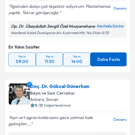
İlgisinden dolayı çok teşekkür ediyorum. Planlamamızı
Devamı
yaptık. Tekrar görüşeceğiz.
Op. Dr. Übeydullah Sevgili Özel Muayenehane
Haritada Göster
Nextlevel A blok Dumlupınar blv. Kızılırmak Mhl. No:3 Kat: 8/32
En Yakın Saatler
Yarın
Yarın
Yarın
Daha Fazla
09:00
11:30
14:00
Doç. Dr. Göksal Günerhan
Beyin ve Sinir Cerrahisi
Ankara
, Sincan
5
(
13
Değerlendirme)
Aşırı sırt agrısıı kolda sancı gece yatmaz hale
Devamı
gelmiştim ...