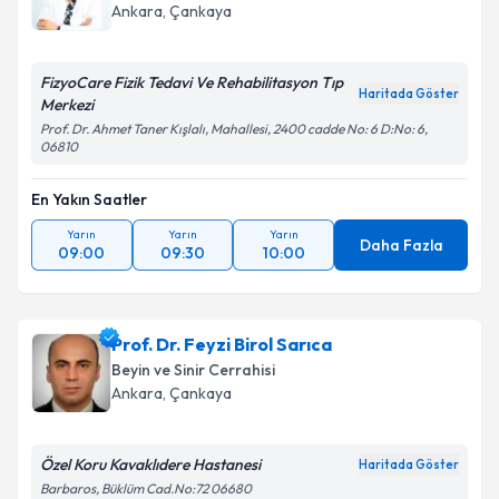
Ankara
, Çankaya
FizyoCare Fizik Tedavi Ve Rehabilitasyon Tıp
Haritada Göster
Merkezi
Prof. Dr. Ahmet Taner Kışlalı, Mahallesi, 2400 cadde No: 6 D:No: 6,
06810
En Yakın Saatler
Yarın
Yarın
Yarın
Daha Fazla
09:00
09:30
10:00
Prof. Dr. Feyzi Birol Sarıca
Beyin ve Sinir Cerrahisi
Ankara
, Çankaya
Özel Koru Kavaklıdere Hastanesi
Haritada Göster
Barbaros, Büklüm Cad.No:72 06680