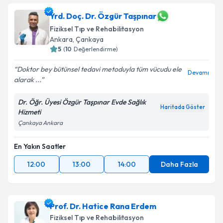
oluşturun. Size bu uzmandan randevu almanız için bir
takvim hazırlandığında e-posta ile bilgilendireceğiz.
Yrd. Doç. Dr. Özgür Taşpınar
Fiziksel Tıp ve Rehabilitasyon
E-posta Adresiniz
Ankara
, Çankaya
5
(
10
Değerlendirme)
Doktor bey bütünsel tedavi metoduyla tüm vücudu ele
Devamı
alarak ...
Kişisel verilerimin işlenmesine ilişkin
Aydınlatma
Metni
'ni okudum ve kişisel verilerimin belirtilen
Dr. Öğr. Üyesi Özgür Taşpınar Evde Sağlık
kapsamda işlenmesini kabul ediyorum.
Haritada Göster
Hizmeti
Çankaya Ankara
Takvim Talebini Gönder
En Yakın Saatler
12:00
13:00
14:00
Daha Fazla
Prof. Dr. Hatice Rana Erdem
Fiziksel Tıp ve Rehabilitasyon