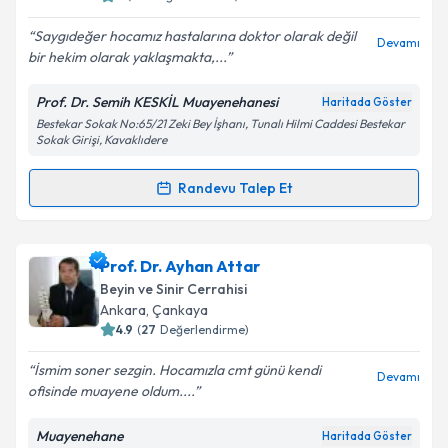
E-posta Adresiniz
Saygıdeğer hocamız hastalarına doktor olarak değil
Devamı
bir hekim olarak yaklaşmakta,...
Prof. Dr. Semih KESKİL Muayenehanesi
Haritada Göster
Kişisel verilerimin işlenmesine ilişkin
Aydınlatma
Bestekar Sokak No:65/21 Zeki Bey İşhanı, Tunalı Hilmi Caddesi Bestekar
Metni
'ni okudum ve kişisel verilerimin belirtilen
Sokak Girişi, Kavaklıdere
kapsamda işlenmesini kabul ediyorum.
Randevu Talep Et
Randevu Takvimi Talebi
Takvim Talebini Gönder
Prof. Dr. Semih Keskil
için randevu takvimi talebi
Prof. Dr. Ayhan Attar
oluşturun. Size bu uzmandan randevu almanız için bir
Beyin ve Sinir Cerrahisi
takvim hazırlandığında e-posta ile bilgilendireceğiz.
Ankara
, Çankaya
4.9
(
27
Değerlendirme)
E-posta Adresiniz
İsmim soner sezgin. Hocamızla cmt günü kendi
Devamı
ofisinde muayene oldum....
Muayenehane
Haritada Göster
Kişisel verilerimin işlenmesine ilişkin
Aydınlatma