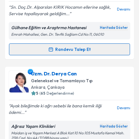
E-posta Adresiniz
Sn. Doç.Dr. Alparslan KIRIK Hocamın ellerine sağlık,
Devamı
Servise topallayarak geldiğim...
Gülhane Eğitim ve Araştırma Hastanesi
Haritada Göster
Emrah Mahallesi, Gen. Dr. Tevfik Sağlam Cd No:11, 06010
Kişisel verilerimin işlenmesine ilişkin
Aydınlatma
Metni
'ni okudum ve kişisel verilerimin belirtilen
kapsamda işlenmesini kabul ediyorum.
Randevu Talep Et
Randevu Takvimi Talebi
Takvim Talebini Gönder
Doç. Dr. Alparslan Kırık
için randevu takvimi talebi
Uzm. Dr. Derya Can
oluşturun. Size bu uzmandan randevu almanız için bir
Geleneksel ve Tamamlayıcı Tıp
takvim hazırlandığında e-posta ile bilgilendireceğiz.
Ankara
, Çankaya
5
(
65
Değerlendirme)
E-posta Adresiniz
Ayak bileğimde ki ağrı sebebi ile bana kemik iliği
Devamı
ödemi...
Ağrısız Yaşam Klinikleri
Haritada Göster
Kişisel verilerimin işlenmesine ilişkin
Aydınlatma
Maidan iş ve Yaşam Merkezi A Blok Kat:10 No:105 Mustafa Kemal Mah.
Metni
'ni okudum ve kişisel verilerimin belirtilen
2118 Cad. No:4A (TOBB binası yanı)