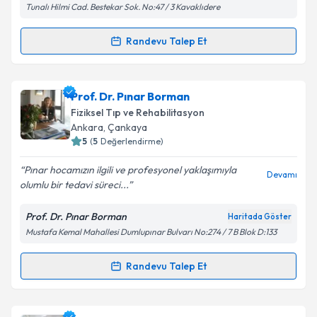
Tunalı Hilmi Cad. Bestekar Sok. No:47 / 3 Kavaklıdere
Metni
'ni okudum ve kişisel verilerimin belirtilen
kapsamda işlenmesini kabul ediyorum.
Randevu Talep Et
Randevu Takvimi Talebi
Takvim Talebini Gönder
Prof. Dr. Ayhan Attar
için randevu takvimi talebi
Prof. Dr. Pınar Borman
oluşturun. Size bu uzmandan randevu almanız için bir
Fiziksel Tıp ve Rehabilitasyon
takvim hazırlandığında e-posta ile bilgilendireceğiz.
Ankara
, Çankaya
5
(
5
Değerlendirme)
E-posta Adresiniz
Pınar hocamızın ilgili ve profesyonel yaklaşımıyla
Devamı
olumlu bir tedavi süreci...
Prof. Dr. Pınar Borman
Haritada Göster
Kişisel verilerimin işlenmesine ilişkin
Aydınlatma
Mustafa Kemal Mahallesi Dumlupınar Bulvarı No:274 / 7 B Blok D:133
Metni
'ni okudum ve kişisel verilerimin belirtilen
kapsamda işlenmesini kabul ediyorum.
Randevu Talep Et
Randevu Takvimi Talebi
Takvim Talebini Gönder