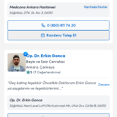
Kişisel verilerimin işlenmesine ilişkin
Aydınlatma
Medıcana Ankara Hastanesi
Haritada Göster
Metni
'ni okudum ve kişisel verilerimin belirtilen
Söğütözü, 2176. Sk. No: 3, 06510
kapsamda işlenmesini kabul ediyorum.
0 (850) 811 76 20
Randevu Takvimi Talebi
Takvim Talebini Gönder
Randevu Talep Et
Dr. Öğr. Üyesi Emre Yağız Sayacı
için randevu
takvimi talebi oluşturun. Size bu uzmandan randevu
Op. Dr. Erkin Gonca
almanız için bir takvim hazırlandığında e-posta ile
bilgilendireceğiz.
Beyin ve Sinir Cerrahisi
Ankara
, Çankaya
E-posta Adresiniz
5
(
7
Değerlendirme)
Geç kalmış teşekkür Öncelikle Doktorum Erkin Gonca
Devamı
ya saygılarımı ve teşekkürlerimi...
Kişisel verilerimin işlenmesine ilişkin
Aydınlatma
Op. Dr. Erkin Gonca
Metni
'ni okudum ve kişisel verilerimin belirtilen
Söğütözü, Next Level Loft Ofis Kızılırmak Mh, Ufuk Ünv. Cd 56/B, 06510
kapsamda işlenmesini kabul ediyorum.