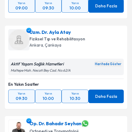
Yarın
Yarın
Yarın
Daha Fazla
09:00
09:30
10:00
Uzm. Dr. Ayla Atay
Fiziksel Tıp ve Rehabilitasyon
Ankara
, Çankaya
Aktif Yaşam Sağlık Hizmetleri
Haritada Göster
Maltepe Mah. Necati Bey Cad. No:62/A
En Yakın Saatler
Yarın
Yarın
Yarın
Daha Fazla
09:30
10:00
10:30
Op. Dr. Bahadır Seyhan
Ortopedi ve Travmatoloji