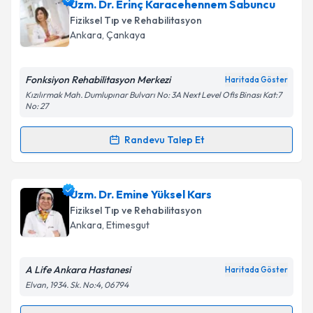
Prof. Dr. Pınar Borman
için randevu takvimi talebi
Uzm. Dr. Erinç Karacehennem Sabuncu
oluşturun. Size bu uzmandan randevu almanız için bir
Fiziksel Tıp ve Rehabilitasyon
takvim hazırlandığında e-posta ile bilgilendireceğiz.
Ankara
, Çankaya
E-posta Adresiniz
Fonksiyon Rehabilitasyon Merkezi
Haritada Göster
Kızılırmak Mah. Dumlupınar Bulvarı No: 3A Next Level Ofis Binası Kat:7
No: 27
Kişisel verilerimin işlenmesine ilişkin
Aydınlatma
Randevu Talep Et
Metni
'ni okudum ve kişisel verilerimin belirtilen
Randevu Takvimi Talebi
kapsamda işlenmesini kabul ediyorum.
Uzm. Dr. Erinç Karacehennem Sabuncu
için
Uzm. Dr. Emine Yüksel Kars
Takvim Talebini Gönder
randevu takvimi talebi oluşturun. Size bu uzmandan
Fiziksel Tıp ve Rehabilitasyon
randevu almanız için bir takvim hazırlandığında e-
Ankara
, Etimesgut
posta ile bilgilendireceğiz.
E-posta Adresiniz
A Life Ankara Hastanesi
Haritada Göster
Elvan, 1934. Sk. No:4, 06794