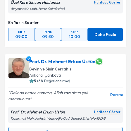
Özel Koru Sincan Hastanesi
Haritada Göster
Akşemsettin Mah. Huzur Sokak No:1
En Yakın Saatler
Yarın
Yarın
Yarın
Daha Fazla
09:00
09:30
10:00
Prof. Dr. Mehmet Erkan Üstün
Beyin ve Sinir Cerrahisi
Ankara
, Çankaya
5
(
68
Değerlendirme)
Dalında bence numara, Allah razı olsun çok
Devamı
memnunum
Prof. Dr. Mehmet Erkan Üstün
Haritada Göster
Kızılırmak Mah. Muhsin Yazıcıoğlu Cad. Samed Sitesi No:15 D:8