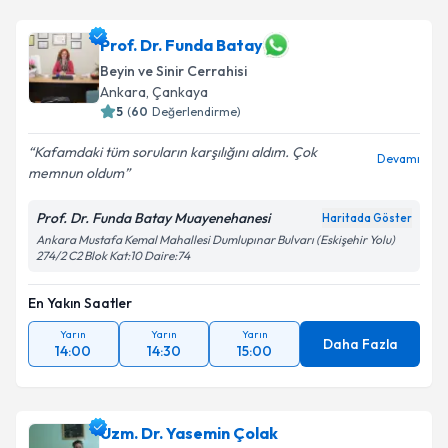
Prof. Dr. Funda Batay
Beyin ve Sinir Cerrahisi
Ankara
, Çankaya
5
(
60
Değerlendirme)
Kafamdaki tüm soruların karşılığını aldım. Çok
Devamı
memnun oldum
Prof. Dr. Funda Batay Muayenehanesi
Haritada Göster
Ankara Mustafa Kemal Mahallesi Dumlupınar Bulvarı (Eskişehir Yolu)
274/2 C2 Blok Kat:10 Daire:74
En Yakın Saatler
Yarın
Yarın
Yarın
Daha Fazla
14:00
14:30
15:00
Uzm. Dr. Yasemin Çolak