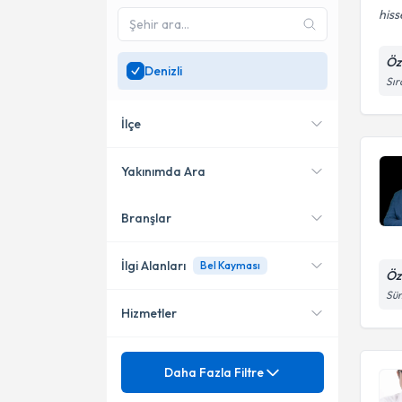
his
Öz
Denizli
Sır
İlçe
Yakınımda Ara
Branşlar
Konumuma yakın uzmanları
Merkezefendi
göster
Pamukkale
İlgi Alanları
Bel Kayması
Öz
Süm
Hizmetler
Fiziksel Tıp ve Rehabilitasyon
Beyin ve Sinir Cerrahisi
Mezuniyet
Bel Kayması
Daha Fazla Filtre