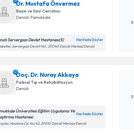
Dr. Mustafa Önvermez
hazırlandığ
Beyin ve Sinir Cerrahisi
E-posta Ad
Denizli
, Pamukkale
B
nızlı Servergazı Devlet Hastanesı(S)
Haritada Göster
Kişisel
Randevu T
eketler, Servergazi Devlet Hst., 20040 Denizli Merkez/Denizli
okudum
işlenm
Doç. Dr. 
Size bu uzm
Doç. Dr. Nuray Akkaya
hazırlandığ
Fiziksel Tıp ve Rehabilitasyon
Denizli
E-posta Ad
B
mukkale Üniversitesi Eğitim Uygulama Ve
Haritada Göster
aştırma Hastanesi
Kişisel
aylar, Hastane Cd. No:42, 20010 Denizli Merkez/Denizli
okudum
işlenm