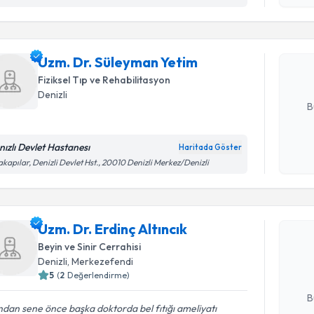
işlenm
Uzm. Dr. 
oluşturun. 
Uzm. Dr. Süleyman Yetim
hazırlandığ
Fiziksel Tıp ve Rehabilitasyon
E-posta Ad
Denizli
B
nızlı Devlet Hastanesı
Haritada Göster
Kişisel
akapılar, Denizli Devlet Hst., 20010 Denizli Merkez/Denizli
okudum
Randevu T
işlenm
Uzm. Dr. E
Uzm. Dr. Erdinç Altıncık
Size bu uzm
Beyin ve Sinir Cerrahisi
hazırlandığ
Denizli
, Merkezefendi
5
(
2
Değerlendirme)
E-posta Ad
B
dan sene önce başka doktorda bel fıtığı ameliyatı