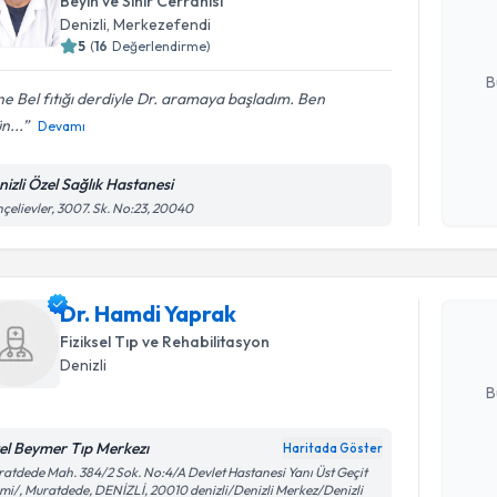
Beyin ve Sinir Cerrahisi
posta ile bi
Denizli
, Merkezefendi
5
(
16
Değerlendirme)
E-posta Ad
B
e Bel fıtığı derdiyle Dr. aramaya başladım. Ben
n...
Devamı
Kişisel
okudum
nizli Özel Sağlık Hastanesi
Randevu T
işlenm
çelievler, 3007. Sk. No:23, 20040
Dr. Hamdi
uzmandan ra
Dr. Hamdi Yaprak
posta ile bi
Fiziksel Tıp ve Rehabilitasyon
E-posta Ad
Denizli
B
el Beymer Tıp Merkezı
Haritada Göster
Randevu T
Kişisel
atdede Mah. 384/2 Sok. No:4/A Devlet Hastanesi Yanı Üst Geçit
imi/, Muratdede, DENİZLİ, 20010 denizli/Denizli Merkez/Denizli
okudum