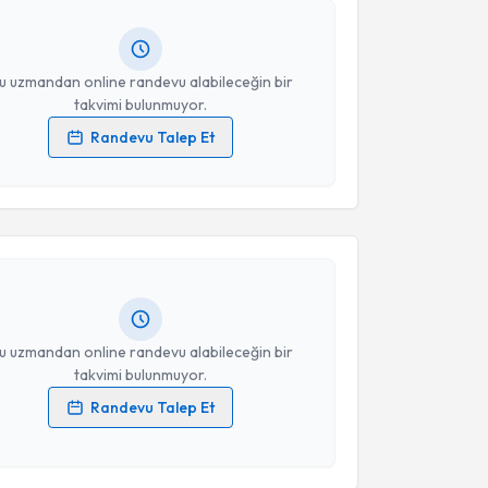
ında e-posta ile bilgilendireceğiz.
resiniz
u uzmandan online randevu alabileceğin bir
takvimi bulunmuyor.
Randevu Talep Et
 verilerimin işlenmesine ilişkin
Aydınlatma Metni
'ni
akvimi Talebi
 ve kişisel verilerimin belirtilen kapsamda
esini kabul ediyorum.
Nuray Akkaya
için randevu takvimi talebi oluşturun.
andan randevu almanız için bir takvim
Takvim Talebini Gönder
ında e-posta ile bilgilendireceğiz.
resiniz
u uzmandan online randevu alabileceğin bir
takvimi bulunmuyor.
Randevu Talep Et
 verilerimin işlenmesine ilişkin
Aydınlatma Metni
'ni
 ve kişisel verilerimin belirtilen kapsamda
esini kabul ediyorum.