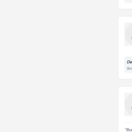
De
Sır
Bun