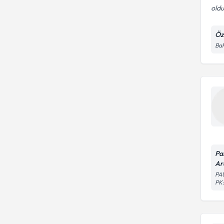
oldu
Öz
Bah
Pa
Ar
PA
PK