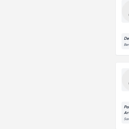
De
Ber
Pa
Ar
Sar