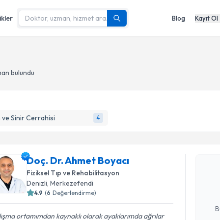
ikler
Blog
Kayıt Ol
man bulundu
 ve Sinir Cerrahisi
4
Randevu T
Doç. Dr. 
Doç. Dr. Ahmet Boyacı
Size bu uzm
Fiziksel Tıp ve Rehabilitasyon
hazırlandığ
Denizli
, Merkezefendi
4.9
(
6
Değerlendirme)
E-posta Ad
B
lışma ortamımdan kaynaklı olarak ayaklarımda ağrılar