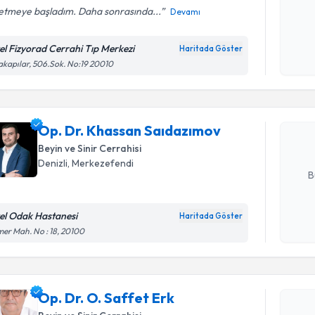
setmeye başladım. Daha sonrasında...
Devamı
Kişisel
okudum
el Fizyorad Cerrahi Tıp Merkezi
Haritada Göster
Randevu T
işlenm
akapılar, 506.Sok. No:19 20010
Op. Dr. K
oluşturun. 
Op. Dr. Khassan Saıdazımov
hazırlandığ
Beyin ve Sinir Cerrahisi
E-posta Ad
Denizli
, Merkezefendi
B
el Odak Hastanesi
Haritada Göster
Kişisel
er Mah. No : 18, 20100
okudum
Randevu T
işlenm
Op. Dr. O.
Op. Dr. O. Saffet Erk
bu uzmandan