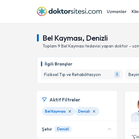
Uzmanlar
Klin
Bel Kayması, Denizli
Toplam
9
Bel Kayması
tedavisi yapan doktor - uz
İlgili Branşlar
Fiziksel Tıp ve Rehabilitasyon
Beyin
5
Aktif Filtreler
Bel Kayması
Denizli
Şehir
Denizli
Ça