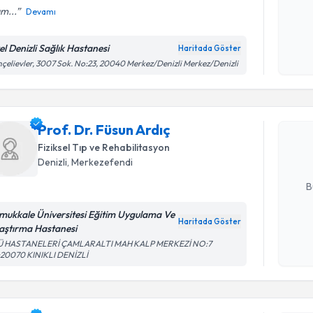
m...
Devamı
Kişisel
okudum
el Denizli Sağlık Hastanesi
Haritada Göster
işlenm
çelievler, 3007 Sok. No:23, 20040 Merkez/Denizli Merkez/Denizli
Randevu T
Prof. Dr. 
bu uzmandan
Prof. Dr. Füsun Ardıç
posta ile bi
Fiziksel Tıp ve Rehabilitasyon
Denizli
, Merkezefendi
E-posta Ad
B
mukkale Üniversitesi Eğitim Uygulama Ve
Haritada Göster
aştırma Hastanesi
Kişisel
Randevu T
Ü HASTANELERİ ÇAMLARALTI MAH KALP MERKEZİ NO:7
okudum
:20070 KINIKLI DENİZLİ
işlenm
Dr. Must
Size bu uzm