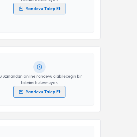
Randevu Talep Et
 verilerimin işlenmesine ilişkin
Aydınlatma Metni
'ni
 ve kişisel verilerimin belirtilen kapsamda
akvimi Talebi
esini kabul ediyorum.
hassan Saıdazımov
için randevu takvimi talebi
Takvim Talebini Gönder
Size bu uzmandan randevu almanız için bir takvim
ında e-posta ile bilgilendireceğiz.
resiniz
u uzmandan online randevu alabileceğin bir
takvimi bulunmuyor.
Randevu Talep Et
 verilerimin işlenmesine ilişkin
Aydınlatma Metni
'ni
 ve kişisel verilerimin belirtilen kapsamda
akvimi Talebi
esini kabul ediyorum.
 Saffet Erk
için randevu takvimi talebi oluşturun. Size
Takvim Talebini Gönder
 randevu almanız için bir takvim hazırlandığında e-