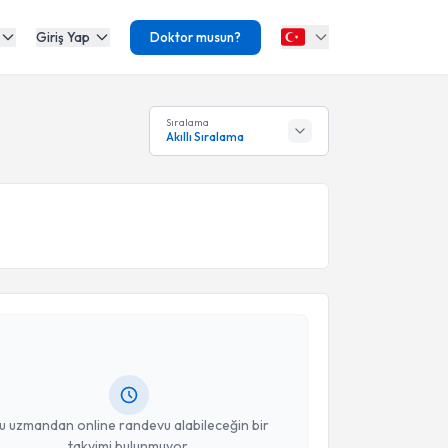
Giriş Yap
Doktor musun?
Sıralama
Akıllı Sıralama
akvimi Talebi
Ahmet Boyacı
için randevu takvimi talebi oluşturun.
andan randevu almanız için bir takvim
ında e-posta ile bilgilendireceğiz.
resiniz
u uzmandan online randevu alabileceğin bir
takvimi bulunmuyor.