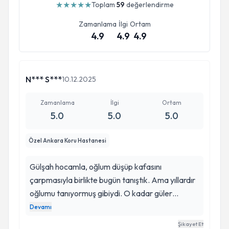
★
★
★
★
★
Toplam
59
değerlendirme
Zamanlama
İlgi
Ortam
11:
4.9
4.9
4.9
12:
N*** S***
10.12.2025
13:
Zamanlama
İlgi
Ortam
14:
5.0
5.0
5.0
15:
Özel Ankara Koru Hastanesi
16:
Gülşah hocamla, oğlum düşüp kafasını
çarpmasıyla birlikte bugün tanıştık. Ama yıllardır
17:
oğlumu tanıyormuş gibiydi. O kadar güler
yüzlüydü ve sakindi ki annesi olarak tüm paniğim
Devamı
18:
yanında geçti. İlgi ve alakası mükemmeldi. İyi ki
Şikayet Et