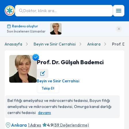
Doktor, klinik ara...
Randevu oluştur
Son İncelenen Uzmanlar
Anasayfa
Beyin ve Sinir Cerrahisi
Ankara
Prof. Dr
Prof. Dr. Gülşah Bademci
Beyin ve Sinir Cerrahisi
Prof. Dr. Gülşah Bademci Profil Fotoğrafı
Takip Et
Bel fıtığı ameliyatsız ve mikrocerrahi tedavisi, Boyun fıtığı
ameliyatsız ve mikrocerrahi tedavisi, Omurga kanal darlığı
cerrahi tedavisi
devamı
Ankara
4.9
1 Adres
(
59
Değerlendirme)