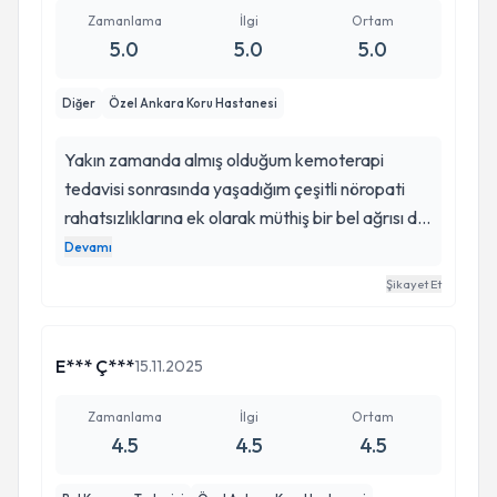
Zamanlama
İlgi
Ortam
5.0
5.0
5.0
Diğer
Özel Ankara Koru Hastanesi
Yakın zamanda almış olduğum kemoterapi
tedavisi sonrasında yaşadığım çeşitli nöropati
rahatsızlıklarına ek olarak müthiş bir bel ağrısı da
yaşayınca, Gülşah Hocama muayeneye gitmem
Devamı
ile yollarımız kesişti. Sıcacık karşılaması, gülen
Şikayet Et
yüzü ve pozitif enerjisi ile zorlu tedavi sürecimde
oluşan beyaz önlük fobimi üzerimden atmamı
sağladığı için buradan kendisine tekrar teşekkür
E*** Ç***
15.11.2025
etmek isterim. Yapmış olduğu muayene sonucu
anlayabileceğim şekilde ve tane tane yapılacak
Zamanlama
İlgi
Ortam
4.5
4.5
4.5
olan tetkik ve görüntüleme metodunu detaylı bir
şekilde anlattı. Tetkik ve görüntüleme