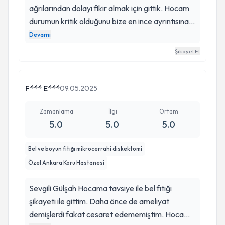
ağrılarından dolayı fikir almak için gittik. Hocam
durumun kritik olduğunu bize en ince ayrıntısına
kadar anlattıktan sonra ameliyat olmaya karar
Devamı
verdi annem. 5 saate yakın süren başarılı bir
Şikayet Et
ameliyat oldu. Gülşah Hocanın ameliyat
öncesinde ve sonrasındaki ilgisi, güler yüzü ile
hastasını takip eden bir hekim olması bizi çok
F*** E***
09.05.2025
rahatlattı. Gülşah hocama her şey için çok
teşekkür ederiz.
Zamanlama
İlgi
Ortam
5.0
5.0
5.0
Bel ve boyun fıtığı mikrocerrahi diskektomi
Özel Ankara Koru Hastanesi
Sevgili Gülşah Hocama tavsiye ile bel fıtığı
şikayeti ile gittim. Daha önce de ameliyat
demişlerdi fakat cesaret edememiştim. Hocamın