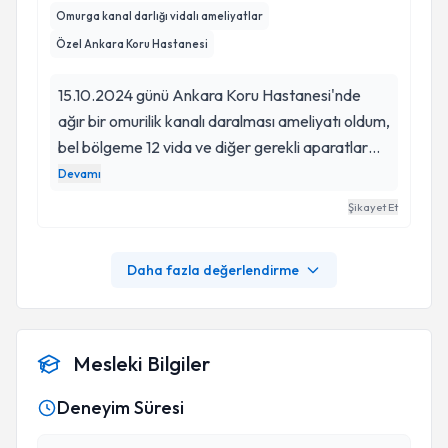
Omurga kanal darlığı vidalı ameliyatlar
Özel Ankara Koru Hastanesi
15.10.2024 günü Ankara Koru Hastanesi'nde
ağır bir omurilik kanalı daralması ameliyatı oldum,
bel bölgeme 12 vida ve diğer gerekli aparatlar
takıldı. Beş saat süren bu zorlu ameliyatı büyük
Devamı
bir başarıyla yapan Prof. Dr. Gülşah Bademci'ye
Şikayet Et
çok teşekkür ederim. Gülşah Hanım ilk
muayeneden itibaren konuya hakimiyeti ve
Daha fazla değerlendirme
olumlu yaklaşımı ile bende büyük bir güven
duygusu oluşturdu, ve sonuçta da beni son
derece rahatlatan bir operasyonu başarılı ile
tamamladı. Bu vesile ile, ameliyatıma katılan tüm
Mesleki Bilgiler
ekibe ve Koru Hastanesi'nin tüm çalışanlarına da,
Deneyim Süresi
yoğun ilgileri ve güler yüzleri için teşekkür
ederim.