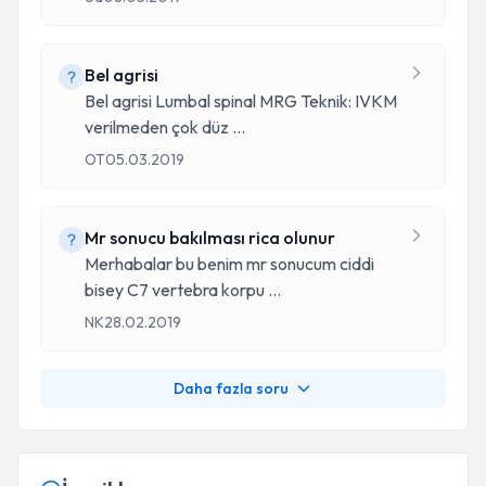
Bel agrisi
Bel agrisi Lumbal spinal MRG Teknik: IVKM
verilmeden çok düz
...
OT
05.03.2019
Mr sonucu bakılması rica olunur
Merhabalar bu benim mr sonucum ciddi
bisey C7 vertebra korpu
...
NK
28.02.2019
Daha fazla soru