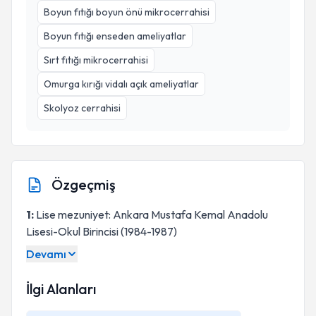
Boyun fıtığı boyun önü mikrocerrahisi
Boyun fıtığı enseden ameliyatlar
Sırt fıtığı mikrocerrahisi
Omurga kırığı vidalı açık ameliyatlar
Skolyoz cerrahisi
Özgeçmiş
1:
Lise mezuniyet: Ankara Mustafa Kemal Anadolu
Lisesi-Okul Birincisi (1984-1987)
2:
Devamı
3:
İlgi Alanları