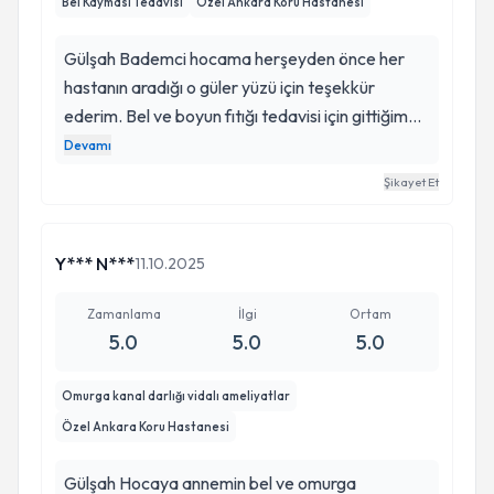
Bel Kayması Tedavisi
Özel Ankara Koru Hastanesi
sonuçlarına göre; beni de yormayacak şekilde bir
tedavi yöntemi belirleyeceğini söyledi. İlk
Gülşah Bademci hocama herşeyden önce her
izlenimim beklediğimin çok çok ötesinde, iyi ki
hastanın aradığı o güler yüzü için teşekkür
varsınız.
ederim. Bel ve boyun fıtığı tedavisi için gittiğim
aynı gün içinde hem röntgen hem de mr
Devamı
çektirdiğim için de ayrıca şanslıydım. Gülşah
Şikayet Et
hocam hastalığımı en ince ayrıntısına kadar bana
açıkladı şu an ameliyatım yok ama tedavimde
nasıl yol alacağımızı net olarak açıkladı.
Y*** N***
11.10.2025
Kendisine çok teşekkür ederim.
Zamanlama
İlgi
Ortam
5.0
5.0
5.0
Omurga kanal darlığı vidalı ameliyatlar
Özel Ankara Koru Hastanesi
Gülşah Hocaya annemin bel ve omurga