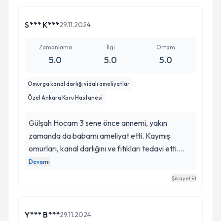
bacaklarında olan güç kaybı hemen ameliyat
sonrası düzeldi. Hocamız ameliyat sonrası her
S*** K***
29.11.2024
gün gelerek bizzat pansumanını yaptı. Hocamıza
olan güvenimiz ve saygımız sonsuz. 85 yaşındaki
Zamanlama
İlgi
Ortam
5.0
5.0
5.0
bir insanın kalan yaşamını kaliteli kılan hem
mesleki anlamda hemde insan olarak mükemmel
Omurga kanal darlığı vidalı ameliyatlar
olan Gülşah hocam hep varolun. Saygı ve
Özel Ankara Koru Hastanesi
sevgilerimle.
Gülşah Hocam 3 sene önce annemi, yakın
zamanda da babamı ameliyat etti. Kaymış
omurları, kanal darlığını ve fıtıkları tedavi etti.
Kendisi bizim için Tanrı’nın yeryüzündeki eli oldu.
Devamı
Annemin de babamın da ilerlemiş yaşlarına
Şikayet Et
rağmen, her ikisi de kusursuz bir ameliyat süreci
geçirdi. Hocamın üstün bilgisi ve tecrübesi
sayesinde her ikisi de çok kısa sürede sağlığına
Y*** B***
29.11.2024