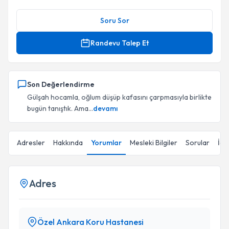
Soru Sor
Randevu Talep Et
Son Değerlendirme
Gülşah hocamla, oğlum düşüp kafasını çarpmasıyla birlikte
bugün tanıştık. Ama...
devamı
Adresler
Hakkında
Yorumlar
Mesleki Bilgiler
Sorular
İçe
Adres
Özel Ankara Koru Hastanesi