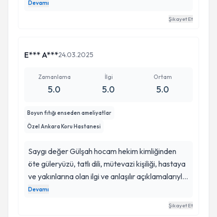
bizi en ufak detaya kadar bilgilendirmesi ile
Devamı
durumun ciddiyetini anlamış oldum ve hemen hiç
Şikayet Et
düşünmeden Gülşah Hocama ameliyat olmaya
karar verdim. Çok başarılı bir ameliyat geçirdim.
Kendisine buradan çok ama çok teşekkür
E*** A***
24.03.2025
ediyorum. İyi ki varsınız sevgi dolu güler yüzlü
HOCAM…🌸
Zamanlama
İlgi
Ortam
5.0
5.0
5.0
Boyun fıtığı enseden ameliyatlar
Özel Ankara Koru Hastanesi
Saygı değer Gülşah hocam hekim kimliğinden
öte güleryüzü, tatlı dili, mütevazi kişiliği, hastaya
ve yakınlarına olan ilgi ve anlaşılır açıklamalarıyla
gerçek bir şans. 85 yaşındaki babam Metin
Devamı
Haktanır'ın boyun fıtığı ameliyatını çok başarılı bir
Şikayet Et
şekilde gerçekleştirdi.Babamın llerinde ve