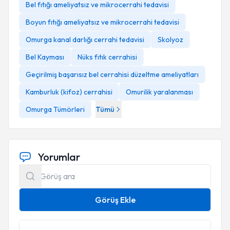
Bel fıtığı ameliyatsız ve mikrocerrahi tedavisi
4:
Boyun fıtığı ameliyatsız ve mikrocerrahi tedavisi
5:
Omurga kanal darlığı cerrahi tedavisi
Skolyoz
Bel Kayması
Nüks fıtık cerrahisi
6:
Geçirilmiş başarısız bel cerrahisi düzeltme ameliyatları
Kamburluk (kifoz) cerrahisi
Omurilik yaralanması
Omurga Tümörleri
Tümü
7:
8
Yorumlar
9:
Görüş Ekle
10: