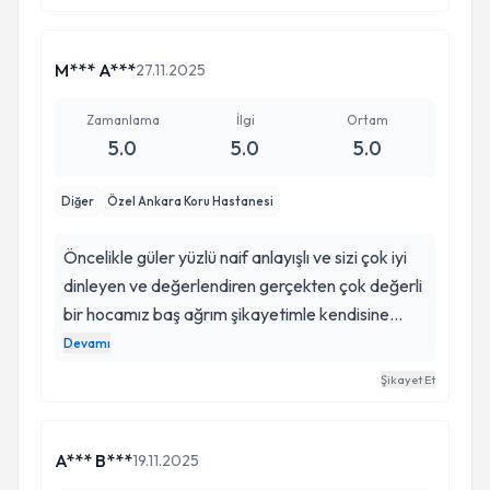
bugün hocamla yollarımız kesişti…
19:
M*** A***
27.11.2025
Zamanlama
İlgi
Ortam
5.0
5.0
5.0
Diğer
Özel Ankara Koru Hastanesi
Öncelikle güler yüzlü naif anlayışlı ve sizi çok iyi
dinleyen ve değerlendiren gerçekten çok değerli
bir hocamız baş ağrım şikayetimle kendisine
muayene oldum 3 yıldır kapı kapı hastane
Devamı
hastane gezmedim yer kalmadı mucize gibi
Şikayet Et
gerçekten Allah razı olsun her gün dua ediyorum
kendisine iyiki varsınız değerli hocam sağlığıma
kavuştum sayenizde
A*** B***
19.11.2025