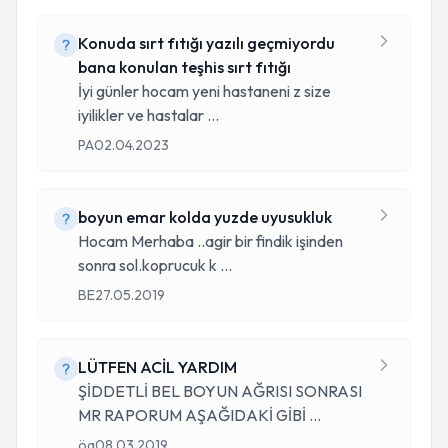
Konuda sırt fıtığı yazılı geçmiyordu
bana konulan teşhis sırt fıtığı
İyi günler hocam yeni hastaneni z size
iyilikler ve hastalar
...
PA
02.04.2023
boyun emar kolda yuzde uyusukluk
Hocam Merhaba ..agir bir findik işinden
sonra sol.koprucuk k
...
BE
27.05.2019
LÜTFEN ACİL YARDIM
ŞİDDETLİ BEL BOYUN AĞRISI SONRASI
MR RAPORUM AŞAĞIDAKİ GİBİ
...
öa
08.03.2019