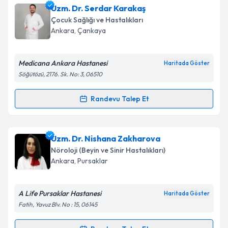
Uzm. Dr. Filiz Ökten
için randevu takvimi talebi
Uzm. Dr. Serdar Karakaş
oluşturun. Size bu uzmandan randevu almanız için bir
Çocuk Sağlığı ve Hastalıkları
takvim hazırlandığında e-posta ile bilgilendireceğiz.
Ankara
, Çankaya
E-posta Adresiniz
Medicana Ankara Hastanesi
Haritada Göster
Söğütözü, 2176. Sk. No: 3, 06510
Kişisel verilerimin işlenmesine ilişkin
Aydınlatma
Randevu Talep Et
Randevu Takvimi Talebi
Metni
'ni okudum ve kişisel verilerimin belirtilen
kapsamda işlenmesini kabul ediyorum.
Uzm. Dr. Serdar Karakaş
için randevu takvimi talebi
Uzm. Dr. Nishana Zakharova
oluşturun. Size bu uzmandan randevu almanız için bir
Takvim Talebini Gönder
Nöroloji (Beyin ve Sinir Hastalıkları)
takvim hazırlandığında e-posta ile bilgilendireceğiz.
Ankara
, Pursaklar
E-posta Adresiniz
A Life Pursaklar Hastanesi
Haritada Göster
Fatih, Yavuz Blv. No : 15, 06145