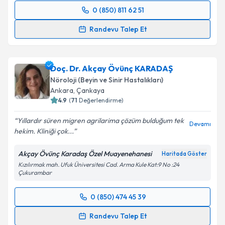
0 (850) 811 62 51
Randevu Takvimi Talebi
Randevu Talep Et
Uzm. Dr. Yasemin Polat Ünaltekin
için randevu
takvimi talebi oluşturun. Size bu uzmandan randevu
Doç. Dr. Akçay Övünç KARADAŞ
almanız için bir takvim hazırlandığında e-posta ile
bilgilendireceğiz.
Nöroloji (Beyin ve Sinir Hastalıkları)
Ankara
, Çankaya
E-posta Adresiniz
4.9
(
71
Değerlendirme)
Yıllardır süren migren agrilarima çözüm bulduğum tek
Devamı
hekim. Kliniği çok...
Kişisel verilerimin işlenmesine ilişkin
Aydınlatma
Akçay Övünç Karadaş Özel Muayenehanesi
Haritada Göster
Metni
'ni okudum ve kişisel verilerimin belirtilen
Kızılırmak mah. Ufuk Üniversitesi Cad. Arma Kule Kat:9 No :24
kapsamda işlenmesini kabul ediyorum.
Çukurambar
0 (850) 474 45 39
Takvim Talebini Gönder
Randevu Takvimi Talebi
Randevu Talep Et