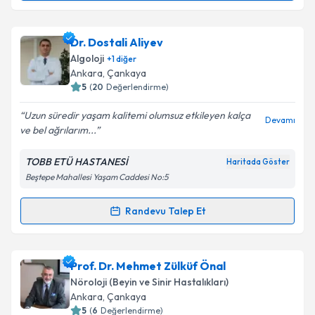
Doç. Dr. Akçay Övünç KARADAŞ
için randevu takvimi
talebi oluşturun. Size bu uzmandan randevu almanız
Dr. Dostali Aliyev
için bir takvim hazırlandığında e-posta ile
bilgilendireceğiz.
Algoloji
+
1
diğer
Ankara
, Çankaya
E-posta Adresiniz
5
(
20
Değerlendirme)
Uzun süredir yaşam kalitemi olumsuz etkileyen kalça
Devamı
ve bel ağrılarım...
Kişisel verilerimin işlenmesine ilişkin
Aydınlatma
TOBB ETÜ HASTANESİ
Haritada Göster
Metni
'ni okudum ve kişisel verilerimin belirtilen
Beştepe Mahallesi Yaşam Caddesi No:5
kapsamda işlenmesini kabul ediyorum.
Randevu Talep Et
Randevu Takvimi Talebi
Takvim Talebini Gönder
Dr. Dostali Aliyev
için randevu takvimi talebi
Prof. Dr. Mehmet Zülküf Önal
oluşturun. Size bu uzmandan randevu almanız için bir
Nöroloji (Beyin ve Sinir Hastalıkları)
takvim hazırlandığında e-posta ile bilgilendireceğiz.
Ankara
, Çankaya
5
(
6
Değerlendirme)