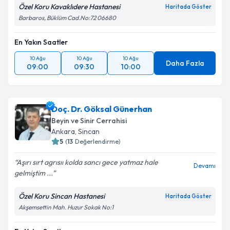
Özel Koru Kavaklıdere Hastanesi
Haritada Göster
Barbaros, Büklüm Cad.No:72 06680
En Yakın Saatler
10 Ağu
10 Ağu
10 Ağu
Daha Fazla
09:00
09:30
10:00
Doç. Dr. Göksal Günerhan
Beyin ve Sinir Cerrahisi
Ankara
, Sincan
5
(
13
Değerlendirme)
Aşırı sırt agrısıı kolda sancı gece yatmaz hale
Devamı
gelmiştim ...
Özel Koru Sincan Hastanesi
Haritada Göster
Akşemsettin Mah. Huzur Sokak No:1