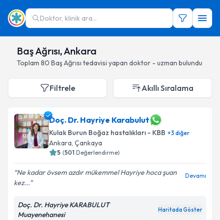
Doktor, klinik ara...
Baş Ağrısı, Ankara
Toplam
80
Baş Ağrısı
tedavisi yapan doktor - uzman bulundu
Filtrele
Akıllı Sıralama
Doç. Dr. Hayriye Karabulut
Kulak Burun Boğaz hastalıkları - KBB
+
3
diğer
Ankara
, Çankaya
5
(
501
Değerlendirme)
Ne kadar övsem azdır mükemmel Hayriye hoca şuan
Devamı
kez...
Doç. Dr. Hayriye KARABULUT
Haritada Göster
Muayenehanesi