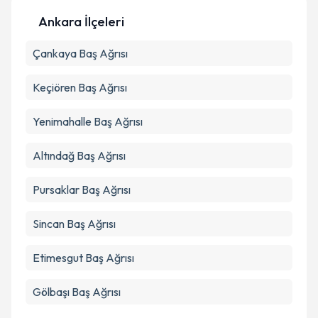
Kişisel verilerimin işlenmesine ilişkin
Aydınlatma
Metni
'ni okudum ve kişisel verilerimin belirtilen
Ankara İlçeleri
kapsamda işlenmesini kabul ediyorum.
Çankaya
Baş Ağrısı
Takvim Talebini Gönder
Keçiören
Baş Ağrısı
Yenimahalle
Baş Ağrısı
Altındağ
Baş Ağrısı
Pursaklar
Baş Ağrısı
Sincan
Baş Ağrısı
Etimesgut
Baş Ağrısı
Gölbaşı
Baş Ağrısı