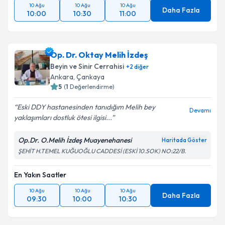
10 Ağu
10 Ağu
10 Ağu
Daha Fazla
10:00
10:30
11:00
Op. Dr. Oktay Melih İzdeş
Beyin ve Sinir Cerrahisi
+
2
diğer
Ankara
, Çankaya
5
(
1
Değerlendirme)
Eski DDY hastanesinden tanıdığım Melih bey
Devamı
yaklaşımları dostluk ötesi ilgisi...
Op.Dr. O.Melih İzdeş Muayenehanesi
Haritada Göster
ŞEHİT H.TEMEL KUĞUOĞLU CADDESİ (ESKİ 10.SOK) NO:22/B.
En Yakın Saatler
10 Ağu
10 Ağu
10 Ağu
Daha Fazla
09:30
10:00
10:30