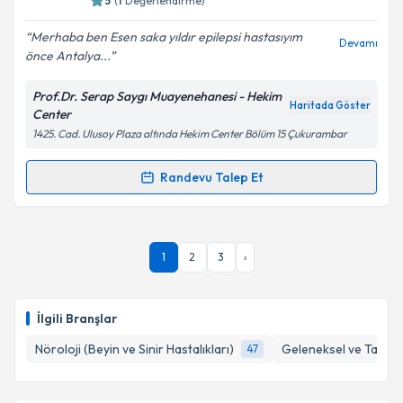
5
(
1
Değerlendirme)
E-posta Adresiniz
Merhaba ben Esen saka yıldır epilepsi hastasıyım
Devamı
önce Antalya...
Prof.Dr. Serap Saygı Muayenehanesi - Hekim
Kişisel verilerimin işlenmesine ilişkin
Aydınlatma
Haritada Göster
Center
Metni
'ni okudum ve kişisel verilerimin belirtilen
1425. Cad. Ulusoy Plaza altında Hekim Center Bölüm 15 Çukurambar
kapsamda işlenmesini kabul ediyorum.
Randevu Talep Et
Randevu Takvimi Talebi
Takvim Talebini Gönder
Prof. Dr. Serap Saygı
için randevu takvimi talebi
1
2
3
›
oluşturun. Size bu uzmandan randevu almanız için bir
takvim hazırlandığında e-posta ile bilgilendireceğiz.
E-posta Adresiniz
İlgili Branşlar
Nöroloji (Beyin ve Sinir Hastalıkları)
Geleneksel ve Tamaml
47