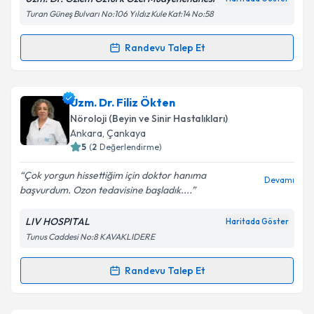
Kişisel verilerimin işlenmesine ilişkin
Aydınlatma
Turan Güneş Bulvarı No:106 Yıldız Kule Kat:14 No:58
Metni
'ni okudum ve kişisel verilerimin belirtilen
kapsamda işlenmesini kabul ediyorum.
Randevu Talep Et
Randevu Takvimi Talebi
Takvim Talebini Gönder
Uzm. Dr. Özlem Öztürk
için randevu takvimi talebi
Uzm. Dr. Filiz Ökten
oluşturun. Size bu uzmandan randevu almanız için bir
Nöroloji (Beyin ve Sinir Hastalıkları)
takvim hazırlandığında e-posta ile bilgilendireceğiz.
Ankara
, Çankaya
5
(
2
Değerlendirme)
E-posta Adresiniz
Çok yorgun hissettiğim için doktor hanıma
Devamı
başvurdum. Ozon tedavisine başladık....
LIV HOSPITAL
Haritada Göster
Kişisel verilerimin işlenmesine ilişkin
Aydınlatma
Tunus Caddesi No:8 KAVAKLIDERE
Metni
'ni okudum ve kişisel verilerimin belirtilen
kapsamda işlenmesini kabul ediyorum.
Randevu Talep Et
Randevu Takvimi Talebi
Takvim Talebini Gönder