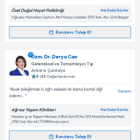
E-posta Adresiniz
Özel Doğal Hayat Polikliniği
Haritada Göster
Oğuzlar Mahallesi Ceyhun Atuf Kansu Caddesi 1370 Sok. No: 12/A Balgat
Kişisel verilerimin işlenmesine ilişkin
Aydınlatma
Randevu Talep Et
Randevu Takvimi Talebi
Metni
'ni okudum ve kişisel verilerimin belirtilen
kapsamda işlenmesini kabul ediyorum.
Dr. Suat Arusan
için randevu takvimi talebi oluşturun.
Uzm. Dr. Derya Can
Size bu uzmandan randevu almanız için bir takvim
Takvim Talebini Gönder
Geleneksel ve Tamamlayıcı Tıp
hazırlandığında e-posta ile bilgilendireceğiz.
Ankara
, Çankaya
5
(
65
Değerlendirme)
E-posta Adresiniz
Ayak bileğimde ki ağrı sebebi ile bana kemik iliği
Devamı
ödemi...
Ağrısız Yaşam Klinikleri
Haritada Göster
Kişisel verilerimin işlenmesine ilişkin
Aydınlatma
Maidan iş ve Yaşam Merkezi A Blok Kat:10 No:105 Mustafa Kemal Mah.
Metni
'ni okudum ve kişisel verilerimin belirtilen
2118 Cad. No:4A (TOBB binası yanı)
kapsamda işlenmesini kabul ediyorum.
Randevu Talep Et
Randevu Takvimi Talebi