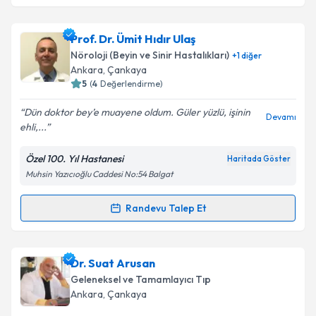
Takvim Talebini Gönder
Dr. Öğr. Üyesi Onur Serdar Gençler
için randevu
Prof. Dr. Ümit Hıdır Ulaş
takvimi talebi oluşturun. Size bu uzmandan randevu
Nöroloji (Beyin ve Sinir Hastalıkları)
+
1
diğer
almanız için bir takvim hazırlandığında e-posta ile
Ankara
, Çankaya
bilgilendireceğiz.
5
(
4
Değerlendirme)
E-posta Adresiniz
Dün doktor bey’e muayene oldum. Güler yüzlü, işinin
Devamı
ehli,...
Özel 100. Yıl Hastanesi
Haritada Göster
Muhsin Yazıcıoğlu Caddesi No:54 Balgat
Kişisel verilerimin işlenmesine ilişkin
Aydınlatma
Metni
'ni okudum ve kişisel verilerimin belirtilen
kapsamda işlenmesini kabul ediyorum.
Randevu Talep Et
Randevu Takvimi Talebi
Takvim Talebini Gönder
Prof. Dr. Ümit Hıdır Ulaş
için randevu takvimi talebi
Dr. Suat Arusan
oluşturun. Size bu uzmandan randevu almanız için bir
Geleneksel ve Tamamlayıcı Tıp
takvim hazırlandığında e-posta ile bilgilendireceğiz.
Ankara
, Çankaya