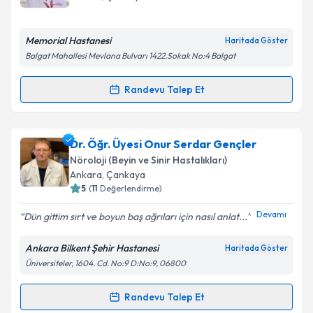
E-posta Adresiniz
Memorial Hastanesi
Haritada Göster
Balgat Mahallesi Mevlana Bulvarı 1422.Sokak No:4 Balgat
Kişisel verilerimin işlenmesine ilişkin
Aydınlatma
Randevu Talep Et
Randevu Takvimi Talebi
Metni
'ni okudum ve kişisel verilerimin belirtilen
kapsamda işlenmesini kabul ediyorum.
Doç. Dr. Nilgül Yardımcı
için randevu takvimi talebi
Dr. Öğr. Üyesi Onur Serdar Gençler
oluşturun. Size bu uzmandan randevu almanız için bir
Takvim Talebini Gönder
Nöroloji (Beyin ve Sinir Hastalıkları)
takvim hazırlandığında e-posta ile bilgilendireceğiz.
Ankara
, Çankaya
5
(
11
Değerlendirme)
E-posta Adresiniz
Devamı
Dün gittim sırt ve boyun baş ağrıları için nasıl anlat...
Ankara Bilkent Şehir Hastanesi
Haritada Göster
Üniversiteler, 1604. Cd. No:9 D:No:9, 06800
Kişisel verilerimin işlenmesine ilişkin
Aydınlatma
Metni
'ni okudum ve kişisel verilerimin belirtilen
kapsamda işlenmesini kabul ediyorum.
Randevu Talep Et
Randevu Takvimi Talebi