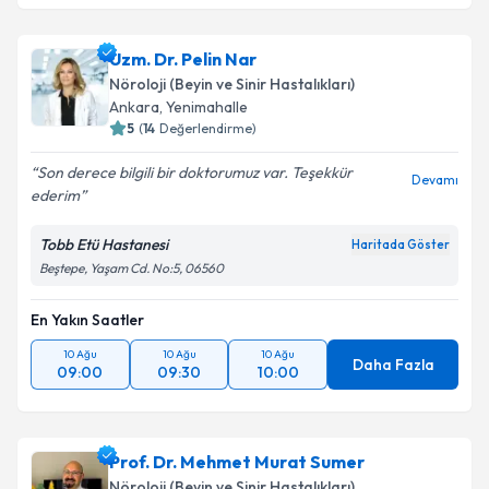
Uzm. Dr. Pelin Nar
Nöroloji (Beyin ve Sinir Hastalıkları)
Ankara
, Yenimahalle
5
(
14
Değerlendirme)
Son derece bilgili bir doktorumuz var. Teşekkür
Devamı
ederim
Tobb Etü Hastanesi
Haritada Göster
Beştepe, Yaşam Cd. No:5, 06560
En Yakın Saatler
10 Ağu
10 Ağu
10 Ağu
Daha Fazla
09:00
09:30
10:00
Prof. Dr. Mehmet Murat Sumer
Nöroloji (Beyin ve Sinir Hastalıkları)