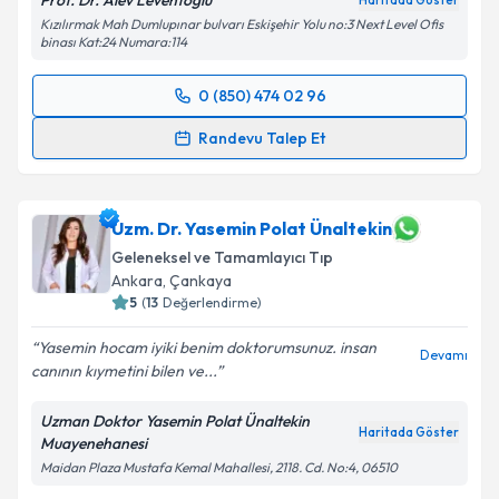
Prof. Dr. Alev Leventoğlu
Haritada Göster
kapsamda işlenmesini kabul ediyorum.
Kızılırmak Mah Dumlupınar bulvarı Eskişehir Yolu no:3 Next Level Ofis
binası Kat:24 Numara:114
Takvim Talebini Gönder
0 (850) 474 02 96
Randevu Takvimi Talebi
Randevu Talep Et
Prof. Dr. Alev Leventoğlu
için randevu takvimi talebi
oluşturun. Size bu uzmandan randevu almanız için bir
takvim hazırlandığında e-posta ile bilgilendireceğiz.
Uzm. Dr. Yasemin Polat Ünaltekin
Geleneksel ve Tamamlayıcı Tıp
E-posta Adresiniz
Ankara
, Çankaya
5
(
13
Değerlendirme)
Yasemin hocam iyiki benim doktorumsunuz. insan
Devamı
canının kıymetini bilen ve...
Kişisel verilerimin işlenmesine ilişkin
Aydınlatma
Metni
'ni okudum ve kişisel verilerimin belirtilen
Uzman Doktor Yasemin Polat Ünaltekin
kapsamda işlenmesini kabul ediyorum.
Haritada Göster
Muayenehanesi
Maidan Plaza Mustafa Kemal Mahallesi, 2118. Cd. No:4, 06510
Takvim Talebini Gönder