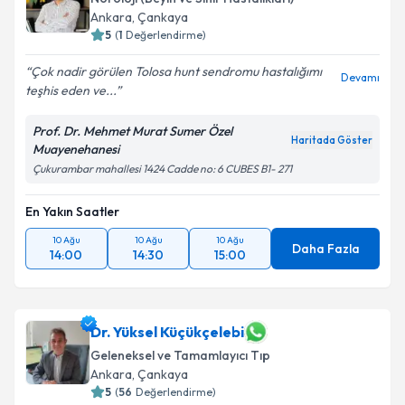
Ankara
, Çankaya
5
(
1
Değerlendirme)
Çok nadir görülen Tolosa hunt sendromu hastalığımı
Devamı
teşhis eden ve...
Prof. Dr. Mehmet Murat Sumer Özel
Haritada Göster
Muayenehanesi
Çukurambar mahallesi 1424 Cadde no: 6 CUBES B1- 271
En Yakın Saatler
10 Ağu
10 Ağu
10 Ağu
Daha Fazla
14:00
14:30
15:00
Dr. Yüksel Küçükçelebi
Geleneksel ve Tamamlayıcı Tıp
Ankara
, Çankaya
5
(
56
Değerlendirme)