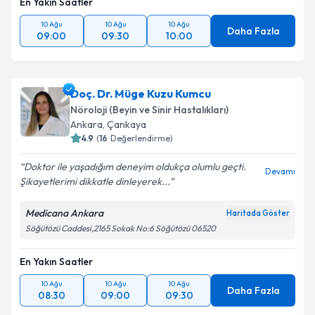
En Yakın Saatler
10 Ağu
10 Ağu
10 Ağu
Daha Fazla
09:00
09:30
10:00
Doç. Dr. Müge Kuzu Kumcu
Nöroloji (Beyin ve Sinir Hastalıkları)
Ankara
, Çankaya
4.9
(
16
Değerlendirme)
Doktor ile yaşadığım deneyim oldukça olumlu geçti.
Devamı
Şikayetlerimi dikkatle dinleyerek...
Medicana Ankara
Haritada Göster
Söğütözü Caddesi,2165 Sokak No:6 Söğütözü 06520
En Yakın Saatler
10 Ağu
10 Ağu
10 Ağu
Daha Fazla
08:30
09:00
09:30