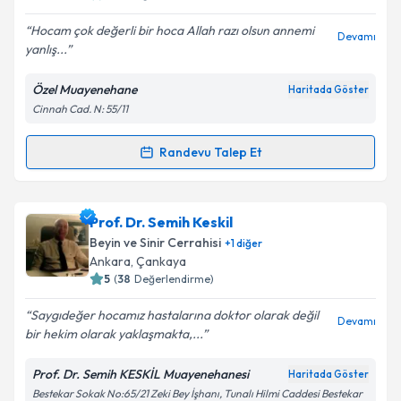
E-posta Adresiniz
Hocam çok değerli bir hoca Allah razı olsun annemi
Devamı
yanlış...
Özel Muayenehane
Haritada Göster
Kişisel verilerimin işlenmesine ilişkin
Aydınlatma
Cinnah Cad. N: 55/11
Metni
'ni okudum ve kişisel verilerimin belirtilen
kapsamda işlenmesini kabul ediyorum.
Randevu Talep Et
Randevu Takvimi Talebi
Takvim Talebini Gönder
Prof. Dr. Mehmet Zülküf Önal
için randevu takvimi
Prof. Dr. Semih Keskil
talebi oluşturun. Size bu uzmandan randevu almanız
Beyin ve Sinir Cerrahisi
+
1
diğer
için bir takvim hazırlandığında e-posta ile
Ankara
, Çankaya
bilgilendireceğiz.
5
(
38
Değerlendirme)
E-posta Adresiniz
Saygıdeğer hocamız hastalarına doktor olarak değil
Devamı
bir hekim olarak yaklaşmakta,...
Prof. Dr. Semih KESKİL Muayenehanesi
Haritada Göster
Bestekar Sokak No:65/21 Zeki Bey İşhanı, Tunalı Hilmi Caddesi Bestekar
Kişisel verilerimin işlenmesine ilişkin
Aydınlatma