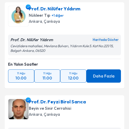
Prof. Dr. Nilüfer Yıldırım
Nükleer Tıp
+
1
diğer
Ankara
, Çankaya
Prof. Dr. Nilüfer Yıldırım
Haritada Göster
Cevizlidere mahallesi, Mevlana Bulvarı, Yıldırım Kule 5. Kat No:221/15,
Balgat-Ankara, 06520
En Yakın Saatler
11 Ağu
11 Ağu
11 Ağu
Daha Fazla
10:00
11:00
12:00
Prof. Dr. Feyzi Birol Sarıca
Beyin ve Sinir Cerrahisi
Ankara
, Çankaya