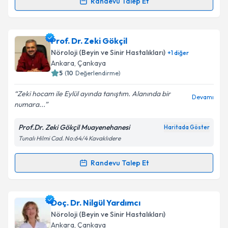
Kişisel verilerimin işlenmesine ilişkin
Aydınlatma
Randevu Talep Et
Randevu Takvimi Talebi
Metni
'ni okudum ve kişisel verilerimin belirtilen
kapsamda işlenmesini kabul ediyorum.
Uzm. Dr. Nishana Zakharova
için randevu takvimi
Prof. Dr. Zeki Gökçil
talebi oluşturun. Size bu uzmandan randevu almanız
Takvim Talebini Gönder
Nöroloji (Beyin ve Sinir Hastalıkları)
+
1
diğer
için bir takvim hazırlandığında e-posta ile
Ankara
, Çankaya
bilgilendireceğiz.
5
(
10
Değerlendirme)
E-posta Adresiniz
Zeki hocam ile Eylül ayında tanıştım. Alanında bir
Devamı
numara...
Prof.Dr. Zeki Gökçil Muayenehanesi
Haritada Göster
Tunalı Hilmi Cad. No:64/4 Kavaklıdere
Kişisel verilerimin işlenmesine ilişkin
Aydınlatma
Metni
'ni okudum ve kişisel verilerimin belirtilen
kapsamda işlenmesini kabul ediyorum.
Randevu Talep Et
Randevu Takvimi Talebi
Takvim Talebini Gönder
Prof. Dr. Zeki Gökçil
için randevu takvimi talebi
Doç. Dr. Nilgül Yardımcı
oluşturun. Size bu uzmandan randevu almanız için bir
Nöroloji (Beyin ve Sinir Hastalıkları)
takvim hazırlandığında e-posta ile bilgilendireceğiz.
Ankara
, Çankaya