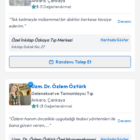
Ankara
, Çankaya
5
(
1
Değerlendirme)
E-posta Adresiniz
Tek kelimeyle mükemmel bir doktor.herkese tavsiye
Devamı
ederim.
Özel İnkılap Özkaya Tıp Merkezi
Haritada Göster
Kişisel verilerimin işlenmesine ilişkin
Aydınlatma
İnkılap Sokak No: 27
Metni
'ni okudum ve kişisel verilerimin belirtilen
kapsamda işlenmesini kabul ediyorum.
Randevu Talep Et
Randevu Takvimi Talebi
Takvim Talebini Gönder
Uzm. Dr. İklim Özdemir
için randevu takvimi talebi
Uzm. Dr. Özlem Öztürk
oluşturun. Size bu uzmandan randevu almanız için bir
Geleneksel ve Tamamlayıcı Tıp
takvim hazırlandığında e-posta ile bilgilendireceğiz.
Ankara
, Çankaya
5
(
3
Değerlendirme)
E-posta Adresiniz
Özlem hanım öncelikle uyguladığı tedavi yöntemleri ile
Devamı
bana güven veren,...
Uzm. Dr. Özlem Öztürk Özel Muayenehanesi
Haritada Göster