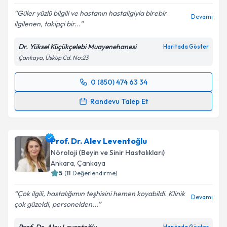
Güler yüzlü bilgili ve hastanın hastaligiyla birebir
Devamı
ilgilenen, takipçi bir...
Dr. Yüksel Küçükçelebi Muayenehanesi
Haritada Göster
Çankaya, Üsküp Cd. No:23
0 (850) 474 63 34
Randevu Takvimi Talebi
Randevu Talep Et
Dr. Yüksel Küçükçelebi
için randevu takvimi talebi
oluşturun. Size bu uzmandan randevu almanız için bir
Prof. Dr. Alev Leventoğlu
takvim hazırlandığında e-posta ile bilgilendireceğiz.
Nöroloji (Beyin ve Sinir Hastalıkları)
E-posta Adresiniz
Ankara
, Çankaya
5
(
11
Değerlendirme)
Çok ilgili, hastalığımın teşhisini hemen koyabildi. Klinik
Devamı
çok güzeldi, personelden...
Kişisel verilerimin işlenmesine ilişkin
Aydınlatma
Metni
'ni okudum ve kişisel verilerimin belirtilen