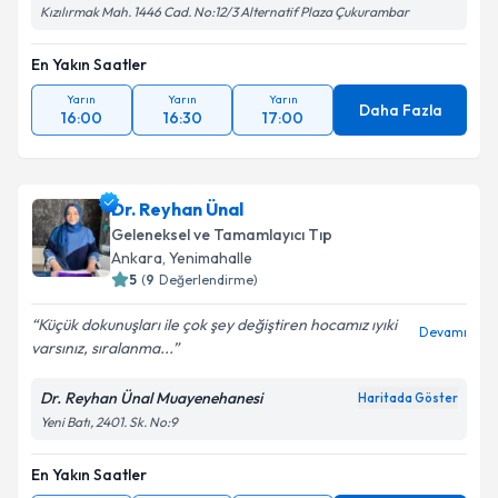
Kızılırmak Mah. 1446 Cad. No:12/3 Alternatif Plaza Çukurambar
En Yakın Saatler
Yarın
Yarın
Yarın
Daha Fazla
16:00
16:30
17:00
Dr. Reyhan Ünal
Geleneksel ve Tamamlayıcı Tıp
Ankara
, Yenimahalle
5
(
9
Değerlendirme)
Küçük dokunuşları ile çok şey değiştiren hocamız ıyıki
Devamı
varsınız, sıralanma...
Dr. Reyhan Ünal Muayenehanesi
Haritada Göster
Yeni Batı, 2401. Sk. No:9
En Yakın Saatler