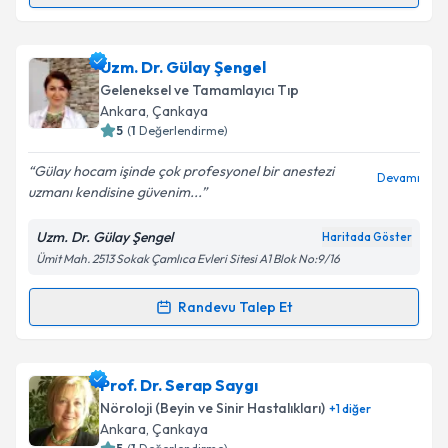
Takvim Talebini Gönder
Uzm. Dr. Derya Can
için randevu takvimi talebi
Uzm. Dr. Gülay Şengel
oluşturun. Size bu uzmandan randevu almanız için bir
Geleneksel ve Tamamlayıcı Tıp
takvim hazırlandığında e-posta ile bilgilendireceğiz.
Ankara
, Çankaya
5
(
1
Değerlendirme)
E-posta Adresiniz
Gülay hocam işinde çok profesyonel bir anestezi
Devamı
uzmanı kendisine güvenim...
Uzm. Dr. Gülay Şengel
Haritada Göster
Kişisel verilerimin işlenmesine ilişkin
Aydınlatma
Ümit Mah. 2513 Sokak Çamlıca Evleri Sitesi A1 Blok No:9/16
Metni
'ni okudum ve kişisel verilerimin belirtilen
kapsamda işlenmesini kabul ediyorum.
Randevu Talep Et
Randevu Takvimi Talebi
Takvim Talebini Gönder
Uzm. Dr. Gülay Şengel
için randevu takvimi talebi
Prof. Dr. Serap Saygı
oluşturun. Size bu uzmandan randevu almanız için bir
Nöroloji (Beyin ve Sinir Hastalıkları)
+
1
diğer
takvim hazırlandığında e-posta ile bilgilendireceğiz.
Ankara
, Çankaya