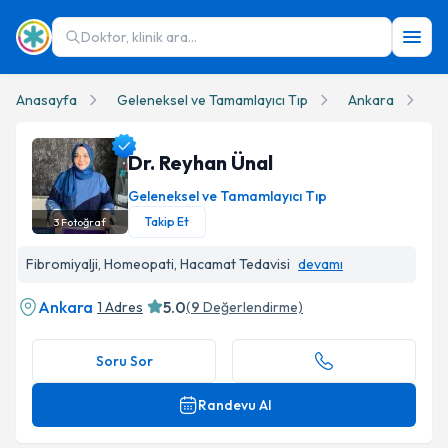
Doktor, klinik ara...
Anasayfa
Geleneksel ve Tamamlayıcı Tıp
Ankara
Dr
Dr. Reyhan Ünal
Geleneksel ve Tamamlayıcı Tıp
Takip Et
3
Fotoğraf
Dr. Reyhan Ünal Profil Fotoğrafı
Fibromiyalji, Homeopati, Hacamat Tedavisi
devamı
Ankara
5.0
1 Adres
(
9
Değerlendirme)
Soru Sor
Randevu Al