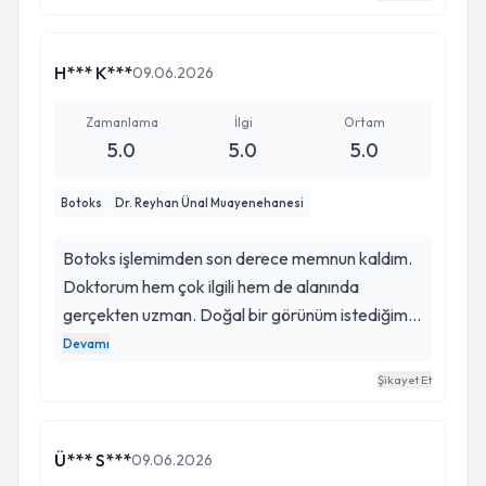
H*** K***
09.06.2026
Zamanlama
İlgi
Ortam
5.0
5.0
5.0
Botoks
Dr. Reyhan Ünal Muayenehanesi
Botoks işlemimden son derece memnun kaldım.
Doktorum hem çok ilgili hem de alanında
gerçekten uzman. Doğal bir görünüm istediğimi
özellikle belirtmiştim, sonuç tam olarak hayal
Devamı
ettiğim gibi oldu. İşlem öncesi ve sonrası detaylı
Şikayet Et
bilgilendirme yapması da içimi çok rahatlattı.
Gönül rahatlığıyla tavsiye ederim.
Ü*** S***
09.06.2026