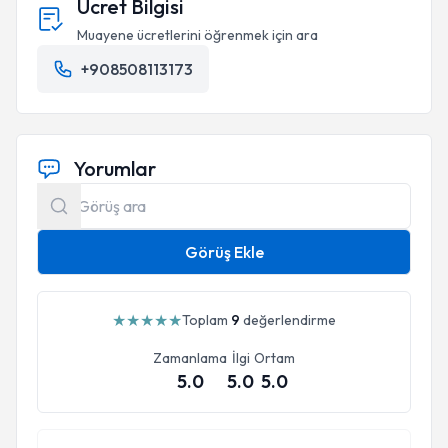
Ücret Bilgisi
Muayene ücretlerini öğrenmek için ara
+908508113173
Yorumlar
Görüş Ekle
★
★
★
★
★
Toplam
9
değerlendirme
Zamanlama
İlgi
Ortam
5.0
5.0
5.0