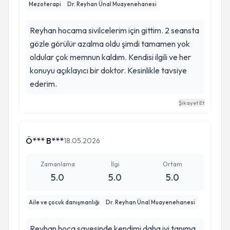
Mezoterapi
Dr. Reyhan Ünal Muayenehanesi
Reyhan hocama sivilcelerim için gittim. 2 seansta
gözle görülür azalma oldu şimdi tamamen yok
oldular çok memnun kaldım. Kendisi ilgili ve her
konuyu açıklayıcı bir doktor. Kesinlikle tavsiye
ederim.
Şikayet Et
Ö*** B***
18.05.2026
Zamanlama
İlgi
Ortam
5.0
5.0
5.0
Aile ve çocuk danışmanlığı
Dr. Reyhan Ünal Muayenehanesi
Reyhan hoca sayesinde kendimi daha iyi tanıma