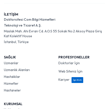
İLETİŞİM
Doktorsitesi Com Bilgi Hizmetleri
Teknoloji ve Ticaret A.Ş.
Maslak Mah. Ahi Evran Cd. A.O.S 55 Sokak No:2 Aksoy Plaza Giriş
Kat Kolektif House
İstanbul, Türkiye
SAĞLIK
PROFESYONELLER
Uzmanlar
Doktorlar İçin
Uzmanlık Alanları
Web Siteniz İçin
Hastalıklar
Kariyer
İşe Alım
Hizmetler
Hastaneler
KURUMSAL