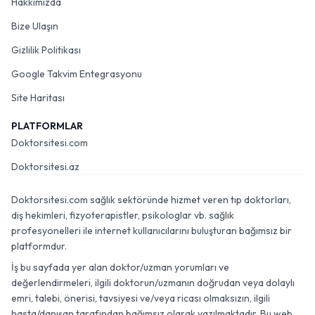
Hakkımızda
Bize Ulaşın
Gizlilik Politikası
Google Takvim Entegrasyonu
Site Haritası
PLATFORMLAR
Doktorsitesi.com
Doktorsitesi.az
Doktorsitesi.com sağlık sektöründe hizmet veren tıp doktorları,
diş hekimleri, fizyoterapistler, psikologlar vb. sağlık
profesyonelleri ile internet kullanıcılarını buluşturan bağımsız bir
platformdur.
İş bu sayfada yer alan doktor/uzman yorumları ve
değerlendirmeleri, ilgili doktorun/uzmanın doğrudan veya dolaylı
emri, talebi, önerisi, tavsiyesi ve/veya ricası olmaksızın, ilgili
hasta/danışan tarafından bağımsız olarak yazılmaktadır. Bu web