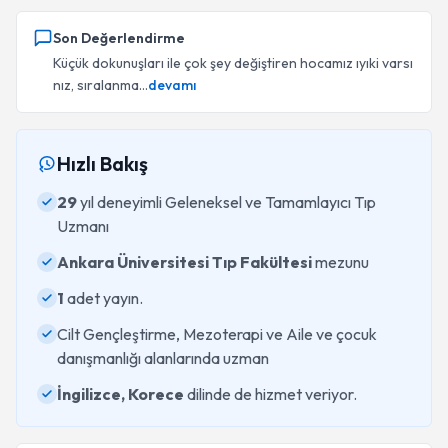
Son Değerlendirme
Küçük dokunuşları ile çok şey değiştiren hocamız ıyıki varsı
nız, sıralanma...
devamı
Hızlı Bakış
29
yıl deneyimli Geleneksel ve Tamamlayıcı Tıp
Uzmanı
Ankara Üniversitesi Tıp Fakültesi
mezunu
1
adet yayın.
Cilt Gençleştirme, Mezoterapi ve Aile ve çocuk
danışmanlığı alanlarında uzman
İngilizce, Korece
dilinde de hizmet veriyor.