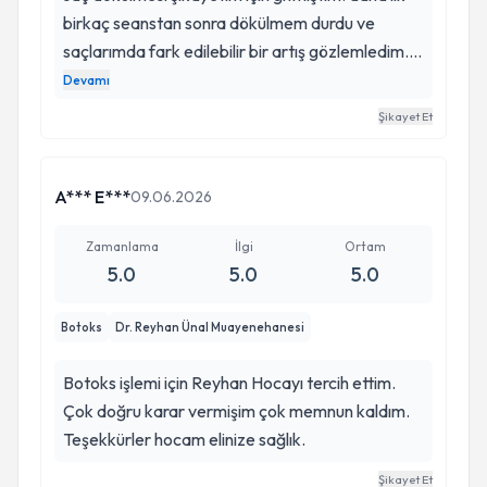
birkaç seanstan sonra dökülmem durdu ve
saçlarımda fark edilebilir bir artış gözlemledim.
reyhan hocamın yoğun bilgi birikimiyle süreç
Devamı
boyunca güven veren desteği bu konuda çok
Şikayet Et
yardımcı oldu. kesinlike tavsiye ediyorum
A*** E***
09.06.2026
Zamanlama
İlgi
Ortam
5.0
5.0
5.0
Botoks
Dr. Reyhan Ünal Muayenehanesi
Botoks işlemi için Reyhan Hocayı tercih ettim.
Çok doğru karar vermişim çok memnun kaldım.
Teşekkürler hocam elinize sağlık.
Şikayet Et