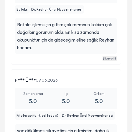
Botoks
Dr. Reyhan Ünal Muayenehanesi
Botoks işlemi için gittim çok memnun kaldım çok
doğal bir görünüm oldu. En kısa zamanda
akupunktur için de gideceğim eline sağlık Reyhan
hocam.
Şikayet Et
F*** Ü***
09.06.2026
Zamanlama
İlgi
Ortam
5.0
5.0
5.0
Fitoterapi (bitkisel tedavi)
Dr. Reyhan Ünal Muayenehanesi
saç dökülmesi şikayetim için gitmiştim. daha ilk