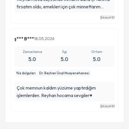
fırsatım oldu, emekleri için çok minnettarım. .
Şikayet Et
ş*** B***
18.05.2026
Zamanlama
İlgi
Ortam
5.0
5.0
5.0
Yüz dolguları
Dr. Reyhan Ünal Muayenehanesi
Çok memnun kaldım yüzüme yaptırdığım
işlemlerden. Reyhan hocama sevgiler♥️
Şikayet Et