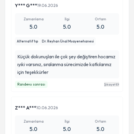
Y*** G***
19.06.2026
Zamanlama
İlgi
Ortam
5.0
5.0
5.0
Alternatif tıp
Dr. Reyhan Ünal Muayenehanesi
Küçük dokunuşları ile çok şey değiştiren hocamız
ıyıki varsınız, sıralanma sürecimizde katkılarınız
için teşekkürler
Randevu sonrası
Şikayet Et
Z*** A***
10.06.2026
Zamanlama
İlgi
Ortam
5.0
5.0
5.0