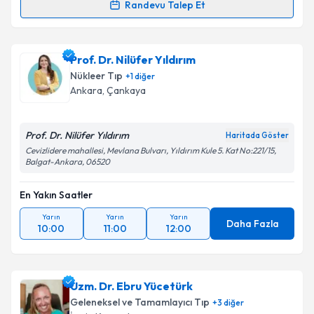
Randevu Talep Et
Uzm. Dr. Çağla Haksal
için randevu takvimi talebi
oluşturun. Size bu uzmandan randevu almanız için bir
Prof. Dr. Nilüfer Yıldırım
takvim hazırlandığında e-posta ile bilgilendireceğiz.
Nükleer Tıp
+
1
diğer
E-posta Adresiniz
Ankara
,
Çankaya
Prof. Dr. Nilüfer Yıldırım
Haritada Göster
Cevizlidere mahallesi, Mevlana Bulvarı, Yıldırım Kule 5. Kat No:221/15,
Kişisel verilerimin işlenmesine ilişkin
Aydınlatma
Balgat-Ankara, 06520
Metni
'ni okudum ve kişisel verilerimin belirtilen
kapsamda işlenmesini kabul ediyorum.
En Yakın Saatler
Yarın
Yarın
Yarın
Daha Fazla
Takvim Talebini Gönder
10:00
11:00
12:00
Uzm. Dr. Ebru Yücetürk
Geleneksel ve Tamamlayıcı Tıp
+
3
diğer