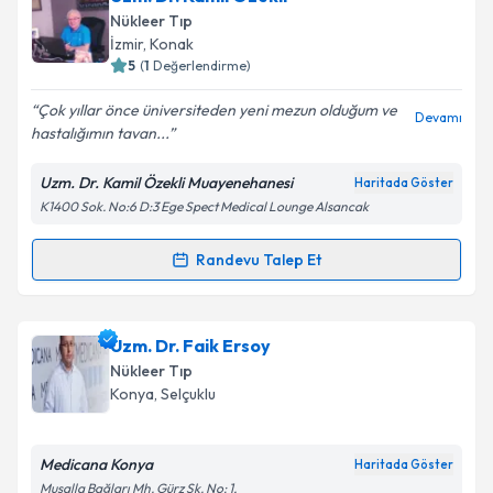
talebi oluşturun. Size bu uzmandan randevu almanız
Takvim Talebini Gönder
Nükleer Tıp
için bir takvim hazırlandığında e-posta ile
İzmir
,
Konak
bilgilendireceğiz.
5
(
1
Değerlendirme)
E-posta Adresiniz
Çok yıllar önce üniversiteden yeni mezun olduğum ve
Devamı
hastalığımın tavan...
Uzm. Dr. Kamil Özekli Muayenehanesi
Haritada Göster
K1400 Sok. No:6 D:3 Ege Spect Medical Lounge Alsancak
Kişisel verilerimin işlenmesine ilişkin
Aydınlatma
Metni
'ni okudum ve kişisel verilerimin belirtilen
kapsamda işlenmesini kabul ediyorum.
Randevu Talep Et
Randevu Takvimi Talebi
Takvim Talebini Gönder
Uzm. Dr. Kamil Özekli
için randevu takvimi talebi
Uzm. Dr. Faik Ersoy
oluşturun. Size bu uzmandan randevu almanız için bir
Nükleer Tıp
takvim hazırlandığında e-posta ile bilgilendireceğiz.
Konya
,
Selçuklu
E-posta Adresiniz
Medicana Konya
Haritada Göster
Musalla Bağları Mh. Gürz Sk. No: 1,