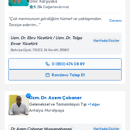
İzmir
,
Karşıyaka
5
(
54
Değerlendirme)
Çok memnunum gördüğüm hizmet ve yaklaşımdan.
Devamı
Tavsiye ederim…
Uzm. Dr. Ebru Yücetürk / Uzm. Dr. Tolga
Haritada Göster
Enver Yücetürk
Bahriye Üçok, 1763/2. Sk No:4H, 35580
0 (850) 474 08 89
Randevu Takvimi Talebi
Randevu Talep Et
Uzm. Dr. Ebru Yücetürk
için randevu takvimi talebi
oluşturun. Size bu uzmandan randevu almanız için bir
Uzm. Dr. Azem Çobaner
takvim hazırlandığında e-posta ile bilgilendireceğiz.
Geleneksel ve Tamamlayıcı Tıp
+
1
diğer
E-posta Adresiniz
Antalya
,
Muratpaşa
Dr Azem Çobaner Muayenehanesi
Haritada Göster