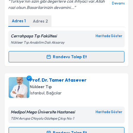
Turkiye'nin sizin gibi degerlere cok ihtiyaci var.Allah
Devamı
razi olsun.Basarilarinizin devamini...
Adres
1
Adres
2
Kişisel verilerimin işlenmesine ilişkin
Aydınlatma
Metni
'ni okudum ve kişisel verilerimin belirtilen
Cerrahpaşa Tıp Fakültesi
Haritada Göster
kapsamda işlenmesini kabul ediyorum.
Nükleer Tıp Anabilim Dalı Aksaray
Randevu Talep Et
Takvim Talebini Gönder
Randevu Takvimi Talebi
Prof. Dr. Levent Kabasakal
için randevu takvimi
Prof. Dr. Tamer Atasever
talebi oluşturun. Size bu uzmandan randevu almanız
Nükleer Tıp
için bir takvim hazırlandığında e-posta ile
İstanbul
,
Bağcılar
bilgilendireceğiz.
E-posta Adresiniz
Medipol Mega Üniversite Hastanesi
Haritada Göster
TEM Avrupa Otoyolu Göztepe Çıkışı No: 1
Randevu Talep Et