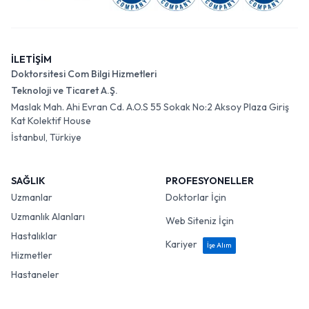
İLETİŞİM
Doktorsitesi Com Bilgi Hizmetleri
Teknoloji ve Ticaret A.Ş.
Maslak Mah. Ahi Evran Cd. A.O.S 55 Sokak No:2 Aksoy Plaza Giriş
Kat Kolektif House
İstanbul, Türkiye
SAĞLIK
PROFESYONELLER
Uzmanlar
Doktorlar İçin
Uzmanlık Alanları
Web Siteniz İçin
Hastalıklar
Kariyer
İşe Alım
Hizmetler
Hastaneler