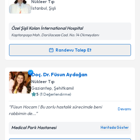
talebi oluşturun. Size bu uzmandan randevu almanız
Nükleer Tıp
için bir takvim hazırlandığında e-posta ile
Takvim Talebini Gönder
İstanbul
,
Şişli
bilgilendireceğiz.
E-posta Adresiniz
Özel Şişli Kolan İnternational Hospital
Kaptanpaşa Mah. Darülaceze Cad. No: 14 Okmeydanı
Randevu Talep Et
Randevu Takvimi Talebi
Kişisel verilerimin işlenmesine ilişkin
Aydınlatma
Metni
'ni okudum ve kişisel verilerimin belirtilen
kapsamda işlenmesini kabul ediyorum.
Uzm. Dr. Pelin Demirkale
için randevu takvimi talebi
Doç. Dr. Füsun Aydoğan
oluşturun. Size bu uzmandan randevu almanız için bir
Nükleer Tıp
takvim hazırlandığında e-posta ile bilgilendireceğiz.
Takvim Talebini Gönder
Gaziantep
,
Şehitkamil
5
(
1
Değerlendirme)
E-posta Adresiniz
Füsun Hocam ! Bu zorlu hastalık sürecimde beni
Devamı
rabbimin de...
Medical Park Hastanesi
Haritada Göster
Kişisel verilerimin işlenmesine ilişkin
Aydınlatma
Metni
'ni okudum ve kişisel verilerimin belirtilen