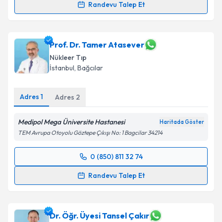
Randevu Talep Et
Uzm. Dr. Şerafettin Hacimahmutoğlu
için randevu
takvimi talebi oluşturun. Size bu uzmandan randevu
almanız için bir takvim hazırlandığında e-posta ile
Prof. Dr. Tamer Atasever
bilgilendireceğiz.
Nükleer Tıp
İstanbul
,
Bağcılar
E-posta Adresiniz
Adres
1
Adres
2
Medipol Mega Üniversite Hastanesi
Kişisel verilerimin işlenmesine ilişkin
Aydınlatma
Haritada Göster
Metni
'ni okudum ve kişisel verilerimin belirtilen
TEM Avrupa Otoyolu Göztepe Çıkışı No: 1 Bagcilar 34214
kapsamda işlenmesini kabul ediyorum.
0 (850) 811 32 74
Randevu Takvimi Talebi
Takvim Talebini Gönder
Randevu Talep Et
Prof. Dr. Tamer Atasever
için randevu takvimi talebi
oluşturun. Size bu uzmandan randevu almanız için bir
takvim hazırlandığında e-posta ile bilgilendireceğiz.
Dr. Öğr. Üyesi Tansel Çakır