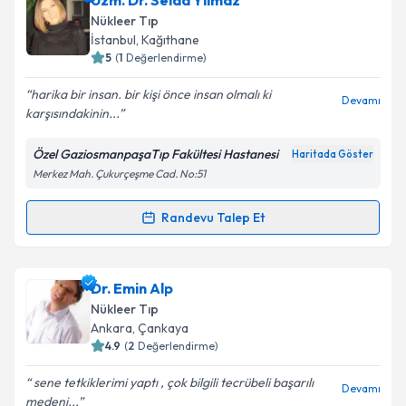
Uzm. Dr. Selda Yılmaz
oluşturun. Size bu uzmandan randevu almanız için bir
Nükleer Tıp
takvim hazırlandığında e-posta ile bilgilendireceğiz.
İstanbul
,
Kağıthane
5
(
1
Değerlendirme)
E-posta Adresiniz
harika bir insan. bir kişi önce insan olmalı ki
Devamı
karşısındakinin...
Özel GaziosmanpaşaTıp Fakültesi Hastanesi
Haritada Göster
Kişisel verilerimin işlenmesine ilişkin
Aydınlatma
Merkez Mah. Çukurçeşme Cad. No:51
Metni
'ni okudum ve kişisel verilerimin belirtilen
kapsamda işlenmesini kabul ediyorum.
Randevu Talep Et
Randevu Takvimi Talebi
Takvim Talebini Gönder
Uzm. Dr. Selda Yılmaz
için randevu takvimi talebi
Dr. Emin Alp
oluşturun. Size bu uzmandan randevu almanız için bir
Nükleer Tıp
takvim hazırlandığında e-posta ile bilgilendireceğiz.
Ankara
,
Çankaya
4.9
(
2
Değerlendirme)
E-posta Adresiniz
sene tetkiklerimi yaptı , çok bilgili tecrübeli başarılı
Devamı
medeni...