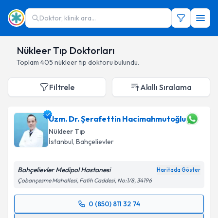
Doktor, klinik ara...
Nükleer Tıp Doktorları
Toplam
405
nükleer tıp doktoru
bulundu.
Filtrele
Akıllı Sıralama
Uzm. Dr. Şerafettin Hacimahmutoğlu
Nükleer Tıp
İstanbul
,
Bahçelievler
Bahçelievler Medipol Hastanesi
Haritada Göster
Çobançesme Mahallesi, Fatih Caddesi, No:1/8, 34196
0 (850) 811 32 74
Randevu Takvimi Talebi