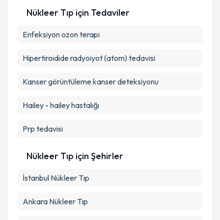
Metni
'ni okudum ve kişisel verilerimin belirtilen
Nükleer Tıp
için Tedaviler
kapsamda işlenmesini kabul ediyorum.
Enfeksiyon ozon terapi
Takvim Talebini Gönder
Hipertiroidide radyoiyot (atom) tedavisi
Kanser görüntüleme kanser deteksiyonu
Hailey - hailey hastalığı
Prp tedavisi
Nükleer Tıp
için Şehirler
İstanbul
Nükleer Tıp
Ankara
Nükleer Tıp