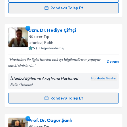
Randevu Takvimi Talebi
Randevu Talep Et
Prof. Dr. İlhami Uslu
için randevu takvimi talebi
oluşturun. Size bu uzmandan randevu almanız için bir
Uzm. Dr. Hediye Çiftçi
takvim hazırlandığında e-posta ile bilgilendireceğiz.
Nükleer Tıp
E-posta Adresiniz
İstanbul
,
Fatih
5
(
1
Değerlendirme)
Hastalari ile ilgisi harika cok iyi bilgilendirme yapiyor
Devamı
sanki sinirleri...
Kişisel verilerimin işlenmesine ilişkin
Aydınlatma
Metni
'ni okudum ve kişisel verilerimin belirtilen
İstanbul Eğitim ve Araştırma Hastanesi
Haritada Göster
kapsamda işlenmesini kabul ediyorum.
Fatih / İstanbul
Takvim Talebini Gönder
Randevu Talep Et
Randevu Takvimi Talebi
Uzm. Dr. Hediye Çiftçi
için randevu takvimi talebi
Prof. Dr. Özgür Şanlı
oluşturun. Size bu uzmandan randevu almanız için bir
Nükleer Tıp