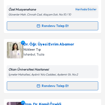
Özel Muayenehane
Haritada Göster
Kişisel verilerimin işlenmesine ilişkin
Aydınlatma
Güvenler Mah. Cinnah Cad. Alaçam Sok. No:10 / 10
Metni
'ni okudum ve kişisel verilerimin belirtilen
kapsamda işlenmesini kabul ediyorum.
Randevu Talep Et
Randevu Takvimi Talebi
Takvim Talebini Gönder
Dr. Emin Alp
için randevu takvimi talebi oluşturun.
Dr. Öğr. Üyesi Evrim Abamor
Size bu uzmandan randevu almanız için bir takvim
Nükleer Tıp
hazırlandığında e-posta ile bilgilendireceğiz.
İstanbul
,
Tuzla
E-posta Adresiniz
Okan Üniversitesi Hastanesi
İçmeler Mahallesi, Aydınlı Yolu Caddesi, Aydemir Sk. No:2
Kişisel verilerimin işlenmesine ilişkin
Aydınlatma
Randevu Talep Et
Randevu Takvimi Talebi
Metni
'ni okudum ve kişisel verilerimin belirtilen
kapsamda işlenmesini kabul ediyorum.
Dr. Öğr. Üyesi Evrim Abamor
için randevu takvimi
Uzm. Dr. Kamil Özekli