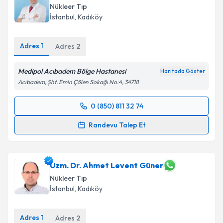
Nükleer Tıp
E-posta Adresiniz
İstanbul
,
Kadıköy
Adres
1
Adres
2
Kişisel verilerimin işlenmesine ilişkin
Aydınlatma
Medipol Acıbadem Bölge Hastanesi
Metni
'ni okudum ve kişisel verilerimin belirtilen
Haritada Göster
kapsamda işlenmesini kabul ediyorum.
Acıbadem, Şht. Emin Çölen Sokağı No:4, 34718
0 (850) 811 32 74
Randevu Takvimi Talebi
Takvim Talebini Gönder
Randevu Talep Et
Dr. Öğr. Üyesi Tansel Çakır
için randevu takvimi
talebi oluşturun. Size bu uzmandan randevu almanız
için bir takvim hazırlandığında e-posta ile
Uzm. Dr. Ahmet Levent Güner
bilgilendireceğiz.
Nükleer Tıp
İstanbul
,
Kadıköy
E-posta Adresiniz
Adres
1
Adres
2