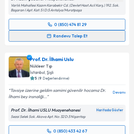
Varlık Mahallesi Kazım Karabekir Cd. (Devlet Hast.Acil Karş.) 192. Sok.
Kişisel verilerimin işlenmesine ilişkin
Aydınlatma
Başaran I Apt. Kat: 5 I D:5 Antalya/Muratpaşa
Metni
'ni okudum ve kişisel verilerimin belirtilen
kapsamda işlenmesini kabul ediyorum.
0 (850) 474 81 29
Randevu Takvimi Talebi
Randevu Talep Et
Takvim Talebini Gönder
Uzm. Dr. Azem Çobaner
için randevu takvimi talebi
oluşturun. Size bu uzmandan randevu almanız için bir
Prof. Dr. İlhami Uslu
takvim hazırlandığında e-posta ile bilgilendireceğiz.
Nükleer Tıp
E-posta Adresiniz
İstanbul
,
Şişli
5
(
9
Değerlendirme)
Tavsiye üzerine geldim samimi güvenilir hocamız Dr.
Devamı
İlhami bey insnaliği...
Kişisel verilerimin işlenmesine ilişkin
Aydınlatma
Metni
'ni okudum ve kişisel verilerimin belirtilen
Prof. Dr. İlhami USLU Muayenehanesi
Haritada Göster
kapsamda işlenmesini kabul ediyorum.
Sezai Selek Sok. Akova Apt. No: 32 D:3 Nişantaşı
Takvim Talebini Gönder
0 (850) 433 42 67