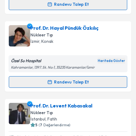
kapsamda işlenmesini kabul ediyorum.
Randevu Talep Et
Randevu Takvimi Talebi
Takvim Talebini Gönder
Doç. Dr. Füsun Aydoğan
için randevu takvimi talebi
Prof. Dr. Hayal Pündük Özkılıç
oluşturun. Size bu uzmandan randevu almanız için bir
Nükleer Tıp
takvim hazırlandığında e-posta ile bilgilendireceğiz.
İzmir
,
Konak
E-posta Adresiniz
Özel Su Hospital
Haritada Göster
Kahramanlar, 1397. Sk. No:1, 35235 Karamanlar/İzmir
Kişisel verilerimin işlenmesine ilişkin
Aydınlatma
Randevu Talep Et
Randevu Takvimi Talebi
Metni
'ni okudum ve kişisel verilerimin belirtilen
kapsamda işlenmesini kabul ediyorum.
Prof. Dr. Hayal Pündük Özkılıç
için randevu takvimi
Prof. Dr. Levent Kabasakal
talebi oluşturun. Size bu uzmandan randevu almanız
Takvim Talebini Gönder
Nükleer Tıp
için bir takvim hazırlandığında e-posta ile
İstanbul
,
Fatih
bilgilendireceğiz.
5
(
7
Değerlendirme)
E-posta Adresiniz