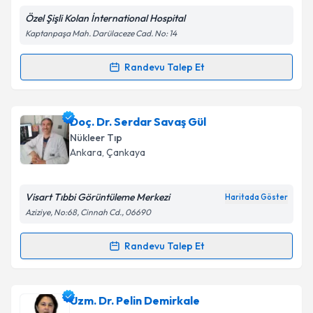
Özel Şişli Kolan İnternational Hospital
Kişisel verilerimin işlenmesine ilişkin
Aydınlatma
Kaptanpaşa Mah. Darülaceze Cad. No: 14
Metni
'ni okudum ve kişisel verilerimin belirtilen
kapsamda işlenmesini kabul ediyorum.
Randevu Talep Et
Randevu Takvimi Talebi
Takvim Talebini Gönder
Uzm. Dr. Yavuz Sami Salihoğlu
için randevu takvimi
Doç. Dr. Serdar Savaş Gül
talebi oluşturun. Size bu uzmandan randevu almanız
Nükleer Tıp
için bir takvim hazırlandığında e-posta ile
Ankara
,
Çankaya
bilgilendireceğiz.
E-posta Adresiniz
Visart Tıbbi Görüntüleme Merkezi
Haritada Göster
Aziziye, No:68, Cinnah Cd., 06690
Randevu Talep Et
Randevu Takvimi Talebi
Kişisel verilerimin işlenmesine ilişkin
Aydınlatma
Metni
'ni okudum ve kişisel verilerimin belirtilen
kapsamda işlenmesini kabul ediyorum.
Doç. Dr. Serdar Savaş Gül
için randevu takvimi
Uzm. Dr. Pelin Demirkale