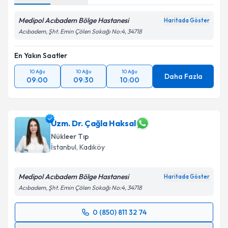
Medipol Acıbadem Bölge Hastanesi
Kişisel verilerimin işlenmesine ilişkin
Aydınlatma
Haritada Göster
Metni
'ni okudum ve kişisel verilerimin belirtilen
Acıbadem, Şht. Emin Çölen Sokağı No:4, 34718
kapsamda işlenmesini kabul ediyorum.
En Yakın Saatler
Takvim Talebini Gönder
10 Ağu
10 Ağu
10 Ağu
Daha Fazla
09:00
09:30
10:00
Uzm. Dr. Çağla Haksal
Nükleer Tıp
İstanbul
,
Kadıköy
Medipol Acıbadem Bölge Hastanesi
Haritada Göster
Acıbadem, Şht. Emin Çölen Sokağı No:4, 34718
0 (850) 811 32 74
Randevu Takvimi Talebi