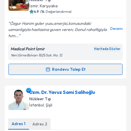
takvim hazırlandığında e-posta ile bilgilendireceğiz.
İzmir
,
Karşıyaka
4.9
(
14
Değerlendirme)
E-posta Adresiniz
Özgur Hanim guler yuzu,enerjisi,konusundaki
Devamı
uzmanligiyla hastasina guven veren; Gonul rahatligiyla
tum...
Kişisel verilerimin işlenmesine ilişkin
Aydınlatma
Medical Point İzmir
Haritada Göster
Metni
'ni okudum ve kişisel verilerimin belirtilen
Yeni Girne Bulvarı 1825 Sok. No. 12
kapsamda işlenmesini kabul ediyorum.
Randevu Talep Et
Randevu Takvimi Talebi
Takvim Talebini Gönder
Prof. Dr. Özgür Şanlı
için randevu takvimi talebi
Uzm. Dr. Yavuz Sami Salihoğlu
oluşturun. Size bu uzmandan randevu almanız için bir
Nükleer Tıp
takvim hazırlandığında e-posta ile bilgilendireceğiz.
İstanbul
,
Şişli
E-posta Adresiniz
Adres
1
Adres
2