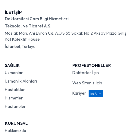
İLETİŞİM
Doktorsitesi Com Bilgi Hizmetleri
Teknoloji ve Ticaret A.Ş.
Maslak Mah. Ahi Evran Cd. A.O.S 55 Sokak No:2 Aksoy Plaza Giriş
Kat Kolektif House
İstanbul, Türkiye
SAĞLIK
PROFESYONELLER
Uzmanlar
Doktorlar İçin
Uzmanlık Alanları
Web Siteniz İçin
Hastalıklar
Kariyer
İşe Alım
Hizmetler
Hastaneler
KURUMSAL
Hakkımızda