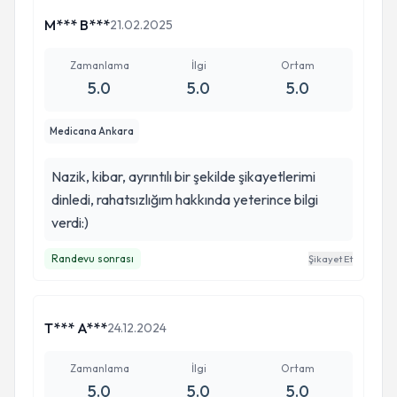
sormadan cevabını veriyor diyebilirim iyiki
M*** B***
21.02.2025
tanımışım dediğim bir doktor.
Zamanlama
İlgi
Ortam
5.0
5.0
5.0
Medicana Ankara
Nazik, kibar, ayrıntılı bir şekilde şikayetlerimi
dinledi, rahatsızlığım hakkında yeterince bilgi
verdi:)
Randevu sonrası
Şikayet Et
T*** A***
24.12.2024
Zamanlama
İlgi
Ortam
5.0
5.0
5.0