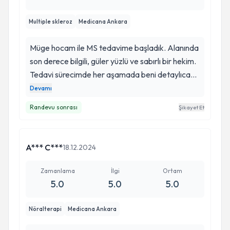
Multiple skleroz
Medicana Ankara
Müge hocam ile MS tedavime başladık. Alanında
son derece bilgili, güler yüzlü ve sabırlı bir hekim.
Tedavi sürecimde her aşamada beni detaylıca
bilgilendirdi ve bitmek bilmeyen sorularımı
Devamı
içtenlikle yanıtladı. Kendisine sonsuz güvenerek
Randevu sonrası
Şikayet Et
tedavime devam ediyorum. İlgisi ve uzmanlığı
için teşekkürler🌸
A*** C***
18.12.2024
Zamanlama
İlgi
Ortam
5.0
5.0
5.0
Nöralterapi
Medicana Ankara