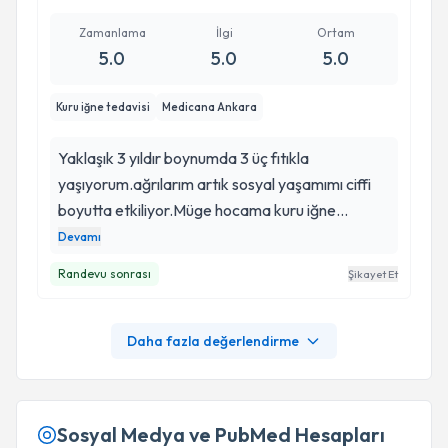
Zamanlama
İlgi
Ortam
5.0
5.0
5.0
Kuru iğne tedavisi
Medicana Ankara
Yaklaşık 3 yıldır boynumda 3 üç fıtıkla
yaşıyorum.ağrılarım artık sosyal yaşamımı ciffi
boyutta etkiliyor.Müge hocama kuru iğne
yaptırdım belli aralıklarla ziyaret ederek düzenli
Devamı
yaptırırıyorum.iyi ki hocamı tanımışım,işi
Randevu sonrası
Şikayet Et
konusundaki hassasiyeti ve özenli çalışma tarzı
için teşekkür ediyorum.
Daha fazla değerlendirme
Sosyal Medya ve PubMed Hesapları