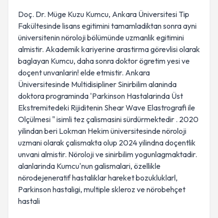
Doç. Dr. Müge Kuzu Kumcu, Ankara Üniversitesi Tip
Fakültesinde lisans egitimini tamamladiktan sonra ayni
üniversitenin nöroloji bölümünde uzmanlik egitimini
almistir. Akademik kariyerine arastirma görevlisi olarak
baglayan Kumcu, daha sonra doktor ögretim yesi ve
doçent unvanlarin! elde etmistir. Ankara
Üniversitesinde Multidisipliner Sinirbilim alaninda
doktora programinda 'Parkinson Hastalarinda Üst
Ekstremitedeki Rijiditenin Shear Wave Elastrografi ile
Olçülmesi " isimli tez çalismasini sürdürmektedir . 2020
yilindan beri Lokman Hekim üniversitesinde nöroloji
uzmani olarak çalismakta olup 2024 yilindna doçentlik
unvani almistir. Nöroloji ve sinirbilim yogunlagmaktadir.
alanlarinda Kumcu'nun galismalari, özellikle
nörodejeneratif hastaliklar hareket bozukluklarl,
Parkinson hastaligi, multiple skleroz ve nörobehçet
hastali