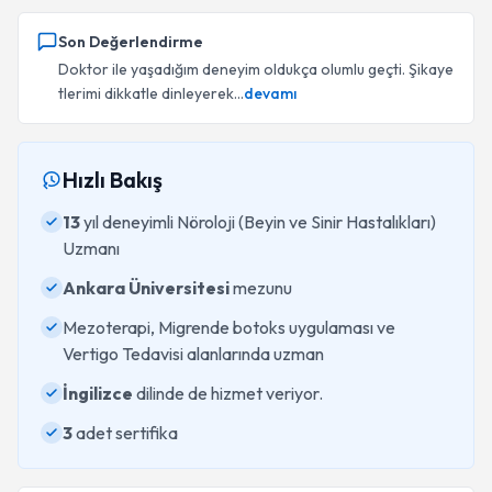
Son Değerlendirme
Doktor ile yaşadığım deneyim oldukça olumlu geçti. Şikaye
tlerimi dikkatle dinleyerek...
devamı
Hızlı Bakış
13
yıl deneyimli Nöroloji (Beyin ve Sinir Hastalıkları)
Uzmanı
Ankara Üniversitesi
mezunu
Mezoterapi, Migrende botoks uygulaması ve
Vertigo Tedavisi alanlarında uzman
İngilizce
dilinde de hizmet veriyor.
3
adet sertifika