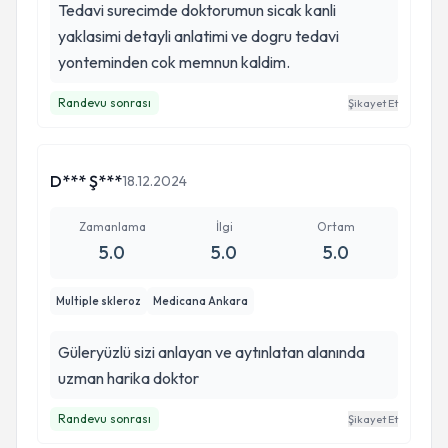
Tedavi surecimde doktorumun sicak kanli
yaklasimi detayli anlatimi ve dogru tedavi
yonteminden cok memnun kaldim.
Randevu sonrası
Şikayet Et
D*** Ş***
18.12.2024
Zamanlama
İlgi
Ortam
5.0
5.0
5.0
Multiple skleroz
Medicana Ankara
Güleryüzlü sizi anlayan ve aytınlatan alanında
uzman harika doktor
Randevu sonrası
Şikayet Et