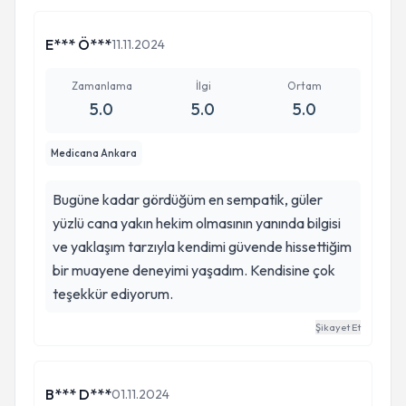
E*** Ö***
11.11.2024
Zamanlama
İlgi
Ortam
5.0
5.0
5.0
Medicana Ankara
Bugüne kadar gördüğüm en sempatik, güler
yüzlü cana yakın hekim olmasının yanında bilgisi
ve yaklaşım tarzıyla kendimi güvende hissettiğim
bir muayene deneyimi yaşadım. Kendisine çok
teşekkür ediyorum.
Şikayet Et
B*** D***
01.11.2024