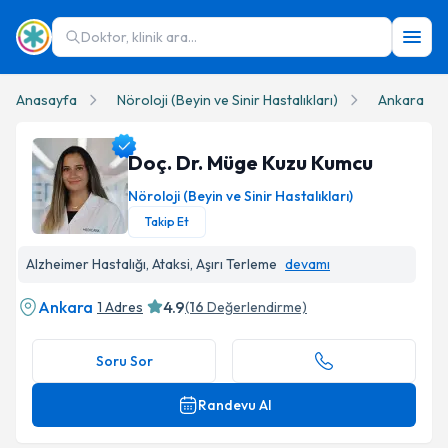
Doktor, klinik ara...
Anasayfa
Nöroloji (Beyin ve Sinir Hastalıkları)
Ankara
Doç. Dr. Müge Kuzu Kumcu
Nöroloji (Beyin ve Sinir Hastalıkları)
Takip Et
Doç. Dr. Müge Kuzu Kumcu Profil Fotoğrafı
Alzheimer Hastalığı, Ataksi, Aşırı Terleme
devamı
Ankara
4.9
1 Adres
(
16
Değerlendirme)
Soru Sor
Randevu Al