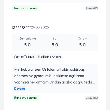
Randevu sonrası
Şikayet Et
D*** Ö***
24.03.2025
Zamanlama
İlgi
Ortam
5.0
5.0
5.0
Vertigo Tedavisi
Medicana Ankara
Merhabalar ben Ortalama 1 yıldır ciddi baş
dönmesi yaşıyordum buna kimse açıklama
yapmadı her gittiğim Dr dan acaba doğru tedavi
uygulayacakmı diye düşünmekten kendimi
Devamı
alıkoyamıyordum ama Müge Hanımı tamıyana
Randevu sonrası
Şikayet Et
kadar o kadar detaylı anlatıyor ki aklımdaki
bütün soru işaretlerine ben daha soruyu