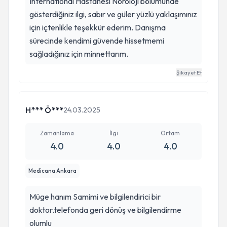
International Hastanesi Nöroloji bölümünde
gösterdiğiniz ilgi, sabır ve güler yüzlü yaklaşımınız
için içtenlikle teşekkür ederim. Danışma
sürecinde kendimi güvende hissetmemi
sağladığınız için minnettarım.
Şikayet Et
H*** Ö***
24.03.2025
Zamanlama
İlgi
Ortam
4.0
4.0
4.0
Medicana Ankara
Müge hanım Samimi ve bilgilendirici bir
doktor.telefonda geri dönüş ve bilgilendirme
olumlu