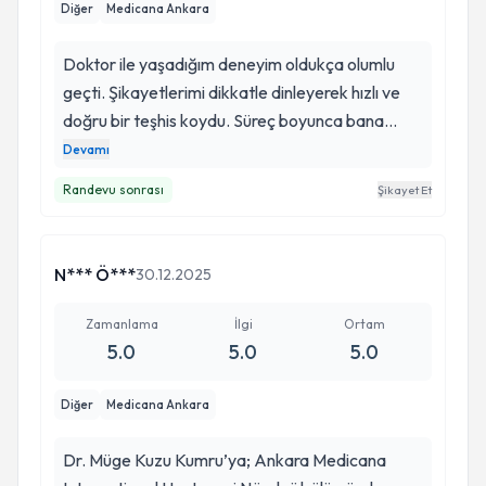
Diğer
Medicana Ankara
Doktor ile yaşadığım deneyim oldukça olumlu
geçti. Şikayetlerimi dikkatle dinleyerek hızlı ve
doğru bir teşhis koydu. Süreç boyunca bana
detaylı ve anlaşılır bilgiler vererek içimi rahatlattı.
Devamı
Sorularımı sabırla yanıtladı ve tedavi süreci
Randevu sonrası
Şikayet Et
hakkında açık bir şekilde bilgilendirdi. Ayrıca
ihtiyaç duyduğumda kendisine kolaylıkla
ulaşabilmem de benim için büyük bir avantaj
N*** Ö***
30.12.2025
oldu. Güler yüzlü ve ilgili yaklaşımı sayesinde
kendimi güvende hissettim. Her şey için Doç. Dr.
Zamanlama
İlgi
Ortam
Müge Kuzu Kumcu ya teşekkür ederim.
5.0
5.0
5.0
Diğer
Medicana Ankara
Dr. Müge Kuzu Kumru’ya; Ankara Medicana