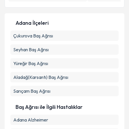
E-posta Adresiniz
Adana İlçeleri
Kişisel verilerimin işlenmesine ilişkin
Aydınlatma
Çukurova
Metni
Baş Ağrısı
'ni okudum ve kişisel verilerimin belirtilen
kapsamda işlenmesini kabul ediyorum.
Seyhan
Baş Ağrısı
Takvim Talebini Gönder
Yüreğir
Baş Ağrısı
Aladağ(Karsantı)
Baş Ağrısı
Sarıçam
Baş Ağrısı
Baş Ağrısı ile İlgili Hastalıklar
Adana Alzheimer