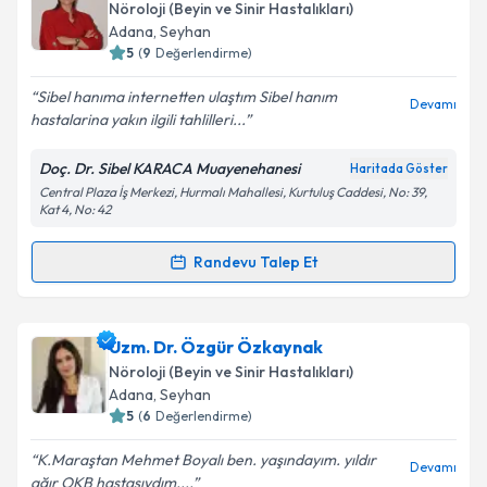
oluşturun. Size bu uzmandan randevu almanız için bir
Nöroloji (Beyin ve Sinir Hastalıkları)
takvim hazırlandığında e-posta ile bilgilendireceğiz.
Adana
, Seyhan
5
(
9
Değerlendirme)
E-posta Adresiniz
Sibel hanıma internetten ulaştım Sibel hanım
Devamı
hastalarina yakın ilgili tahlilleri...
Doç. Dr. Sibel KARACA Muayenehanesi
Haritada Göster
Kişisel verilerimin işlenmesine ilişkin
Aydınlatma
Central Plaza İş Merkezi, Hurmalı Mahallesi, Kurtuluş Caddesi, No: 39,
Metni
'ni okudum ve kişisel verilerimin belirtilen
Kat 4, No: 42
kapsamda işlenmesini kabul ediyorum.
Randevu Talep Et
Randevu Takvimi Talebi
Takvim Talebini Gönder
Doç. Dr. Sibel Karaca
için randevu takvimi talebi
Uzm. Dr. Özgür Özkaynak
oluşturun. Size bu uzmandan randevu almanız için bir
Nöroloji (Beyin ve Sinir Hastalıkları)
takvim hazırlandığında e-posta ile bilgilendireceğiz.
Adana
, Seyhan
5
(
6
Değerlendirme)
E-posta Adresiniz
K.Maraştan Mehmet Boyalı ben. yaşındayım. yıldır
Devamı
ağır OKB hastasıydım....