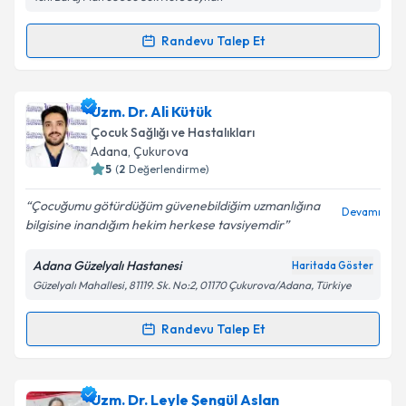
Kişisel verilerimin işlenmesine ilişkin
Aydınlatma
Randevu Talep Et
Randevu Takvimi Talebi
Metni
'ni okudum ve kişisel verilerimin belirtilen
kapsamda işlenmesini kabul ediyorum.
Uzm. Dr. Mehmet Vasfi Yücel
için randevu takvimi
Uzm. Dr. Ali Kütük
talebi oluşturun. Size bu uzmandan randevu almanız
Takvim Talebini Gönder
Çocuk Sağlığı ve Hastalıkları
için bir takvim hazırlandığında e-posta ile
Adana
, Çukurova
bilgilendireceğiz.
5
(
2
Değerlendirme)
E-posta Adresiniz
Çocuğumu götürdüğüm güvenebildiğim uzmanlığına
Devamı
bilgisine inandığım hekim herkese tavsiyemdir
Adana Güzelyalı Hastanesi
Haritada Göster
Güzelyalı Mahallesi, 81119. Sk. No:2, 01170 Çukurova/Adana, Türkiye
Kişisel verilerimin işlenmesine ilişkin
Aydınlatma
Metni
'ni okudum ve kişisel verilerimin belirtilen
kapsamda işlenmesini kabul ediyorum.
Randevu Talep Et
Randevu Takvimi Talebi
Takvim Talebini Gönder
Uzm. Dr. Ali Kütük
için randevu takvimi talebi
Uzm. Dr. Leyle Şengül Aslan