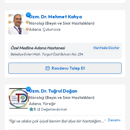
Metni
'ni okudum ve kişisel verilerimin belirtilen
kapsamda işlenmesini kabul ediyorum.
Prof. Dr. Evren Eker
için randevu takvimi talebi
Uzm. Dr. Mehmet Kahya
oluşturun. Size bu uzmandan randevu almanız için bir
Nöroloji (Beyin ve Sinir Hastalıkları)
takvim hazırlandığında e-posta ile bilgilendireceğiz.
Takvim Talebini Gönder
Adana
, Çukurova
E-posta Adresiniz
Özel Medline Adana Hastanesi
Haritada Göster
Belediye Evleri Mah. Turgut Özal Bulvarı No: 234
Kişisel verilerimin işlenmesine ilişkin
Aydınlatma
Randevu Talep Et
Randevu Takvimi Talebi
Metni
'ni okudum ve kişisel verilerimin belirtilen
kapsamda işlenmesini kabul ediyorum.
Uzm. Dr. Mehmet Kahya
için randevu takvimi talebi
Uzm. Dr. Tuğrul Doğan
oluşturun. Size bu uzmandan randevu almanız için bir
Takvim Talebini Gönder
Nöroloji (Beyin ve Sinir Hastalıkları)
takvim hazırlandığında e-posta ile bilgilendireceğiz.
Adana
, Yüreğir
5
(
2
Değerlendirme)
E-posta Adresiniz
Devamı
İlgi ve alaka çok iyiydi benim lbsl diye bir hastalığım...