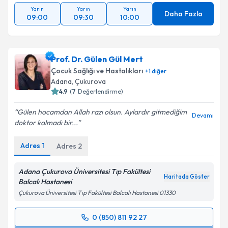
Yarın
Yarın
Yarın
Daha Fazla
09:00
09:30
10:00
Prof. Dr. Gülen Gül Mert
Çocuk Sağlığı ve Hastalıkları
+
1
diğer
Adana
, Çukurova
4.9
(
7
Değerlendirme)
Gülen hocamdan Allah razı olsun. Aylardır gitmediğim
Devamı
doktor kalmadı bir...
Adres
1
Adres
2
Adana Çukurova Üniversitesi Tıp Fakültesi
Haritada Göster
Balcalı Hastanesi
Çukurova Üniversitesi Tıp Fakültesi Balcalı Hastanesi 01330
0 (850) 811 92 27
Randevu Takvimi Talebi