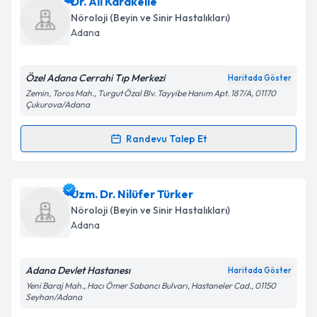
Dr. Nesrin Keniş
için randevu takvimi talebi oluşturun.
Dr. Ali Karakelle
Takvim Talebini Gönder
Size bu uzmandan randevu almanız için bir takvim
Nöroloji (Beyin ve Sinir Hastalıkları)
hazırlandığında e-posta ile bilgilendireceğiz.
Adana
E-posta Adresiniz
Özel Adana Cerrahi Tıp Merkezi
Haritada Göster
Zemin, Toros Mah., Turgut Özal Blv. Tayyibe Hanım Apt. 187/A, 01170
Çukurova/Adana
Kişisel verilerimin işlenmesine ilişkin
Aydınlatma
Randevu Talep Et
Metni
'ni okudum ve kişisel verilerimin belirtilen
Randevu Takvimi Talebi
kapsamda işlenmesini kabul ediyorum.
Dr. Ali Karakelle
için randevu takvimi talebi
Uzm. Dr. Nilüfer Türker
Takvim Talebini Gönder
oluşturun. Size bu uzmandan randevu almanız için bir
Nöroloji (Beyin ve Sinir Hastalıkları)
takvim hazırlandığında e-posta ile bilgilendireceğiz.
Adana
E-posta Adresiniz
Adana Devlet Hastanesı
Haritada Göster
Yeni Baraj Mah., Hacı Ömer Sabancı Bulvarı, Hastaneler Cad., 01150
Seyhan/Adana