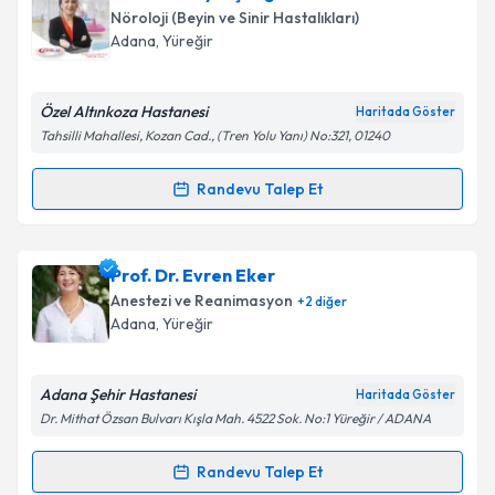
oluşturun. Size bu uzmandan randevu almanız için bir
Nöroloji (Beyin ve Sinir Hastalıkları)
takvim hazırlandığında e-posta ile bilgilendireceğiz.
Adana
, Yüreğir
E-posta Adresiniz
Özel Altınkoza Hastanesi
Haritada Göster
Tahsilli Mahallesi, Kozan Cad., (Tren Yolu Yanı) No:321, 01240
Kişisel verilerimin işlenmesine ilişkin
Aydınlatma
Randevu Talep Et
Randevu Takvimi Talebi
Metni
'ni okudum ve kişisel verilerimin belirtilen
kapsamda işlenmesini kabul ediyorum.
Uzm. Dr. Leyle Şengül Aslan
için randevu takvimi
Prof. Dr. Evren Eker
talebi oluşturun. Size bu uzmandan randevu almanız
Takvim Talebini Gönder
Anestezi ve Reanimasyon
+
2
diğer
için bir takvim hazırlandığında e-posta ile
Adana
, Yüreğir
bilgilendireceğiz.
E-posta Adresiniz
Adana Şehir Hastanesi
Haritada Göster
Dr. Mithat Özsan Bulvarı Kışla Mah. 4522 Sok. No:1 Yüreğir / ADANA
Randevu Talep Et
Randevu Takvimi Talebi
Kişisel verilerimin işlenmesine ilişkin
Aydınlatma