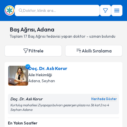
Doktor, klinik ara...
Baş Ağrısı, Adana
Toplam
17
Baş Ağrısı
tedavisi yapan doktor - uzman bulundu
Filtrele
Akıllı Sıralama
Doç. Dr. Aslı Korur
Aile Hekimliği
Adana
, Seyhan
Doç. Dr. Aslı Korur
Haritada Göster
Kurtuluş mahallesi Ziyapaşa bulvarı gezerşen plaza no 36 kat 2 no 4
Seyhan Adana
En Yakın Saatler