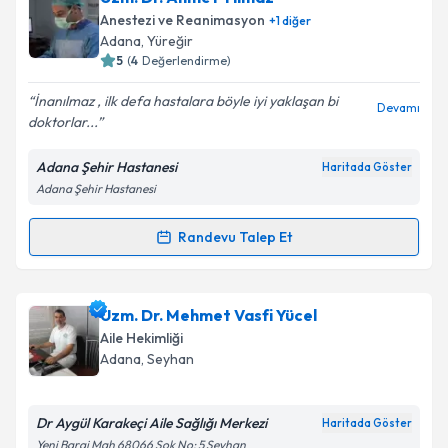
talebi oluşturun. Size bu uzmandan randevu almanız
Anestezi ve Reanimasyon
+
1
diğer
için bir takvim hazırlandığında e-posta ile
Takvim Talebini Gönder
Adana
, Yüreğir
bilgilendireceğiz.
5
(
4
Değerlendirme)
E-posta Adresiniz
İnanılmaz , ilk defa hastalara böyle iyi yaklaşan bi
Devamı
doktorlar...
Adana Şehir Hastanesi
Haritada Göster
Adana Şehir Hastanesi
Kişisel verilerimin işlenmesine ilişkin
Aydınlatma
Metni
'ni okudum ve kişisel verilerimin belirtilen
kapsamda işlenmesini kabul ediyorum.
Randevu Talep Et
Randevu Takvimi Talebi
Takvim Talebini Gönder
Uzm. Dr. Ahmet Yılmaz
için randevu takvimi talebi
Uzm. Dr. Mehmet Vasfi Yücel
oluşturun. Size bu uzmandan randevu almanız için bir
Aile Hekimliği
takvim hazırlandığında e-posta ile bilgilendireceğiz.
Adana
, Seyhan
E-posta Adresiniz
Dr Aygül Karakeçi Aile Sağlığı Merkezi
Haritada Göster
Yeni Baraj Mah 68066 Sok No: 5 Seyhan