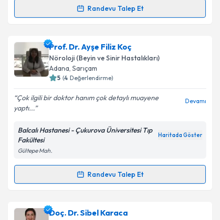
Randevu Talep Et
Prof. Dr. Gülen Gül Mert
için randevu takvimi talebi
oluşturun. Size bu uzmandan randevu almanız için bir
Prof. Dr. Ayşe Filiz Koç
takvim hazırlandığında e-posta ile bilgilendireceğiz.
Nöroloji (Beyin ve Sinir Hastalıkları)
E-posta Adresiniz
Adana
, Sarıçam
5
(
4
Değerlendirme)
Çok ilgili bir doktor hanım çok detaylı muayene
Devamı
yaptı...
Kişisel verilerimin işlenmesine ilişkin
Aydınlatma
Metni
'ni okudum ve kişisel verilerimin belirtilen
Balcalı Hastanesi - Çukurova Üniversitesi Tıp
kapsamda işlenmesini kabul ediyorum.
Haritada Göster
Fakültesi
Gültepe Mah.
Takvim Talebini Gönder
Randevu Talep Et
Randevu Takvimi Talebi
Prof. Dr. Ayşe Filiz Koç
için randevu takvimi talebi
Doç. Dr. Sibel Karaca