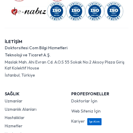
İLETİŞİM
Doktorsitesi Com Bilgi Hizmetleri
Teknoloji ve Ticaret A.Ş.
Maslak Mah. Ahi Evran Cd. A.O.S 55 Sokak No:2 Aksoy Plaza Giriş
Kat Kolektif House
İstanbul, Türkiye
SAĞLIK
PROFESYONELLER
Uzmanlar
Doktorlar İçin
Uzmanlık Alanları
Web Siteniz İçin
Hastalıklar
Kariyer
İşe Alım
Hizmetler