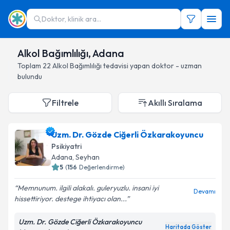
Doktor, klinik ara...
Alkol Bağımlılığı, Adana
Toplam
22
Alkol Bağımlılığı
tedavisi yapan doktor - uzman
bulundu
Filtrele
Akıllı Sıralama
Uzm. Dr. Gözde Ciğerli Özkarakoyuncu
Psikiyatri
Adana
, Seyhan
5
(
156
Değerlendirme)
Memnunum. ilgili alakalı. guleryuzlu. insani iyi
Devamı
hissettiriyor. destege ihtiyacı olan...
Uzm. Dr. Gözde Ciğerli Özkarakoyuncu
Haritada Göster