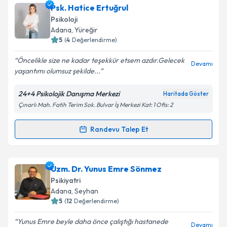
Psk. Fatma Avlayan
için randevu takvimi talebi
Psk. Hatice Ertuğrul
oluşturun. Size bu uzmandan randevu almanız için bir
Psikoloji
takvim hazırlandığında e-posta ile bilgilendireceğiz.
Takvim Talebini Gönder
Adana
, Yüreğir
5
(
4
Değerlendirme)
E-posta Adresiniz
Öncelikle size ne kadar teşekkür etsem azdır.Gelecek
Devamı
yaşantımı olumsuz şekilde...
24+4 Psikolojik Danışma Merkezi
Haritada Göster
Kişisel verilerimin işlenmesine ilişkin
Aydınlatma
Çınarlı Mah. Fatih Terim Sok. Bulvar İş Merkezi Kat: 1 Ofis: 2
Metni
'ni okudum ve kişisel verilerimin belirtilen
kapsamda işlenmesini kabul ediyorum.
Randevu Talep Et
Randevu Takvimi Talebi
Takvim Talebini Gönder
Psk. Hatice Ertuğrul
için randevu takvimi talebi
Uzm. Dr. Yunus Emre Sönmez
oluşturun. Size bu uzmandan randevu almanız için bir
Psikiyatri
takvim hazırlandığında e-posta ile bilgilendireceğiz.
Adana
, Seyhan
5
(
12
Değerlendirme)
E-posta Adresiniz
Yunus Emre beyle daha önce çalıştığı hastanede
Devamı