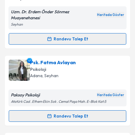
Uzm. Dr. Erdem Önder Sönmez
Haritada Göster
Muayenehanesi
Kişisel verilerimin işlenmesine ilişkin
Aydınlatma
Seyhan
Metni
'ni okudum ve kişisel verilerimin belirtilen
kapsamda işlenmesini kabul ediyorum.
Randevu Talep Et
Randevu Takvimi Talebi
Takvim Talebini Gönder
Uzm. Dr. Erdem Önder Sönmez
için randevu
Psk. Fatma Avlayan
takvimi talebi oluşturun. Size bu uzmandan randevu
Psikoloji
almanız için bir takvim hazırlandığında e-posta ile
Adana
, Seyhan
bilgilendireceğiz.
E-posta Adresiniz
Paksoy Psikoloji
Haritada Göster
Atatürk Cad . Ethem Ekin Sok . Cemal Paşa Mah. E-Blok Kat:5
Randevu Talep Et
Randevu Takvimi Talebi
Kişisel verilerimin işlenmesine ilişkin
Aydınlatma
Metni
'ni okudum ve kişisel verilerimin belirtilen
kapsamda işlenmesini kabul ediyorum.