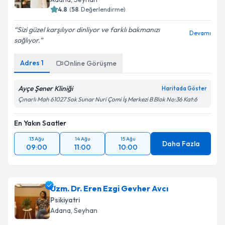
4.8
(
58
Değerlendirme)
Sizi güzel karşılıyor dinliyor ve farklı bakmanızı
Devamı
sağlıyor.
Adres
1
Online Görüşme
Ayçe Şener Kliniği
Haritada Göster
Çınarlı Mah 61027 Sok Sunar Nuri Çomi İş Merkezi B Blok No:36 Kat:6
En Yakın Saatler
13 Ağu
14 Ağu
15 Ağu
Daha Fazla
09:00
11:00
10:00
Uzm. Dr. Eren Ezgi Gevher Avcı
Psikiyatri
Adana
, Seyhan