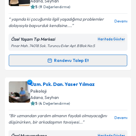
Adana
, Seyhan
bilgilendireceğiz.
5
(
9
Değerlendirme)
E-posta Adresiniz
yaşında ki çocuğumla ilgili yaşadığımız problemler
Devamı
dolayısıyla başvurduk kendisine....
Özel Yaşam Tıp Merkezi
Haritada Göster
Pınar Mah. 74018 Sok. Turuncu Evler Apt. B Blok No:5
Kişisel verilerimin işlenmesine ilişkin
Aydınlatma
Metni
'ni okudum ve kişisel verilerimin belirtilen
kapsamda işlenmesini kabul ediyorum.
Randevu Talep Et
Randevu Takvimi Talebi
Takvim Talebini Gönder
Uzm. Psk. Mihdiye Bulut
için randevu takvimi talebi
Uzm. Psk. Dan. Yaser Yılmaz
oluşturun. Size bu uzmandan randevu almanız için bir
Psikoloji
takvim hazırlandığında e-posta ile bilgilendireceğiz.
Adana
, Seyhan
5
(
4
Değerlendirme)
E-posta Adresiniz
Bir uzmandan yardım almanın faydalı olmayacağını
Devamı
düşünürken, bir arkadaşımın tavsiyesi...
Özel Muayenehane
Haritada Göster