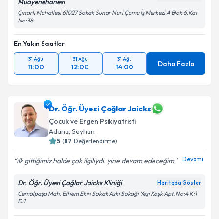
Muayenehanesi
Çınarlı Mahallesi 61027 Sokak Sunar Nuri Çomu İş Merkezi A Blok 6.Kat
No:38
En Yakın Saatler
31 Ağu
31 Ağu
31 Ağu
Daha Fazla
11:00
12:00
14:00
Dr. Öğr. Üyesi Çağlar Jaicks
Çocuk ve Ergen Psikiyatristi
Adana
, Seyhan
5
(
87
Değerlendirme)
Devamı
ılk gittiğimiz halde çok ilgiliydi. yine devam edeceğim.
Dr. Öğr. Üyesi Çağlar Jaicks Kliniği
Haritada Göster
Cemalpaşa Mah. Ethem Ekin Sokak Aski Sokağı Yeşi Köşk Apt. No:4 K:1
D:1