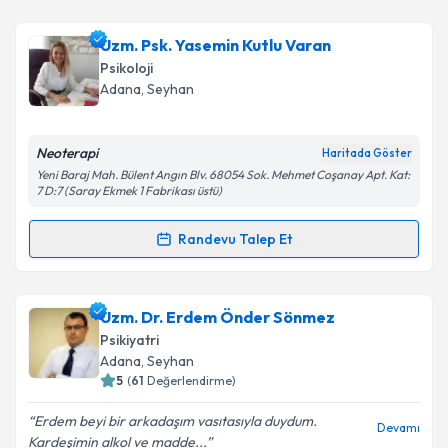
Takvim Talebini Gönder
Psk. Meriç Mavi
için randevu takvimi talebi oluşturun.
Uzm. Psk. Yasemin Kutlu Varan
Size bu uzmandan randevu almanız için bir takvim
Psikoloji
hazırlandığında e-posta ile bilgilendireceğiz.
Adana
, Seyhan
E-posta Adresiniz
Neoterapi
Haritada Göster
Yeni Baraj Mah. Bülent Angın Blv. 68054 Sok. Mehmet Coşanay Apt. Kat:
7 D:7 (Saray Ekmek 1 Fabrikası üstü)
Kişisel verilerimin işlenmesine ilişkin
Aydınlatma
Randevu Talep Et
Metni
'ni okudum ve kişisel verilerimin belirtilen
Randevu Takvimi Talebi
kapsamda işlenmesini kabul ediyorum.
Uzm. Psk. Yasemin Kutlu Varan
için randevu takvimi
Uzm. Dr. Erdem Önder Sönmez
Takvim Talebini Gönder
talebi oluşturun. Size bu uzmandan randevu almanız
Psikiyatri
için bir takvim hazırlandığında e-posta ile
Adana
, Seyhan
bilgilendireceğiz.
5
(
61
Değerlendirme)
E-posta Adresiniz
Erdem beyi bir arkadaşım vasıtasıyla duydum.
Devamı
Kardeşimin alkol ve madde...