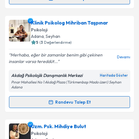
Randevu Takvimi Talebi
Takvim Talebini Gönder
Klinik Psikolog Fulda Koyun
için randevu takvimi
Klinik Psikolog Mihriban Taşpınar
talebi oluşturun. Size bu uzmandan randevu almanız
Psikoloji
için bir takvim hazırlandığında e-posta ile
Adana
, Seyhan
bilgilendireceğiz.
5
(
3
Değerlendirme)
E-posta Adresiniz
Merhaba, eğer bir zamanlar benim gibi çekinen
Devamı
insanlar varsa tereddüt...
Akdağ Psikolojik Danışmanlık Merkezi
Haritada Göster
Pınar Mahallesi No 1 Akdağ Plaza (Türkmenbaşı Mado üzeri) Seyhan
Kişisel verilerimin işlenmesine ilişkin
Aydınlatma
Adana
Metni
'ni okudum ve kişisel verilerimin belirtilen
kapsamda işlenmesini kabul ediyorum.
Randevu Talep Et
Randevu Takvimi Talebi
Takvim Talebini Gönder
Klinik Psikolog Mihriban Taşpınar
için randevu
Uzm. Psk. Mihdiye Bulut
takvimi talebi oluşturun. Size bu uzmandan randevu
Psikoloji
almanız için bir takvim hazırlandığında e-posta ile