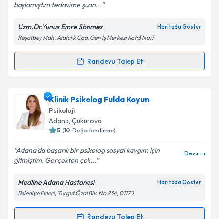
başlamıştım tedavime şuan...
Uzm.Dr.Yunus Emre Sönmez
Haritada Göster
Kişisel verilerimin işlenmesine ilişkin
Aydınlatma
Reşatbey Mah. Atatürk Cad. Gen İş Merkezi Kat:3 No:7
Metni
'ni okudum ve kişisel verilerimin belirtilen
kapsamda işlenmesini kabul ediyorum.
Randevu Talep Et
Randevu Takvimi Talebi
Takvim Talebini Gönder
Uzm. Dr. Yunus Emre Sönmez
için randevu takvimi
Klinik Psikolog Fulda Koyun
talebi oluşturun. Size bu uzmandan randevu almanız
Psikoloji
için bir takvim hazırlandığında e-posta ile
Adana
, Çukurova
bilgilendireceğiz.
5
(
10
Değerlendirme)
E-posta Adresiniz
Adana'da başarılı bir psikolog sosyal kaygım için
Devamı
gitmiştim. Gerçekten çok...
Medline Adana Hastanesi
Haritada Göster
Belediye Evleri, Turgut Özal Blv. No:234, 01170
Kişisel verilerimin işlenmesine ilişkin
Aydınlatma
Metni
'ni okudum ve kişisel verilerimin belirtilen
kapsamda işlenmesini kabul ediyorum.
Randevu Talep Et