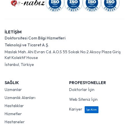
İLETİŞİM
Doktorsitesi Com Bilgi Hizmetleri
Teknoloji ve Ticaret A.Ş.
Maslak Mah. Ahi Evran Cd. A.O.S 55 Sokak No:2 Aksoy Plaza Giriş
Kat Kolektif House
İstanbul, Türkiye
SAĞLIK
PROFESYONELLER
Uzmanlar
Doktorlar İçin
Uzmanlık Alanları
Web Siteniz İçin
Hastalıklar
Kariyer
İşe Alım
Hizmetler
Hastaneler