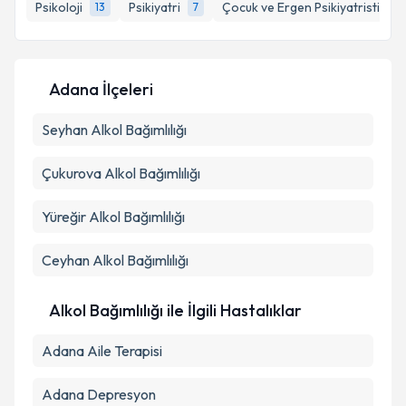
Psikoloji
Psikiyatri
Çocuk ve Ergen Psikiyatristi
13
7
1
E-posta Adresiniz
Adana İlçeleri
Kişisel verilerimin işlenmesine ilişkin
Aydınlatma
Seyhan
Metni
Alkol Bağımlılığı
'ni okudum ve kişisel verilerimin belirtilen
kapsamda işlenmesini kabul ediyorum.
Çukurova
Alkol Bağımlılığı
Takvim Talebini Gönder
Yüreğir
Alkol Bağımlılığı
Ceyhan
Alkol Bağımlılığı
Alkol Bağımlılığı ile İlgili Hastalıklar
Adana Aile Terapisi
Adana Depresyon