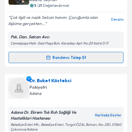
5
(
21
Değerlendirme)
E-posta Adresiniz
Çok ilgili ve nazik Selcan hanım. Çocuğumla olan
Devamı
ilişkime gerçekten...
Psk. Dan. Selcan Avcı
Kişisel verilerimin işlenmesine ilişkin
Aydınlatma
Cemalpaşa Mah. Gazi Paşa Bulv. Karadayı Apt. No:20 Kat:6 D:11
Metni
'ni okudum ve kişisel verilerimin belirtilen
kapsamda işlenmesini kabul ediyorum.
Randevu Talep Et
Randevu Takvimi Talebi
Takvim Talebini Gönder
Psk. Dan. Selcan Avcı
için randevu takvimi talebi
Dr. Buket Köstekci
oluşturun. Size bu uzmandan randevu almanız için bir
Psikiyatri
takvim hazırlandığında e-posta ile bilgilendireceğiz.
Adana
E-posta Adresiniz
Adana Dr. Ekrem Tok Ruh Sağliği Ve
Haritada Göster
Hastaliklari Hastanesı
Belediye Evleri Mh., Belediye Evleri, Turgut ÖZAL Bulvarı, No: 230, 01360
Çukurova/Adana