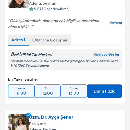
Adana
, Seyhan
5
(
171
Değerlendirme)
Güleryüzlü sabırlı, alanında çok bilgili ve deneyimli
Devamı
olması iyi ki...
Adres
1
Online Görüşme
Özel İstiklal Tıp Merkezi
Haritada Göster
Hurmalı Mahallesi 34008 Sokak Metro güzergahı bulvarı Central Plaza
1/1 01060 Seyhan/Adana
En Yakın Saatler
Yarın
Yarın
Yarın
Daha Fazla
11:00
12:00
13:00
Uzm. Dr. Ayçe Şener
Psikiyatri
Adana
, Seyhan