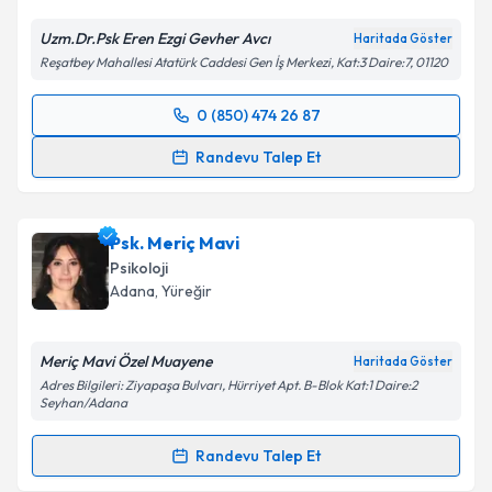
Uzm.Dr.Psk Eren Ezgi Gevher Avcı
Haritada Göster
Reşatbey Mahallesi Atatürk Caddesi Gen İş Merkezi, Kat:3 Daire:7, 01120
0 (850) 474 26 87
Randevu Takvimi Talebi
Randevu Talep Et
Uzm. Dr. Eren Ezgi Gevher Avcı
için randevu
takvimi talebi oluşturun. Size bu uzmandan randevu
Psk. Meriç Mavi
almanız için bir takvim hazırlandığında e-posta ile
bilgilendireceğiz.
Psikoloji
Adana
, Yüreğir
E-posta Adresiniz
Meriç Mavi Özel Muayene
Haritada Göster
Adres Bilgileri: Ziyapaşa Bulvarı, Hürriyet Apt. B-Blok Kat:1 Daire:2
Seyhan/Adana
Kişisel verilerimin işlenmesine ilişkin
Aydınlatma
Metni
'ni okudum ve kişisel verilerimin belirtilen
Randevu Talep Et
kapsamda işlenmesini kabul ediyorum.
Randevu Takvimi Talebi