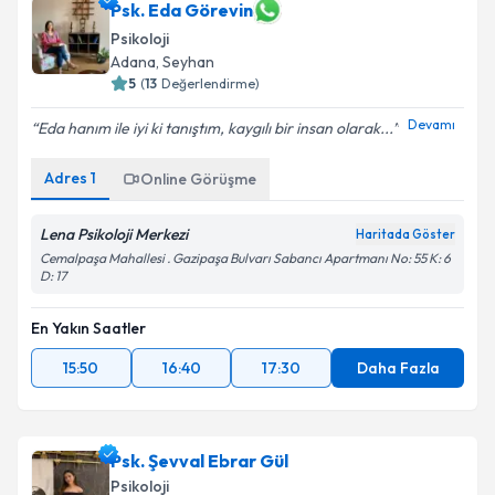
Psk. Eda Görevin
Psikoloji
Adana
, Seyhan
5
(
13
Değerlendirme)
Devamı
Eda hanım ile iyi ki tanıştım, kaygılı bir insan olarak...
Adres
1
Online Görüşme
Lena Psikoloji Merkezi
Haritada Göster
Cemalpaşa Mahallesi . Gazipaşa Bulvarı Sabancı Apartmanı No: 55 K: 6
D: 17
En Yakın Saatler
15:50
16:40
17:30
Daha Fazla
Psk. Şevval Ebrar Gül
Psikoloji