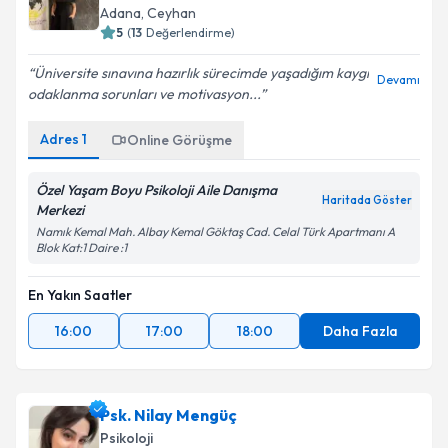
Adana
, Ceyhan
5
(
13
Değerlendirme)
Üniversite sınavına hazırlık sürecimde yaşadığım kaygı
Devamı
odaklanma sorunları ve motivasyon...
Adres
1
Online Görüşme
Özel Yaşam Boyu Psikoloji Aile Danışma
Haritada Göster
Merkezi
Namık Kemal Mah. Albay Kemal Göktaş Cad. Celal Türk Apartmanı A
Blok Kat:1 Daire :1
En Yakın Saatler
16:00
17:00
18:00
Daha Fazla
Psk. Nilay Mengüç
Psikoloji