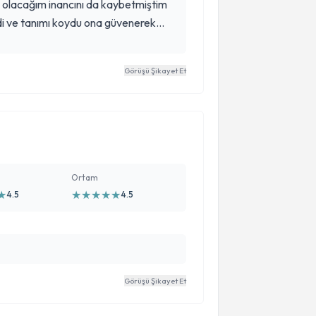
i olacağım inancını da kaybetmiştim
di ve tanımı koydu ona güvenerek
lgisiyle çok yol aldım 2 yıldır tanıdığım
m doktorum iyiki siz 🙏🏻
Görüşü Şikayet Et
Ortam
★
★
★
★
★
★
4.5
4.5
Görüşü Şikayet Et