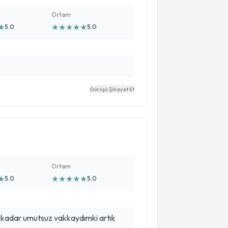
Ortam
★
★
★
★
★
★
5.0
5.0
Görüşü Şikayet Et
Ortam
★
★
★
★
★
★
5.0
5.0
 kadar umutsuz vakkaydımki artık