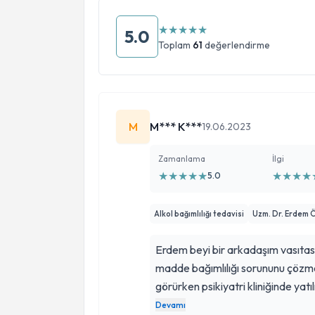
★
★
★
★
★
5.0
Toplam
61
değerlendirme
M
M*** K***
19.06.2023
Zamanlama
İlgi
★
★
★
★
★
★
★
★
★
5.0
Alkol bağımlılığı tedavisi
Uzm. Dr. Erdem
Erdem beyi bir arkadaşım vasıtas
madde bağımlılığı sorununu çözme
görürken psikiyatri kliniğinde yatılı
sabrı, profesyonelliği muzzamdı. 
Devamı