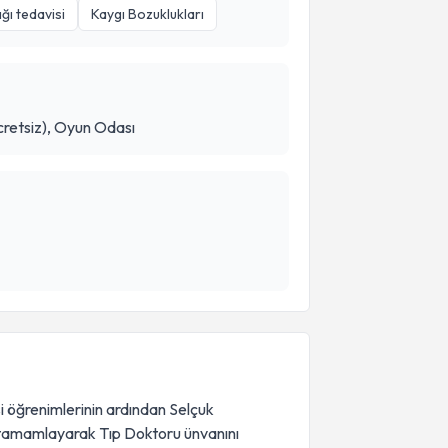
ığı tedavisi
Kaygı Bozuklukları
retsiz), Oyun Odası
öğrenimlerinin ardından Selçuk
a tamamlayarak Tıp Doktoru ünvanını