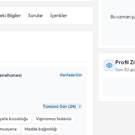
ki Bilgiler
Sorular
İçerikler
Bu uzman şu
Profil Z
Son 30 gü
enehanesi
Haritada Gör
Tümünü Gör (
24
)
iyete bozukluğu
Vajinismus tedavisi
k muayene
Madde bağımlılığı