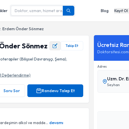
ikler
Blog
Kayıt Ol
r. Erdem Önder Sönmez
Ücretsiz Ra
 Önder Sönmez
Takip Et
Doktorsitesi.com
terapiler (Bilişsel Davranışçı, Şema),
Adres
1
Değerlendirme)
Uzm. Dr. 
fı
Seyhan
Soru Sor
Randevu Talep Et
ardeşimin alkol ve madde...
devamı