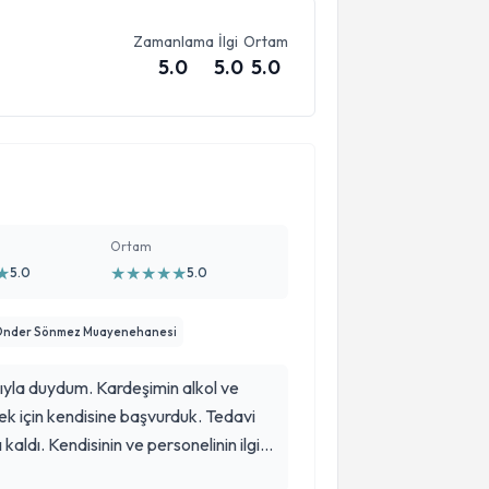
Zamanlama
İlgi
Ortam
5.0
5.0
5.0
Ortam
★
★
★
★
★
★
5.0
5.0
 Önder Sönmez Muayenehanesi
ıyla duydum. Kardeşimin alkol ve
k için kendisine başvurduk. Tedavi
 kaldı. Kendisinin ve personelinin ilgisi,
Tedaviler uygulandı, taburcu edilirken