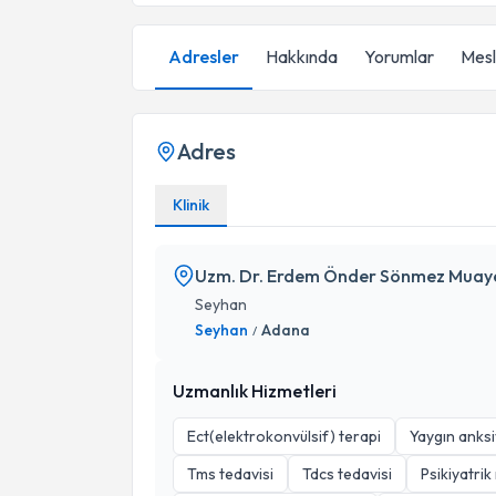
Adresler
Hakkında
Yorumlar
Mesle
Adres
Klinik
Uzm. Dr. Erdem Önder Sönmez Muay
Seyhan
Seyhan
Adana
/
Uzmanlık Hizmetleri
Ect(elektrokonvülsif) terapi
Yaygın anks
Tms tedavisi
Tdcs tedavisi
Psikiyatri