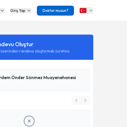
Giriş Yap
Doktor musun?
ndevu Oluştur
 üzerinden randevu oluşturmak ücretsiz.
Erdem Önder Sönmez Muayenehanesi