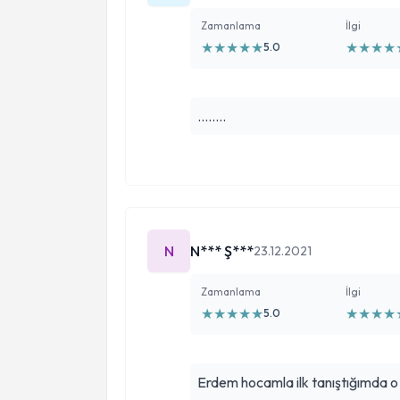
Zamanlama
İlgi
★
★
★
★
★
★
★
★
★
5.0
........
N
N*** Ş***
23.12.2021
Zamanlama
İlgi
★
★
★
★
★
★
★
★
★
5.0
Erdem hocamla ilk tanıştığımda o