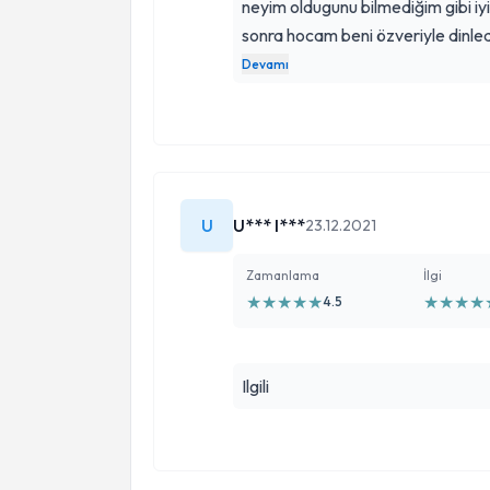
neyim oldugunu bilmediğim gibi iy
sonra hocam beni özveriyle dinle
çıktığım bu yolda verdiği ilaçlarla i
Devamı
hala ilk günkü özveriyle yol aldığı
U
U*** I***
23.12.2021
Zamanlama
İlgi
★
★
★
★
★
★
★
★
★
4.5
Ilgili