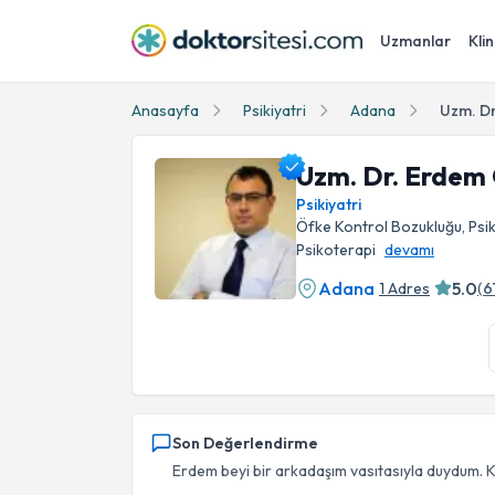
Uzmanlar
Klin
Anasayfa
Psikiyatri
Adana
Uzm. D
Uzm. Dr. Erdem
Psikiyatri
Öfke Kontrol Bozukluğu, Psiko
Psikoterapi
devamı
Adana
5.0
1 Adres
(
6
Uzm. Dr. Erdem Önder Sönmez Profil Fotoğra
Son Değerlendirme
Erdem beyi bir arkadaşım vasıtasıyla duydum. K