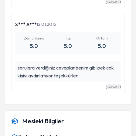
Şikayet Et
S*** A***
12.01.2015
Zamanlama
İlgi
Ortam
5.0
5.0
5.0
sorulara verdiğiniz cevaplar benim gibi pek cok
kişiyi aydınlatıyor teşekkürler
Şikayet Et
Mesleki Bilgiler