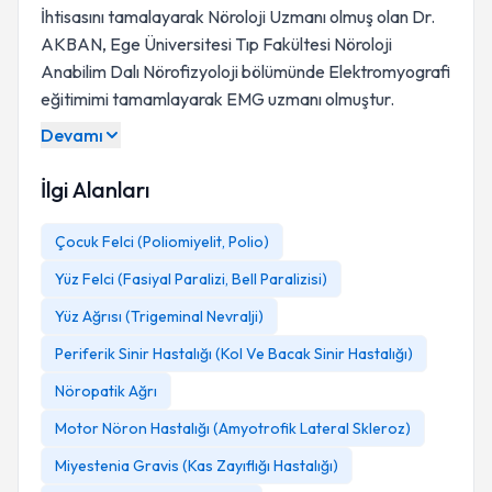
İhtisasını tamalayarak Nöroloji Uzmanı olmuş olan Dr.
AKBAN, Ege Üniversitesi Tıp Fakültesi Nöroloji
Anabilim Dalı Nörofizyoloji bölümünde Elektromyografi
eğitimimi tamamlayarak EMG uzmanı olmuştur.
Tıp eğitiminin yanısıra 1988 yılında Akapunktur ve
Devamı
Tamamlayıcı Tıp uygulamaları alanında teorik ve pratik
çalışmalar yapmaya başlayan
İlgi Alanları
Amerika Birleşik Devletleri ve
Çin'de ilgi ve tecrübelerini artırmak amacıyla birçok
Çocuk Felci (Poliomiyelit, Polio)
seminer toplantı ve kongreye katılmıştır. Kendisi beyin
Yüz Felci (Fasiyal Paralizi, Bell Paralizisi)
ve sinirle ilgili pek çok hastalıkta tedavi yaklaşımları
Yüz Ağrısı (Trigeminal Nevralji)
yanısıra Akupunktur Nöral Terapi Laser Fitoterapi
Manyetik alan TMS ve ozon tedavileri uygulamaktadır.
Periferik Sinir Hastalığı (Kol Ve Bacak Sinir Hastalığı)
Sağlık Bakanlığı tarafından
açılan Akupunktur
sertrifika
Nöropatik Ağrı
kurslarına katılarak akupunktur uzmanı unvanı alan
Kırklareli Üniversitesi'nde öğretim üyesi
Motor Nöron Hastalığı (Amyotrofik Lateral Skleroz)
olarak görev yapmasının yanısıra İstanbul'da hizmet
Miyestenia Gravis (Kas Zayıflığı Hastalığı)
veren Akben Sağlık Hizmetleri'nde de çalışmalarına