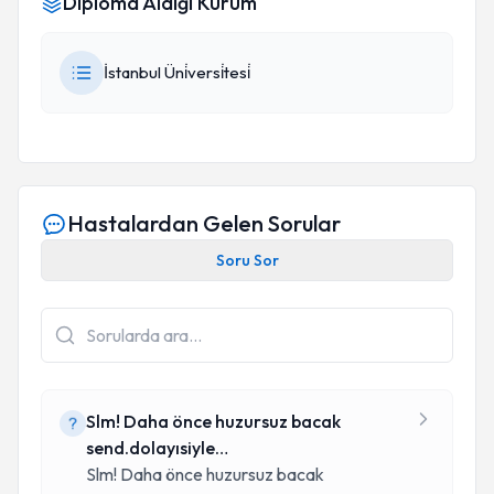
Diploma Aldığı Kurum
İstanbul Üni̇versi̇tesi̇
Hastalardan Gelen Sorular
Soru Sor
Slm! Daha önce huzursuz bacak
send.dolayısiyle
&#34;&#34;pexola&#34;&#34; a
Slm! Daha önce huzursuz bacak