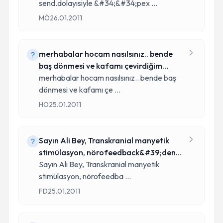
send.dolayısiyle &#34;&#34;pex
...
MÖ
26.01.2011
merhabalar hocam nasılsınız.. bende
baş dönmesi ve kafamı çevirdiğim
zaman
merhabalar hocam nasılsınız.. bende baş
dönmesi ve kafamı çe
...
HO
25.01.2011
Sayın Ali Bey, Transkranial manyetik
stimülasyon, nörofeedback&#39;den
far
Sayın Ali Bey, Transkranial manyetik
stimülasyon, nörofeedba
...
FD
25.01.2011