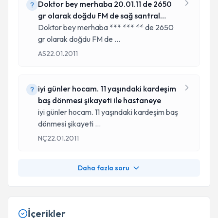
Doktor bey merhaba 20.01.11 de 2650
gr olarak doğdu FM de sağ santral
fasiy
Doktor bey merhaba *** *** ** de 2650
gr olarak doğdu FM de
...
AS
22.01.2011
iyi günler hocam. 11 yaşındaki kardeşim
baş dönmesi şikayeti ile hastaneye
iyi günler hocam. 11 yaşındaki kardeşim baş
dönmesi şikayeti
...
NÇ
22.01.2011
Daha fazla soru
İçerikler