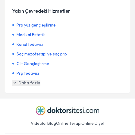
Yakın Çevredeki Hizmetler
Prp yüz gençleştirme
Medikal Estetik
Kanal tedavisi
Saç mezoterapi ve saç prp
Cilt Gençleştirme
Prp tedavisi
Daha fazla
Videolar
Blog
Online Terapi
Online Diyet