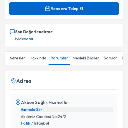
Randevu Talep Et
Son Değerlendirme
İyi
devamı
Adresler
Hakkında
Yorumlar
Mesleki Bilgiler
Sorular
İçe
Adres
Akben Sağlık Hizmetleri
Haritada Gör
Akdeniz Caddesi No:24/2
Fatih
İstanbul
/