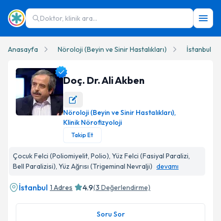
Doktor, klinik ara...
Anasayfa
Nöroloji (Beyin ve Sinir Hastalıkları)
İstanbul
Doç. Dr. Ali Akben
Nöroloji (Beyin ve Sinir Hastalıkları)
,
Doç. Dr. Ali Akben Profil Fotoğrafı
Klinik Nörofizyoloji
Takip Et
Çocuk Felci (Poliomiyelit, Polio), Yüz Felci (Fasiyal Paralizi,
Bell Paralizisi), Yüz Ağrısı (Trigeminal Nevralji)
devamı
İstanbul
4.9
1 Adres
(
3
Değerlendirme)
Soru Sor