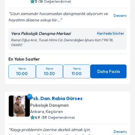
5
(
16
Değerlendirme)
Uzun zamandır hocamızdan danışmanlık alıyorum ve
Devamı
hayatımı düzene sokup bir...
Vera Psikolojik Danışma Merkezi
Haritada Göster
Remzi Oğuz Arık, Tunalı Hilmi Cd. Demirdöğen İşhanı Kat:7 98/18,
06680
En Yakın Saatler
Yarın
Yarın
Yarın
Daha Fazla
10:00
10:30
11:00
Psk. Dan. Rabia Gürses
Psikolojik Danışman
Ankara
,
Keçiören
4.9
(
59
Değerlendirme)
Kaygı problemim üzerine destek almak için
Devamı