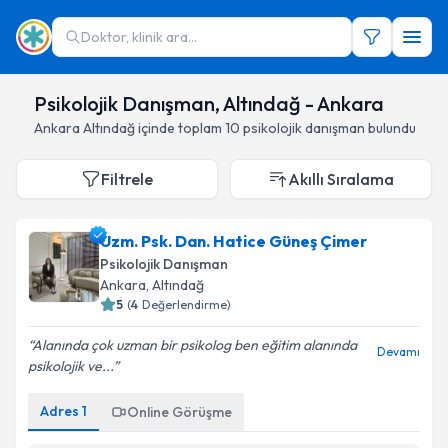
Doktor, klinik ara...
Psikolojik Danışman, Altındağ - Ankara
Ankara
Altındağ
içinde toplam
10
psikolojik danışman
bulundu
Filtrele
Akıllı Sıralama
Uzm. Psk. Dan. Hatice Güneş Çimer
Psikolojik Danışman
Ankara
,
Altındağ
5
(
4
Değerlendirme)
Alanında çok uzman bir psikolog ben eğitim alanında
Devamı
psikolojik ve...
Adres
1
Online Görüşme