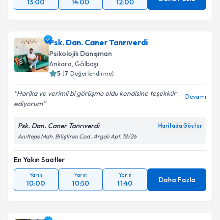
13:00
14:00
12:00
Psk. Dan. Caner Tanrıverdi
Psikolojik Danışman
Ankara
,
Gölbaşı
5
(
7
Değerlendirme)
Harika ve verimli bi görüşme oldu kendisine teşekkür
Devamı
ediyorum
Psk. Dan. Caner Tanrıverdi
Haritada Göster
Anıttepe Mah. Bitiştiren Cad . Argalı Apt. 18/26
En Yakın Saatler
Yarın
Yarın
Yarın
Daha Fazla
10:00
10:50
11:40