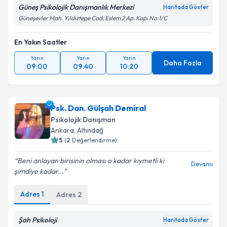
Güneş Psikolojik Danışmanlık Merkezi
Haritada Göster
Güneşevler Mah. Yıldıztepe Cad. Eslem 2 Ap. Kapı No:1/C
En Yakın Saatler
Yarın
Yarın
Yarın
Daha Fazla
09:00
09:40
10:20
Psk. Dan. Gülşah Demiral
Psikolojik Danışman
Ankara
,
Altındağ
5
(
2
Değerlendirme)
Beni anlayan birisinin olması o kadar kıymetli ki
Devamı
şimdiye kadar...
Adres
1
Adres
2
Şah Psikoloji
Haritada Göster