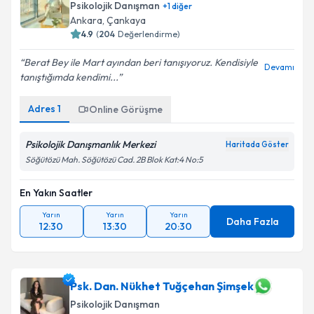
Psikolojik Danışman
+
1
diğer
Ankara
,
Çankaya
4.9
(
204
Değerlendirme)
Berat Bey ile Mart ayından beri tanışıyoruz. Kendisiyle
Devamı
tanıştığımda kendimi...
Adres
1
Online Görüşme
Psikolojik Danışmanlık Merkezi
Haritada Göster
Söğütözü Mah. Söğütözü Cad. 2B Blok Kat:4 No:5
En Yakın Saatler
Yarın
Yarın
Yarın
Daha Fazla
12:30
13:30
20:30
Psk. Dan. Nükhet Tuğçehan Şimşek
Psikolojik Danışman