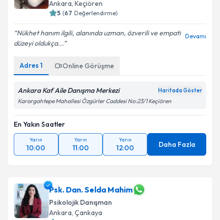
Ankara
,
Keçiören
5
(
67
Değerlendirme)
Nükhet hanım ilgili, alanında uzman, özverili ve empati
Devamı
düzeyi oldukça...
Adres
1
Online Görüşme
Ankara Kaf Aile Danışma Merkezi
Haritada Göster
Karargahtepe Mahallesi Özgürler Caddesi No:23/1 Keçiören
En Yakın Saatler
Yarın
Yarın
Yarın
Daha Fazla
10:00
11:00
12:00
Psk. Dan. Selda Mahim
Psikolojik Danışman
Ankara
,
Çankaya