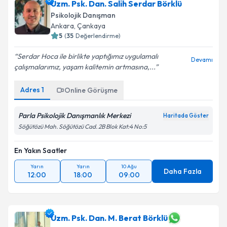
Uzm. Psk. Dan. Salih Serdar Börklü
Psikolojik Danışman
Ankara
,
Çankaya
5
(
35
Değerlendirme)
Serdar Hoca ile birlikte yaptığımız uygulamalı
Devamı
çalışmalarımız, yaşam kalitemin artmasına,...
Adres
1
Online Görüşme
Parla Psikolojik Danışmanlık Merkezi
Haritada Göster
Söğütözü Mah. Söğütözü Cad. 2B Blok Kat:4 No:5
En Yakın Saatler
Yarın
Yarın
10 Ağu
Daha Fazla
12:00
18:00
09:00
Uzm. Psk. Dan. M. Berat Börklü