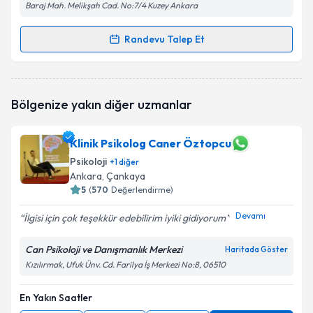
Baraj Mah. Melikşah Cad. No:7/4 Kuzey Ankara
Randevu Talep Et
Randevu Takvimi Talebi
Psk. Dan. Gülşah Demiral
için randevu takvimi talebi
Bölgenize yakın diğer uzmanlar
oluşturun. Size bu uzmandan randevu almanız için bir
takvim hazırlandığında e-posta ile bilgilendireceğiz.
Klinik Psikolog Caner Öztopcu
E-posta Adresiniz
Psikoloji
+
1
diğer
Ankara
,
Çankaya
5
(
570
Değerlendirme)
Devamı
Kişisel verilerimin işlenmesine ilişkin
Aydınlatma
İlgisi için çok teşekkür edebilirim iyiki gidiyorum
Metni
'ni okudum ve kişisel verilerimin belirtilen
kapsamda işlenmesini kabul ediyorum.
Can Psikoloji ve Danışmanlık Merkezi
Haritada Göster
Kızılırmak, Ufuk Ünv. Cd. Farilya İş Merkezi No:8, 06510
Takvim Talebini Gönder
En Yakın Saatler