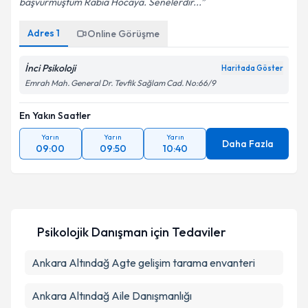
başvurmuştum Rabia Hocaya. Senelerdir...
Adres
1
Online Görüşme
İnci Psikoloji
Haritada Göster
Emrah Mah. General Dr. Tevfik Sağlam Cad. No:66/9
En Yakın Saatler
Yarın
Yarın
Yarın
Daha Fazla
09:00
09:50
10:40
Psikolojik Danışman
için Tedaviler
Ankara Altındağ Agte gelişim tarama envanteri
Ankara Altındağ Aile Danışmanlığı