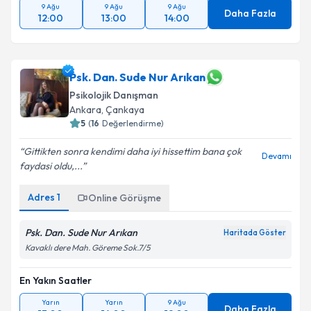
9 Ağu
9 Ağu
9 Ağu
Daha Fazla
12:00
13:00
14:00
Psk. Dan. Sude Nur Arıkan
Psikolojik Danışman
Ankara
,
Çankaya
5
(
16
Değerlendirme)
Gittikten sonra kendimi daha iyi hissettim bana çok
Devamı
faydasi oldu,...
Adres
1
Online Görüşme
Psk. Dan. Sude Nur Arıkan
Haritada Göster
Kavaklı dere Mah. Göreme Sok.7/5
En Yakın Saatler
Yarın
Yarın
9 Ağu
Daha Fazla