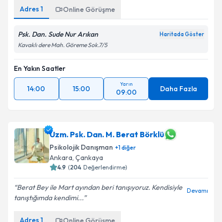
Adres
1
Online Görüşme
Psk. Dan. Sude Nur Arıkan
Haritada Göster
Kavaklı dere Mah. Göreme Sok.7/5
En Yakın Saatler
Yarın
14:00
15:00
Daha Fazla
09:00
Uzm. Psk. Dan. M. Berat Börklü
Psikolojik Danışman
+
1
diğer
Ankara
, Çankaya
4.9
(
204
Değerlendirme)
Berat Bey ile Mart ayından beri tanışıyoruz. Kendisiyle
Devamı
tanıştığımda kendimi...
Adres
1
Online Görüşme