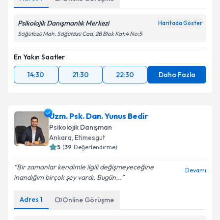
Psikolojik Danışmanlık Merkezi
Haritada Göster
Söğütözü Mah. Söğütözü Cad. 2B Blok Kat:4 No:5
En Yakın Saatler
14:30
21:30
22:30
Daha Fazla
Uzm. Psk. Dan. Yunus Bedir
Psikolojik Danışman
Ankara
, Etimesgut
5
(
39
Değerlendirme)
Bir zamanlar kendimle ilgili değişmeyeceğine
Devamı
inandığım birçok şey vardı. Bugün...
Adres
1
Online Görüşme