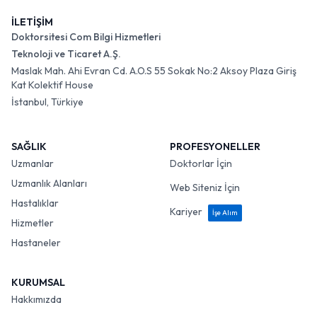
İLETİŞİM
Doktorsitesi Com Bilgi Hizmetleri
Teknoloji ve Ticaret A.Ş.
Maslak Mah. Ahi Evran Cd. A.O.S 55 Sokak No:2 Aksoy Plaza Giriş
Kat Kolektif House
İstanbul, Türkiye
SAĞLIK
PROFESYONELLER
Uzmanlar
Doktorlar İçin
Uzmanlık Alanları
Web Siteniz İçin
Hastalıklar
Kariyer
İşe Alım
Hizmetler
Hastaneler
KURUMSAL
Hakkımızda