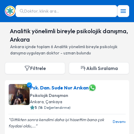
Doktor, klinik ara...
Analitik yönelimli bireyle psikolojik danışma,
Ankara
Ankara
içinde toplam
6
Analitik yönelimli bireyle psikolojik
danışma
uygulayan doktor - uzman bulundu
Filtrele
Akıllı Sıralama
Psk. Dan. Sude Nur Arıkan
Psikolojik Danışman
Ankara
, Çankaya
5
(
16
Değerlendirme)
Gittikten sonra kendimi daha iyi hissettim bana çok
Devamı
faydasi oldu,...