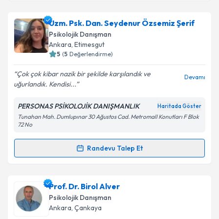
Uzm. Psk. Dan. Seydenur Özsemiz Şerif
Psikolojik Danışman
Ankara
, Etimesgut
5
(
5
Değerlendirme)
Çok çok kibar nazik bir şekilde karşılandık ve
Devamı
uğurlandık. Kendisi...
PERSONAS PSİKOLOJİK DANIŞMANLIK
Haritada Göster
Tunahan Mah. Dumlupınar 30 Ağustos Cad. Metromall Konutları F Blok
72 No
Randevu Talep Et
Randevu Takvimi Talebi
Uzm. Psk. Dan. Seydenur Özsemiz Şerif
için
Prof. Dr. Birol Alver
randevu takvimi talebi oluşturun. Size bu uzmandan
Psikolojik Danışman
randevu almanız için bir takvim hazırlandığında e-
Ankara
, Çankaya
posta ile bilgilendireceğiz.