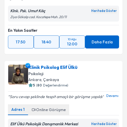
Klnk. Psk. Umut Kılıç
Haritada Göster
Ziya Gökalp cad. Kocatepe Mah. 20/11
En Yakın Saatler
10 Ağu
17:50
18:40
Daha Fazla
12:00
Klinik Psikolog Elif Ülkü
Psikoloji
Ankara
, Çankaya
5
(
80
Değerlendirme)
Devamı
Soru cevap şeklinde tespit amaçlı bir görüşme yapıldı
Adres
1
Online Görüşme
Elif Ülkü Psikolojik Danışmanlık Merkezi
Haritada Göster