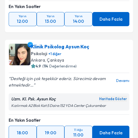
En Yakın Saatler
Yarın
Yarın
Yarın
Daha Fazla
12:00
13:00
14:00
Klinik Psikolog Aysun Koç
Psikoloji
+
1
diğer
Ankara
, Çankaya
4.9
(
114
Değerlendirme)
Desteği için çok teşekkür ederiz. Sürecimiz devam
Devamı
etmektedir…
Uzm. Kl. Psk. Aysun Koç
Haritada Göster
Kızılırmak A2 Blok Kat:5 Daire:152 YDA Center Çukurambar
En Yakın Saatler
11 Ağu
18:00
19:00
Daha Fazla
11:00