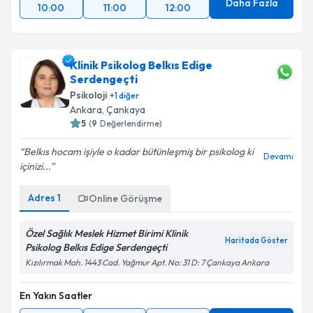
Daha Fazla
10:00
11:00
12:00
Klinik Psikolog Belkıs Edige
Serdengeçti
Psikoloji
+
1
diğer
Ankara
, Çankaya
5
(
9
Değerlendirme)
Belkıs hocam işiyle o kadar bütünleşmiş bir psikolog ki
Devamı
içinizi...
Adres
1
Online Görüşme
Özel Sağlık Meslek Hizmet Birimi Klinik
Haritada Göster
Psikolog Belkıs Edige Serdengeçti
Kızılırmak Mah. 1443 Cad. Yağmur Apt. No: 31 D: 7 Çankaya Ankara
En Yakın Saatler