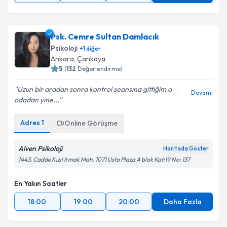
Psk. Cemre Sultan Damlacık
Psikoloji
+
1
diğer
Ankara
, Çankaya
5
(
132
Değerlendirme)
Uzun bir aradan sonra kontrol seansına gittiğim o
Devamı
odadan yine...
Adres
1
Online Görüşme
Alven Psikoloji
Haritada Göster
1443. Cadde Kızıl Irmak Mah. 1071 Usta Plaza A blok Kat:19 No: 137
En Yakın Saatler
18:00
19:00
20:00
Daha Fazla