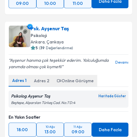
Daha Fazla
09:00
10:00
11:00
Psk. Ayşenur Taş
Psikoloji
Ankara
, Çankaya
5
(
39
Değerlendirme)
Ayşenur hanıma çok teşekkür ederim. Yolculuğumda
Devamı
yanımda olması çok kıymetli
Adres
1
Adres
2
Online Görüşme
Psikolog Ayşenur Taş
Haritada Göster
Beştepe, Alparslan Türkeş Cad. No:7 D:4
En Yakın Saatler
10 Ağu
11 Ağu
18:00
Daha Fazla
13:00
09:00