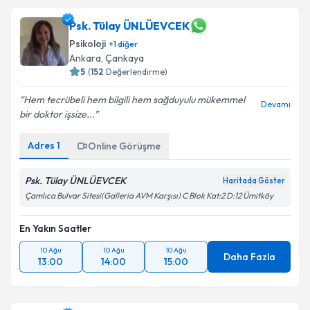
Psk. Tülay ÜNLÜEVCEK
Psikoloji
+
1
diğer
Ankara
, Çankaya
5
(
152
Değerlendirme)
Hem tecrübeli hem bilgili hem sağduyulu mükemmel
Devamı
bir doktor işsize...
Adres
1
Online Görüşme
Psk. Tülay ÜNLÜEVCEK
Haritada Göster
Çamlıca Bulvar Sitesi(Galleria AVM Karşısı) C Blok Kat:2 D:12 Ümitköy
En Yakın Saatler
10 Ağu
10 Ağu
10 Ağu
Daha Fazla
13:00
14:00
15:00