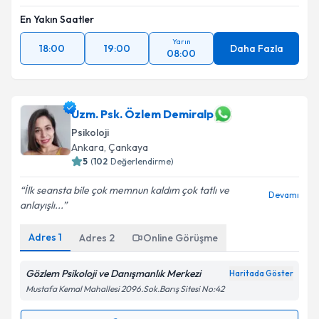
En Yakın Saatler
Yarın
18:00
19:00
Daha Fazla
08:00
Uzm. Psk. Özlem Demiralp
Psikoloji
Ankara
, Çankaya
5
(
102
Değerlendirme)
İlk seansta bile çok memnun kaldım çok tatlı ve
Devamı
anlayışlı...
Adres
1
Adres
2
Online Görüşme
Gözlem Psikoloji ve Danışmanlık Merkezi
Haritada Göster
Mustafa Kemal Mahallesi 2096.Sok.Barış Sitesi No:42