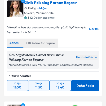
Klinik Psikolog Farnaz Başarır
Psikoloji
+
1
diğer
Ankara
, Yenimahalle
5
(
2
Değerlendirme)
Kendine has duruşu konuşması güleryüzlü ilgili tavrıyla
Devamı
her seferinde bir...
Adres
1
Online Görüşme
Özel Sağlık Meslek Hizmet Birimi Klinik
Haritada Göster
Psikolog Farnaz Başarır
Merkez Ankara L3 Blok No: 71 /Hipodrom Caddesi Emniyet Mahallesi
En Yakın Saatler
10 Ağu
10 Ağu
10 Ağu
Daha Fazla
11:00
11:50
12:40