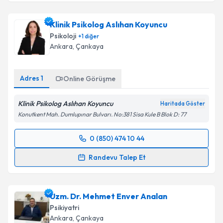
Klinik Psikolog Aslıhan Koyuncu
Psikoloji
+
1
diğer
Ankara
, Çankaya
Adres
1
Online Görüşme
Klinik Psikolog Aslıhan Koyuncu
Haritada Göster
Konutkent Mah. Dumlupınar Bulvarı. No:381 Sisa Kule B Blok D: 77
0 (850) 474 10 44
Randevu Takvimi Talebi
Randevu Talep Et
Klinik Psikolog Aslıhan Koyuncu
için randevu
takvimi talebi oluşturun. Size bu uzmandan randevu
Uzm. Dr. Mehmet Enver Analan
almanız için bir takvim hazırlandığında e-posta ile
bilgilendireceğiz.
Psikiyatri
Ankara
, Çankaya