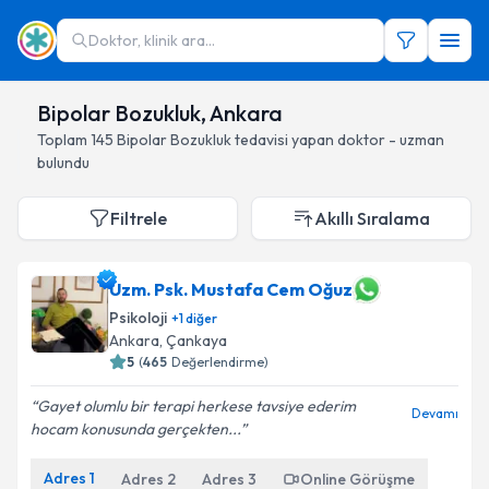
Doktor, klinik ara...
Bipolar Bozukluk, Ankara
Toplam
145
Bipolar Bozukluk
tedavisi yapan doktor - uzman
bulundu
Filtrele
Akıllı Sıralama
Uzm. Psk. Mustafa Cem Oğuz
Psikoloji
+
1
diğer
Ankara
, Çankaya
5
(
465
Değerlendirme)
Gayet olumlu bir terapi herkese tavsiye ederim
Devamı
hocam konusunda gerçekten...
Adres
1
Adres
2
Adres
3
Online Görüşme