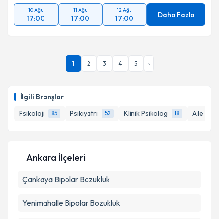
10 Ağu
11 Ağu
12 Ağu
Daha Fazla
17:00
17:00
17:00
1
2
3
4
5
›
İlgili Branşlar
Psikoloji
Psikiyatri
Klinik Psikolog
Aile Dan
85
52
18
Ankara İlçeleri
Çankaya
Bipolar Bozukluk
Yenimahalle
Bipolar Bozukluk