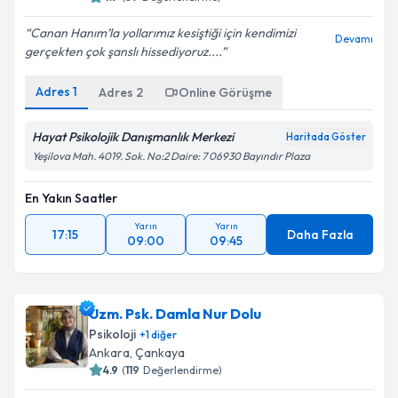
Canan Hanım’la yollarımız kesiştiği için kendimizi
Devamı
gerçekten çok şanslı hissediyoruz....
Adres
1
Adres
2
Online Görüşme
Hayat Psikolojik Danışmanlık Merkezi
Haritada Göster
Yeşilova Mah. 4019. Sok. No:2 Daire: 7 06930 Bayındır Plaza
En Yakın Saatler
Yarın
Yarın
17:15
Daha Fazla
09:00
09:45
Uzm. Psk. Damla Nur Dolu
Psikoloji
+
1
diğer
Ankara
, Çankaya
4.9
(
119
Değerlendirme)