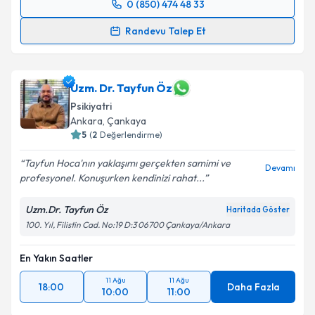
0 (850) 474 48 33
Randevu Takvimi Talebi
Randevu Talep Et
Uzm. Psk. Özlem Demiralp
için randevu takvimi
talebi oluşturun. Size bu uzmandan randevu almanız
için bir takvim hazırlandığında e-posta ile
Uzm. Dr. Tayfun Öz
bilgilendireceğiz.
Psikiyatri
Ankara
, Çankaya
E-posta Adresiniz
5
(
2
Değerlendirme)
Tayfun Hoca'nın yaklaşımı gerçekten samimi ve
Devamı
profesyonel. Konuşurken kendinizi rahat...
Kişisel verilerimin işlenmesine ilişkin
Aydınlatma
Uzm.Dr. Tayfun Öz
Haritada Göster
Metni
'ni okudum ve kişisel verilerimin belirtilen
100. Yıl, Filistin Cad. No:19 D:3 06700 Çankaya/Ankara
kapsamda işlenmesini kabul ediyorum.
En Yakın Saatler
Takvim Talebini Gönder
11 Ağu
11 Ağu
18:00
Daha Fazla
10:00
11:00