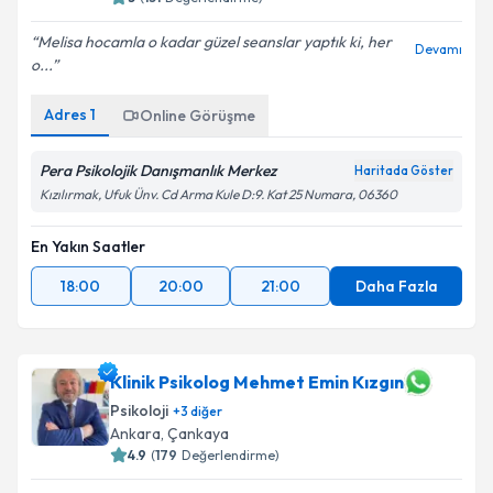
Melisa hocamla o kadar güzel seanslar yaptık ki, her
Devamı
o...
Adres
1
Online Görüşme
Pera Psikolojik Danışmanlık Merkez
Haritada Göster
Kızılırmak, Ufuk Ünv. Cd Arma Kule D:9. Kat 25 Numara, 06360
En Yakın Saatler
18:00
20:00
21:00
Daha Fazla
Klinik Psikolog Mehmet Emin Kızgın
Psikoloji
+
3
diğer
Ankara
, Çankaya
4.9
(
179
Değerlendirme)