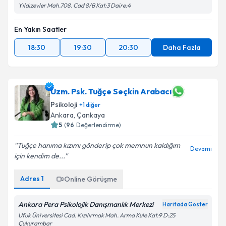
Yıldızevler Mah.708. Cad 8/B Kat:3 Daire:4
En Yakın Saatler
18:30
19:30
20:30
Daha Fazla
Uzm. Psk. Tuğçe Seçkin Arabacı
Psikoloji
+
1
diğer
Ankara
, Çankaya
5
(
96
Değerlendirme)
Tuğçe hanıma kızımı gönderip çok memnun kaldığım
Devamı
için kendim de...
Adres
1
Online Görüşme
Ankara Pera Psikolojik Danışmanlık Merkezi
Haritada Göster
Ufuk Üniversitesi Cad. Kızılırmak Mah. Arma Kule Kat:9 D:25
Çukurambar