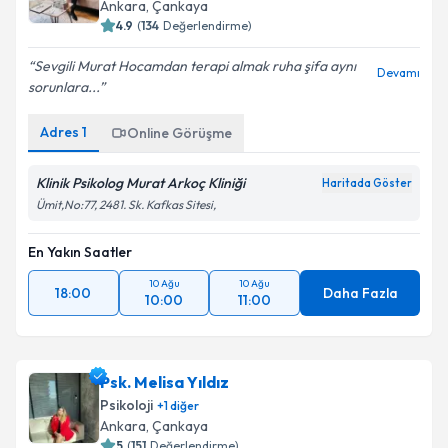
Ankara
, Çankaya
4.9
(
134
Değerlendirme)
Sevgili Murat Hocamdan terapi almak ruha şifa aynı
Devamı
sorunlara...
Adres
1
Online Görüşme
Klinik Psikolog Murat Arkoç Kliniği
Haritada Göster
Ümit,No:77, 2481. Sk. Kafkas Sitesi,
En Yakın Saatler
10 Ağu
10 Ağu
18:00
Daha Fazla
10:00
11:00
Psk. Melisa Yıldız
Psikoloji
+
1
diğer
Ankara
, Çankaya
5
(
151
Değerlendirme)