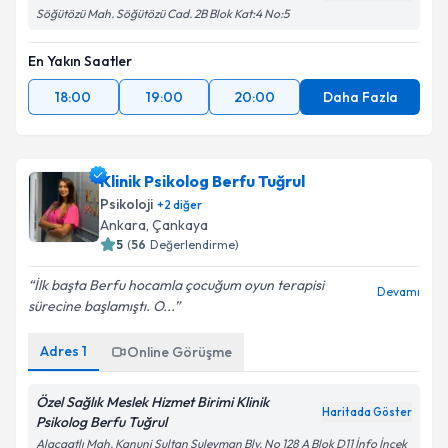
Söğütözü Mah. Söğütözü Cad. 2B Blok Kat:4 No:5
En Yakın Saatler
18:00
19:00
20:00
Daha Fazla
Klinik Psikolog Berfu Tuğrul
Psikoloji
+
2
diğer
Ankara
, Çankaya
5
(
56
Değerlendirme)
İlk başta Berfu hocamla çocuğum oyun terapisi
Devamı
sürecine başlamıştı. O...
Adres
1
Online Görüşme
Özel Sağlık Meslek Hizmet Birimi Klinik
Haritada Göster
Psikolog Berfu Tuğrul
Alacaatlı Mah. Kanuni Sultan Suleyman Blv. No 128 A Blok D11 İnfo İncek