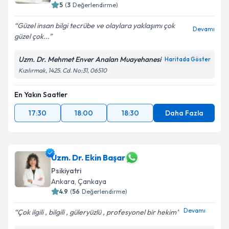
E-posta Adresiniz
5
(
3
Değerlendirme)
Güzel insan bilgi tecrübe ve olaylara yaklaşımı çok
Devamı
güzel çok...
Kişisel verilerimin işlenmesine ilişkin
Aydınlatma
Uzm. Dr. Mehmet Enver Analan Muayehanesi
Haritada Göster
Metni
'ni okudum ve kişisel verilerimin belirtilen
Kızılırmak, 1425. Cd. No:31, 06510
kapsamda işlenmesini kabul ediyorum.
En Yakın Saatler
Takvim Talebini Gönder
17:30
18:00
18:30
Daha Fazla
Uzm. Dr. Ekin Başar
Psikiyatri
Ankara
, Çankaya
4.9
(
56
Değerlendirme)
Devamı
Çok ilgili , bilgili , güleryüzlü , profesyonel bir hekim