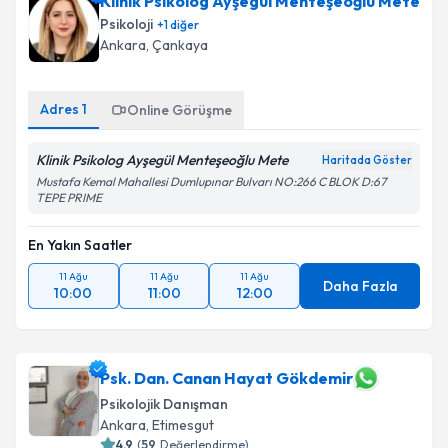
Klinik Psikolog Ayşegül Menteşeoğlu Mete
Psikoloji
+
1
diğer
Ankara
, Çankaya
Adres
1
Online Görüşme
Klinik Psikolog Ayşegül Menteşeoğlu Mete
Haritada Göster
Mustafa Kemal Mahallesi Dumlupınar Bulvarı NO:266 C BLOK D:67
TEPE PRIME
En Yakın Saatler
11 Ağu
11 Ağu
11 Ağu
Daha Fazla
10:00
11:00
12:00
Psk. Dan. Canan Hayat Gökdemir
Psikolojik Danışman
Ankara
, Etimesgut
4.9
(
59
Değerlendirme)