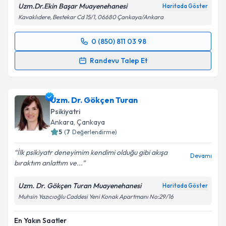
Uzm.Dr.Ekin Başar Muayenehanesi
Haritada Göster
Kavaklıdere, Bestekar Cd 15/1, 06680 Çankaya/Ankara
0 (850) 811 03 98
Randevu Takvimi Talebi
Randevu Talep Et
Uzm. Dr. Ekin Başar
için randevu takvimi talebi
oluşturun. Size bu uzmandan randevu almanız için bir
Uzm. Dr. Gökçen Turan
takvim hazırlandığında e-posta ile bilgilendireceğiz.
Psikiyatri
E-posta Adresiniz
Ankara
, Çankaya
5
(
7
Değerlendirme)
İlk psikiyatr deneyimim kendimi olduğu gibi akışa
Devamı
bıraktım anlattım ve...
Kişisel verilerimin işlenmesine ilişkin
Aydınlatma
Metni
'ni okudum ve kişisel verilerimin belirtilen
Uzm. Dr. Gökçen Turan Muayenehanesi
Haritada Göster
kapsamda işlenmesini kabul ediyorum.
Muhsin Yazıcıoğlu Caddesi Yeni Konak Apartmanı No:29/16
En Yakın Saatler
Takvim Talebini Gönder