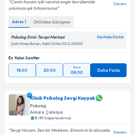
Canim hocam iyiki varsiniz engin tecrübenizle
Devamı
yolumuza ışık tutuyorsunuz
Adres
1
Online Görüşme
Psikolog Emin Terapi Merkezi
Haritada Göster
Çetin Emeç Bulvarı, Kabil Cd No:3 D:2, 06000
En Yakın Saatler
Yarın
18:00
20:00
Daha Fazla
08:00
Klinik Psikolog Sevgi Kaypak
Psikoloji
Ankara
, Çankaya
5
(
91
Değerlendirme)
Sevgi Hocam, Sen bir Meleksin, Eminim ki iki dünyada
Devamı