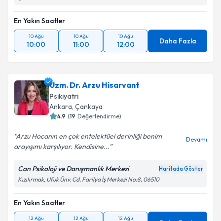
En Yakın Saatler
10 Ağu
10 Ağu
10 Ağu
Daha Fazla
10:00
11:00
12:00
Uzm. Dr. Arzu Hisarvant
Psikiyatri
Ankara
, Çankaya
4.9
(
19
Değerlendirme)
Arzu Hocanın en çok entelektüel derinliği benim
Devamı
arayışımı karşılıyor. Kendisine...
Can Psikoloji ve Danışmanlık Merkezi
Haritada Göster
Kızılırmak, Ufuk Ünv. Cd. Farilya İş Merkezi No:8, 06510
En Yakın Saatler
12 Ağu
12 Ağu
12 Ağu