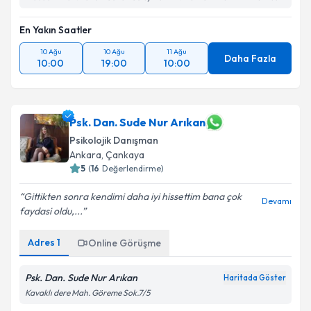
En Yakın Saatler
10 Ağu
10 Ağu
11 Ağu
Daha Fazla
10:00
19:00
10:00
Psk. Dan. Sude Nur Arıkan
Psikolojik Danışman
Ankara
, Çankaya
5
(
16
Değerlendirme)
Gittikten sonra kendimi daha iyi hissettim bana çok
Devamı
faydasi oldu,...
Adres
1
Online Görüşme
Psk. Dan. Sude Nur Arıkan
Haritada Göster
Kavaklı dere Mah. Göreme Sok.7/5