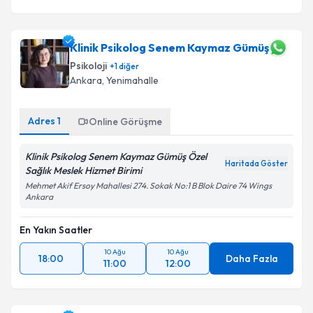
Klinik Psikolog Senem Kaymaz Gümüş
Psikoloji
+
1
diğer
Ankara
, Yenimahalle
Adres
1
Online Görüşme
Klinik Psikolog Senem Kaymaz Gümüş Özel
Haritada Göster
Sağlık Meslek Hizmet Birimi
Mehmet Akif Ersoy Mahallesi 274. Sokak No:1 B Blok Daire 74 Wings
Ankara
En Yakın Saatler
10 Ağu
10 Ağu
18:00
Daha Fazla
11:00
12:00