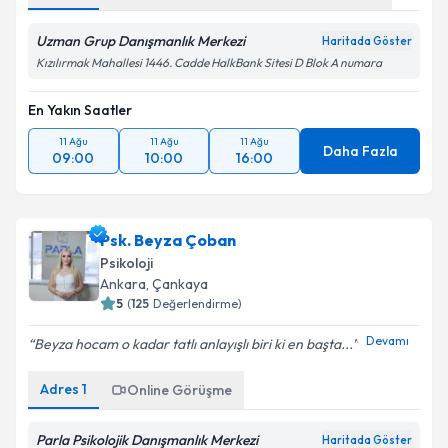
Uzman Grup Danışmanlık Merkezi
Haritada Göster
Kızılırmak Mahallesi 1446. Cadde HalkBank Sitesi D Blok A numara
En Yakın Saatler
11 Ağu
11 Ağu
11 Ağu
Daha Fazla
09:00
10:00
16:00
Psk. Beyza Çoban
Psikoloji
Ankara
, Çankaya
5
(
125
Değerlendirme)
Devamı
Beyza hocam o kadar tatlı anlayışlı biri ki en başta...
Adres
1
Online Görüşme
Parla Psikolojik Danışmanlık Merkezi
Haritada Göster