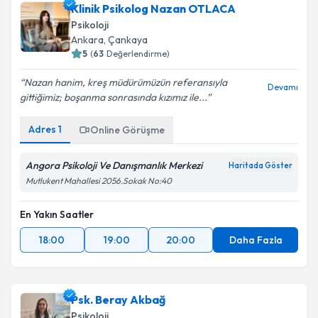
Klinik Psikolog Nazan OTLACA
Psikoloji
Ankara
, Çankaya
5
(
63
Değerlendirme)
Nazan hanim, kreş müdürümüzün referansıyla
Devamı
gittiğimiz; boşanma sonrasında kızımız ile...
Adres
1
Online Görüşme
Angora Psikoloji Ve Danışmanlık Merkezi
Haritada Göster
Mutlukent Mahallesi 2056.Sokak No:40
En Yakın Saatler
18:00
19:00
20:00
Daha Fazla
Psk. Beray Akbağ
Psikoloji