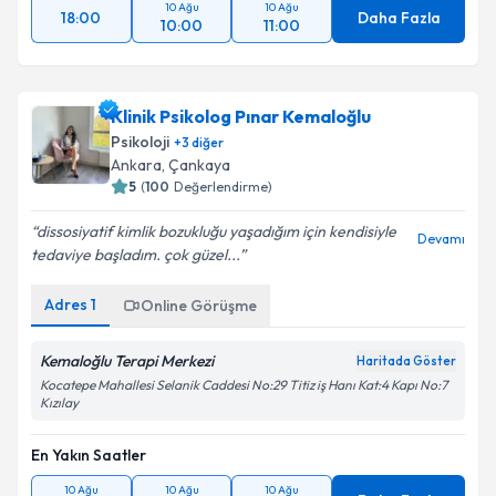
10 Ağu
10 Ağu
18:00
Daha Fazla
10:00
11:00
Klinik Psikolog Pınar Kemaloğlu
Psikoloji
+
3
diğer
Ankara
, Çankaya
5
(
100
Değerlendirme)
dissosiyatif kimlik bozukluğu yaşadığım için kendisiyle
Devamı
tedaviye başladım. çok güzel...
Adres
1
Online Görüşme
Kemaloğlu Terapi Merkezi
Haritada Göster
Kocatepe Mahallesi Selanik Caddesi No:29 Titiz iş Hanı Kat:4 Kapı No:7
Kızılay
En Yakın Saatler
10 Ağu
10 Ağu
10 Ağu