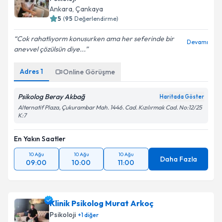
Ankara
, Çankaya
5
(
95
Değerlendirme)
Cok rahatlıyorm konusurken ama her seferinde bir
Devamı
anevvel çözülsün diye...
Adres
1
Online Görüşme
Psikolog Beray Akbağ
Haritada Göster
Alternatif Plaza, Çukurambar Mah. 1446. Cad. Kızılırmak Cad. No:12/25
K:7
En Yakın Saatler
10 Ağu
10 Ağu
10 Ağu
Daha Fazla
09:00
10:00
11:00
Klinik Psikolog Murat Arkoç
Psikoloji
+
1
diğer