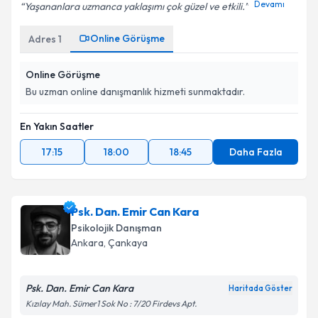
Devamı
Yaşananlara uzmanca yaklaşımı çok güzel ve etkili.
Online Görüşme
Adres
1
Online Görüşme
Bu uzman online danışmanlık hizmeti sunmaktadır.
En Yakın Saatler
17:15
18:00
18:45
Daha Fazla
Psk. Dan. Emir Can Kara
Psikolojik Danışman
Ankara
, Çankaya
Psk. Dan. Emir Can Kara
Haritada Göster
Kızılay Mah. Sümer1 Sok No : 7/20 Firdevs Apt.