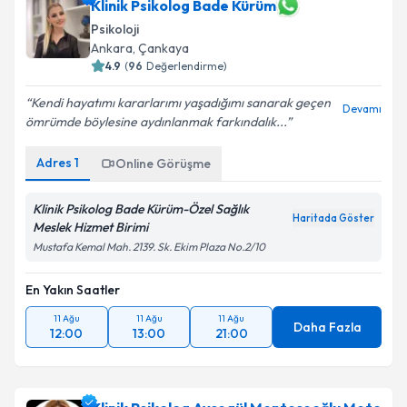
Klinik Psikolog Bade Kürüm
Psikoloji
Ankara
, Çankaya
4.9
(
96
Değerlendirme)
Kendi hayatımı kararlarımı yaşadığımı sanarak geçen
Devamı
ömrümde böylesine aydınlanmak farkındalık...
Adres
1
Online Görüşme
Klinik Psikolog Bade Kürüm-Özel Sağlık
Haritada Göster
Meslek Hizmet Birimi
Mustafa Kemal Mah. 2139. Sk. Ekim Plaza No.2/10
En Yakın Saatler
11 Ağu
11 Ağu
11 Ağu
Daha Fazla
12:00
13:00
21:00