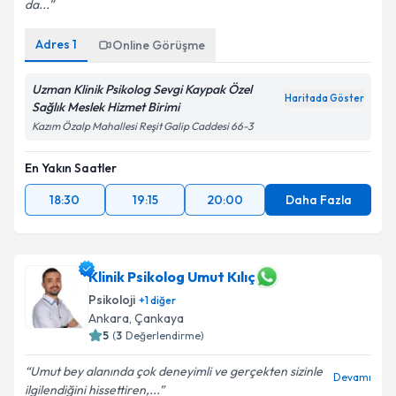
da...
Adres
1
Online Görüşme
Uzman Klinik Psikolog Sevgi Kaypak Özel
Haritada Göster
Sağlık Meslek Hizmet Birimi
Kazım Özalp Mahallesi Reşit Galip Caddesi 66-3
En Yakın Saatler
18:30
19:15
20:00
Daha Fazla
Klinik Psikolog Umut Kılıç
Psikoloji
+
1
diğer
Ankara
, Çankaya
5
(
3
Değerlendirme)
Umut bey alanında çok deneyimli ve gerçekten sizinle
Devamı
ilgilendiğini hissettiren,...