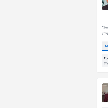
Ser
çalı
A
Pa
Söğ