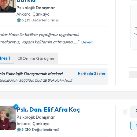
Psikolojik Danışman
Ankara
, Çankaya
5
(
35
Değerlendirme)
ka
dar Hoca ile birlikte yaptığımız uygulamalı
şmalarımız, yaşam kalitemin artmasına,...
Devamı
dres
1
Online Görüşme
rla Psikolojik Danışmanlık Merkezi
Haritada Göster
ütözü Mah. Söğütözü Cad. 2B Blok Kat:4 No:5
Psk. Dan. Elif Afra Koç
Psikolojik Danışman
Ankara
, Çankaya
5
(
30
Değerlendirme)