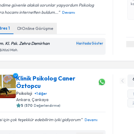
ka
dime güvenle alakalı sorunlar yaşıyordum Psikolog
ra hocamı internetten buldum...
Devamı
dres
1
Online Görüşme
m. Kl. Psk. Zehra Demirhan
Haritada Göster
ğütözü Mah.
Klinik Psikolog Caner
Öztopcu
Psikoloji
+
1
diğer
Ankara
, Çankaya
5
(
570
Değerlendirme)
isi için çok teşekkür edebilirim iyiki gidiyorum
Devamı