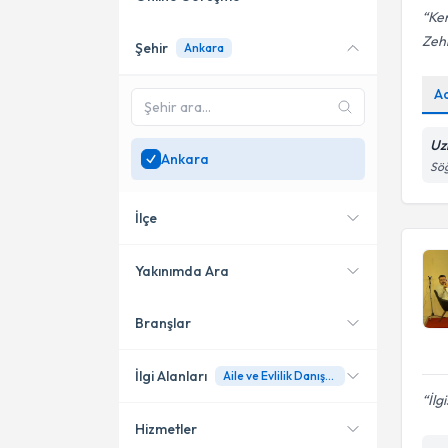
Ken
Zeh
Şehir
Ankara
Online danışmanlık sunan
uzmanları göster
A
Sadece
Ankara
bölgesinde
uzman ara
Uz
Ankara
Sö
İlçe
Yakınımda Ara
Branşlar
Konumuma yakın uzmanları
Çankaya
göster
Yenimahalle
İlgi Alanları
Aile ve Evlilik Danışmanlığı
İlg
Etimesgut
Hizmetler
Psikoloji