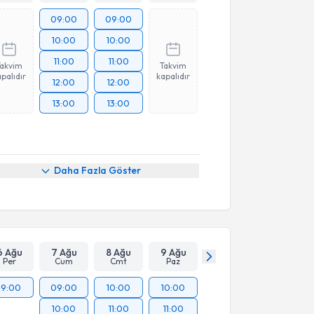
09:00
09:00
10:00
10:00
11:00
11:00
Takvim
Takvim
palıdır
kapalıdır
12:00
12:00
13:00
13:00
Daha Fazla Göster
6 Ağu
7 Ağu
8 Ağu
9 Ağu
Per
Cum
Cmt
Paz
19:00
09:00
10:00
10:00
10:00
11:00
11:00