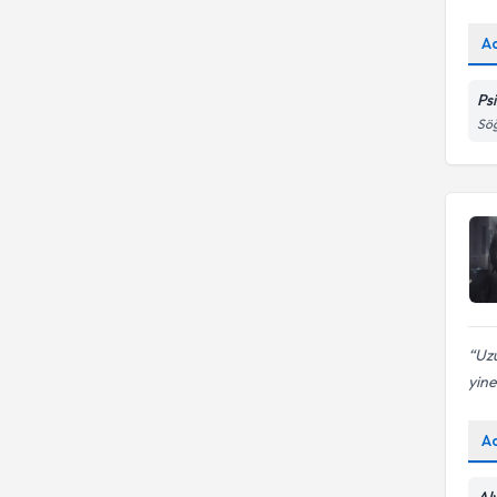
A
Ps
Söğ
Uzu
yine
A
Alv