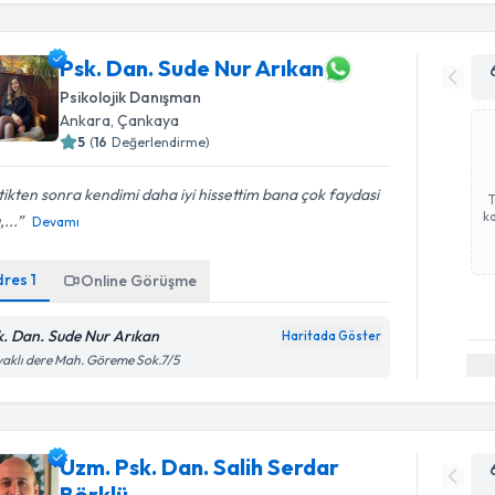
Psk. Dan. Sude Nur Arıkan
Psikolojik Danışman
Ankara
, Çankaya
5
(
16
Değerlendirme)
tikten sonra kendimi daha iyi hissettim bana çok faydasi
ka
,...
Devamı
dres
1
Online Görüşme
k. Dan. Sude Nur Arıkan
Haritada Göster
aklı dere Mah. Göreme Sok.7/5
Uzm. Psk. Dan. Salih Serdar
Börklü