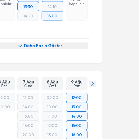
palıdır
kapalıdır
13:30
14:10
14:20
15:00
Daha Fazla Göster
6 Ağu
7 Ağu
8 Ağu
9 Ağu
Per
Cum
Cmt
Paz
19:00
13:00
09:00
12:00
20:00
14:00
10:00
13:00
16:00
11:00
14:00
18:00
12:00
15:00
20:00
13:00
16:00