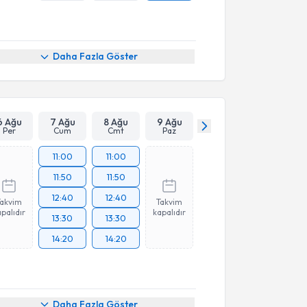
Daha Fazla Göster
6 Ağu
7 Ağu
8 Ağu
9 Ağu
Per
Cum
Cmt
Paz
11:00
11:00
11:50
11:50
12:40
12:40
Takvim
Takvim
palıdır
kapalıdır
13:30
13:30
14:20
14:20
Daha Fazla Göster