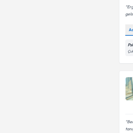
Erg
gels
A
Ps
Çu
Ber
tanı