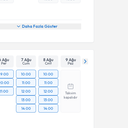
Daha Fazla Göster
6 Ağu
7 Ağu
8 Ağu
9 Ağu
Per
Cum
Cmt
Paz
19:00
10:00
10:00
20:00
11:00
11:00
21:00
12:00
12:00
Takvim
kapalıdır
13:00
13:00
14:00
14:00