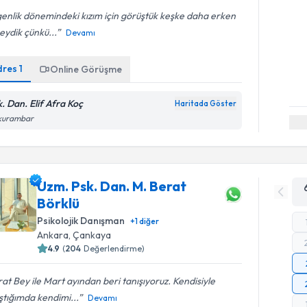
enlik dönemindeki kızım için görüştük keşke daha erken
eydik çünkü...
Devamı
dres
1
Online Görüşme
k. Dan. Elif Afra Koç
Haritada Göster
kurambar
Uzm. Psk. Dan. M. Berat
Börklü
Psikolojik Danışman
+
1
diğer
Ankara
, Çankaya
4.9
(
204
Değerlendirme)
at Bey ile Mart ayından beri tanışıyoruz. Kendisiyle
ştığımda kendimi...
Devamı