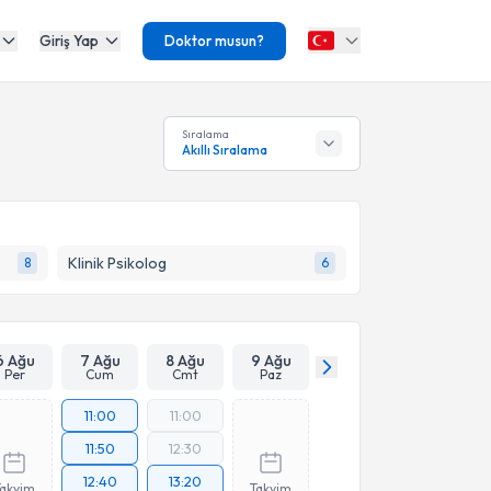
Giriş Yap
Doktor musun?
Sıralama
Akıllı Sıralama
Klinik Psikolog
8
6
6 Ağu
7 Ağu
8 Ağu
9 Ağu
Per
Cum
Cmt
Paz
11:00
11:00
11:50
12:30
12:40
13:20
Takvim
Takvim