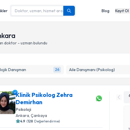
ikler
Blog
Kayıt Ol
Ankara
an doktor - uzman bulundu
lojik Danışman
Aile Danışmanı (Psikolog)
26
Klinik Psikolog Zehra
Demirhan
Psikoloji
Ankara
, Çankaya
4.9
(
128
Değerlendirme)