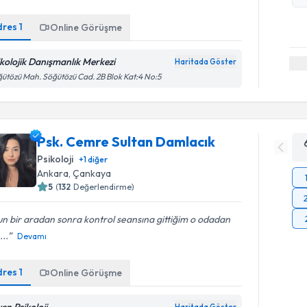
dres
1
Online Görüşme
ikolojik Danışmanlık Merkezi
Haritada Göster
ütözü Mah. Söğütözü Cad. 2B Blok Kat:4 No:5
Psk. Cemre Sultan Damlacık
Psikoloji
+
1
diğer
Ankara
, Çankaya
5
(
132
Değerlendirme)
n bir aradan sonra kontrol seansına gittiğim o odadan
...
Devamı
dres
1
Online Görüşme
en Psikoloji
Haritada Göster