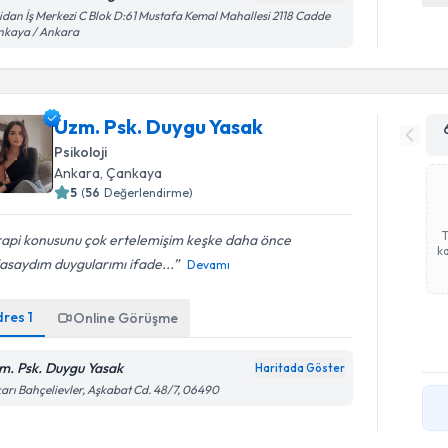
dan İş Merkezi C Blok D:61 Mustafa Kemal Mahallesi 2118 Cadde
nkaya / Ankara
Uzm. Psk. Duygu Yasak
Psikoloji
Ankara
, Çankaya
5
(
56
Değerlendirme)
rapi konusunu çok ertelemişim keşke daha önce
ka
asaydım duygularımı ifade...
Devamı
dres
1
Online Görüşme
m. Psk. Duygu Yasak
Haritada Göster
arı Bahçelievler, Aşkabat Cd. 48/7, 06490