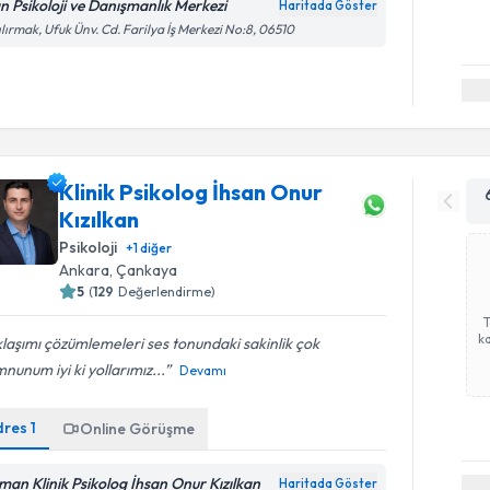
n Psikoloji ve Danışmanlık Merkezi
Haritada Göster
ılırmak, Ufuk Ünv. Cd. Farilya İş Merkezi No:8, 06510
Klinik Psikolog İhsan Onur
Kızılkan
Psikoloji
+
1
diğer
Ankara
, Çankaya
5
(
129
Değerlendirme)
ka
laşımı çözümlemeleri ses tonundaki sakinlik çok
unum iyi ki yollarımız...
Devamı
dres
1
Online Görüşme
man Klinik Psikolog İhsan Onur Kızılkan
Haritada Göster