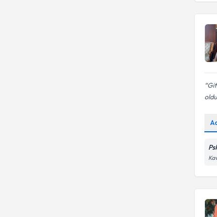
Git
oldu
A
Ps
Kav