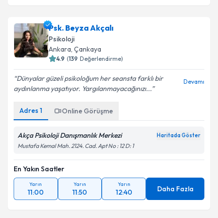
Psk. Beyza Akçalı
Psikoloji
Ankara
, Çankaya
4.9
(
139
Değerlendirme)
Dünyalar güzeli psikoloğum her seansta farklı bir
Devamı
aydınlanma yaşatıyor. Yargılanmayacağınızı...
Adres
1
Online Görüşme
Akça Psikoloji Danışmanlık Merkezi
Haritada Göster
Mustafa Kemal Mah. 2124. Cad. Apt No : 12 D: 1
En Yakın Saatler
Yarın
Yarın
Yarın
Daha Fazla
11:00
11:50
12:40