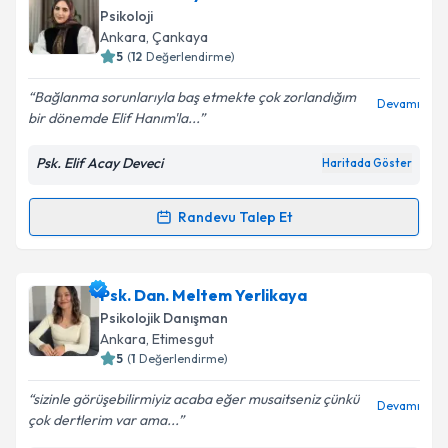
Size bu uzmandan randevu almanız için bir takvim
Psikoloji
hazırlandığında e-posta ile bilgilendireceğiz.
Ankara
, Çankaya
5
(
12
Değerlendirme)
E-posta Adresiniz
Bağlanma sorunlarıyla baş etmekte çok zorlandığım
Devamı
bir dönemde Elif Hanım'la...
Psk. Elif Acay Deveci
Haritada Göster
Kişisel verilerimin işlenmesine ilişkin
Aydınlatma
Metni
'ni okudum ve kişisel verilerimin belirtilen
kapsamda işlenmesini kabul ediyorum.
Randevu Talep Et
Randevu Takvimi Talebi
Takvim Talebini Gönder
Psk. Elif Acay Deveci
için randevu takvimi talebi
Psk. Dan. Meltem Yerlikaya
oluşturun. Size bu uzmandan randevu almanız için bir
Psikolojik Danışman
takvim hazırlandığında e-posta ile bilgilendireceğiz.
Ankara
, Etimesgut
5
(
1
Değerlendirme)
E-posta Adresiniz
sizinle görüşebilirmiyiz acaba eğer musaitseniz çünkü
Devamı
çok dertlerim var ama...