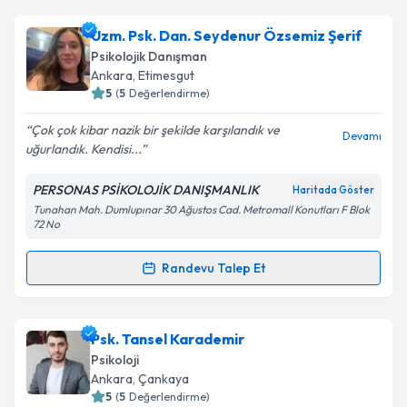
Takvim Talebini Gönder
Psk. Dan. Nazan Kahraman Sirel
için randevu
Uzm. Psk. Dan. Seydenur Özsemiz Şerif
takvimi talebi oluşturun. Size bu uzmandan randevu
Psikolojik Danışman
almanız için bir takvim hazırlandığında e-posta ile
Ankara
, Etimesgut
bilgilendireceğiz.
5
(
5
Değerlendirme)
E-posta Adresiniz
Çok çok kibar nazik bir şekilde karşılandık ve
Devamı
uğurlandık. Kendisi...
PERSONAS PSİKOLOJİK DANIŞMANLIK
Haritada Göster
Tunahan Mah. Dumlupınar 30 Ağustos Cad. Metromall Konutları F Blok
Kişisel verilerimin işlenmesine ilişkin
Aydınlatma
72 No
Metni
'ni okudum ve kişisel verilerimin belirtilen
kapsamda işlenmesini kabul ediyorum.
Randevu Talep Et
Randevu Takvimi Talebi
Takvim Talebini Gönder
Uzm. Psk. Dan. Seydenur Özsemiz Şerif
için
Psk. Tansel Karademir
randevu takvimi talebi oluşturun. Size bu uzmandan
Psikoloji
randevu almanız için bir takvim hazırlandığında e-
Ankara
, Çankaya
posta ile bilgilendireceğiz.
5
(
5
Değerlendirme)