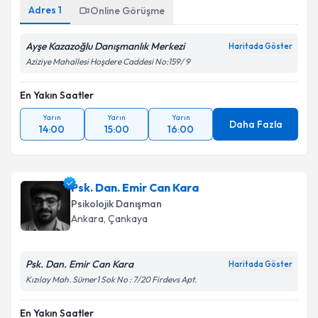
Adres
1
Online Görüşme
Ayşe Kazazoğlu Danışmanlık Merkezi
Haritada Göster
Aziziye Mahallesi Hoşdere Caddesi No:159/ 9
En Yakın Saatler
Yarın
Yarın
Yarın
Daha Fazla
14:00
15:00
16:00
Psk. Dan. Emir Can Kara
Psikolojik Danışman
Ankara
, Çankaya
Psk. Dan. Emir Can Kara
Haritada Göster
Kızılay Mah. Sümer1 Sok No : 7/20 Firdevs Apt.
En Yakın Saatler