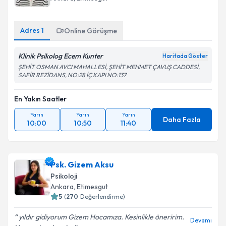
Adres
1
Online Görüşme
Klinik Psikolog Ecem Kunter
Haritada Göster
ŞEHİT OSMAN AVCI MAHALLESİ, ŞEHİT MEHMET ÇAVUŞ CADDESİ,
SAFİR REZİDANS, NO:28 İÇ KAPI NO:137
En Yakın Saatler
Yarın
Yarın
Yarın
Daha Fazla
10:00
10:50
11:40
Psk. Gizem Aksu
Psikoloji
Ankara
, Etimesgut
5
(
270
Değerlendirme)
yıldır gidiyorum Gizem Hocamıza. Kesinlikle öneririm.
Devamı