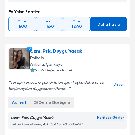
En Yakın Saatler
Yarın
Yarın
Yarın
Daha Fazla
11:00
11:50
12:40
Uzm. Psk. Duygu Yasak
Psikoloji
Ankara
, Çankaya
5
(
56
Değerlendirme)
Terapi konusunu çok ertelemişim keşke daha önce
Devamı
başlasaydım duygularımı ifade...
Adres
1
Online Görüşme
Uzm. Psk. Duygu Yasak
Haritada Göster
Yukarı Bahçelievler, Aşkabat Cd. 48/7, 06490