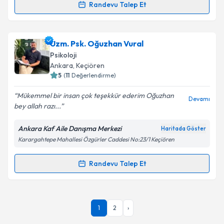
kapsamda işlenmesini kabul ediyorum.
Randevu Talep Et
Randevu Takvimi Talebi
Takvim Talebini Gönder
Psk. Cansu Aksoy Yüce
için randevu takvimi talebi
Uzm. Psk. Oğuzhan Vural
oluşturun. Size bu uzmandan randevu almanız için bir
Psikoloji
takvim hazırlandığında e-posta ile bilgilendireceğiz.
Ankara
, Keçiören
5
(
11
Değerlendirme)
E-posta Adresiniz
Mükemmel bir insan çok teşekkür ederim Oğuzhan
Devamı
bey allah razı...
Ankara Kaf Aile Danışma Merkezi
Haritada Göster
Kişisel verilerimin işlenmesine ilişkin
Aydınlatma
Karargahtepe Mahallesi Özgürler Caddesi No:23/1 Keçiören
Metni
'ni okudum ve kişisel verilerimin belirtilen
kapsamda işlenmesini kabul ediyorum.
Randevu Talep Et
Randevu Takvimi Talebi
Takvim Talebini Gönder
Uzm. Psk. Oğuzhan Vural
için randevu takvimi talebi
1
2
›
oluşturun. Size bu uzmandan randevu almanız için bir
takvim hazırlandığında e-posta ile bilgilendireceğiz.