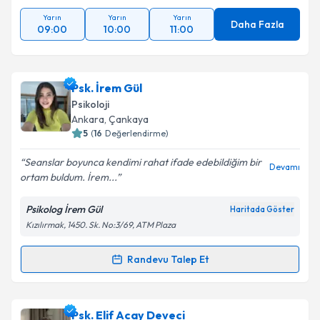
Yarın
Yarın
Yarın
Daha Fazla
09:00
10:00
11:00
Psk. İrem Gül
Psikoloji
Ankara
, Çankaya
5
(
16
Değerlendirme)
Seanslar boyunca kendimi rahat ifade edebildiğim bir
Devamı
ortam buldum. İrem...
Psikolog İrem Gül
Haritada Göster
Kızılırmak, 1450. Sk. No:3/69, ATM Plaza
Randevu Talep Et
Randevu Takvimi Talebi
Psk. İrem Gül
için randevu takvimi talebi oluşturun.
Psk. Elif Acay Deveci