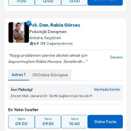
11:00
12:00
13:00
Psk. Dan. Rabia Gürses
Psikolojik Danışman
Ankara
, Keçiören
4.9
(
59
Değerlendirme)
Kaygı problemim üzerine destek almak için
Devamı
başvurmuştum Rabia Hocaya. Senelerdir...
Adres
1
Online Görüşme
İnci Psikoloji
Haritada Göster
Emrah Mah. General Dr. Tevfik Sağlam Cad. No:66/9
En Yakın Saatler
Yarın
Yarın
Yarın
Daha Fazla
09:00
09:50
10:40