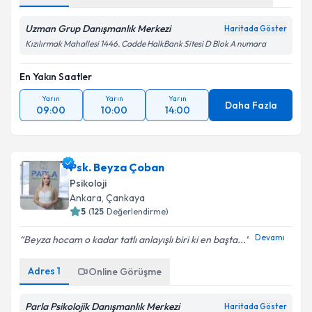
Uzman Grup Danışmanlık Merkezi
Haritada Göster
Kızılırmak Mahallesi 1446. Cadde HalkBank Sitesi D Blok A numara
En Yakın Saatler
Yarın
Yarın
Yarın
Daha Fazla
09:00
10:00
14:00
Psk. Beyza Çoban
Psikoloji
Ankara
, Çankaya
5
(
125
Değerlendirme)
Devamı
Beyza hocam o kadar tatlı anlayışlı biri ki en başta...
Adres
1
Online Görüşme
Parla Psikolojik Danışmanlık Merkezi
Haritada Göster