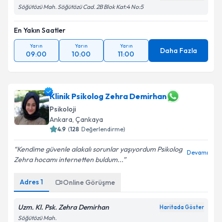
Söğütözü Mah. Söğütözü Cad. 2B Blok Kat:4 No:5
En Yakın Saatler
Yarın
Yarın
Yarın
Daha Fazla
09:00
10:00
11:00
Klinik Psikolog Zehra Demirhan
Psikoloji
Ankara
, Çankaya
4.9
(
128
Değerlendirme)
Kendime güvenle alakalı sorunlar yaşıyordum Psikolog
Devamı
Zehra hocamı internetten buldum...
Adres
1
Online Görüşme
Uzm. Kl. Psk. Zehra Demirhan
Haritada Göster
Söğütözü Mah.