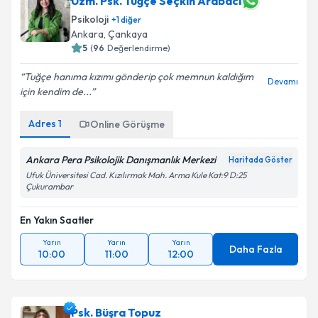
Uzm. Psk. Tuğçe Seçkin Arabacı
Psikoloji
+
1
diğer
Ankara
, Çankaya
5
(
96
Değerlendirme)
Tuğçe hanıma kızımı gönderip çok memnun kaldığım
Devamı
için kendim de...
Adres
1
Online Görüşme
Ankara Pera Psikolojik Danışmanlık Merkezi
Haritada Göster
Ufuk Üniversitesi Cad. Kızılırmak Mah. Arma Kule Kat:9 D:25
Çukurambar
En Yakın Saatler
Yarın
Yarın
Yarın
Daha Fazla
10:00
11:00
12:00
Psk. Büşra Topuz