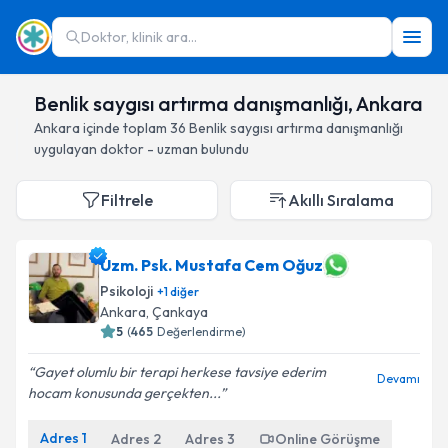
Doktor, klinik ara...
Benlik saygısı artırma danışmanlığı, Ankara
Ankara
içinde toplam
36
Benlik saygısı artırma danışmanlığı
uygulayan doktor - uzman bulundu
Filtrele
Akıllı Sıralama
Uzm. Psk. Mustafa Cem Oğuz
Psikoloji
+
1
diğer
Ankara
, Çankaya
5
(
465
Değerlendirme)
Gayet olumlu bir terapi herkese tavsiye ederim
Devamı
hocam konusunda gerçekten...
Adres
1
Adres
2
Adres
3
Online Görüşme