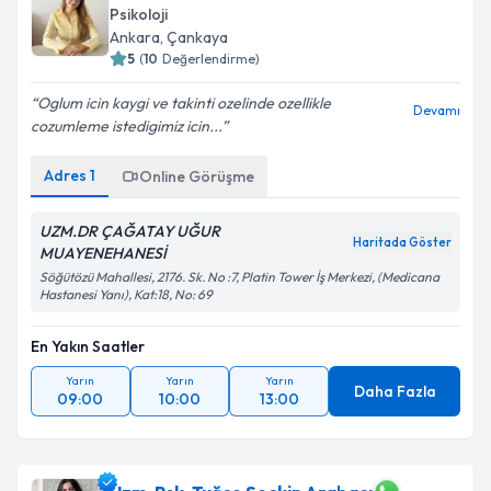
Psikoloji
Ankara
, Çankaya
5
(
10
Değerlendirme)
Oglum icin kaygi ve takinti ozelinde ozellikle
Devamı
cozumleme istedigimiz icin...
Adres
1
Online Görüşme
UZM.DR ÇAĞATAY UĞUR
Haritada Göster
MUAYENEHANESİ
Söğütözü Mahallesi, 2176. Sk. No :7, Platin Tower İş Merkezi, (Medicana
Hastanesi Yanı), Kat:18, No: 69
En Yakın Saatler
Yarın
Yarın
Yarın
Daha Fazla
09:00
10:00
13:00