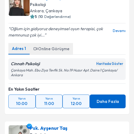
Psikoloji
Ankara
, Çankaya
5
(
10
Değerlendirme)
Oğlum için gidiyoruz deneyimsel oyun terapisi, çok
Devamı
memnunuz çok iyi...
Adres
1
Online Görüşme
Cinnah Psikoloji
Haritada Göster
Çankaya Mah. Ebu Ziya Tevfik Sk. No:19 Huzur Apt. Daire:1 Çankaya/
Ankara
En Yakın Saatler
Yarın
Yarın
Yarın
Daha Fazla
10:00
11:00
12:00
Psk. Ayşenur Taş