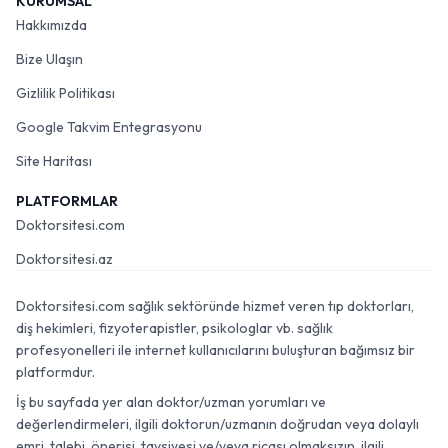
KURUMSAL
Hakkımızda
Bize Ulaşın
Gizlilik Politikası
Google Takvim Entegrasyonu
Site Haritası
PLATFORMLAR
Doktorsitesi.com
Doktorsitesi.az
Doktorsitesi.com sağlık sektöründe hizmet veren tıp doktorları,
diş hekimleri, fizyoterapistler, psikologlar vb. sağlık
profesyonelleri ile internet kullanıcılarını buluşturan bağımsız bir
platformdur.
İş bu sayfada yer alan doktor/uzman yorumları ve
değerlendirmeleri, ilgili doktorun/uzmanın doğrudan veya dolaylı
emri, talebi, önerisi, tavsiyesi ve/veya ricası olmaksızın, ilgili