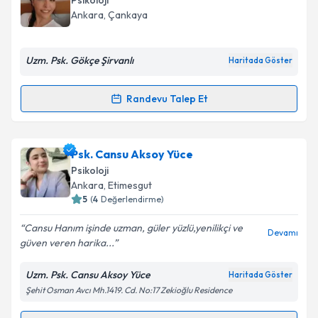
Psikoloji
takvim hazırlandığında e-posta ile bilgilendireceğiz.
Ankara
, Çankaya
E-posta Adresiniz
Uzm. Psk. Gökçe Şirvanlı
Haritada Göster
Randevu Talep Et
Randevu Takvimi Talebi
Kişisel verilerimin işlenmesine ilişkin
Aydınlatma
Metni
'ni okudum ve kişisel verilerimin belirtilen
kapsamda işlenmesini kabul ediyorum.
Uzm. Psk. Gökçe Şirvanlı Çevik
için randevu takvimi
Psk. Cansu Aksoy Yüce
talebi oluşturun. Size bu uzmandan randevu almanız
Psikoloji
için bir takvim hazırlandığında e-posta ile
Takvim Talebini Gönder
Ankara
, Etimesgut
bilgilendireceğiz.
5
(
4
Değerlendirme)
E-posta Adresiniz
Cansu Hanım işinde uzman, güler yüzlü,yenilikçi ve
Devamı
güven veren harika...
Uzm. Psk. Cansu Aksoy Yüce
Haritada Göster
Şehit Osman Avcı Mh.1419. Cd. No:17 Zekioğlu Residence
Kişisel verilerimin işlenmesine ilişkin
Aydınlatma
Metni
'ni okudum ve kişisel verilerimin belirtilen