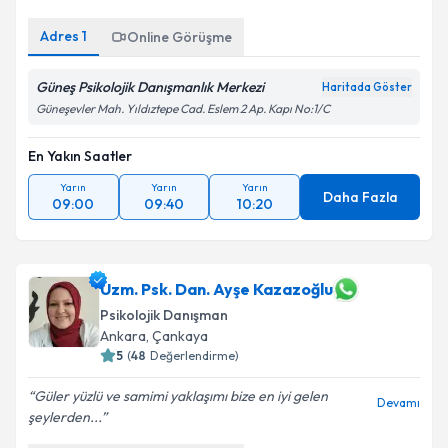
Adres
1
Online Görüşme
Güneş Psikolojik Danışmanlık Merkezi
Haritada Göster
Güneşevler Mah. Yıldıztepe Cad. Eslem 2 Ap. Kapı No:1/C
En Yakın Saatler
Yarın
Yarın
Yarın
Daha Fazla
09:00
09:40
10:20
Uzm. Psk. Dan. Ayşe Kazazoğlu
Psikolojik Danışman
Ankara
, Çankaya
5
(
48
Değerlendirme)
Güler yüzlü ve samimi yaklaşımı bize en iyi gelen
Devamı
şeylerden...