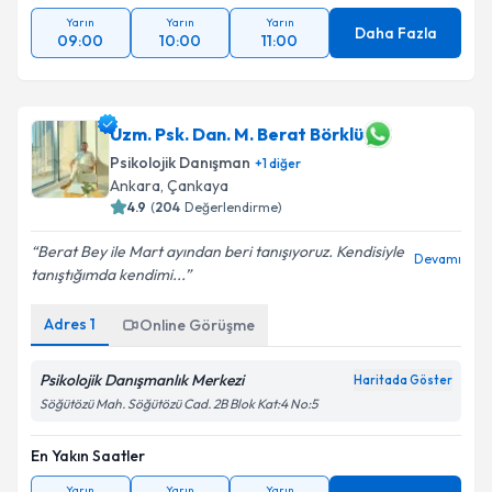
Yarın
Yarın
Yarın
Daha Fazla
09:00
10:00
11:00
Uzm. Psk. Dan. M. Berat Börklü
Psikolojik Danışman
+
1
diğer
Ankara
, Çankaya
4.9
(
204
Değerlendirme)
Berat Bey ile Mart ayından beri tanışıyoruz. Kendisiyle
Devamı
tanıştığımda kendimi...
Adres
1
Online Görüşme
Psikolojik Danışmanlık Merkezi
Haritada Göster
Söğütözü Mah. Söğütözü Cad. 2B Blok Kat:4 No:5
En Yakın Saatler
Yarın
Yarın
Yarın