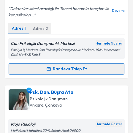
E-posta Adresiniz
Doktorlar sitesi aracılığı ile Tansel hocamla tanıştım ilk
Devamı
kez psikolog...
Adres
1
Adres
2
Kişisel verilerimin işlenmesine ilişkin
Aydınlatma
Metni
'ni okudum ve kişisel verilerimin belirtilen
Can Psikolojik Danışmanlık Merkezi
Haritada Göster
kapsamda işlenmesini kabul ediyorum.
Farilya İş Merkezi Can Psikolojik Danışmanlık Merkezi Ufuk Üniversitesi
Cad. No:8/31 Kat: 8
Takvim Talebini Gönder
Randevu Talep Et
Randevu Takvimi Talebi
Psk. Tansel Karademir
için randevu takvimi talebi
Psk. Dan. Büşra Ata
oluşturun. Size bu uzmandan randevu almanız için bir
Psikolojik Danışman
takvim hazırlandığında e-posta ile bilgilendireceğiz.
Ankara
, Çankaya
E-posta Adresiniz
Mojo Psikoloji
Haritada Göster
Mutlukent Mahallesi 2041.Sokak No:5 06800