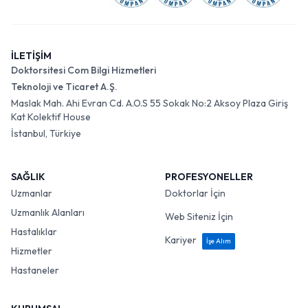
İLETİŞİM
Doktorsitesi Com Bilgi Hizmetleri
Teknoloji ve Ticaret A.Ş.
Maslak Mah. Ahi Evran Cd. A.O.S 55 Sokak No:2 Aksoy Plaza Giriş
Kat Kolektif House
İstanbul, Türkiye
SAĞLIK
PROFESYONELLER
Uzmanlar
Doktorlar İçin
Uzmanlık Alanları
Web Siteniz İçin
Hastalıklar
Kariyer
İşe Alım
Hizmetler
Hastaneler