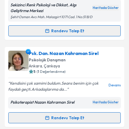
Sekizinci Renk Psikoloji ve Dikkat, Algı
Kişisel verilerimin işlenmesine ilişkin
Aydınlatma
Haritada Göster
Geliştirme Merkezi
Metni
'ni okudum ve kişisel verilerimin belirtilen
Şehit Osman Avcı Mah. Malazgirt 1071 Cad. 1 No:51 B/D
kapsamda işlenmesini kabul ediyorum.
Randevu Talep Et
Randevu Takvimi Talebi
Takvim Talebini Gönder
Psk. Dan. Meltem Yerlikaya
için randevu takvimi
Psk. Dan. Nazan Kahraman Sirel
talebi oluşturun. Size bu uzmandan randevu almanız
Psikolojik Danışman
için bir takvim hazırlandığında e-posta ile
Ankara
, Çankaya
bilgilendireceğiz.
5
(
1
Değerlendirme)
E-posta Adresiniz
Kendisini çok samimi buldum.Seans benim için çok
Devamı
faydalı geçti.Arkadaşlarıma da...
Psikoterapist Nazan Kahraman Sirel
Haritada Göster
Kişisel verilerimin işlenmesine ilişkin
Aydınlatma
Metni
'ni okudum ve kişisel verilerimin belirtilen
Randevu Talep Et
Randevu Takvimi Talebi
kapsamda işlenmesini kabul ediyorum.