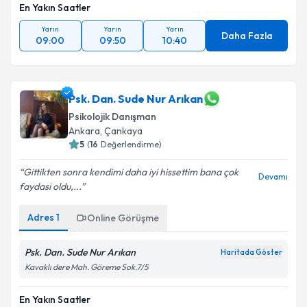
En Yakın Saatler
Yarın
Yarın
Yarın
Daha Fazla
09:00
09:50
10:40
Psk. Dan. Sude Nur Arıkan
Psikolojik Danışman
Ankara
, Çankaya
5
(
16
Değerlendirme)
Gittikten sonra kendimi daha iyi hissettim bana çok
Devamı
faydasi oldu,...
Adres
1
Online Görüşme
Psk. Dan. Sude Nur Arıkan
Haritada Göster
Kavaklı dere Mah. Göreme Sok.7/5
En Yakın Saatler