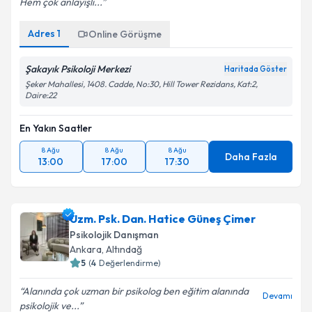
Hem çok anlayışlı...
Adres
1
Online Görüşme
Şakayık Psikoloji Merkezi
Haritada Göster
Şeker Mahallesi, 1408. Cadde, No:30, Hill Tower Rezidans, Kat:2,
Daire:22
En Yakın Saatler
8 Ağu
8 Ağu
8 Ağu
Daha Fazla
13:00
17:00
17:30
Uzm. Psk. Dan. Hatice Güneş Çimer
Psikolojik Danışman
Ankara
, Altındağ
5
(
4
Değerlendirme)
Alanında çok uzman bir psikolog ben eğitim alanında
Devamı
psikolojik ve...