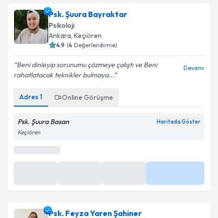
Psk. Şuura Bayraktar
Psikoloji
Ankara
, Keçiören
4.9
(
4
Değerlendirme)
Beni dinleyip sorunumu çözmeye çalıştı ve Beni
Devamı
rahatlatacak teknikler bulmaya...
Adres
1
Online Görüşme
Psk. Şuura Basan
Haritada Göster
Keçiören
Psk. Feyza Yaren Şahiner