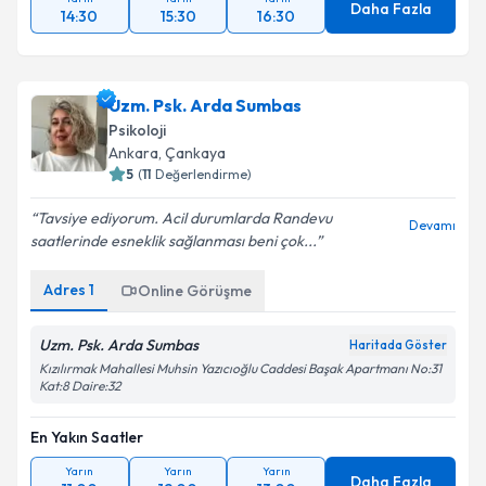
Daha Fazla
14:30
15:30
16:30
Uzm. Psk. Arda Sumbas
Psikoloji
Ankara
, Çankaya
5
(
11
Değerlendirme)
Tavsiye ediyorum. Acil durumlarda Randevu
Devamı
saatlerinde esneklik sağlanması beni çok...
Adres
1
Online Görüşme
Uzm. Psk. Arda Sumbas
Haritada Göster
Kızılırmak Mahallesi Muhsin Yazıcıoğlu Caddesi Başak Apartmanı No:31
Kat:8 Daire:32
En Yakın Saatler
Yarın
Yarın
Yarın
Daha Fazla