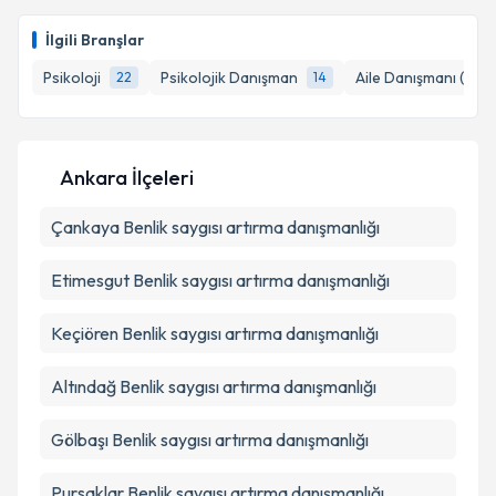
E-posta Adresiniz
İlgili Branşlar
Psikoloji
Psikolojik Danışman
Aile Danışmanı (Psik
22
14
Kişisel verilerimin işlenmesine ilişkin
Aydınlatma
Metni
'ni okudum ve kişisel verilerimin belirtilen
Ankara İlçeleri
kapsamda işlenmesini kabul ediyorum.
Çankaya
Benlik saygısı artırma danışmanlığı
Takvim Talebini Gönder
Etimesgut
Benlik saygısı artırma danışmanlığı
Keçiören
Benlik saygısı artırma danışmanlığı
Altındağ
Benlik saygısı artırma danışmanlığı
Gölbaşı
Benlik saygısı artırma danışmanlığı
Pursaklar
Benlik saygısı artırma danışmanlığı