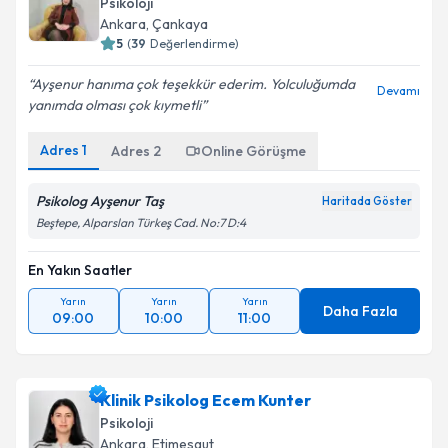
Psikoloji
Ankara
, Çankaya
5
(
39
Değerlendirme)
Ayşenur hanıma çok teşekkür ederim. Yolculuğumda
Devamı
yanımda olması çok kıymetli
Adres
1
Adres
2
Online Görüşme
Psikolog Ayşenur Taş
Haritada Göster
Beştepe, Alparslan Türkeş Cad. No:7 D:4
En Yakın Saatler
Yarın
Yarın
Yarın
Daha Fazla
09:00
10:00
11:00
Klinik Psikolog Ecem Kunter
Psikoloji
Ankara
, Etimesgut