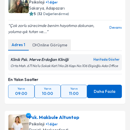
Psikoloji
+
1
diğer
Sakarya
,
Adapazarı
5
(
32
Değerlendirme)
Çok zorlu sürecimde benim hayatıma dokunan,
Devamı
yoluma ışık tutan ve...
Adres
1
Online Görüşme
Klinik Psk. Merve Erdoğan Kliniği
Haritada Göster
Orta Mah. 671 No’lu Sokak Kat:1 No:26 Kapı No:106 Ekşioğlu Ada Office
En Yakın Saatler
Yarın
Yarın
Yarın
Daha Fazla
09:00
10:00
11:00
Psk. Makbule Altuntop
Psikoloji
+
1
diğer