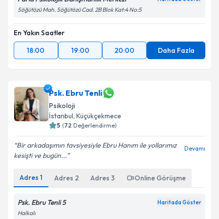
Söğütözü Mah. Söğütözü Cad. 2B Blok Kat:4 No:5
En Yakın Saatler
18:00
19:00
20:00
Daha Fazla
Psk. Ebru Tenli
Psikoloji
İstanbul
,
Küçükçekmece
5
(
72
Değerlendirme)
Bir arkadaşımın tavsiyesiyle Ebru Hanım ile yollarımız
Devamı
kesişti ve bugün...
Adres
1
Adres
2
Adres
3
Online Görüşme
Psk. Ebru Tenli 5
Haritada Göster
Halkalı