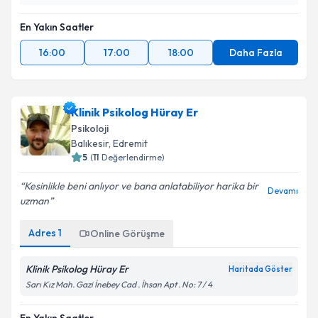
En Yakın Saatler
16:00
17:00
18:00
Daha Fazla
Klinik Psikolog Hüray Er
Psikoloji
Balıkesir
,
Edremit
5
(
11
Değerlendirme)
Kesinlikle beni anlıyor ve bana anlatabiliyor harika bir
Devamı
uzman
Adres
1
Online Görüşme
Klinik Psikolog Hüray Er
Haritada Göster
Sarı Kız Mah. Gazi İnebey Cad . İhsan Apt . No: 7 / 4