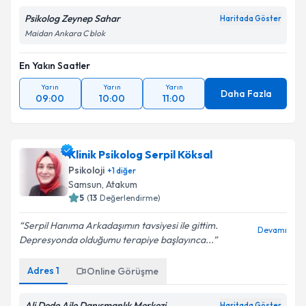
Psikolog Zeynep Sahar
Haritada Göster
Maidan Ankara C blok
En Yakın Saatler
Yarın
Yarın
Yarın
Daha Fazla
09:00
10:00
11:00
Klinik Psikolog Serpil Köksal
Psikoloji
+
1
diğer
Samsun
,
Atakum
5
(
13
Değerlendirme)
Serpil Hanıma Arkadaşımın tavsiyesi ile gittim.
Devamı
Depresyonda olduğumu terapiye başlayınca...
Adres
1
Online Görüşme
Ali Dede Aile Danışmanlık Merkezi
Haritada Göster