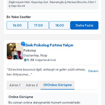
Değirmiçem Mah. Nişantaşı Sok. Tekerekoğlu İş Merkezi Bina No.2 Kat .1
İç Kapı No:44
En Yakın Saatler
16:00
17:00
18:00
Daha Fazla
Klinik Psikolog Fatma Yalçın
Psikoloji
Gaziantep
,
Nizip
5
(
58
Değerlendirme)
Sürecimiz boyunca ilgili, anlayışlı ve güler yüzlü olması,
Devamı
her ihtiyacımız...
Online Görüşme
Adres
1
Adres
2
Online Görüşme
Bu uzman online danışmanlık hizmeti sunmaktadır.