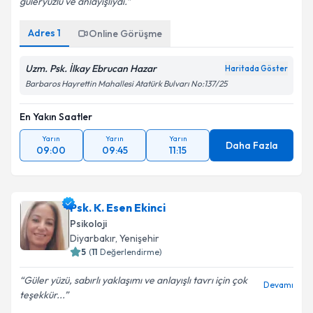
güleryüzlü ve anlayışlıydı.
Adres
1
Online Görüşme
Uzm. Psk. İlkay Ebrucan Hazar
Haritada Göster
Barbaros Hayrettin Mahallesi Atatürk Bulvarı No:137/25
En Yakın Saatler
Yarın
Yarın
Yarın
Daha Fazla
09:00
09:45
11:15
Psk. K. Esen Ekinci
Psikoloji
Diyarbakır
,
Yenişehir
5
(
11
Değerlendirme)
Güler yüzü, sabırlı yaklaşımı ve anlayışlı tavrı için çok
Devamı
teşekkür...