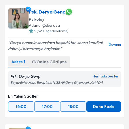
Psk. Derya Genç
Psikoloji
Adana
,
Çukurova
5
(
32
Değerlendirme)
Derya hanımla seanslara başladıktan sonra kendimi
Devamı
daha iyi hissetmeye başladım
Adres
1
Online Görüşme
Psk. Derya Genç
Haritada Göster
Beyaz Evler Mah. Baraj Yolu N138 Ali Genç Giyen Apt. Kat:1 D:1
En Yakın Saatler
16:00
17:00
18:00
Daha Fazla