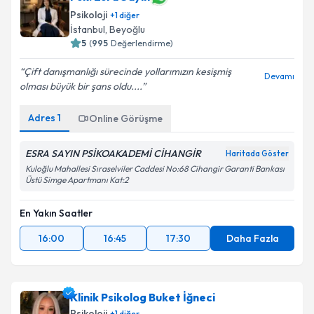
Psikoloji
+
1
diğer
İstanbul
,
Beyoğlu
5
(
995
Değerlendirme)
Çift danışmanlığı sürecinde yollarımızın kesişmiş
Devamı
olması büyük bir şans oldu....
Adres
1
Online Görüşme
ESRA SAYIN PSİKOAKADEMİ CİHANGİR
Haritada Göster
Kuloğlu Mahallesi Sıraselviler Caddesi No:68 Cihangir Garanti Bankası
Üstü Simge Apartmanı Kat:2
En Yakın Saatler
16:00
16:45
17:30
Daha Fazla
Klinik Psikolog Buket İğneci
Psikoloji
+
1
diğer