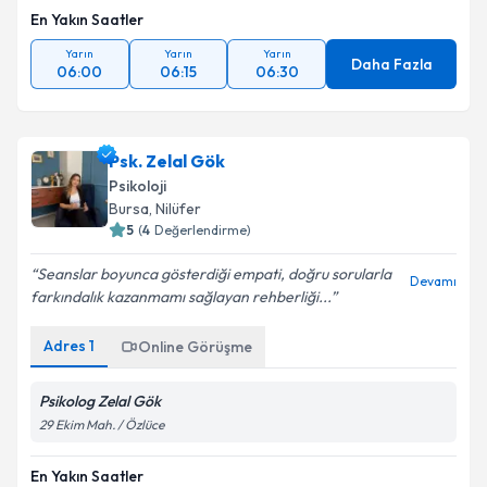
En Yakın Saatler
Yarın
Yarın
Yarın
Daha Fazla
06:00
06:15
06:30
Psk. Zelal Gök
Psikoloji
Bursa
,
Nilüfer
5
(
4
Değerlendirme)
Seanslar boyunca gösterdiği empati, doğru sorularla
Devamı
farkındalık kazanmamı sağlayan rehberliği...
Adres
1
Online Görüşme
Psikolog Zelal Gök
29 Ekim Mah. / Özlüce