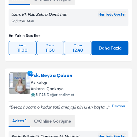
Uzm. Kl. Psk. Zehra Demirhan
Haritada Göster
Söğütözü Mah.
En Yakın Saatler
Yarın
Yarın
Yarın
Daha Fazla
11:00
11:50
12:40
Psk. Beyza Çoban
Psikoloji
Ankara
,
Çankaya
5
(
125
Değerlendirme)
Devamı
Beyza hocam o kadar tatlı anlayışlı biri ki en başta...
Adres
1
Online Görüşme
Parla Psikolojik Danışmanlık Merkezi
Haritada Göster