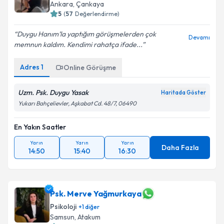
Ankara
,
Çankaya
5
(
57
Değerlendirme)
Duygu Hanım’la yaptığım görüşmelerden çok
Devamı
memnun kaldım. Kendimi rahatça ifade...
Adres
1
Online Görüşme
Uzm. Psk. Duygu Yasak
Haritada Göster
Yukarı Bahçelievler, Aşkabat Cd. 48/7, 06490
En Yakın Saatler
Yarın
Yarın
Yarın
Daha Fazla
14:50
15:40
16:30
Psk. Merve Yağmurkaya
Psikoloji
+
1
diğer
Samsun
,
Atakum