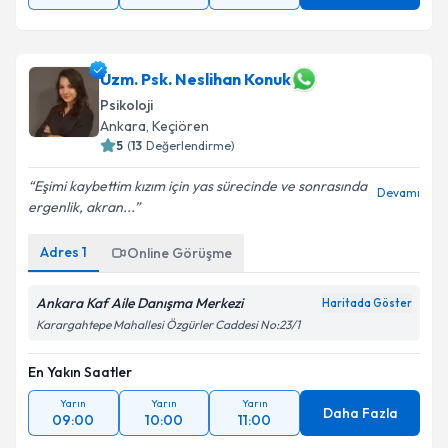
09:00
09:55
10:50
Uzm. Psk. Neslihan Konuk
Psikoloji
Ankara
,
Keçiören
5
(
13
Değerlendirme)
Eşimi kaybettim kızım için yas sürecinde ve sonrasında
Devamı
ergenlik, akran...
Adres
1
Online Görüşme
Ankara Kaf Aile Danışma Merkezi
Haritada Göster
Karargahtepe Mahallesi Özgürler Caddesi No:23/1
En Yakın Saatler
Yarın
Yarın
Yarın
Daha Fazla
09:00
10:00
11:00