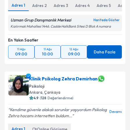
Adres
1
Adres
2
Adres
3
Adres
4
Adres
5
Adres
Uzman Grup Danışmanlık Merkezi
Haritada Göster
Kızılırmak Mahallesi 1446. Cadde HalkBank Sitesi D Blok A numara
En Yakın Saatler
11 Ağu
11 Ağu
12 Ağu
Daha Fazla
09:00
10:00
09:00
Klinik Psikolog Zehra Demirhan
Psikoloji
Ankara
,
Çankaya
4.9
(
128
Değerlendirme)
Kendime güvenle alakalı sorunlar yaşıyordum Psikolog
Devamı
Zehra hocamı internetten buldum...
Adres
1
Online Görüşme