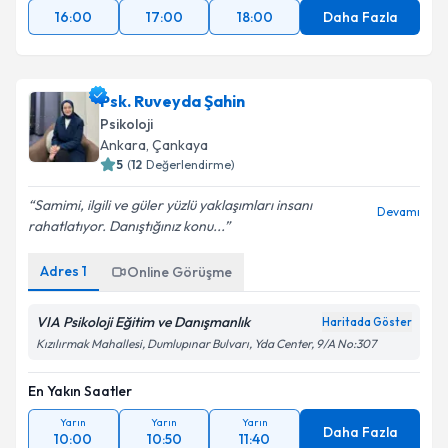
16:00
17:00
18:00
Daha Fazla
Psk. Ruveyda Şahin
Psikoloji
Ankara
,
Çankaya
5
(
12
Değerlendirme)
Samimi, ilgili ve güler yüzlü yaklaşımları insanı
Devamı
rahatlatıyor. Danıştığınız konu...
Adres
1
Online Görüşme
VIA Psikoloji Eğitim ve Danışmanlık
Haritada Göster
Kızılırmak Mahallesi, Dumlupınar Bulvarı, Yda Center, 9/A No:307
En Yakın Saatler
Yarın
Yarın
Yarın
Daha Fazla
10:00
10:50
11:40