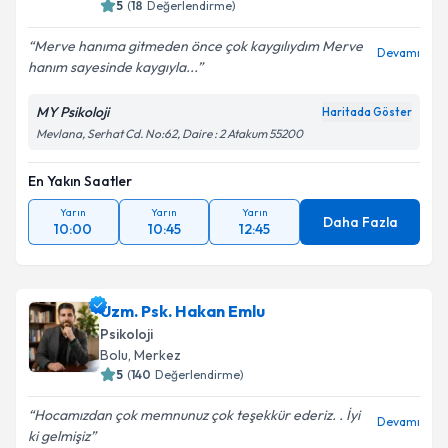
5
(
18
Değerlendirme)
Merve hanıma gitmeden önce çok kaygılıydım Merve
Devamı
hanım sayesinde kaygıyla...
MY Psikoloji
Haritada Göster
Mevlana, Serhat Cd. No:62, Daire : 2 Atakum 55200
En Yakın Saatler
Yarın
Yarın
Yarın
Daha Fazla
10:00
10:45
12:45
Uzm. Psk. Hakan Emlu
Psikoloji
Bolu
,
Merkez
5
(
140
Değerlendirme)
Hocamızdan çok memnunuz çok teşekkür ederiz. . İyi
Devamı
ki gelmişiz