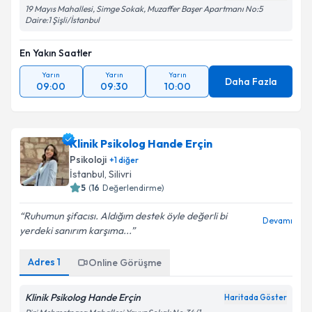
Psk. Cenk Özen
Haritada Göster
19 Mayıs Mahallesi, Simge Sokak, Muzaffer Başer Apartmanı No:5
Daire:1 Şişli/İstanbul
En Yakın Saatler
Yarın
Yarın
Yarın
Daha Fazla
09:00
09:30
10:00
Klinik Psikolog Hande Erçin
Psikoloji
+
1
diğer
İstanbul
,
Silivri
5
(
16
Değerlendirme)
Ruhumun şifacısı. Aldığım destek öyle değerli bi
Devamı
yerdeki sanırım karşıma...
Adres
1
Online Görüşme
Klinik Psikolog Hande Erçin
Haritada Göster