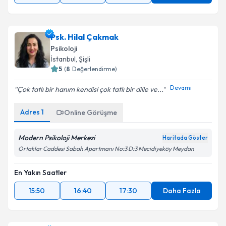
Psk. Hilal Çakmak
Psikoloji
İstanbul
,
Şişli
5
(
8
Değerlendirme)
Devamı
Çok tatlı bir hanım kendisi çok tatlı bir dille ve...
Adres
1
Online Görüşme
Modern Psikoloji Merkezi
Haritada Göster
Ortaklar Caddesi Sabah Apartmanı No:3 D:3 Mecidiyeköy Meydan
En Yakın Saatler
15:50
16:40
17:30
Daha Fazla