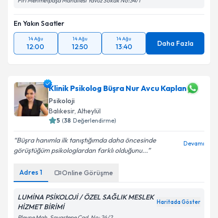
Piri Mehmetpaşa Mahallesi Yavuz Sokak No:34/1
En Yakın Saatler
14 Ağu
14 Ağu
14 Ağu
Daha Fazla
12:00
12:50
13:40
Klinik Psikolog Büşra Nur Avcu Kaplan
Psikoloji
Balıkesir
,
Altıeylül
5
(
38
Değerlendirme)
Büşra hanımla ilk tanıştığımda daha öncesinde
Devamı
görüştüğüm psikologlardan farklı olduğunu...
Adres
1
Online Görüşme
LUMİNA PSİKOLOJİ / ÖZEL SAĞLIK MESLEK
Haritada Göster
HİZMET BİRİMİ