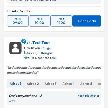
Plevne Mah. Savaştepe Cad. No: 24/2
En Yakın Saatler
Yarın
Yarın
Yarın
Daha Fazla
09:00
10:00
11:00
Psk. Test Test
Diyetisyen
+
3
diğer
İstanbul
,
Sultangazi
4
(
13
Değerlendirme)
asdasdasdasdasasdasdasdasdasasdasdasdasdasasdasdasdas
dasasdasdasdasdas
Adres
1
Adres
2
Adres
3
Adres
4
Adres
5
Adres
Özel Muayenehane - 2
Haritada Göster
Adres