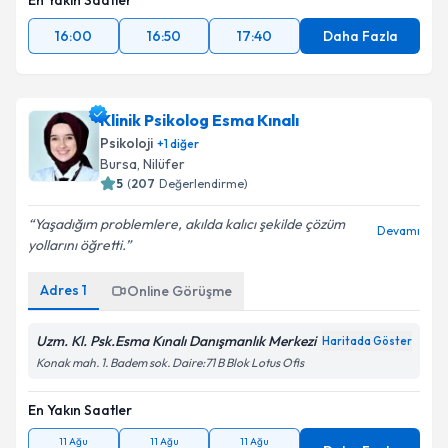
En Yakın Saatler
16:00
16:50
17:40
Daha Fazla
Klinik Psikolog Esma Kınalı
Psikoloji
+
1
diğer
Bursa
,
Nilüfer
5
(
207
Değerlendirme)
Yaşadığım problemlere, akılda kalıcı şekilde çözüm
Devamı
yollarını öğretti.
Adres
1
Online Görüşme
Uzm. Kl. Psk.Esma Kınalı Danışmanlık Merkezi
Haritada Göster
Konak mah. 1. Badem sok. Daire:71 B Blok Lotus Ofis
En Yakın Saatler
11 Ağu
11 Ağu
11 Ağu