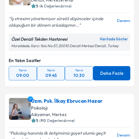
Denizli
,
Merkezefendi
5
(
4
Değerlendirme)
İş stresimi yönetemiyor sürekli düşünceler içinde
Devamı
oldupuğum bir dönem arkadaşımın...
Özel Denizli Tekden Hastanesi
Haritada Göster
Muratdede, Karcı Yolu No:57, 20010 Denizli Merkez/Denizli, Turkey
En Yakın Saatler
Yarın
Yarın
Yarın
Daha Fazla
09:00
09:45
10:30
Uzm. Psk. İlkay Ebrucan Hazar
Psikoloji
Adıyaman
,
Merkez
5
(
90
Değerlendirme)
Psikolog hanımla ilk iletişimimiz gayet olumlu geçti
Devamı