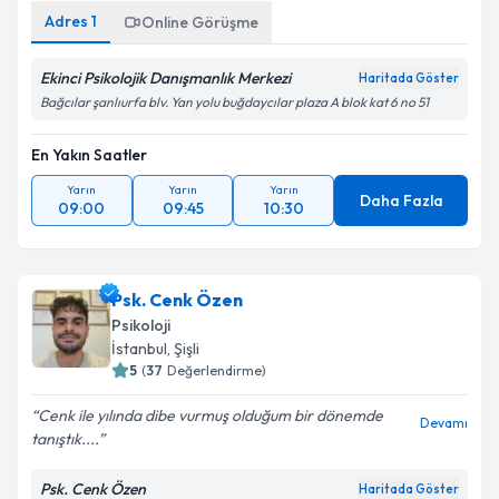
Adres
1
Online Görüşme
Ekinci Psikolojik Danışmanlık Merkezi
Haritada Göster
Bağcılar şanlıurfa blv. Yan yolu buğdaycılar plaza A blok kat 6 no 51
En Yakın Saatler
Yarın
Yarın
Yarın
Daha Fazla
09:00
09:45
10:30
Psk. Cenk Özen
Psikoloji
İstanbul
,
Şişli
5
(
37
Değerlendirme)
Cenk ile yılında dibe vurmuş olduğum bir dönemde
Devamı
tanıştık....