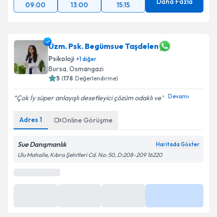
Daha Fazla
09:00
13:00
15:15
Uzm. Psk. Begümsue Taşdelen
Psikoloji
+
1
diğer
Bursa
,
Osmangazi
5
(
178
Değerlendirme)
Devamı
Çok İy süper anlayışlı desetleyici çözüm odaklı ve
Adres
1
Online Görüşme
Sue Danışmanlık
Haritada Göster
Ulu Mahalle, Kıbrıs Şehitleri Cd. No: 50, D:208-209 16220
En Yakın Saatler
11 Ağu
11 Ağu
11 Ağu
Daha Fazla
10:00
11:00
12:00