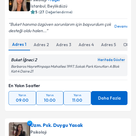
İstanbul
,
Beylikdüzü
5
(
27
Değerlendirme)
Buket hanıma özgüven sorunlarım için başvurdum çok
Devamı
desteği oldu halen...
Adres
1
Adres
2
Adres
3
Adres
4
Adres
5
Onl
Buket İğneci 2
Haritada Göster
Barbaros Hayrettinpaşa Mahallesi 1997. Sokak Park Konutları A Blok
Kat:4 Daire:21
En Yakın Saatler
Yarın
Yarın
Yarın
Daha Fazla
09:00
10:00
11:00
Uzm. Psk. Duygu Yasak
Psikoloji