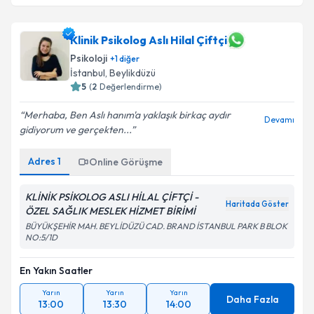
Klinik Psikolog Aslı Hilal Çiftçi
Psikoloji
+
1
diğer
İstanbul
,
Beylikdüzü
5
(
2
Değerlendirme)
Merhaba, Ben Aslı hanım'a yaklaşık birkaç aydır
Devamı
gidiyorum ve gerçekten...
Adres
1
Online Görüşme
KLİNİK PSİKOLOG ASLI HİLAL ÇİFTÇİ -
Haritada Göster
ÖZEL SAĞLIK MESLEK HİZMET BİRİMİ
BÜYÜKŞEHİR MAH. BEYLİDÜZÜ CAD. BRAND İSTANBUL PARK B BLOK
NO:5/1D
En Yakın Saatler
Yarın
Yarın
Yarın
Daha Fazla
13:00
13:30
14:00