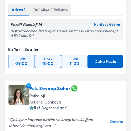
Adres
1
Online Görüşme
Pozitif Psikoloji 14
Haritada Göster
Beşkavaklar Mah. İzzet Baysal Devlet Hastanesi Bulvarı Sapmazlar Apt.
A Blok Kat:1 D:1
En Yakın Saatler
11 Ağu
11 Ağu
11 Ağu
Daha Fazla
09:00
10:00
11:00
Psk. Zeynep Sahar
Psikoloji
Ankara
,
Çankaya
5
(
5
Değerlendirme)
Çok içine kapanık biriyim ve kaygı bozukluğum
Devamı
sebebiyle ciddi özgüven...