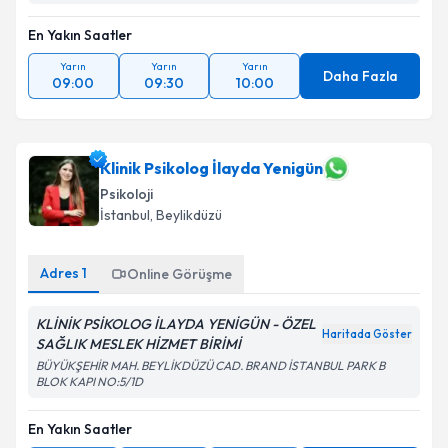
En Yakın Saatler
Yarın
Yarın
Yarın
Daha Fazla
09:00
09:30
10:00
Klinik Psikolog İlayda Yenigün
Psikoloji
İstanbul
,
Beylikdüzü
Adres
1
Online Görüşme
KLİNİK PSİKOLOG İLAYDA YENİGÜN - ÖZEL
Haritada Göster
SAĞLIK MESLEK HİZMET BİRİMİ
BÜYÜKŞEHİR MAH. BEYLİKDÜZÜ CAD. BRAND İSTANBUL PARK B
BLOK KAPI NO:5/1D
En Yakın Saatler