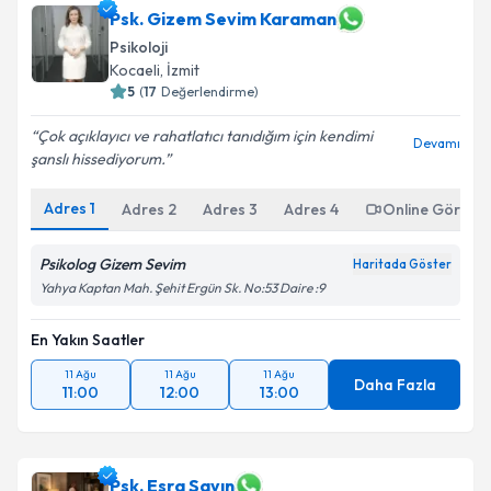
Psk. Gizem Sevim Karaman
Psikoloji
Kocaeli
,
İzmit
5
(
17
Değerlendirme)
Çok açıklayıcı ve rahatlatıcı tanıdığım için kendimi
Devamı
şanslı hissediyorum.
Adres
1
Adres
2
Adres
3
Adres
4
Online Görüşm
Psikolog Gizem Sevim
Haritada Göster
Yahya Kaptan Mah. Şehit Ergün Sk. No:53 Daire :9
En Yakın Saatler
11 Ağu
11 Ağu
11 Ağu
Daha Fazla
11:00
12:00
13:00
Psk. Esra Sayın