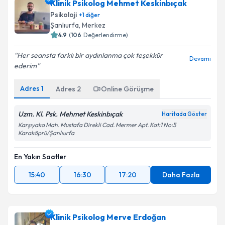
Klinik Psikolog Mehmet Keskinbıçak
Psikoloji
+
1
diğer
Şanlıurfa
,
Merkez
4.9
(
106
Değerlendirme)
Her seansta farklı bir aydınlanma çok teşekkür
Devamı
ederim
Adres
1
Adres
2
Online Görüşme
Uzm. Kl. Psk. Mehmet Keskinbıçak
Haritada Göster
Karşıyaka Mah. Mustafa Direkli Cad. Mermer Apt. Kat:1 No:5
Karaköprü/Şanlıurfa
En Yakın Saatler
15:40
16:30
17:20
Daha Fazla
Klinik Psikolog Merve Erdoğan