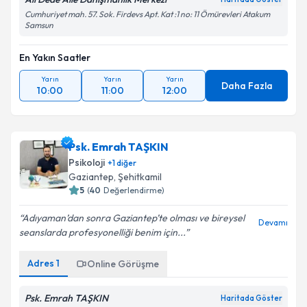
Cumhuriyet mah. 57. Sok. Firdevs Apt. Kat :1 no: 11 Ömürevleri Atakum
Samsun
En Yakın Saatler
Yarın
Yarın
Yarın
Daha Fazla
10:00
11:00
12:00
Psk. Emrah TAŞKIN
Psikoloji
+
1
diğer
Gaziantep
,
Şehitkamil
5
(
40
Değerlendirme)
Adıyaman’dan sonra Gaziantep’te olması ve bireysel
Devamı
seanslarda profesyonelliği benim için...
Adres
1
Online Görüşme
Psk. Emrah TAŞKIN
Haritada Göster