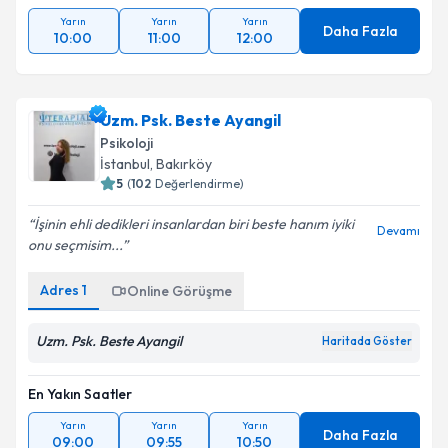
En Yakın Saatler
Yarın
Yarın
Yarın
Daha Fazla
10:00
11:00
12:00
Uzm. Psk. Beste Ayangil
Psikoloji
İstanbul
,
Bakırköy
5
(
102
Değerlendirme)
İşinin ehli dedikleri insanlardan biri beste hanım iyiki
Devamı
onu seçmisim...
Adres
1
Online Görüşme
Uzm. Psk. Beste Ayangil
Haritada Göster
En Yakın Saatler
Yarın
Yarın
Yarın
Daha Fazla