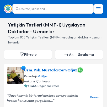
Doktor, klinik ara...
Yetişkin Testleri (MMP-I) Uygulayan
Doktorlar - Uzmanlar
Toplam
105
Yetişkin Testleri (MMP-I)
uygulayan doktor - uzman
bulundu.
Filtrele
Akıllı Sıralama
Uzm. Psk. Mustafa Cem Oğuz
Psikoloji
+
1
diğer
Ankara
,
Çankaya
5
(
465
Değerlendirme)
Gayet olumlu bir terapi herkese tavsiye ederim
Devamı
hocam konusunda gerçekten...