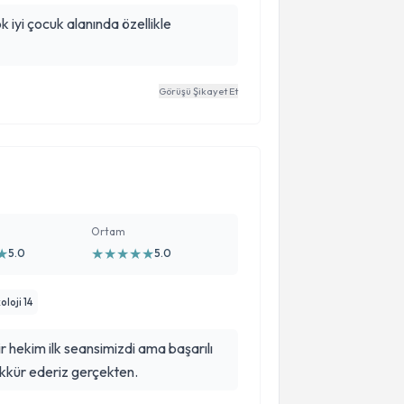
 iyi çocuk alanında özellikle
Görüşü Şikayet Et
Ortam
★
★
★
★
★
★
5.0
5.0
oloji 14
 hekim ilk seansimizdi ama başarılı
ekkür ederiz gerçekten.