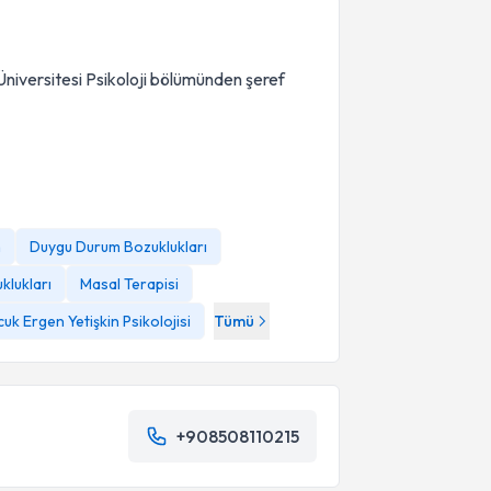
iversitesi Psikoloji bölümünden şeref
n
Duygu Durum Bozuklukları
uklukları
Masal Terapisi
uk Ergen Yetişkin Psikolojisi
Tümü
+908508110215