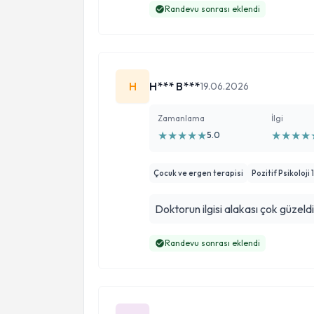
Randevu sonrası eklendi
H
H*** B***
19.06.2026
Zamanlama
İlgi
★
★
★
★
★
★
★
★
★
5.0
Çocuk ve ergen terapisi
Pozitif Psikoloji 
Doktorun ilg
Randevu sonrası eklendi