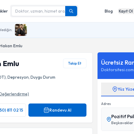
ikler
Blog
Kayıt Ol
lediğin:
 Hakan Emlu
Ücretsiz Ra
n Emlu
Takip Et
Doktorsitesi.com
(BDT), Depresyon, Duygu Durum
Yüz Yüz
Değerlendirme)
Adres
50) 811 02 15
Randevu Al
Pozitif Psi