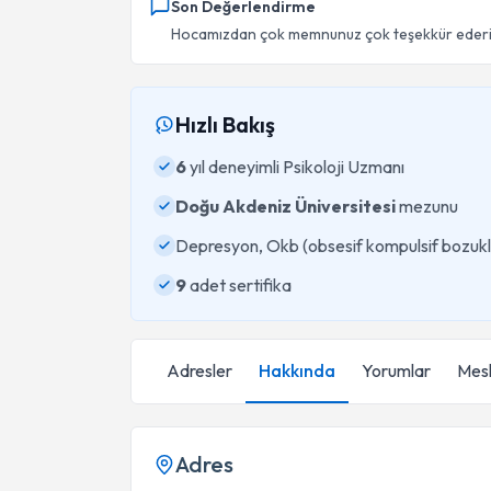
Son Değerlendirme
Hocamızdan çok memnunuz çok teşekkür ederiz. .
Hızlı Bakış
6
yıl deneyimli Psikoloji Uzmanı
Doğu Akdeniz Üniversitesi
mezunu
Depresyon, Okb (obsesif kompulsif bozukl
9
adet sertifika
Adresler
Hakkında
Yorumlar
Mesl
Adres