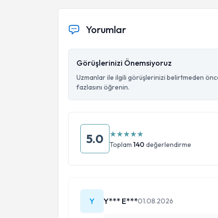
Yorumlar
Görüşlerinizi Önemsiyoruz
Uzmanlar ile ilgili görüşlerinizi belirtmeden ön
fazlasını öğrenin.
★
★
★
★
★
5.0
Toplam
140
değerlendirme
Y
Y*** E***
01.08.2026