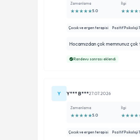
Zamanlama
İlgi
★
★
★
★
★
★
★
★
★
5.0
Çocuk ve ergen terapisi
Pozitif Psikoloji 
Hocamızdan çok memnunuz çok teşe
Randevu sonrası eklendi
Y
Y*** B***
27.07.2026
Zamanlama
İlgi
★
★
★
★
★
★
★
★
★
5.0
Çocuk ve ergen terapisi
Pozitif Psikoloji 