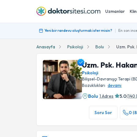
Uzmanlar
Klin
|
Yeni bir randevu oluşturmak ister misin?
En son ince
Anasayfa
Psikoloji
Bolu
Uzm. Psk.
Uzm. Psk. Haka
Psikoloji
Bilişsel-Davranışçı Terapi 
Bozuklukları
devamı
Bolu
5.0
1 Adres
(
140
Uzm. Psk. Hakan Emlu Profil Fotoğrafı
Soru Sor
0 (8