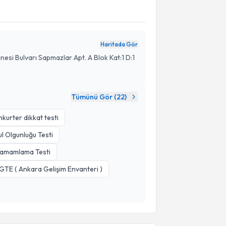
Haritada Gör
esi Bulvarı Sapmazlar Apt. A Blok Kat:1 D:1
Tümünü Gör (
22
)
kurter dikkat testi
l Olgunluğu Testi
Tamamlama Testi
GTE ( Ankara Gelişim Envanteri )