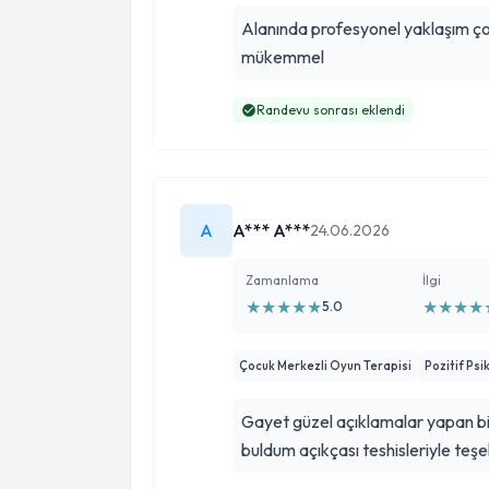
Alanında profesyonel yaklaşım çok
mükemmel
Randevu sonrası eklendi
A
A*** A***
24.06.2026
Zamanlama
İlgi
★
★
★
★
★
★
★
★
★
5.0
Çocuk Merkezli Oyun Terapisi
Pozitif Psik
Gayet güzel açıklamalar yapan bir
buldum açıkçası teshisleriyle teş