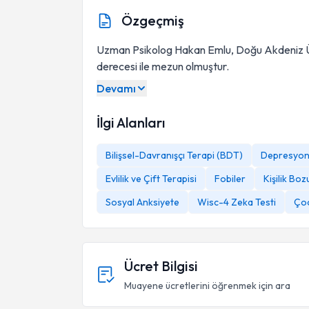
Özgeçmiş
Uzman Psikolog Hakan Emlu, Doğu Akdeniz Ün
derecesi ile mezun olmuştur.
Devamı
İlgi Alanları
Bilişsel-Davranışçı Terapi (BDT)
Depresyo
Evlilik ve Çift Terapisi
Fobiler
Kişilik Boz
Sosyal Anksiyete
Wisc-4 Zeka Testi
Çoc
Ücret Bilgisi
Muayene ücretlerini öğrenmek için ara