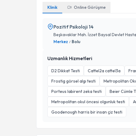
Klinik
Online Görüşme
Pozitif Psikoloji 14
Beşkavaklar Mah. İzzet Baysal Devlet Hastan
Merkez
Bolu
/
Uzmanlık Hizmetleri
D2 Dikkat Testi
Cattel2a cattel3a
Fran
Frostig görsel algı testi
Metropolitan Oku
Porteus labirent zeka testi
Beier Cümle 
Metropolitan okul öncesi olgunluk testi
A
Goodenough harris bir insan çiz testi