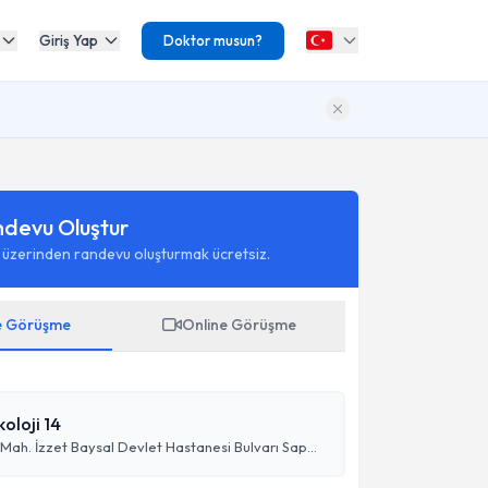
Giriş Yap
Doktor musun?
ndevu Oluştur
 üzerinden randevu oluşturmak ücretsiz.
e Görüşme
Online Görüşme
koloji 14
Beşkavaklar Mah. İzzet Baysal Devlet Hastanesi Bulvarı Sapmazlar Apt. A Blok Kat:1 D:1