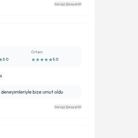
Görüşü Şikayet Et
Ortam
★
★
★
★
★
★
5.0
5.0
14
isi alakası çok güzeldi deneyimleriyle bize umut oldu
Görüşü Şikayet Et