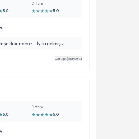
Ortam
★
★
★
★
★
★
5.0
5.0
14
kkür ederiz. . İyi ki gelmişiz
Görüşü Şikayet Et
Ortam
★
★
★
★
★
★
5.0
5.0
14