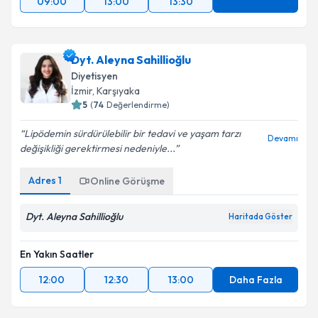
09:00
13:00
13:30
Dyt. Aleyna Sahillioğlu
Diyetisyen
İzmir
, Karşıyaka
5
(
74
Değerlendirme)
Lipödemin sürdürülebilir bir tedavi ve yaşam tarzı
Devamı
değişikliği gerektirmesi nedeniyle...
Adres
1
Online Görüşme
Dyt. Aleyna Sahillioğlu
Haritada Göster
En Yakın Saatler
12:00
12:30
13:00
Daha Fazla