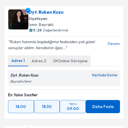
Dyt. Ruken Kuzu
Diyetisyen
İzmir
, Bayraklı
5
(
28
Değerlendirme)
Ruken hanımla başladığımız tedaviden çok güzel
Devamı
sonuçlar aldım. Kendisinin ilgisi...
Adres
1
Adres
2
Online Görüşme
Dyt. Ruken Kuzu
Haritada Göster
Bayraklı/İzmir
En Yakın Saatler
Yarın
18:00
18:30
Daha Fazla
09:00