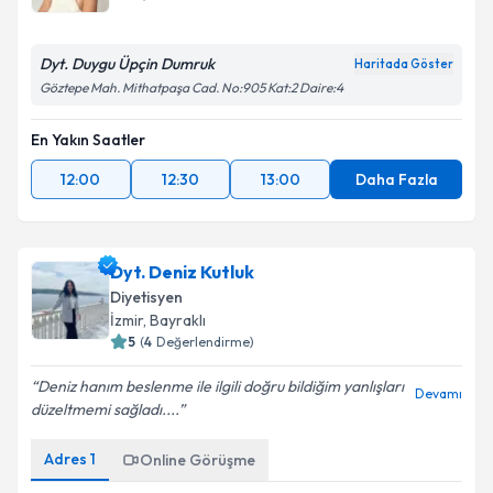
Dyt. Duygu Üpçin Dumruk
Haritada Göster
Göztepe Mah. Mithatpaşa Cad. No:905 Kat:2 Daire:4
En Yakın Saatler
12:00
12:30
13:00
Daha Fazla
Dyt. Deniz Kutluk
Diyetisyen
İzmir
, Bayraklı
5
(
4
Değerlendirme)
Deniz hanım beslenme ile ilgili doğru bildiğim yanlışları
Devamı
düzeltmemi sağladı....
Adres
1
Online Görüşme