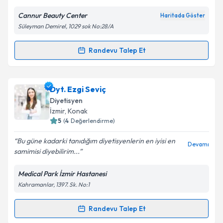
Cannur Beauty Center
Haritada Göster
Kişisel verilerimin işlenmesine ilişkin
Aydınlatma
Süleyman Demirel, 1029 sok No:28/A
Metni
'ni okudum ve kişisel verilerimin belirtilen
kapsamda işlenmesini kabul ediyorum.
Randevu Talep Et
Randevu Takvimi Talebi
Takvim Talebini Gönder
Dyt. Gamze Şentürk
için randevu takvimi talebi
Dyt. Ezgi Seviç
oluşturun. Size bu uzmandan randevu almanız için bir
Diyetisyen
takvim hazırlandığında e-posta ile bilgilendireceğiz.
İzmir
, Konak
5
(
4
Değerlendirme)
E-posta Adresiniz
Bu güne kadarki tanıdığım diyetisyenlerin en iyisi en
Devamı
samimisi diyebilirim...
Medical Park İzmir Hastanesi
Kişisel verilerimin işlenmesine ilişkin
Aydınlatma
Kahramanlar, 1397. Sk. No:1
Metni
'ni okudum ve kişisel verilerimin belirtilen
kapsamda işlenmesini kabul ediyorum.
Randevu Talep Et
Randevu Takvimi Talebi