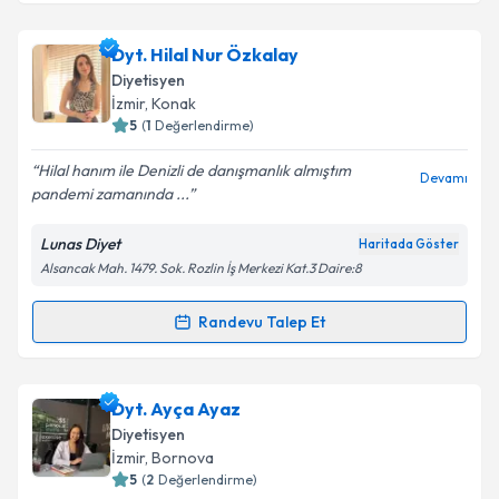
Takvim Talebini Gönder
Dyt. Ezgi Seviç
için randevu takvimi talebi oluşturun.
Dyt. Hilal Nur Özkalay
Size bu uzmandan randevu almanız için bir takvim
Diyetisyen
hazırlandığında e-posta ile bilgilendireceğiz.
İzmir
, Konak
5
(
1
Değerlendirme)
E-posta Adresiniz
Hilal hanım ile Denizli de danışmanlık almıştım
Devamı
pandemi zamanında ...
Lunas Diyet
Haritada Göster
Kişisel verilerimin işlenmesine ilişkin
Aydınlatma
Alsancak Mah. 1479. Sok. Rozlin İş Merkezi Kat.3 Daire:8
Metni
'ni okudum ve kişisel verilerimin belirtilen
kapsamda işlenmesini kabul ediyorum.
Randevu Talep Et
Randevu Takvimi Talebi
Takvim Talebini Gönder
Dyt. Hilal Nur Özkalay
için randevu takvimi talebi
Dyt. Ayça Ayaz
oluşturun. Size bu uzmandan randevu almanız için bir
Diyetisyen
takvim hazırlandığında e-posta ile bilgilendireceğiz.
İzmir
, Bornova
5
(
2
Değerlendirme)
E-posta Adresiniz