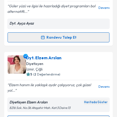
Güler yüzü ve ilgisi ile hazırladığı diyet programları bol
Devamı
alternatifli...
Dyt. Ayça Ayaz
Kişisel verilerimin işlenmesine ilişkin
Aydınlatma
Metni
'ni okudum ve kişisel verilerimin belirtilen
kapsamda işlenmesini kabul ediyorum.
Randevu Talep Et
Randevu Takvimi Talebi
Takvim Talebini Gönder
Dyt. Ayça Ayaz
için randevu takvimi talebi oluşturun.
Dyt. Elzem Arslan
Size bu uzmandan randevu almanız için bir takvim
Diyetisyen
hazırlandığında e-posta ile bilgilendireceğiz.
İzmir
, Çiğli
5
(
2
Değerlendirme)
E-posta Adresiniz
Elzem hanım ile yaklaşık aydır çalışıyoruz, çok güzel
Devamı
yol...
Diyetisyen Elzem Arslan
Haritada Göster
Kişisel verilerimin işlenmesine ilişkin
Aydınlatma
8216 Sok. No:36 Ataşahir Mah. Kat:3 Daire:13
Metni
'ni okudum ve kişisel verilerimin belirtilen
kapsamda işlenmesini kabul ediyorum.