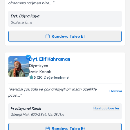
olmamıza rağmen bize...
Dyt. Büşra Kaya
Kişisel verilerimin işlenmesine ilişkin
Aydınlatma
Gaziemir İzmir
Metni
'ni okudum ve kişisel verilerimin belirtilen
kapsamda işlenmesini kabul ediyorum.
Randevu Talep Et
Randevu Takvimi Talebi
Takvim Talebini Gönder
Dyt. Büşra Kaya
için randevu takvimi talebi oluşturun.
Dyt. Elif Kahraman
Size bu uzmandan randevu almanız için bir takvim
Diyetisyen
hazırlandığında e-posta ile bilgilendireceğiz.
İzmir
, Konak
5
(
20
Değerlendirme)
E-posta Adresiniz
Kendisi çok tatlı ve çok anlayışlı bir insan özellikle
Devamı
pcos...
Profizyonel Klinik
Haritada Göster
Kişisel verilerimin işlenmesine ilişkin
Aydınlatma
Güneşli Mah. 520/2 Sok. No: 28 /1 A
Metni
'ni okudum ve kişisel verilerimin belirtilen
kapsamda işlenmesini kabul ediyorum.
Randevu Talep Et