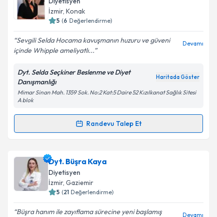
Diyetisyen
E-posta Adresiniz
İzmir
, Konak
5
(
6
Değerlendirme)
Sevgili Selda Hocama kavuşmanın huzuru ve güveni
Devamı
içinde Whipple ameliyatlı...
Kişisel verilerimin işlenmesine ilişkin
Aydınlatma
Metni
'ni okudum ve kişisel verilerimin belirtilen
Dyt. Selda Seçkiner Beslenme ve Diyet
kapsamda işlenmesini kabul ediyorum.
Haritada Göster
Danışmanlığı
Mimar Sinan Mah. 1359 Sok. No:2 Kat:5 Daire 52 Kızılkanat Sağlık Sitesi
A blok
Takvim Talebini Gönder
Randevu Talep Et
Randevu Takvimi Talebi
Dr. Dyt. Selda Seçkiner
için randevu takvimi talebi
Dyt. Büşra Kaya
oluşturun. Size bu uzmandan randevu almanız için bir
Diyetisyen
takvim hazırlandığında e-posta ile bilgilendireceğiz.
İzmir
, Gaziemir
5
(
21
Değerlendirme)
E-posta Adresiniz
Büşra hanım ile zayıflama sürecine yeni başlamış
Devamı