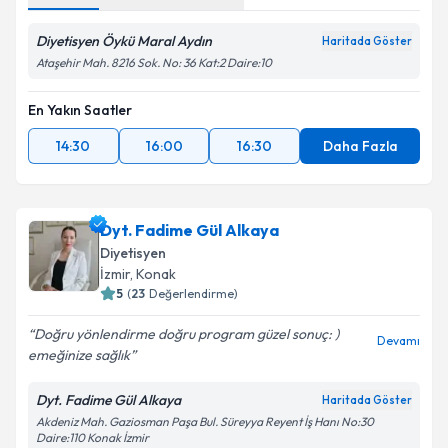
Diyetisyen Öykü Maral Aydın
Haritada Göster
Ataşehir Mah. 8216 Sok. No: 36 Kat:2 Daire:10
En Yakın Saatler
14:30
16:00
16:30
Daha Fazla
Dyt. Fadime Gül Alkaya
Diyetisyen
İzmir
, Konak
5
(
23
Değerlendirme)
Doğru yönlendirme doğru program güzel sonuç: )
Devamı
emeğinize sağlık
Dyt. Fadime Gül Alkaya
Haritada Göster
Akdeniz Mah. Gaziosman Paşa Bul. Süreyya Reyent İş Hanı No:30
Daire:110 Konak İzmir