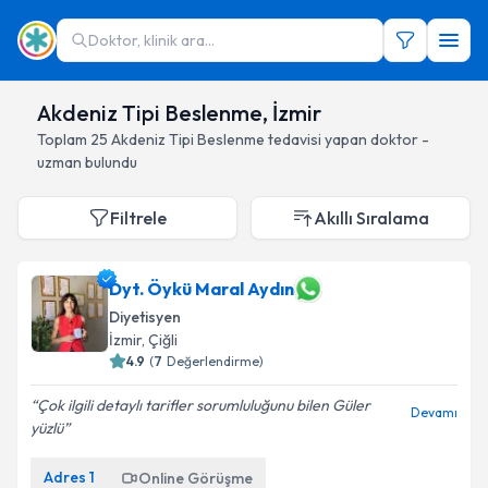
Doktor, klinik ara...
Akdeniz Tipi Beslenme, İzmir
Toplam
25
Akdeniz Tipi Beslenme
tedavisi yapan doktor -
uzman bulundu
Filtrele
Akıllı Sıralama
Dyt. Öykü Maral Aydın
Diyetisyen
İzmir
, Çiğli
4.9
(
7
Değerlendirme)
Çok ilgili detaylı tarifler sorumluluğunu bilen Güler
Devamı
yüzlü
Adres
1
Online Görüşme