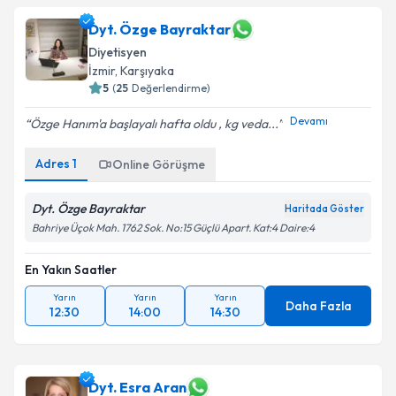
Dyt. Özge Bayraktar
Diyetisyen
İzmir
, Karşıyaka
5
(
25
Değerlendirme)
Devamı
Özge Hanım'a başlayalı hafta oldu , kg veda...
Adres
1
Online Görüşme
Dyt. Özge Bayraktar
Haritada Göster
Bahriye Üçok Mah. 1762 Sok. No:15 Güçlü Apart. Kat:4 Daire:4
En Yakın Saatler
Yarın
Yarın
Yarın
Daha Fazla
12:30
14:00
14:30
Dyt. Esra Aran