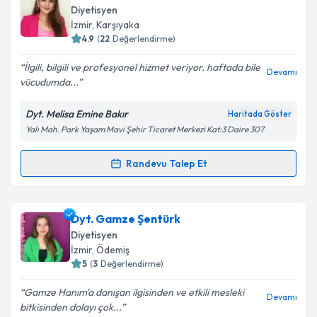
oluşturun. Size bu uzmandan randevu almanız için bir
Diyetisyen
takvim hazırlandığında e-posta ile bilgilendireceğiz.
İzmir
, Karşıyaka
4.9
(
22
Değerlendirme)
E-posta Adresiniz
İlgili, bilgili ve profesyonel hizmet veriyor. haftada bile
Devamı
vücudumda...
Dyt. Melisa Emine Bakır
Haritada Göster
Kişisel verilerimin işlenmesine ilişkin
Aydınlatma
Yalı Mah. Park Yaşam Mavi Şehir Ticaret Merkezi Kat:3 Daire 307
Metni
'ni okudum ve kişisel verilerimin belirtilen
kapsamda işlenmesini kabul ediyorum.
Randevu Talep Et
Randevu Takvimi Talebi
Takvim Talebini Gönder
Dyt. Melisa Emine Bakır
için randevu takvimi talebi
Dyt. Gamze Şentürk
oluşturun. Size bu uzmandan randevu almanız için bir
Diyetisyen
takvim hazırlandığında e-posta ile bilgilendireceğiz.
İzmir
, Ödemiş
5
(
3
Değerlendirme)
E-posta Adresiniz
Gamze Hanım'a danışan ilgisinden ve etkili mesleki
Devamı
bitkisinden dolayı çok...