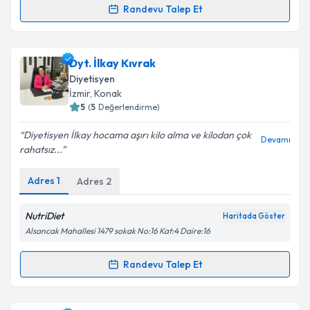
Randevu Talep Et
Randevu Takvimi Talebi
Takvim Talebini Gönder
Dyt. Elzem Arslan
için randevu takvimi talebi
Dyt. İlkay Kıvrak
oluşturun. Size bu uzmandan randevu almanız için bir
Diyetisyen
takvim hazırlandığında e-posta ile bilgilendireceğiz.
İzmir
, Konak
5
(
5
Değerlendirme)
E-posta Adresiniz
Diyetisyen İlkay hocama aşırı kilo alma ve kilodan çok
Devamı
rahatsız...
Adres
1
Adres
2
Kişisel verilerimin işlenmesine ilişkin
Aydınlatma
Metni
'ni okudum ve kişisel verilerimin belirtilen
kapsamda işlenmesini kabul ediyorum.
NutriDiet
Haritada Göster
Alsancak Mahallesi 1479 sokak No:16 Kat:4 Daire:16
Takvim Talebini Gönder
Randevu Talep Et
Randevu Takvimi Talebi