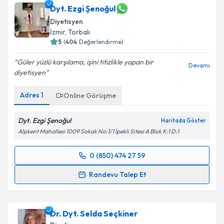
Dyt. Ezgi Şenoğul
Diyetisyen
İzmir
, Torbalı
5
(
404
Değerlendirme)
Güler yüzlü karşılama, işini titizlikle yapan bir
Devamı
diyetisyen
Adres
1
Online Görüşme
Dyt. Ezgi Şenoğul
Haritada Göster
Alpkent Mahallesi 1009 Sokak No:1/1 İpekli Sitesi A Blok K:1 D:1
0 (850) 474 27 59
Randevu Takvimi Talebi
Randevu Talep Et
Dyt. Ezgi Şenoğul
için randevu takvimi talebi
oluşturun. Size bu uzmandan randevu almanız için bir
Dr. Dyt. Selda Seçkiner
takvim hazırlandığında e-posta ile bilgilendireceğiz.