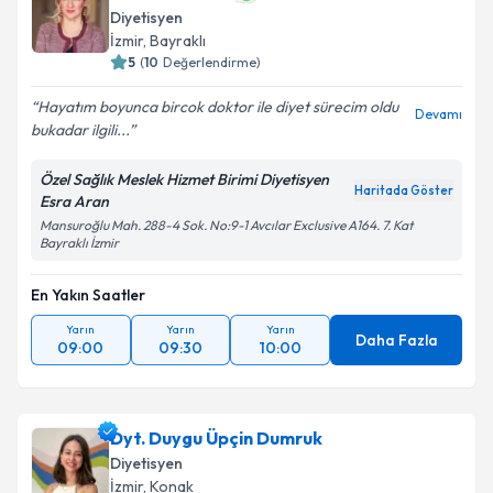
Diyetisyen
İzmir
, Bayraklı
5
(
10
Değerlendirme)
Hayatım boyunca bircok doktor ile diyet sürecim oldu
Devamı
bukadar ilgili...
Özel Sağlık Meslek Hizmet Birimi Diyetisyen
Haritada Göster
Esra Aran
Mansuroğlu Mah. 288-4 Sok. No:9-1 Avcılar Exclusive A164. 7. Kat
Bayraklı İzmir
En Yakın Saatler
Yarın
Yarın
Yarın
Daha Fazla
09:00
09:30
10:00
Dyt. Duygu Üpçin Dumruk
Diyetisyen
İzmir
, Konak