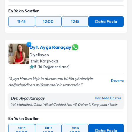
En Yakın Saatler
11:45
12:00
12:15
Daha Fazla
Dyt. Ayça Karaçay
Diyetisyen
İzmir
, Karşıyaka
5
(
16
Değerlendirme)
Ayça Hanım kişinin durumunu bütün yönleriyle
Devamı
değerlendiren mükemmel bir uzmandır.
Dyt. Ayça Karaçay
Haritada Göster
Yalı Mahallesi, Okan Yüksel Caddesi No: 43, Daire: 9, Karşıyaka / İzmir
En Yakın Saatler
Yarın
Yarın
Yarın
Daha Fazla