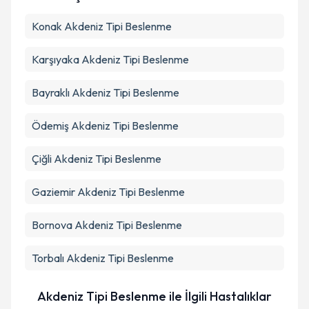
Kişisel verilerimin işlenmesine ilişkin
Aydınlatma
Konak
Akdeniz Tipi Beslenme
Metni
'ni okudum ve kişisel verilerimin belirtilen
kapsamda işlenmesini kabul ediyorum.
Karşıyaka
Akdeniz Tipi Beslenme
Takvim Talebini Gönder
Bayraklı
Akdeniz Tipi Beslenme
Ödemiş
Akdeniz Tipi Beslenme
Çiğli
Akdeniz Tipi Beslenme
Gaziemir
Akdeniz Tipi Beslenme
Bornova
Akdeniz Tipi Beslenme
Torbalı
Akdeniz Tipi Beslenme
Akdeniz Tipi Beslenme ile İlgili Hastalıklar