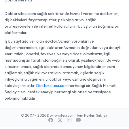
Doktorsitesi.az
Doktorsitesi.com sağlık sektöründe hizmet veren tıp doktorları,
diş hekimleri, fizyoterapistler, psikologlar vb. sağlık
profesyonelleri ile internet kullanıcılarını buluşturan bağımsız bir
platformdur.
İş bu sayfada yer alan doktor/uzman yorumları ve
değerlendirmeleri, ilgili doktorun/uzmanın doğrudan veya dolaylı
emri, talebi, önerisi, tavsiyesi ve/veya ricası olmaksızın, ilgili
hasta/danışan tarafından bağımsız olarak yazılmaktadır. Bu web
sitesinin amacı, sağlık alanında kamuoyunun bilgilendirilmesini
sağlamak, sağlık okuryazarlığını artırmak, kişilerin sağlık
ihtiyaçlarına uygun en iyi doktor veya uzmana ulaşmasını
kolaylaştırmaktır.
Doktorsitesi.com
herhangi bir Sağlık Hizmeti
Sağlayıcısını desteklemeyip herhangi bir öneri ve tavsiyede
bulunmamaktadır.
© 2007 - 2026 Doktorsitesi.com. Tüm Hakları Saklıdır.