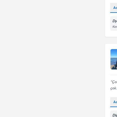
A
Dy
Kon
Çok
çok.
A
Di