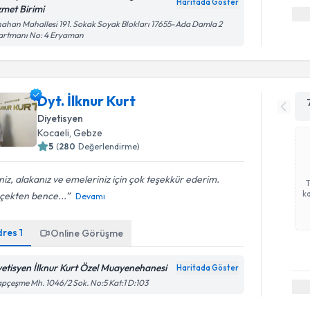
Haritada Göster
zmet Birimi
ahan Mahallesi 191. Sokak Soyak Blokları 17655-Ada Damla 2
artmanı No: 4 Eryaman
Dyt. İlknur Kurt
Diyetisyen
Kocaeli
,
Gebze
5
(
280
Değerlendirme)
iniz, alakanız ve emeleriniz için çok teşekkür ederim.
ka
çekten bence...
Devamı
dres
1
Online Görüşme
yetisyen İlknur Kurt Özel Muayenehanesi
Haritada Göster
pçeşme Mh. 1046/2 Sok. No:5 Kat:1 D:103