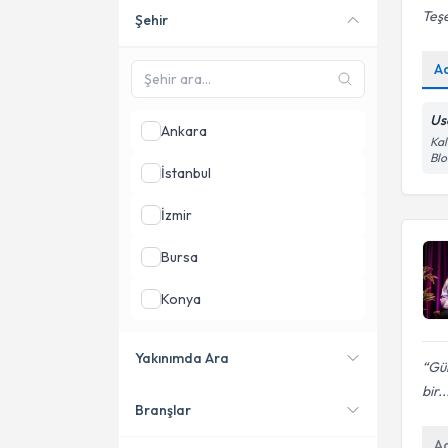
Teş
Şehir
Online danışmanlık sunan
uzmanları göster
A
Us
Ankara
Kal
Blo
İstanbul
İzmir
Bursa
Konya
Kocaeli
Yakınımda Ara
Gül
Samsun
bir..
Branşlar
Konumuma yakın uzmanları
göster
A