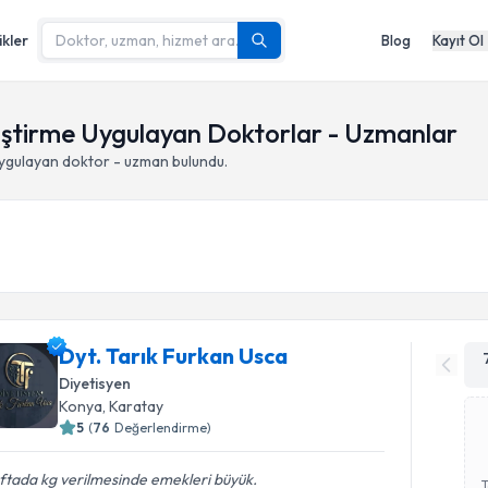
ikler
Blog
Kayıt Ol
eliştirme Uygulayan Doktorlar - Uzmanlar
ygulayan doktor - uzman bulundu.
Dyt. Tarık Furkan Usca
Diyetisyen
Konya
,
Karatay
5
(
76
Değerlendirme)
ftada kg verilmesinde emekleri büyük.