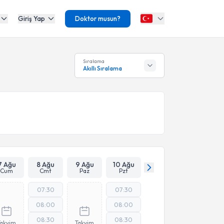
Giriş Yap
Doktor musun?
Sıralama
Akıllı Sıralama
7 Ağu
8 Ağu
9 Ağu
10 Ağu
Cum
Cmt
Paz
Pzt
07:30
07:30
08:00
08:00
08:30
08:30
Takvim
Takvim