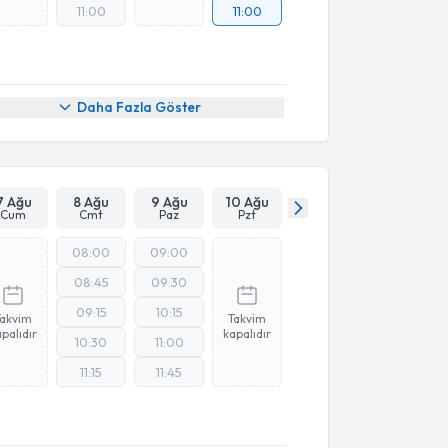
11:00
11:00
Daha Fazla Göster
7 Ağu
8 Ağu
9 Ağu
10 Ağu
Cum
Cmt
Paz
Pzt
08:00
09:00
08:45
09:30
09:15
10:15
Takvim
Takvim
palıdır
kapalıdır
10:30
11:00
11:15
11:45