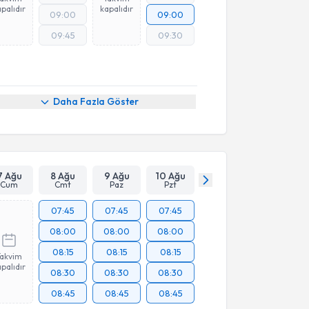
palıdır
kapalıdır
09:00
09:00
09:45
09:30
Daha Fazla Göster
7 Ağu
8 Ağu
9 Ağu
10 Ağu
Cum
Cmt
Paz
Pzt
07:45
07:45
07:45
08:00
08:00
08:00
08:15
08:15
08:15
Takvim
palıdır
08:30
08:30
08:30
08:45
08:45
08:45