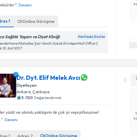
ka
ekkürler
Devamı
dres
1
Online Görüşme
ca Sağlılık Yaşam ve Diyet Kliniği
Haritada Göster
enderhane Mahallesi Şair Senihi Sokak Enntepe Mall Office C
k 10. Kat 1007
Dr. Dyt. Elif Melek Avcı
Diyetisyen
Ankara
,
Çankaya
5
(
1129
Değerlendirme)
er yüzlü ve olumlu yaklaşımı ile çok iyi veprpfesuonel
ka
.
Devamı
Online Görüşme
dres
1
Adres
2