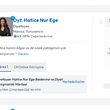
Dyt. Hatice Nur Ege
Diyetisyen
Manisa
,
Yunusemre
4.9
(
1374
Değerlendirme)
ice hanım bilgisi ve de nazik yaklaşımını çok
ka
eniyorum.
Devamı
dres
1
Online Görüşme
yetisyen Hatice Nur Ege Beslenme ve Diyet
Haritada Göster
nışmanlık Merkezi
u Mah. Çimentepe Cad. No:41/6