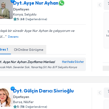
Dyt. Ayşe Nur Ayhan
Diyetisyen
Konya
,
Selçuklu
5
(
68
Değerlendirme)
laşık bir süredir Ayşe Nur Ayhan ile çalışıyorum ve
ka
l...
Devamı
dres
1
Online Görüşme
t. Ayşe Nur Ayhan Zayıflama Merkezi
Haritada Göster
cak Mah. Sevenler Sok. Yanartaş Sit. No :8/F Selçuklu Konya
Dyt. Gülçin Darıcı Sivrioğlu
Diyetisyen
Bursa
,
Nilüfer
5
(
118
Değerlendirme)