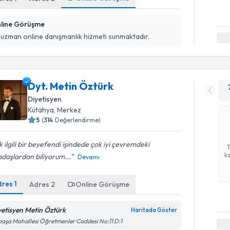
line Görüşme
 uzman online danışmanlık hizmeti sunmaktadır.
Dyt. Metin Öztürk
Diyetisyen
Kütahya
,
Merkez
5
(
314
Değerlendirme)
 ilgili bir beyefendi işindede çok iyi çevremdeki
ka
daşlardan biliyorum...
Devamı
dres
1
Adres
2
Online Görüşme
yetisyen Metin Öztürk
Haritada Göster
paşa Mahallesi Öğretmenler Caddesi No:11 D:1