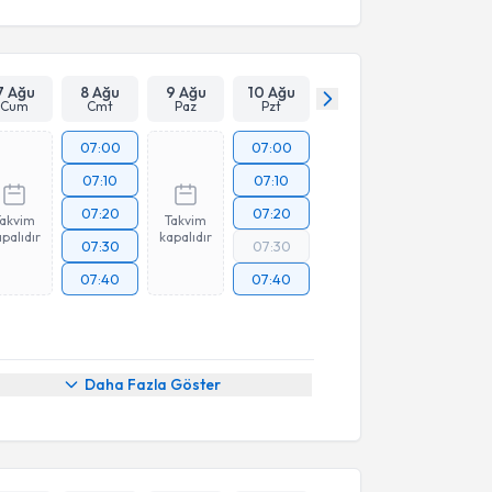
7 Ağu
8 Ağu
9 Ağu
10 Ağu
Cum
Cmt
Paz
Pzt
07:00
07:00
07:10
07:10
07:20
07:20
Takvim
Takvim
palıdır
kapalıdır
07:30
07:30
07:40
07:40
Daha Fazla Göster