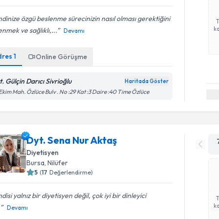
dinize özgü beslenme sürecinizin nasıl olması gerektiğini
ka
nmek ve sağlıklı,...
Devamı
dres
1
Online Görüşme
t. Gülçin Darıcı Sivrioğlu
Haritada Göster
Ekim Mah. Özlüce Bulv . No :29 Kat :3 Daire :40 Time Özlüce
Dyt. Sena Nur Aktaş
Diyetisyen
Bursa
,
Nilüfer
5
(
17
Değerlendirme)
disi yalnız bir diyetisyen değil, çok iyi bir dinleyici
ka
.
Devamı