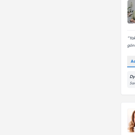
Yak
gönü
A
Dy
San