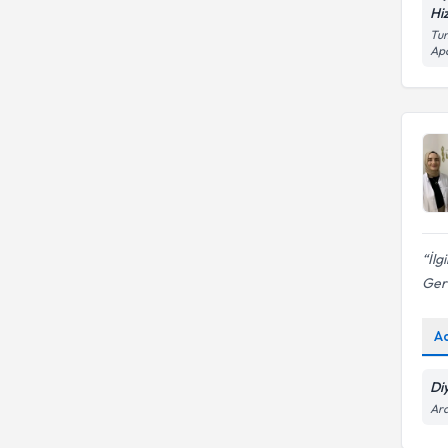
Hi
Tun
Ap
İlg
Ger
A
Di
Ara