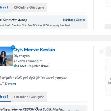
dres
1
Online Görüşme
t. Sena Nur Aktaş
Haritada Göster
ak Mah. Merkez Sok. No:1 Daire:52 Nirvana İş Merkezi
Dyt. Merve Keskin
Diyetisyen
Ankara
,
Etimesgut
5
(
226
Değerlendirme)
 iyi güler yüzlü çok ilgili işini severek yapıyor
ka
..
Devamı
dres
1
Online Görüşme
yetisyen Merve KESKİN Özel Sağlık Meslek