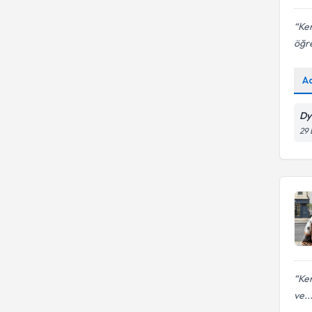
Ken
öğre
A
Dy
29 
Ken
ve..