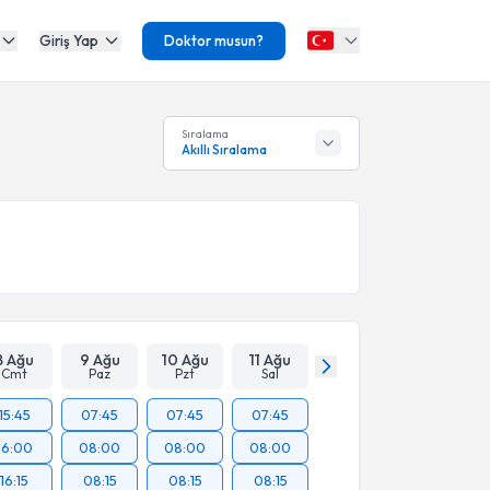
Giriş Yap
Doktor musun?
Sıralama
Akıllı Sıralama
8 Ağu
9 Ağu
10 Ağu
11 Ağu
Cmt
Paz
Pzt
Sal
15:45
07:45
07:45
07:45
16:00
08:00
08:00
08:00
16:15
08:15
08:15
08:15