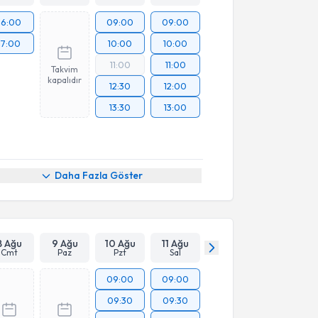
16:00
09:00
09:00
17:00
10:00
10:00
11:00
11:00
Takvim
kapalıdır
12:30
12:00
13:30
13:00
Daha Fazla Göster
8 Ağu
9 Ağu
10 Ağu
11 Ağu
Cmt
Paz
Pzt
Sal
09:00
09:00
09:30
09:30