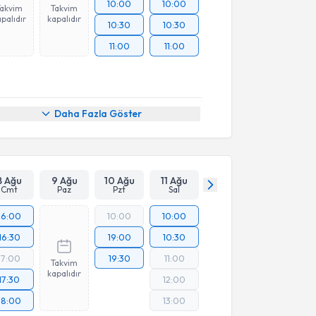
10:00
10:00
Takvim
Takvim
palıdır
kapalıdır
10:30
10:30
11:00
11:00
Daha Fazla Göster
8 Ağu
9 Ağu
10 Ağu
11 Ağu
Cmt
Paz
Pzt
Sal
16:00
10:00
10:00
16:30
19:00
10:30
17:00
19:30
11:00
Takvim
kapalıdır
17:30
12:00
18:00
13:00