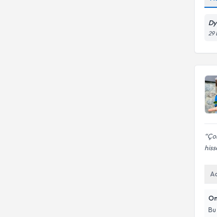
Dy
29 
Çok
hiss
A
On
Bu