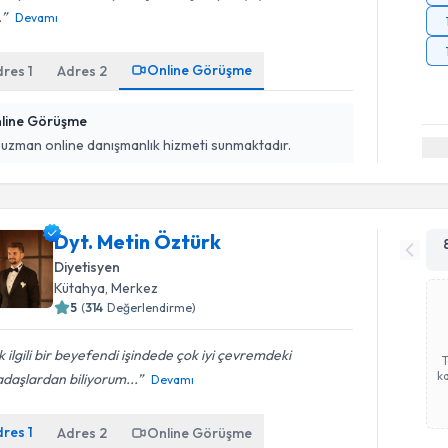
.
Devamı
Online Görüşme
dres
1
Adres
2
line Görüşme
 uzman online danışmanlık hizmeti sunmaktadır.
Dyt. Metin Öztürk
Diyetisyen
Kütahya
,
Merkez
5
(
314
Değerlendirme)
 ilgili bir beyefendi işindede çok iyi çevremdeki
ka
daşlardan biliyorum...
Devamı
dres
1
Adres
2
Online Görüşme