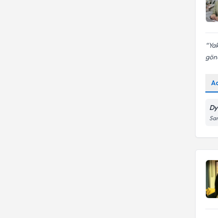
Yak
gönü
A
Dy
San