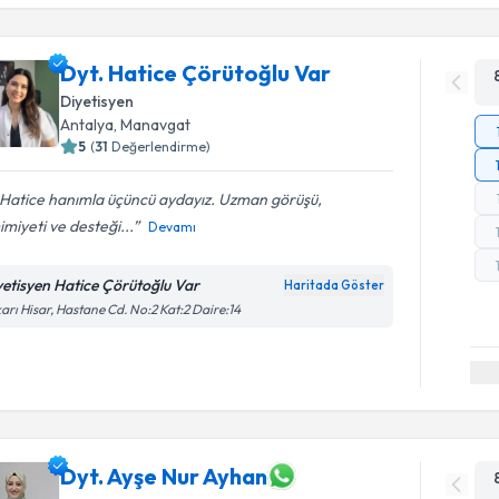
Dyt. Hatice Çörütoğlu Var
Diyetisyen
Antalya
,
Manavgat
5
(
31
Değerlendirme)
 Hatice hanımla üçüncü aydayız. Uzman görüşü,
miyeti ve desteği...
Devamı
yetisyen Hatice Çörütoğlu Var
Haritada Göster
arı Hisar, Hastane Cd. No:2 Kat:2 Daire:14
Dyt. Ayşe Nur Ayhan