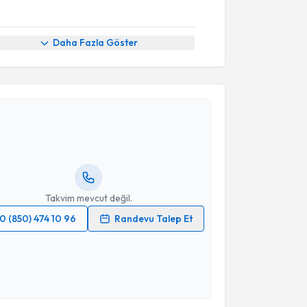
Daha Fazla Göster
akvimi Talebi
 Eroğlu
için randevu takvimi talebi oluşturun. Size bu
ndevu almanız için bir takvim hazırlandığında e-
lgilendireceğiz.
resiniz
Takvim mevcut değil.
0 (850) 474 10 96
Randevu Talep Et
 verilerimin işlenmesine ilişkin
Aydınlatma Metni
'ni
 ve kişisel verilerimin belirtilen kapsamda
esini kabul ediyorum.