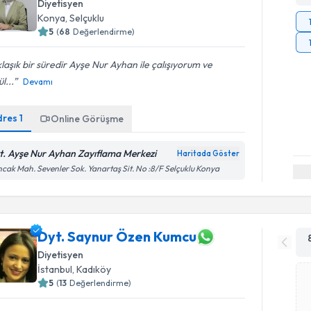
Diyetisyen
Konya
,
Selçuklu
5
(
68
Değerlendirme)
laşık bir süredir Ayşe Nur Ayhan ile çalışıyorum ve
l...
Devamı
dres
1
Online Görüşme
t. Ayşe Nur Ayhan Zayıflama Merkezi
Haritada Göster
cak Mah. Sevenler Sok. Yanartaş Sit. No :8/F Selçuklu Konya
Dyt. Saynur Özen Kumcu
Diyetisyen
İstanbul
,
Kadıköy
5
(
13
Değerlendirme)