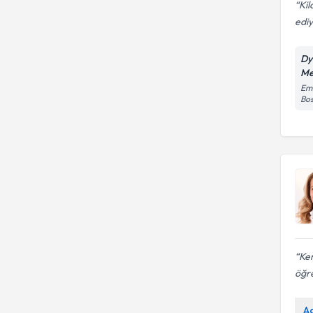
Kil
ediy
Dy
Me
Emi
Bos
Ken
öğre
A