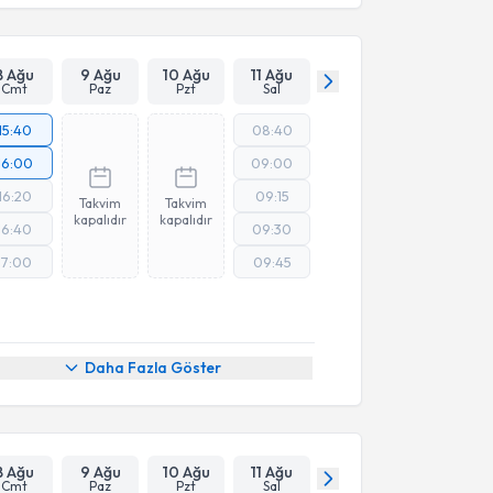
Takvim Talebini Gönder
8 Ağu
9 Ağu
10 Ağu
11 Ağu
Cmt
Paz
Pzt
Sal
15:40
08:40
16:00
09:00
16:20
09:15
Takvim
Takvim
kapalıdır
kapalıdır
16:40
09:30
17:00
09:45
Daha Fazla Göster
8 Ağu
9 Ağu
10 Ağu
11 Ağu
Cmt
Paz
Pzt
Sal