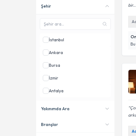
bir..
Şehir
Online danışmanlık sunan
uzmanları göster
A
On
İstanbul
Bu
Ankara
Bursa
İzmir
Antalya
Gaziantep
Çok
Yakınımda Ara
arka
Konya
Branşlar
Konumuma yakın uzmanları
A
göster