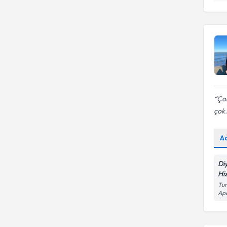
Çok
çok.
A
Di
Hi
Tun
Ap