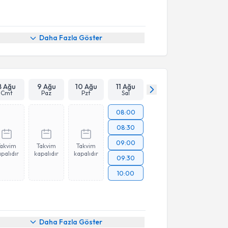
Daha Fazla Göster
8 Ağu
9 Ağu
10 Ağu
11 Ağu
Cmt
Paz
Pzt
Sal
08:00
08:30
09:00
Takvim
Takvim
Takvim
palıdır
kapalıdır
kapalıdır
09:30
10:00
Daha Fazla Göster