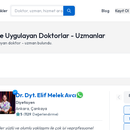
ikler
Blog
Kayıt Ol
me Uygulayan Doktorlar - Uzmanlar
ayan doktor - uzman bulundu.
Dr. Dyt. Elif Melek Avcı
Diyetisyen
Ankara
,
Çankaya
5
(
1129
Değerlendirme)
er yüzlü ve olumlu yaklaşımı ile çok iyi veprpfesuonel