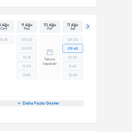
8 Ağu
9 Ağu
10 Ağu
11 Ağu
Cmt
Paz
Pzt
Sal
16:15
09:00
09:00
09:30
09:45
10:15
10:30
Takvim
kapalıdır
11:00
11:45
11:45
12:45
Daha Fazla Göster