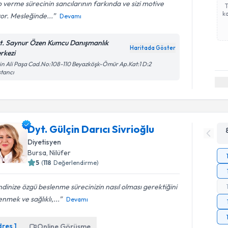
o verme sürecinin sancılarının farkında ve sizi motive
ka
or. Mesleğinde...
Devamı
t. Saynur Özen Kumcu Danışmanlık
Haritada Göster
rkezi
n Ali Paşa Cad.No:108-110 Beyazköşk-Ömür Ap.Kat:1 D:2
tancı
Dyt. Gülçin Darıcı Sivrioğlu
Diyetisyen
Bursa
,
Nilüfer
5
(
118
Değerlendirme)
dinize özgü beslenme sürecinizin nasıl olması gerektiğini
nmek ve sağlıklı,...
Devamı
dres
1
Online Görüşme