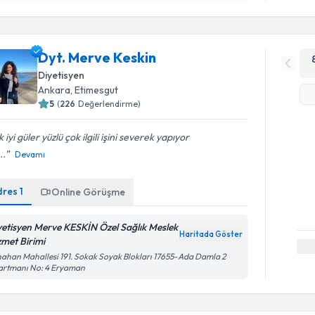
Dyt. Merve Keskin
Diyetisyen
Ankara
,
Etimesgut
5
(
226
Değerlendirme)
 iyi güler yüzlü çok ilgili işini severek yapıyor
..
Devamı
dres
1
Online Görüşme
yetisyen Merve KESKİN Özel Sağlık Meslek
Haritada Göster
zmet Birimi
ahan Mahallesi 191. Sokak Soyak Blokları 17655-Ada Damla 2
artmanı No: 4 Eryaman