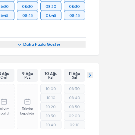
16:30
08:30
08:30
08:30
16:45
08:45
08:45
08:45
Daha Fazla Göster
8 Ağu
9 Ağu
10 Ağu
11 Ağu
Cmt
Paz
Pzt
Sal
10:00
08:30
10:10
08:40
10:20
08:50
Takvim
Takvim
palıdır
kapalıdır
10:30
09:00
10:40
09:10