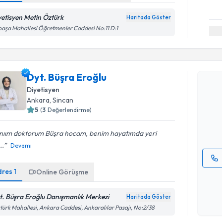
yetisyen Metin Öztürk
Haritada Göster
paşa Mahallesi Öğretmenler Caddesi No:11 D:1
Randevu T
Dyt. Büşra Eroğlu
Dyt. Büşra
Diyetisyen
uzmandan ra
Ankara
,
Sincan
posta ile bi
5
(
3
Değerlendirme)
E-posta Ad
nıım doktorum Büşra hocam, benim hayatımda yeri
..
Devamı
dres
1
Online Görüşme
Kişisel
okudum
işlenm
t. Büşra Eroğlu Danışmanlık Merkezi
Haritada Göster
türk Mahallesi, Ankara Caddesi, Ankaralılar Pasajı, No:2/38