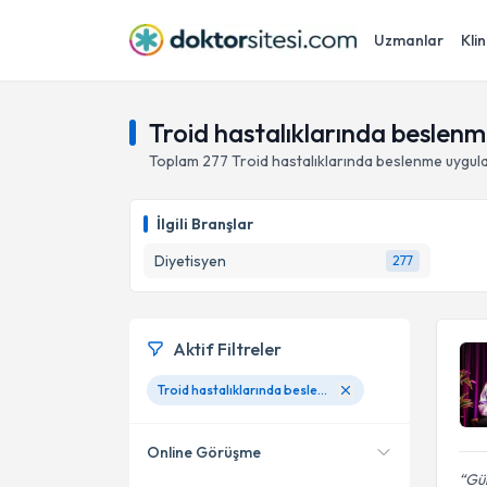
Uzmanlar
Klin
Troid hastalıklarında beslen
Toplam
277
Troid hastalıklarında beslenme
uygul
İlgili Branşlar
Diyetisyen
277
Aktif Filtreler
Troid hastalıklarında beslenme
Online Görüşme
Gül