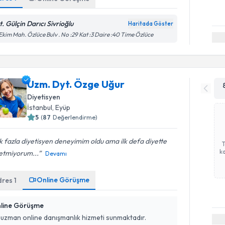
t. Gülçin Darıcı Sivrioğlu
Haritada Göster
Ekim Mah. Özlüce Bulv . No :29 Kat :3 Daire :40 Time Özlüce
Uzm. Dyt. Özge Uğur
Diyetisyen
İstanbul
,
Eyüp
5
(
87
Değerlendirme)
 fazla diyetisyen deneyimim oldu ama ilk defa diyette
ka
etmiyorum...
Devamı
Online Görüşme
dres
1
line Görüşme
 uzman online danışmanlık hizmeti sunmaktadır.