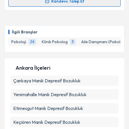
Randevu Talep Et
Randevu Takvimi Talebi
Takvim Talebini Gönder
Uzm. Psk. Zuhal Koçak
için randevu takvimi talebi
oluşturun. Size bu uzmandan randevu almanız için bir
İlgili Branşlar
takvim hazırlandığında e-posta ile bilgilendireceğiz.
Psikoloji
Klinik Psikolog
Aile Danışmanı (Psikolog)
26
3
E-posta Adresiniz
Ankara İlçeleri
Kişisel verilerimin işlenmesine ilişkin
Aydınlatma
Çankaya
Metni
Manik Depresif Bozukluk
'ni okudum ve kişisel verilerimin belirtilen
kapsamda işlenmesini kabul ediyorum.
Yenimahalle
Manik Depresif Bozukluk
Takvim Talebini Gönder
Etimesgut
Manik Depresif Bozukluk
Keçiören
Manik Depresif Bozukluk