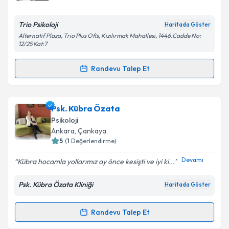
E-posta Adresiniz
Trio Psikoloji
Haritada Göster
Alternatif Plaza, Trio Plus Ofis, Kızılırmak Mahallesi, 1446.Cadde No:
12/25 Kat:7
Randevu Talep Et
Kişisel verilerimin işlenmesine ilişkin
Aydınlatma
Randevu Takvimi Talebi
Metni
'ni okudum ve kişisel verilerimin belirtilen
kapsamda işlenmesini kabul ediyorum.
Psk. Serenay Seçer
için randevu takvimi talebi
Psk. Kübra Özata
oluşturun. Size bu uzmandan randevu almanız için bir
Psikoloji
Takvim Talebini Gönder
takvim hazırlandığında e-posta ile bilgilendireceğiz.
Ankara
, Çankaya
5
(
1
Değerlendirme)
E-posta Adresiniz
Devamı
Kübra hocamla yollarımız ay önce kesişti ve iyi ki...
Psk. Kübra Özata Kliniği
Haritada Göster
Kişisel verilerimin işlenmesine ilişkin
Aydınlatma
Metni
'ni okudum ve kişisel verilerimin belirtilen
Randevu Talep Et
Randevu Takvimi Talebi
kapsamda işlenmesini kabul ediyorum.