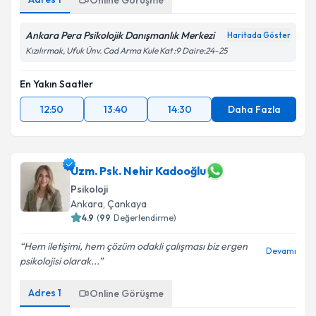
Online Görüşme
Ankara Pera Psikolojik Danışmanlık Merkezi
Haritada Göster
Kızılırmak, Ufuk Ünv. Cad Arma Kule Kat :9 Daire:24-25
En Yakın Saatler
12:50
13:40
14:30
Daha Fazla
Uzm. Psk. Nehir Kadooğlu
Psikoloji
Ankara
, Çankaya
4.9
(
99
Değerlendirme)
Hem iletişimi, hem çözüm odakli çalışması biz ergen
Devamı
psikolojisi olarak...
Adres
1
Online Görüşme