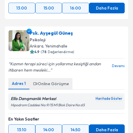
13:00
15:00
16:00
Daha Fazla
Psk. Ayşegül Güneş
Psikoloji
Ankara
, Yenimahalle
4.9
(
78
Değerlendirme)
Kızımın terapi süreci için yollarımız kesiştiği andan
Devamı
itibaren hem mesleki...
Adres
1
Online Görüşme
Ellis Danışmanlık Merkezi
Haritada Göster
Hipodrom Caddesi No:9/15 M1 Blok Daire No:65
En Yakın Saatler
13:10
14:00
14:50
Daha Fazla