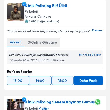
Klinik Psikolog Elif Ülkü
Psikoloji
Ankara
, Çankaya
5
(
80
Değerlendirme)
Devamı
Soru cevap şeklinde tespit amaçlı bir görüşme yapıldı
Adres
1
Online Görüşme
Elif Ülkü Psikolojik Danışmanlık Merkezi
Haritada Göster
Yıldızevler Mah.708. Cad 8/B Kat:3 Daire:4
En Yakın Saatler
13:00
14:00
15:00
Daha Fazla
Klinik Psikolog Senem Kaymaz Gümüş
Psikoloji
+
1
diğer