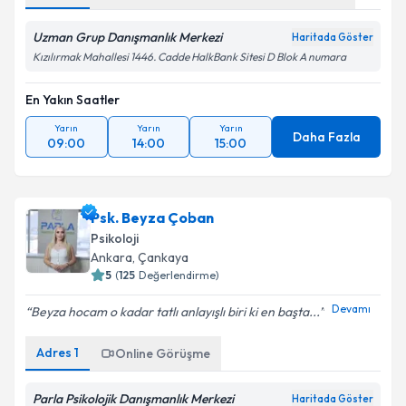
Uzman Grup Danışmanlık Merkezi
Haritada Göster
Kızılırmak Mahallesi 1446. Cadde HalkBank Sitesi D Blok A numara
En Yakın Saatler
Yarın
Yarın
Yarın
Daha Fazla
09:00
14:00
15:00
Psk. Beyza Çoban
Psikoloji
Ankara
, Çankaya
5
(
125
Değerlendirme)
Devamı
Beyza hocam o kadar tatlı anlayışlı biri ki en başta...
Adres
1
Online Görüşme
Parla Psikolojik Danışmanlık Merkezi
Haritada Göster