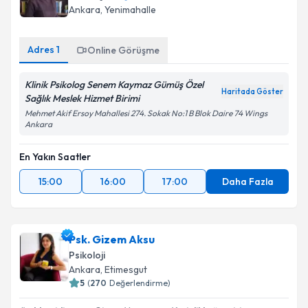
Ankara
, Yenimahalle
Adres
1
Online Görüşme
Klinik Psikolog Senem Kaymaz Gümüş Özel
Haritada Göster
Sağlık Meslek Hizmet Birimi
Mehmet Akif Ersoy Mahallesi 274. Sokak No:1 B Blok Daire 74 Wings
Ankara
En Yakın Saatler
15:00
16:00
17:00
Daha Fazla
Psk. Gizem Aksu
Psikoloji
Ankara
, Etimesgut
5
(
270
Değerlendirme)