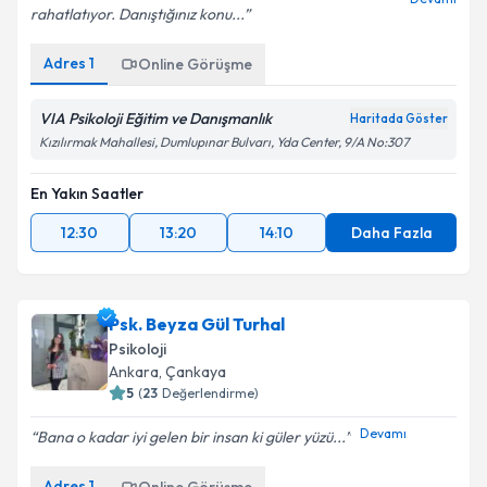
rahatlatıyor. Danıştığınız konu...
Adres
1
Online Görüşme
VIA Psikoloji Eğitim ve Danışmanlık
Haritada Göster
Kızılırmak Mahallesi, Dumlupınar Bulvarı, Yda Center, 9/A No:307
En Yakın Saatler
12:30
13:20
14:10
Daha Fazla
Psk. Beyza Gül Turhal
Psikoloji
Ankara
, Çankaya
5
(
23
Değerlendirme)
Devamı
Bana o kadar iyi gelen bir insan ki güler yüzü...
Adres
1