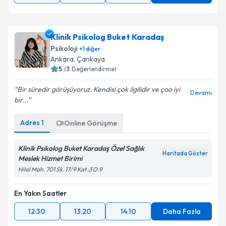
Klinik Psikolog Buket Karadaş
Psikoloji
+
1
diğer
Ankara
, Çankaya
5
(
3
Değerlendirme)
Bir süredir görüşüyoruz. Kendisi çok ilgilidir ve çoo iyi
Devamı
bir...
Adres
1
Online Görüşme
Klinik Psikolog Buket Karadaş Özel Sağlık
Haritada Göster
Meslek Hizmet Birimi
Hilal Mah. 701 Sk. 17/9 Kat :3 D:9
En Yakın Saatler
12:30
13:20
14:10
Daha Fazla