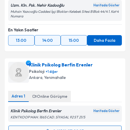
Uzm. Kln. Psk. Nehir Kadooğlu
Haritada Göster
Muhsin Yazıcıoğlu Caddesi İşçi Blokları Kelebek Sitesi B Blok 44/4 1. Kat 4
Numara
En Yakın Saatler
13:00
14:00
15:00
Daha Fazla
Klinik Psikolog Berfin Erenler
Psikoloji
+
1
diğer
Ankara
, Yenimahalle
Adres
1
Online Görüşme
Klinik Psikolog Berfin Erenler
Haritada Göster
KENTKOOP MAH. 1865 CAD. SİYASAL 92 ST 21/5