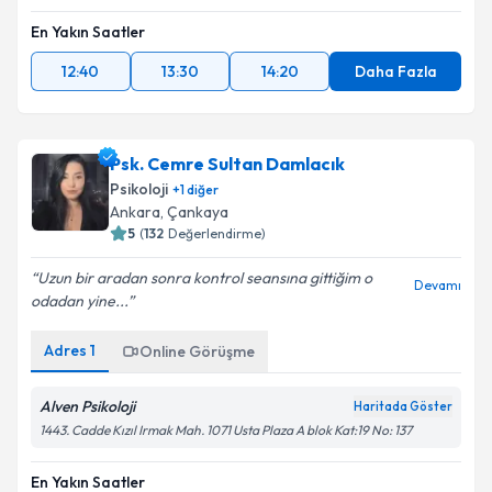
En Yakın Saatler
12:40
13:30
14:20
Daha Fazla
Psk. Cemre Sultan Damlacık
Psikoloji
+
1
diğer
Ankara
, Çankaya
5
(
132
Değerlendirme)
Uzun bir aradan sonra kontrol seansına gittiğim o
Devamı
odadan yine...
Adres
1
Online Görüşme
Alven Psikoloji
Haritada Göster
1443. Cadde Kızıl Irmak Mah. 1071 Usta Plaza A blok Kat:19 No: 137
En Yakın Saatler