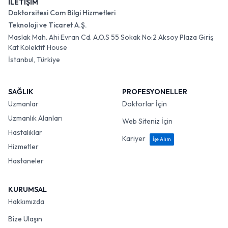
İLETİŞİM
Doktorsitesi Com Bilgi Hizmetleri
Teknoloji ve Ticaret A.Ş.
Maslak Mah. Ahi Evran Cd. A.O.S 55 Sokak No:2 Aksoy Plaza Giriş
Kat Kolektif House
İstanbul, Türkiye
SAĞLIK
PROFESYONELLER
Uzmanlar
Doktorlar İçin
Uzmanlık Alanları
Web Siteniz İçin
Hastalıklar
Kariyer
İşe Alım
Hizmetler
Hastaneler
KURUMSAL
Hakkımızda
Bize Ulaşın