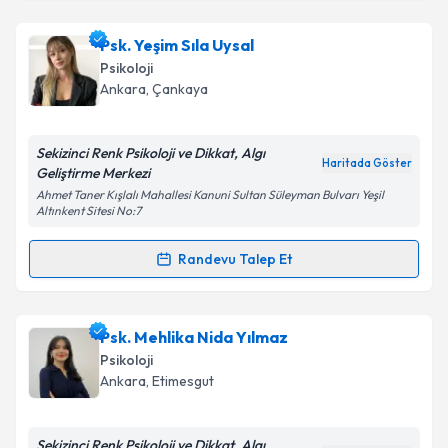
Takvim Talebini Gönder
Psk. Kübra Özata
için randevu takvimi talebi
Psk. Yeşim Sıla Uysal
oluşturun. Size bu uzmandan randevu almanız için bir
Psikoloji
takvim hazırlandığında e-posta ile bilgilendireceğiz.
Ankara
, Çankaya
E-posta Adresiniz
Sekizinci Renk Psikoloji ve Dikkat, Algı
Haritada Göster
Geliştirme Merkezi
Ahmet Taner Kışlalı Mahallesi Kanuni Sultan Süleyman Bulvarı Yeşil
Altınkent Sitesi No:7
Kişisel verilerimin işlenmesine ilişkin
Aydınlatma
Metni
'ni okudum ve kişisel verilerimin belirtilen
Randevu Talep Et
kapsamda işlenmesini kabul ediyorum.
Randevu Takvimi Talebi
Takvim Talebini Gönder
Psk. Yeşim Sıla Uysal
için randevu takvimi talebi
Psk. Mehlika Nida Yılmaz
oluşturun. Size bu uzmandan randevu almanız için bir
Psikoloji
takvim hazırlandığında e-posta ile bilgilendireceğiz.
Ankara
, Etimesgut
E-posta Adresiniz
Sekizinci Renk Psikoloji ve Dikkat, Algı