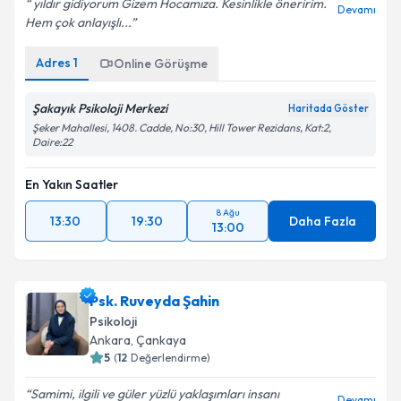
yıldır gidiyorum Gizem Hocamıza. Kesinlikle öneririm.
Devamı
Hem çok anlayışlı...
Adres
1
Online Görüşme
Şakayık Psikoloji Merkezi
Haritada Göster
Şeker Mahallesi, 1408. Cadde, No:30, Hill Tower Rezidans, Kat:2,
Daire:22
En Yakın Saatler
8 Ağu
13:30
19:30
Daha Fazla
13:00
Psk. Ruveyda Şahin
Psikoloji
Ankara
, Çankaya
5
(
12
Değerlendirme)
Samimi, ilgili ve güler yüzlü yaklaşımları insanı
Devamı