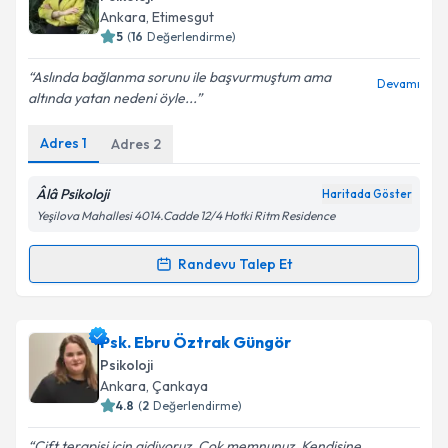
takvim hazırlandığında e-posta ile bilgilendireceğiz.
Ankara
, Etimesgut
5
(
16
Değerlendirme)
E-posta Adresiniz
Aslında bağlanma sorunu ile başvurmuştum ama
Devamı
altında yatan nedeni öyle...
Adres
1
Adres
2
Kişisel verilerimin işlenmesine ilişkin
Aydınlatma
Metni
'ni okudum ve kişisel verilerimin belirtilen
kapsamda işlenmesini kabul ediyorum.
Âlâ Psikoloji
Haritada Göster
Yeşilova Mahallesi 4014.Cadde 12/4 Hotki Ritm Residence
Takvim Talebini Gönder
Randevu Talep Et
Randevu Takvimi Talebi
Psk. Zişan Topçuoğlu Dinçer
için randevu takvimi
Psk. Ebru Öztrak Güngör
talebi oluşturun. Size bu uzmandan randevu almanız
Psikoloji
için bir takvim hazırlandığında e-posta ile
Ankara
, Çankaya
bilgilendireceğiz.
4.8
(
2
Değerlendirme)
E-posta Adresiniz
Cift terapisi icin gidiyoruz. Cok memnunuz. Kendisine