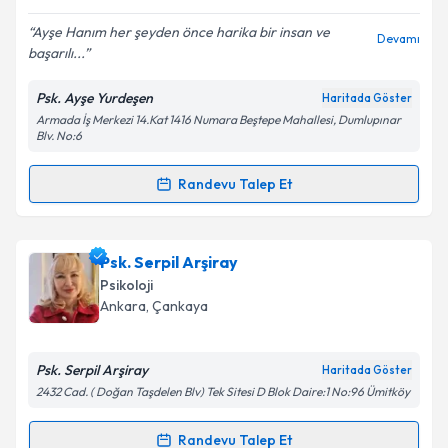
E-posta Adresiniz
Ayşe Hanım her şeyden önce harika bir insan ve
Devamı
başarılı...
Psk. Ayşe Yurdeşen
Haritada Göster
Kişisel verilerimin işlenmesine ilişkin
Aydınlatma
Armada İş Merkezi 14.Kat 1416 Numara Beştepe Mahallesi, Dumlupınar
Metni
'ni okudum ve kişisel verilerimin belirtilen
Blv. No:6
kapsamda işlenmesini kabul ediyorum.
Randevu Talep Et
Randevu Takvimi Talebi
Takvim Talebini Gönder
Psk. Ayşe Yurdeşen
için randevu takvimi talebi
Psk. Serpil Arşiray
oluşturun. Size bu uzmandan randevu almanız için bir
Psikoloji
takvim hazırlandığında e-posta ile bilgilendireceğiz.
Ankara
, Çankaya
E-posta Adresiniz
Psk. Serpil Arşiray
Haritada Göster
2432 Cad. ( Doğan Taşdelen Blv) Tek Sitesi D Blok Daire:1 No:96 Ümitköy
Kişisel verilerimin işlenmesine ilişkin
Aydınlatma
Randevu Talep Et