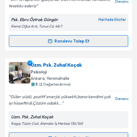
Devamı
tesekku ederiz
Psk. Ebru Öztrak Güngör
Haritada Göster
Remzi Oğuz Arık, Tunus Cd. 48/1
Kişisel verilerimin işlenmesine ilişkin
Aydınlatma
Metni
'ni okudum ve kişisel verilerimin belirtilen
kapsamda işlenmesini kabul ediyorum.
Randevu Talep Et
Randevu Takvimi Talebi
Takvim Talebini Gönder
Psk. Ebru Öztrak Güngör
için randevu takvimi talebi
Uzm. Psk. Zuhal Koçak
oluşturun. Size bu uzmandan randevu almanız için bir
Psikoloji
takvim hazırlandığında e-posta ile bilgilendireceğiz.
Ankara
, Yenimahalle
5
(
2
Değerlendirme)
E-posta Adresiniz
Güler yüzlü, pozitif enerjisi yüksekti,bana kendimi çok
Devamı
iyi hissettirdi.Çözüm odaklı...
Uzm. Psk. Zuhal Koçak
Kişisel verilerimin işlenmesine ilişkin
Aydınlatma
Ragıp Tüzün Cad. Alemdar İş Merkezi 136/168
Metni
'ni okudum ve kişisel verilerimin belirtilen
kapsamda işlenmesini kabul ediyorum.