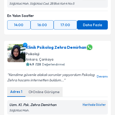
Söğütözü Mah. Söğütözü Cad. 2B Blok Kat:4 No:5
En Yakın Saatler
14:00
16:00
17:00
Daha Fazla
Klinik Psikolog Zehra Demirhan
Psikoloji
Ankara
, Çankaya
4.9
(
128
Değerlendirme)
Kendime güvenle alakalı sorunlar yaşıyordum Psikolog
Devamı
Zehra hocamı internetten buldum...
Adres
1
Online Görüşme
Uzm. Kl. Psk. Zehra Demirhan
Haritada Göster
Söğütözü Mah.