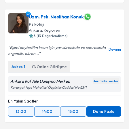
Uzm. Psk. Neslihan Konuk
Psikoloji
Ankara
, Keçiören
5
(
13
Değerlendirme)
Eşimi kaybettim kızım için yas sürecinde ve sonrasında
Devamı
ergenlik, akran...
Adres
1
Online Görüşme
Ankara Kaf Aile Danışma Merkezi
Haritada Göster
Karargahtepe Mahallesi Özgürler Caddesi No:23/1
En Yakın Saatler
13:00
14:00
15:00
Daha Fazla