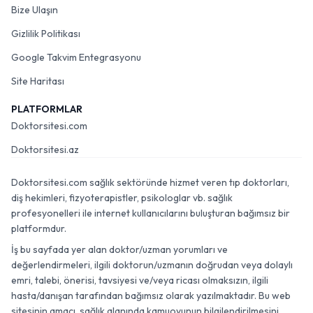
Bize Ulaşın
Gizlilik Politikası
Google Takvim Entegrasyonu
Site Haritası
PLATFORMLAR
Doktorsitesi.com
Doktorsitesi.az
Doktorsitesi.com sağlık sektöründe hizmet veren tıp doktorları,
diş hekimleri, fizyoterapistler, psikologlar vb. sağlık
profesyonelleri ile internet kullanıcılarını buluşturan bağımsız bir
platformdur.
İş bu sayfada yer alan doktor/uzman yorumları ve
değerlendirmeleri, ilgili doktorun/uzmanın doğrudan veya dolaylı
emri, talebi, önerisi, tavsiyesi ve/veya ricası olmaksızın, ilgili
hasta/danışan tarafından bağımsız olarak yazılmaktadır. Bu web
sitesinin amacı, sağlık alanında kamuoyunun bilgilendirilmesini