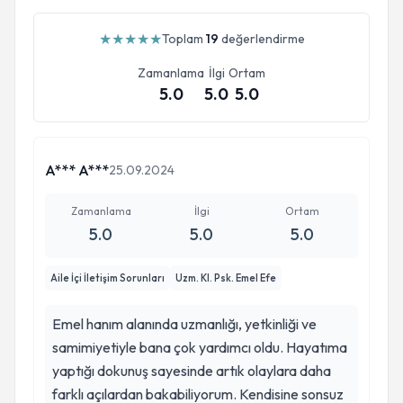
★
★
★
★
★
Toplam
19
değerlendirme
Zamanlama
İlgi
Ortam
5.0
5.0
5.0
A*** A***
25.09.2024
Zamanlama
İlgi
Ortam
5.0
5.0
5.0
Aile İçi İletişim Sorunları
Uzm. Kl. Psk. Emel Efe
Emel hanım alanında uzmanlığı, yetkinliği ve
samimiyetiyle bana çok yardımcı oldu. Hayatıma
yaptığı dokunuş sayesinde artık olaylara daha
farklı açılardan bakabiliyorum. Kendisine sonsuz