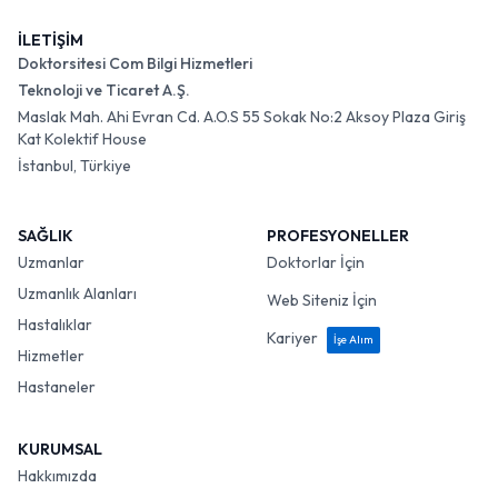
İLETİŞİM
Doktorsitesi Com Bilgi Hizmetleri
Teknoloji ve Ticaret A.Ş.
Maslak Mah. Ahi Evran Cd. A.O.S 55 Sokak No:2 Aksoy Plaza Giriş
Kat Kolektif House
İstanbul, Türkiye
SAĞLIK
PROFESYONELLER
Uzmanlar
Doktorlar İçin
Uzmanlık Alanları
Web Siteniz İçin
Hastalıklar
Kariyer
İşe Alım
Hizmetler
Hastaneler
KURUMSAL
Hakkımızda