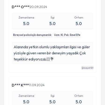
Kendisi hem alanında çok başarılı hem
D*** O***
20.09.2024
yaklaşımda öyle sıcak ki hiç yabancılık çekmeden
süreçler ilerledi ve ilerliyor. Kendisine çok
Zamanlama
İlgi
Ortam
5.0
5.0
5.0
teşekkür ediyorum ve iyi ki gelmişim diyorum.
Bireysel psikolojik danışmanlık
Uzm. Kl. Psk. Emel Efe
Alanında yetkin olumlu yaklaşımları ilgisi ve güler
yüzüyle güven veren bir deneyim yaşadık.Çok
teşekkür ediyoruz🙏🏻💐
Şikayet Et
D*** K***
11.09.2024
Zamanlama
İlgi
Ortam
5.0
5.0
5.0