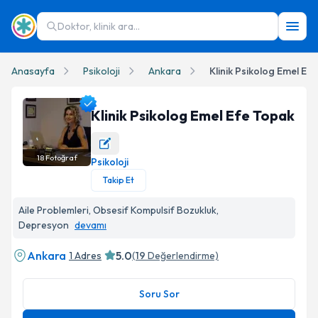
Doktor, klinik ara...
Anasayfa
Psikoloji
Ankara
Klinik Psikolog Emel Ef
Klinik Psikolog Emel Efe Topak
18
Fotoğraf
Psikoloji
Klinik Psikolog Emel Efe Topak Profil Fotoğrafı
Takip Et
Aile Problemleri, Obsesif Kompulsif Bozukluk,
Depresyon
devamı
Ankara
5.0
1 Adres
(
19
Değerlendirme)
Soru Sor