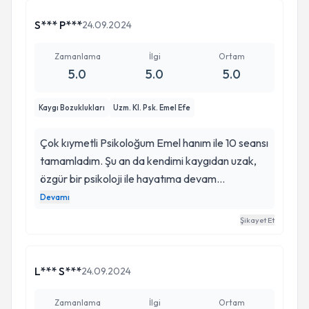
rahat ve güvende hissetmemi sağlıyor. Onunla
çalışmak, kişisel gelişimimde önemli bir adım
S*** P***
24.09.2024
oldu. Psikolojik desteğe ihtiyaç duyan herkese
gönül rahatlığıyla tavsiye ederim. İyi ki varsınız
Zamanlama
İlgi
Ortam
5.0
5.0
5.0
hocam
Kaygı Bozuklukları
Uzm. Kl. Psk. Emel Efe
Çok kıymetli Psikoloğum Emel hanım ile 10 seansı
tamamladım. Şu an da kendimi kaygıdan uzak,
özgür bir psikoloji ile hayatıma devam
edebiliyorum. Kendisine bir referans ile
Devamı
başvurdum, daha önce başka bir danışmana
Şikayet Et
gidiyordum. Çok huzur veren bir yaklaşımı var. Bu
benim için önemli bir detaydı. Yanında kendimi
güvende ve rahat hissettim. Benim gibi bu tarz
L*** S***
24.09.2024
sıkıntılar yaşayan danışanlara çok uzun süreç
geçirmeden profesyonel destek almasını
Zamanlama
İlgi
Ortam