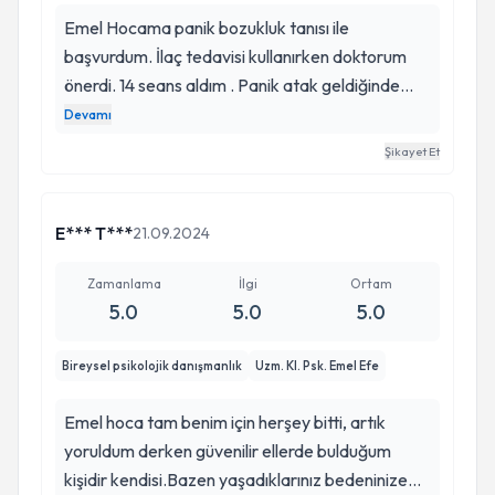
Emel Hocama panik bozukluk tanısı ile
başvurdum. İlaç tedavisi kullanırken doktorum
önerdi. 14 seans aldım . Panik atak geldiğinde
kontrol edebilmek adına uyguladığımız
Devamı
yöntemler inanılmaz birşekilde fayda sağladı.
Şikayet Et
Benim korkum panik atakdan korkmak imiş bunu
fark etmemi sağladığı için çok teşekkür ederim .
Artık ne yapmam gerekdiğini bilmek beni
E*** T***
21.09.2024
özgürleştirdi. Doğru isim doğru yöntem doğru
etki diyebilirim. Minnettarım 😊
Zamanlama
İlgi
Ortam
5.0
5.0
5.0
Bireysel psikolojik danışmanlık
Uzm. Kl. Psk. Emel Efe
Emel hoca tam benim için herşey bitti, artık
yoruldum derken güvenilir ellerde bulduğum
kişidir kendisi.Bazen yaşadıklarınız bedeninize