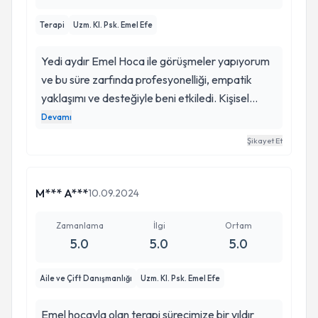
Terapi
Uzm. Kl. Psk. Emel Efe
Yedi aydır Emel Hoca ile görüşmeler yapıyorum
ve bu süre zarfında profesyonelliği, empatik
yaklaşımı ve desteğiyle beni etkiledi. Kişisel
gelişimim ve hedeflerime ulaşmam konusunda
Devamı
sunduğu stratejiler ve rehberlik çok değerli oldu.
Şikayet Et
Alanındaki bilgi birikimi ve etkili iletişim
becerileriyle güvenilir bir uzman.
M*** A***
10.09.2024
Zamanlama
İlgi
Ortam
5.0
5.0
5.0
Aile ve Çift Danışmanlığı
Uzm. Kl. Psk. Emel Efe
Emel hocayla olan terapi sürecimize bir yıldır