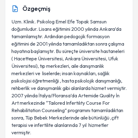
Özgeçmiş
Uzm. Klinik. Psikolog Emel Efe Topak Samsun
doğumludur. Lisans eğitimini 2000 yılında Ankara’da
tamamlamıştır. Ardından pedogojik formasyon
eğitimini de 2001 yılında tamamladıktan sonra çalışma
hayatına başlamıştır. Bu süreçte üniversite hastaneleri
( Hacettepe Üniversitesi, Ankara Üniversitesi, Ufuk
Üniversitesi), tıp merkezleri, aile danışmanlık
merkezleri ve liselerde; insan kaynakları, sağlık
psikolojisi öğretmenliği , hasta psikolojik danışmanlığı,
rehberlik ve danışmanlık gibi alanlarda hizmet vermiştir.
2007 yılında İtalya/Floransa’da Artemide Quality İn
Art merkezinde “Taılored Infertılıty Course For
Rehabilitation Counseling” programını tamamladıktan
sonra, Tüp Bebek Merkezlerinde aile bütünlüğü ,çift
terapisi ve infertilite alanlarında 7 yıl hizmetler
vermiştir.