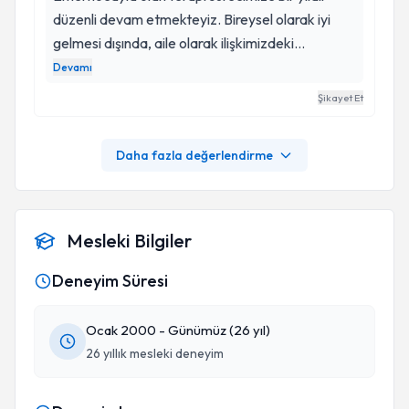
düzenli devam etmekteyiz. Bireysel olarak iyi
gelmesi dışında, aile olarak ilişkimizdeki
problemlerin çözümü aşamasında vermiş olduğu
Devamı
tavsiye ve uyguladığı yöntemler oldukça
Şikayet Et
faydalıydı. Emel hocamın güleryüzlü oluşu ve
samimi tavrı sorunlarınızı içtenlikle paylaşmanıza
Daha fazla değerlendirme
neden oluyor. Hayatımıza kattığı olumlu
etkilerden dolayı bir kez de burdan teşekkür
etmek istedik.
Mesleki Bilgiler
Deneyim Süresi
Ocak 2000 - Günümüz (26 yıl)
26 yıllık mesleki deneyim