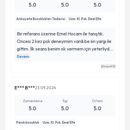
5.0
5.0
5.0
öneririm. Emel hanıma emekleri ve sabrı için
burdan da teşekkür etmek istedim.
Anksiyete Bozuklukları Tedavisi
Uzm. Kl. Psk. Emel Efe
Bir referans üzerine Emel Hocam ile tanıştık.
Öncesi 2 kez psk deneyimim vardı be ön yargı ile
gittim. İlk seans benim ok vermem için yeterliydi.
Sosyal Anksiyete problemimi adım adım giderek
Devamı
ve uygun gördüğü ekoller ve sandalye tekniği ile
Şikayet Et
çözümledik. Alanında uzman olan Emel Hocama
sonsuz teşekkürler 🌸
E*** B***
23.09.2024
Zamanlama
İlgi
Ortam
5.0
5.0
5.0
Panik bozukluk
Uzm. Kl. Psk. Emel Efe