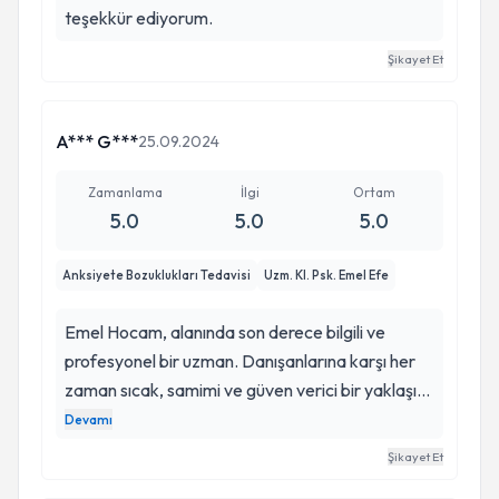
teşekkür ediyorum.
Şikayet Et
A*** G***
25.09.2024
Zamanlama
İlgi
Ortam
5.0
5.0
5.0
Anksiyete Bozuklukları Tedavisi
Uzm. Kl. Psk. Emel Efe
Emel Hocam, alanında son derece bilgili ve
profesyonel bir uzman. Danışanlarına karşı her
zaman sıcak, samimi ve güven verici bir yaklaşım
sergiliyor. Sorunlarımı anlamada derin bir empati
Devamı
gösteriyor ve çözüm odaklı yaklaşımlarıyla bana
Şikayet Et
büyük destek sağladı. Seanslar sırasında kendimi