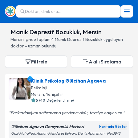
Doktor, klinik ara...
Manik Depresif Bozukluk, Mersin
Mersin
içinde toplam
4
Manik Depresif Bozukluk
uygulayan
doktor - uzman bulundu
Filtrele
Akıllı Sıralama
Klinik Psikolog Gülcihan Agaeva
Psikoloji
Mersin
, Yenişehir
5
(
40
Değerlendirme)
Farkındalığımı arttırmama yardımcı oldu, tavsiye ediyorum.
Gülcihan Agaeva Danışmanlık Merkezi
Haritada Göster
Gazi Mahallesi, Adnan Menderes Bulvarı, Denis Apartmanı, No:38/8