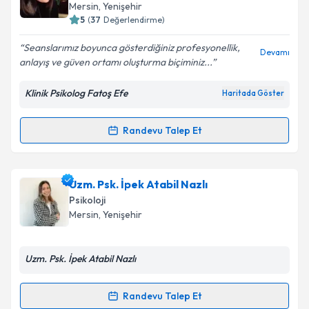
takvim hazırlandığında e-posta ile bilgilendireceğiz.
Mersin
, Yenişehir
5
(
37
Değerlendirme)
E-posta Adresiniz
Seanslarımız boyunca gösterdiğiniz profesyonellik,
Devamı
anlayış ve güven ortamı oluşturma biçiminiz...
Klinik Psikolog Fatoş Efe
Haritada Göster
Kişisel verilerimin işlenmesine ilişkin
Aydınlatma
Metni
'ni okudum ve kişisel verilerimin belirtilen
kapsamda işlenmesini kabul ediyorum.
Randevu Talep Et
Randevu Takvimi Talebi
Takvim Talebini Gönder
Klinik Psikolog Fatoş Efe
için randevu takvimi talebi
Uzm. Psk. İpek Atabil Nazlı
oluşturun. Size bu uzmandan randevu almanız için bir
Psikoloji
takvim hazırlandığında e-posta ile bilgilendireceğiz.
Mersin
, Yenişehir
E-posta Adresiniz
Uzm. Psk. İpek Atabil Nazlı
Randevu Talep Et
Randevu Takvimi Talebi
Kişisel verilerimin işlenmesine ilişkin
Aydınlatma