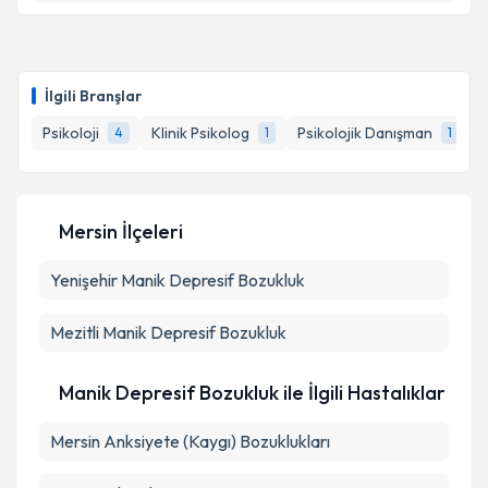
Metni
'ni okudum ve kişisel verilerimin belirtilen
kapsamda işlenmesini kabul ediyorum.
Uzm. Psk. İpek Atabil Nazlı
için randevu takvimi
talebi oluşturun. Size bu uzmandan randevu almanız
İlgili Branşlar
için bir takvim hazırlandığında e-posta ile
Takvim Talebini Gönder
bilgilendireceğiz.
Psikoloji
Klinik Psikolog
Psikolojik Danışman
4
1
1
E-posta Adresiniz
Mersin İlçeleri
Yenişehir
Kişisel verilerimin işlenmesine ilişkin
Manik Depresif Bozukluk
Aydınlatma
Metni
'ni okudum ve kişisel verilerimin belirtilen
kapsamda işlenmesini kabul ediyorum.
Mezitli
Manik Depresif Bozukluk
Takvim Talebini Gönder
Manik Depresif Bozukluk ile İlgili Hastalıklar
Mersin Anksiyete (Kaygı) Bozuklukları