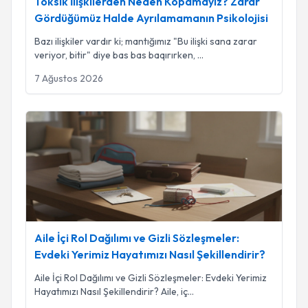
Toksik İlişkilerden Neden Kopamayız? Zarar
Gördüğümüz Halde Ayrılamamanın Psikolojisi
Bazı ilişkiler vardır ki; mantığımız "Bu ilişki sana zarar
veriyor, bitir" diye bas bas baqırırken,
...
7 Ağustos 2026
Aile İçi Rol Dağılımı ve Gizli Sözleşmeler: Evdeki Yerimiz Hayat
Aile İçi Rol Dağılımı ve Gizli Sözleşmeler:
Evdeki Yerimiz Hayatımızı Nasıl Şekillendirir?
Aile İçi Rol Dağılımı ve Gizli Sözleşmeler: Evdeki Yerimiz
Hayatımızı Nasıl Şekillendirir? Aile, iç
...