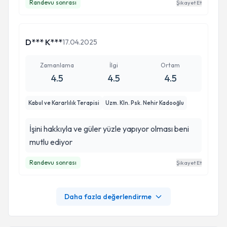
Randevu sonrası
Şikayet Et
D*** K***
17.04.2025
Zamanlama
İlgi
Ortam
4.5
4.5
4.5
Kabul ve Kararlılık Terapisi
Uzm. Kln. Psk. Nehir Kadooğlu
İşini hakkıyla ve güler yüzle yapıyor olması beni
mutlu ediyor
Randevu sonrası
Şikayet Et
Daha fazla değerlendirme