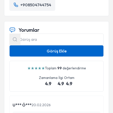
+908504744754
Yorumlar
Görüş Ekle
★
★
★
★
★
Toplam
99
değerlendirme
Zamanlama
İlgi
Ortam
4.9
4.9
4.9
U*** Ö***
20.02.2026