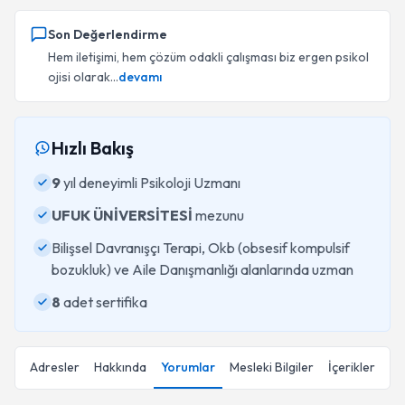
Son Değerlendirme
Hem iletişimi, hem çözüm odakli çalışması biz ergen psikol
ojisi olarak...
devamı
Hızlı Bakış
9
yıl deneyimli Psikoloji Uzmanı
UFUK ÜNİVERSİTESİ
mezunu
Bilişsel Davranışçı Terapi, Okb (obsesif kompulsif
bozukluk) ve Aile Danışmanlığı alanlarında uzman
8
adet sertifika
Adresler
Hakkında
Yorumlar
Mesleki Bilgiler
İçerikler