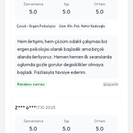
Zamanlama
İlgi
Ortam
5.0
5.0
5.0
Çocuk - Ergen Psikolojisi
Uzm. Kln. Psk. Nehir Kadooğlu
Hem iletişimi, hem çözüm odakli çalışması biz
ergen psikolojisi olarak başladik ama birçok
alanda ilerliyoruz. Hemen hemen ilk seanslarda
oglumda gozle gorulur degisiklikler olmaya
başladı. Fazlasiyla tavsiye ederim.
Randevu sonrası
Şikayet Et
Z*** ö***
17.10.2025
Zamanlama
İlgi
Ortam
5.0
5.0
5.0