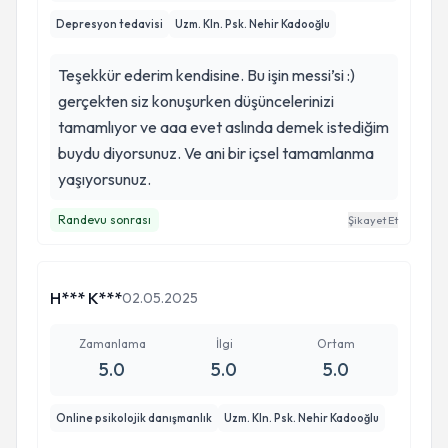
Depresyon tedavisi
Uzm. Kln. Psk. Nehir Kadooğlu
Teşekkür ederim kendisine. Bu işin messi’si :)
gerçekten siz konuşurken düşüncelerinizi
tamamlıyor ve aaa evet aslında demek istediğim
buydu diyorsunuz. Ve ani bir içsel tamamlanma
yaşıyorsunuz.
Randevu sonrası
Şikayet Et
H*** K***
02.05.2025
Zamanlama
İlgi
Ortam
5.0
5.0
5.0
Online psikolojik danışmanlık
Uzm. Kln. Psk. Nehir Kadooğlu