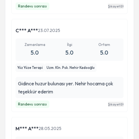
Randevu sonrası
Şikayet Et
C*** A***
23.07.2025
Zamanlama
İlgi
Ortam
5.0
5.0
5.0
Yüz Yüze Terapi
Uzm. Kln. Psk. Nehir Kadooğlu
Gidince huzur bulunası yer. Nehir hocama çok
teşekkür ederim
Randevu sonrası
Şikayet Et
M*** A***
28.05.2025