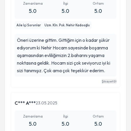
Zamanlama
İlgi
Ortam
5.0
5.0
5.0
Aile İçi Sorunlar
Uzm. Kln. Psk. Nehir Kadooğlu
Öneri üzerine gittim. Gittiğim için o kadar şükür
ediyorum ki Nehir Hocam sayesinde boşanma
aşamasından evliliğimizin 2.baharını yaşama
noktasına geldik. Hocam sizi çok seviyoruz iyi ki
sizi tanımışız. Çok ama çok teşekkür ederim.
Şikayet Et
C*** A***
23.05.2025
Zamanlama
İlgi
Ortam
5.0
5.0
5.0