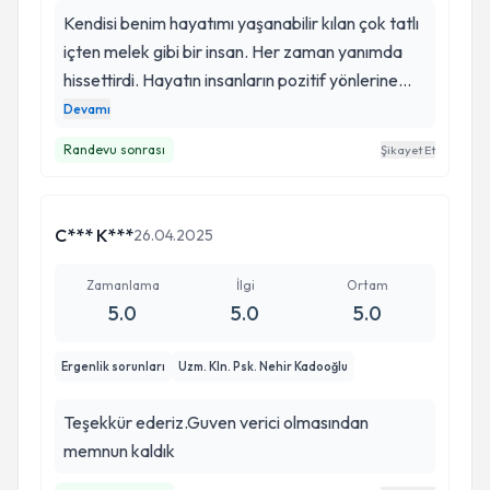
Kendisi benim hayatımı yaşanabilir kılan çok tatlı
içten melek gibi bir insan. Her zaman yanımda
hissettirdi. Hayatın insanların pozitif yönlerine
odaklanmamı sağladı. Geçmişi unutturup
Devamı
gelecek kaygısından kurtulup anı yaşamayı
Randevu sonrası
Şikayet Et
öğretti bana. Bugün ben olmamda katkısı
kocaman.. İyiki var ve hep varolsun hep
aydınlatsın tüm yolları..
C*** K***
26.04.2025
Zamanlama
İlgi
Ortam
5.0
5.0
5.0
Ergenlik sorunları
Uzm. Kln. Psk. Nehir Kadooğlu
Teşekkür ederiz.Guven verici olmasından
memnun kaldık