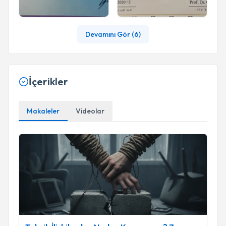
Devamını Gör (
6
)
İçerikler
Makaleler
Videolar
Toksik İlişkilerden Neden Kopamayız? Zarar Gördüğümüz Hal