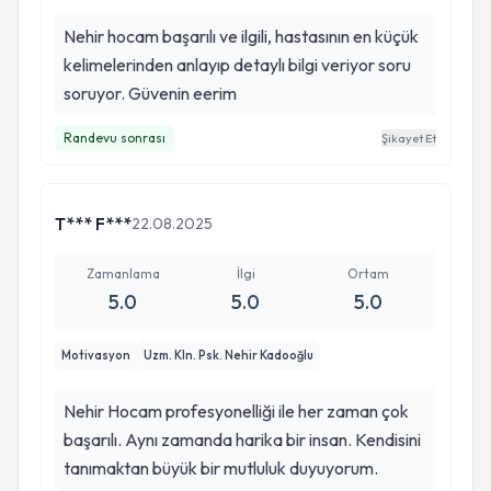
Nehir hocam başarılı ve ilgili, hastasının en küçük
kelimelerinden anlayıp detaylı bilgi veriyor soru
soruyor. Güvenin eerim
Randevu sonrası
Şikayet Et
T*** F***
22.08.2025
Zamanlama
İlgi
Ortam
5.0
5.0
5.0
Motivasyon
Uzm. Kln. Psk. Nehir Kadooğlu
Nehir Hocam profesyonelliği ile her zaman çok
başarılı. Aynı zamanda harika bir insan. Kendisini
tanımaktan büyük bir mutluluk duyuyorum.