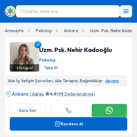
Doktor, klinik ara...
Anasayfa
Psikoloji
Ankara
Uzm. Psk. Nehir Kadoo
Uzm. Psk. Nehir Kadooğlu
Psikoloji
Takip Et
8
Fotoğraf
Uzm. Psk. Nehir Kadooğlu Profil Fotoğrafı
Aile İçi İletişim Sorunları, Aile Terapisi, Bağımlılıklar
devamı
Ankara
4.9
1 Adres
(
99
Değerlendirme)
Soru Sor
Randevu Al