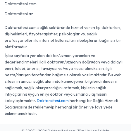
Doktorsitesi.com
Doktorsitesi.az
Doktorsitesi.com sağlık sektöründe hizmet veren tıp doktorları,
diş hekimleri, fizyoterapistler, psikologlar vb. sağlık
profesyonelleri ile internet kullanıcılarını buluşturan bağımsız bir
platformdur.
İş bu sayfada yer alan doktor/uzman yorumları ve
değerlendirmeleri, ilgili doktorun/uzmanın doğrudan veya dolaylı
emri, talebi, önerisi, tavsiyesi ve/veya ricası olmaksızın, ilgili
hasta/danışan tarafından bağımsız olarak yazılmaktadır. Bu web
sitesinin amacı, sağlık alanında kamuoyunun bilgilendirilmesini
sağlamak, sağlık okuryazarlığını artırmak, kişilerin sağlık
ihtiyaçlarına uygun en iyi doktor veya uzmana ulaşmasını
kolaylaştırmaktır.
Doktorsitesi.com
herhangi bir Sağlık Hizmeti
Sağlayıcısını desteklemeyip herhangi bir öneri ve tavsiyede
bulunmamaktadır.
© 2007 - 2026 Doktorsitesi.com. Tüm Hakları Saklıdır.