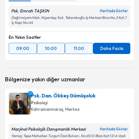
Psk. Emrah TAŞKIN
Haritada Göster
Değirmiçem Mah. Nişantaşı Sok. Tekerekoğlu İş Merkezi Bina No.2 Kat .1
İç Kapı No:44
En Yakın Saatler
09:00
10:00
11:00
Daha Fazla
Bölgenize yakın diğer uzmanlar
Psk. Dan. Ökkeş Gümüşoluk
Psikoloji
Kahramanmaraş
, Merkez
Marjinal Psikolojik Danışmanlık Merkezi
Haritada Göster
Yamaç Tepe Mahallesi Turgut Özal Bulvarı, No:80 D Blok Kat:1 D:4 Vadi