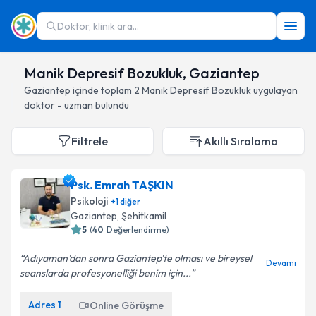
Doktor, klinik ara...
Manik Depresif Bozukluk, Gaziantep
Gaziantep
içinde toplam
2
Manik Depresif Bozukluk
uygulayan
doktor - uzman bulundu
Filtrele
Akıllı Sıralama
Psk. Emrah TAŞKIN
Psikoloji
+
1
diğer
Gaziantep
, Şehitkamil
5
(
40
Değerlendirme)
Adıyaman’dan sonra Gaziantep’te olması ve bireysel
Devamı
seanslarda profesyonelliği benim için...
Adres
1
Online Görüşme