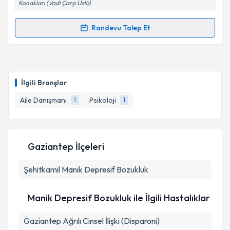
Konakları (Vadi Çarşı Üstü)
Randevu Talep Et
Randevu Takvimi Talebi
Psk. Dan. Ökkeş Gümüşoluk
için randevu takvimi
talebi oluşturun. Size bu uzmandan randevu almanız
İlgili Branşlar
için bir takvim hazırlandığında e-posta ile
bilgilendireceğiz.
Aile Danışmanı
Psikoloji
1
1
E-posta Adresiniz
Gaziantep İlçeleri
Şehitkamil
Kişisel verilerimin işlenmesine ilişkin
Manik Depresif Bozukluk
Aydınlatma
Metni
'ni okudum ve kişisel verilerimin belirtilen
kapsamda işlenmesini kabul ediyorum.
Manik Depresif Bozukluk ile İlgili Hastalıklar
Gaziantep Ağrılı Cinsel İlişki (Disparoni)
Takvim Talebini Gönder