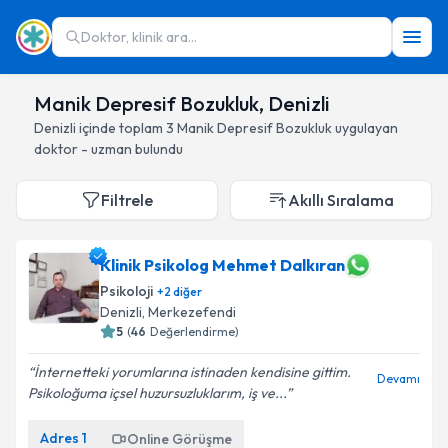
Doktor, klinik ara...
Manik Depresif Bozukluk, Denizli
Denizli
içinde toplam
3
Manik Depresif Bozukluk
uygulayan
doktor - uzman bulundu
Filtrele
Akıllı Sıralama
Klinik Psikolog Mehmet Dalkıran
Psikoloji
+
2
diğer
Denizli
, Merkezefendi
5
(
46
Değerlendirme)
İnternetteki yorumlarına istinaden kendisine gittim.
Devamı
Psikoloğuma içsel huzursuzluklarım, iş ve...
Adres
1
Online Görüşme