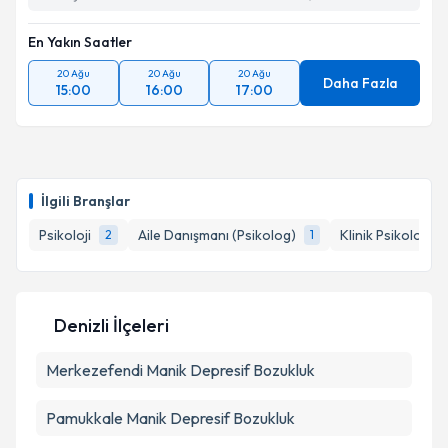
En Yakın Saatler
20 Ağu
20 Ağu
20 Ağu
Daha Fazla
15:00
16:00
17:00
İlgili Branşlar
Psikoloji
Aile Danışmanı (Psikolog)
Klinik Psikolog
2
1
1
Denizli İlçeleri
Merkezefendi
Manik Depresif Bozukluk
Pamukkale
Manik Depresif Bozukluk