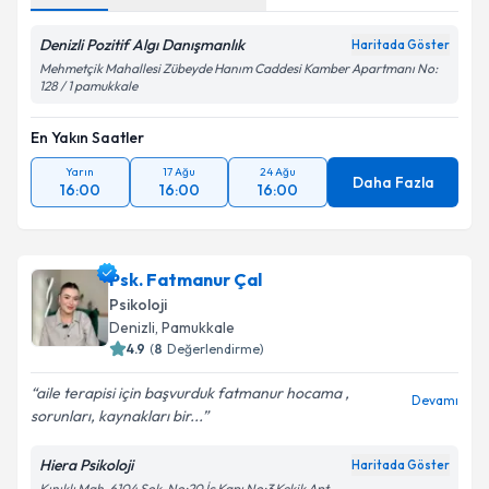
Denizli Pozitif Algı Danışmanlık
Haritada Göster
Mehmetçik Mahallesi Zübeyde Hanım Caddesi Kamber Apartmanı No:
128 / 1 pamukkale
En Yakın Saatler
Yarın
17 Ağu
24 Ağu
Daha Fazla
16:00
16:00
16:00
Psk. Fatmanur Çal
Psikoloji
Denizli
, Pamukkale
4.9
(
8
Değerlendirme)
aile terapisi için başvurduk fatmanur hocama ,
Devamı
sorunları, kaynakları bir...
Hiera Psikoloji
Haritada Göster
Kınıklı Mah. 6104 Sok. No:20 İç Kapı No:3 Kekik Apt.