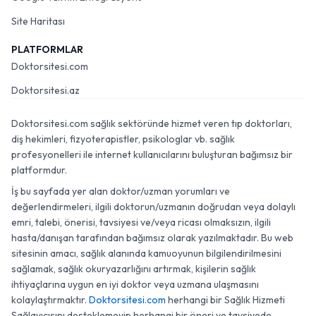
Site Haritası
PLATFORMLAR
Doktorsitesi.com
Doktorsitesi.az
Doktorsitesi.com sağlık sektöründe hizmet veren tıp doktorları,
diş hekimleri, fizyoterapistler, psikologlar vb. sağlık
profesyonelleri ile internet kullanıcılarını buluşturan bağımsız bir
platformdur.
İş bu sayfada yer alan doktor/uzman yorumları ve
değerlendirmeleri, ilgili doktorun/uzmanın doğrudan veya dolaylı
emri, talebi, önerisi, tavsiyesi ve/veya ricası olmaksızın, ilgili
hasta/danışan tarafından bağımsız olarak yazılmaktadır. Bu web
sitesinin amacı, sağlık alanında kamuoyunun bilgilendirilmesini
sağlamak, sağlık okuryazarlığını artırmak, kişilerin sağlık
ihtiyaçlarına uygun en iyi doktor veya uzmana ulaşmasını
kolaylaştırmaktır.
Doktorsitesi.com
herhangi bir Sağlık Hizmeti
Sağlayıcısını desteklemeyip herhangi bir öneri ve tavsiyede