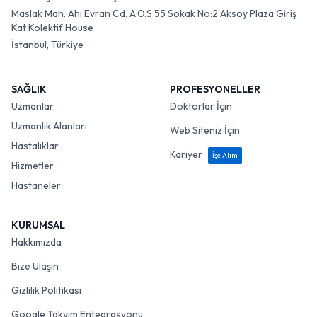
Maslak Mah. Ahi Evran Cd. A.O.S 55 Sokak No:2 Aksoy Plaza Giriş
Kat Kolektif House
İstanbul, Türkiye
SAĞLIK
PROFESYONELLER
Uzmanlar
Doktorlar İçin
Uzmanlık Alanları
Web Siteniz İçin
Hastalıklar
Kariyer
İşe Alım
Hizmetler
Hastaneler
KURUMSAL
Hakkımızda
Bize Ulaşın
Gizlilik Politikası
Google Takvim Entegrasyonu