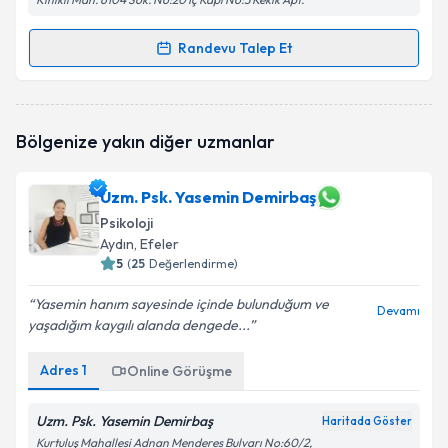
Randevu Talep Et
Randevu Takvimi Talebi
Psk. Fatmanur Çal
için randevu takvimi talebi
Bölgenize yakın diğer uzmanlar
oluşturun. Size bu uzmandan randevu almanız için bir
takvim hazırlandığında e-posta ile bilgilendireceğiz.
Uzm. Psk. Yasemin Demirbaş
E-posta Adresiniz
Psikoloji
Aydın
, Efeler
5
(
25
Değerlendirme)
Kişisel verilerimin işlenmesine ilişkin
Aydınlatma
Yasemin hanım sayesinde içinde bulunduğum ve
Devamı
Metni
'ni okudum ve kişisel verilerimin belirtilen
yaşadığım kaygılı alanda dengede...
kapsamda işlenmesini kabul ediyorum.
Adres
1
Online Görüşme
Takvim Talebini Gönder
Uzm. Psk. Yasemin Demirbaş
Haritada Göster
Kurtuluş Mahallesi Adnan Menderes Bulvarı No:60/2,