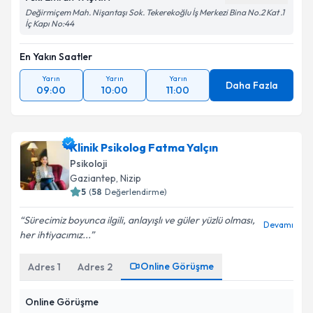
Değirmiçem Mah. Nişantaşı Sok. Tekerekoğlu İş Merkezi Bina No.2 Kat .1
İç Kapı No:44
En Yakın Saatler
Yarın
Yarın
Yarın
Daha Fazla
09:00
10:00
11:00
Klinik Psikolog Fatma Yalçın
Psikoloji
Gaziantep
,
Nizip
5
(
58
Değerlendirme)
Sürecimiz boyunca ilgili, anlayışlı ve güler yüzlü olması,
Devamı
her ihtiyacımız...
Online Görüşme
Adres
1
Adres
2
Online Görüşme