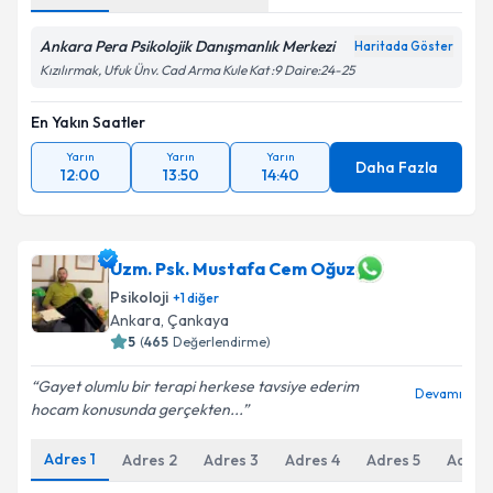
Ankara Pera Psikolojik Danışmanlık Merkezi
Haritada Göster
Kızılırmak, Ufuk Ünv. Cad Arma Kule Kat :9 Daire:24-25
En Yakın Saatler
Yarın
Yarın
Yarın
Daha Fazla
12:00
13:50
14:40
Uzm. Psk. Mustafa Cem Oğuz
Psikoloji
+
1
diğer
Ankara
,
Çankaya
5
(
465
Değerlendirme)
Gayet olumlu bir terapi herkese tavsiye ederim
Devamı
hocam konusunda gerçekten...
Adres
1
Adres
2
Adres
3
Adres
4
Adres
5
Adres