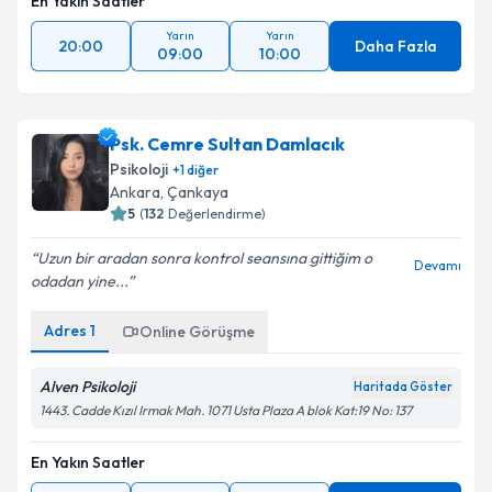
En Yakın Saatler
Yarın
Yarın
20:00
Daha Fazla
09:00
10:00
Psk. Cemre Sultan Damlacık
Psikoloji
+
1
diğer
Ankara
,
Çankaya
5
(
132
Değerlendirme)
Uzun bir aradan sonra kontrol seansına gittiğim o
Devamı
odadan yine...
Adres
1
Online Görüşme
Alven Psikoloji
Haritada Göster
1443. Cadde Kızıl Irmak Mah. 1071 Usta Plaza A blok Kat:19 No: 137
En Yakın Saatler