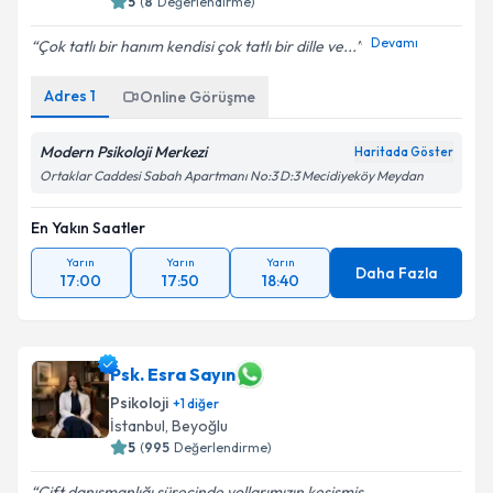
5
(
8
Değerlendirme)
Devamı
Çok tatlı bir hanım kendisi çok tatlı bir dille ve...
Adres
1
Online Görüşme
Modern Psikoloji Merkezi
Haritada Göster
Ortaklar Caddesi Sabah Apartmanı No:3 D:3 Mecidiyeköy Meydan
En Yakın Saatler
Yarın
Yarın
Yarın
Daha Fazla
17:00
17:50
18:40
Psk. Esra Sayın
Psikoloji
+
1
diğer
İstanbul
,
Beyoğlu
5
(
995
Değerlendirme)
Çift danışmanlığı sürecinde yollarımızın kesişmiş