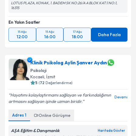
LOTUS PLAZA, KONAK, 1. BADEM SK NO:26/A A BLOK KAT:1 NO:1,
16315
En Yakın Saatler
15 Ağu
15 Ağu
17 Ağu
Daha Fazla
12:00
16:00
18:00
Klinik Psikolog Aylin Şanver Aydın
Psikoloji
Kocaeli
,
İzmit
5
(
72
Değerlendirme)
Hayatımı kolaylaştırmamı sağlayan ve farkındalığımın
Devamı
artmasını sağlayan işinde uzman biridir.
Adres
1
Online Görüşme
AŞA Eğitim & Danışmanlık
Haritada Göster