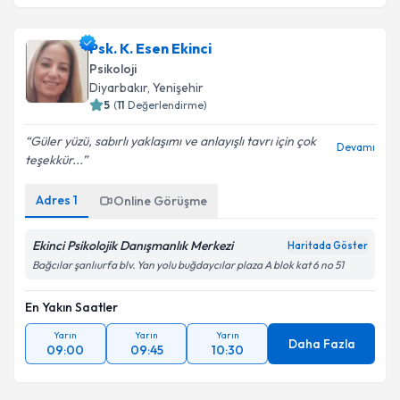
Psk. K. Esen Ekinci
Psikoloji
Diyarbakır
,
Yenişehir
5
(
11
Değerlendirme)
Güler yüzü, sabırlı yaklaşımı ve anlayışlı tavrı için çok
Devamı
teşekkür...
Adres
1
Online Görüşme
Ekinci Psikolojik Danışmanlık Merkezi
Haritada Göster
Bağcılar şanlıurfa blv. Yan yolu buğdaycılar plaza A blok kat 6 no 51
En Yakın Saatler
Yarın
Yarın
Yarın
Daha Fazla
09:00
09:45
10:30