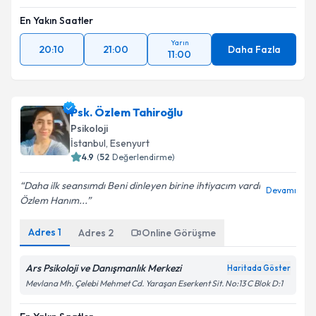
En Yakın Saatler
Yarın
20:10
21:00
Daha Fazla
11:00
Psk. Özlem Tahiroğlu
Psikoloji
İstanbul
,
Esenyurt
4.9
(
52
Değerlendirme)
Daha ilk seansımdı Beni dinleyen birine ihtiyacım vardı
Devamı
Özlem Hanım...
Adres
1
Adres
2
Online Görüşme
Ars Psikoloji ve Danışmanlık Merkezi
Haritada Göster
Mevlana Mh. Çelebi Mehmet Cd. Yaraşan Eserkent Sit. No:13 C Blok D:1