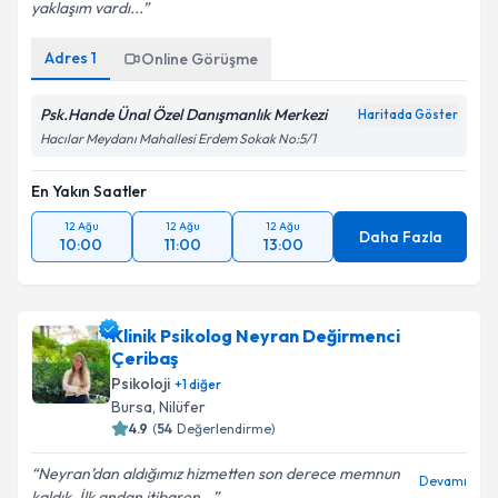
yaklaşım vardı...
Adres
1
Online Görüşme
Psk.Hande Ünal Özel Danışmanlık Merkezi
Haritada Göster
Hacılar Meydanı Mahallesi Erdem Sokak No:5/1
En Yakın Saatler
12 Ağu
12 Ağu
12 Ağu
Daha Fazla
10:00
11:00
13:00
Klinik Psikolog Neyran Değirmenci
Çeribaş
Psikoloji
+
1
diğer
Bursa
,
Nilüfer
4.9
(
54
Değerlendirme)
Neyran’dan aldığımız hizmetten son derece memnun
Devamı
kaldık. İlk andan itibaren...