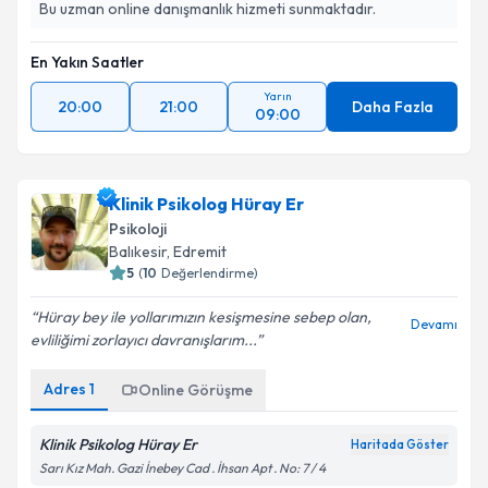
Bu uzman online danışmanlık hizmeti sunmaktadır.
En Yakın Saatler
Yarın
20:00
21:00
Daha Fazla
09:00
Klinik Psikolog Hüray Er
Psikoloji
Balıkesir
,
Edremit
5
(
10
Değerlendirme)
Hüray bey ile yollarımızın kesişmesine sebep olan,
Devamı
evliliğimi zorlayıcı davranışlarım...
Adres
1
Online Görüşme
Klinik Psikolog Hüray Er
Haritada Göster
Sarı Kız Mah. Gazi İnebey Cad . İhsan Apt . No: 7 / 4