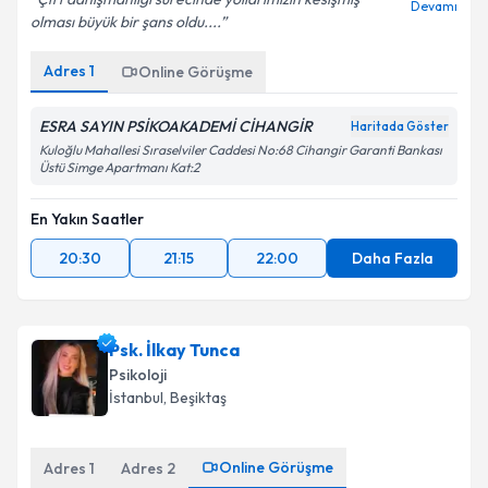
Devamı
olması büyük bir şans oldu....
Adres
1
Online Görüşme
ESRA SAYIN PSİKOAKADEMİ CİHANGİR
Haritada Göster
Kuloğlu Mahallesi Sıraselviler Caddesi No:68 Cihangir Garanti Bankası
Üstü Simge Apartmanı Kat:2
En Yakın Saatler
20:30
21:15
22:00
Daha Fazla
Psk. İlkay Tunca
Psikoloji
İstanbul
,
Beşiktaş
Online Görüşme
Adres
1
Adres
2