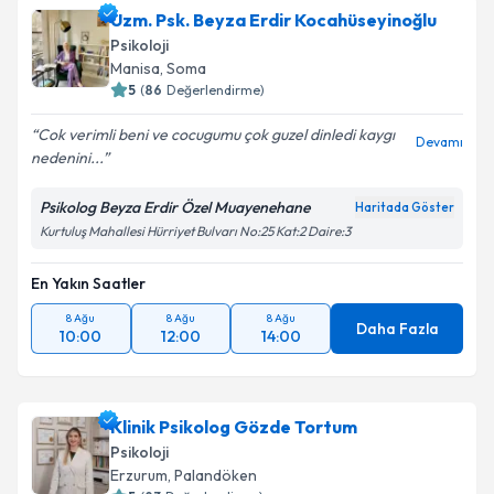
Uzm. Psk. Beyza Erdir Kocahüseyinoğlu
Psikoloji
Manisa
,
Soma
5
(
86
Değerlendirme)
Cok verimli beni ve cocugumu çok guzel dinledi kaygı
Devamı
nedenini...
Psikolog Beyza Erdir Özel Muayenehane
Haritada Göster
Kurtuluş Mahallesi Hürriyet Bulvarı No:25 Kat:2 Daire:3
En Yakın Saatler
8 Ağu
8 Ağu
8 Ağu
Daha Fazla
10:00
12:00
14:00
Klinik Psikolog Gözde Tortum
Psikoloji
Erzurum
,
Palandöken