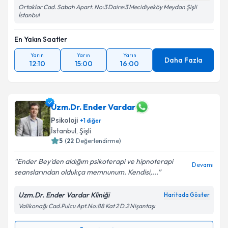
Ortaklar Cad. Sabah Apart. No:3 Daire:3 Mecidiyeköy Meydan Şişli
İstanbul
En Yakın Saatler
Yarın
Yarın
Yarın
Daha Fazla
12:10
15:00
16:00
Uzm.Dr. Ender Vardar
Psikoloji
+
1
diğer
İstanbul
,
Şişli
5
(
22
Değerlendirme)
Ender Bey'den aldığım psikoterapi ve hipnoterapi
Devamı
seanslarından oldukça memnunum. Kendisi,...
Uzm.Dr. Ender Vardar Kliniği
Haritada Göster
Valikonağı Cad.Pulcu Apt.No:88 Kat 2 D.2 Nişantaşı