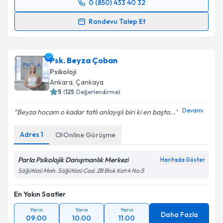
0 (850) 433 40 32
Randevu Takvimi Talebi
Randevu Talep Et
Uzm.Dr. Ender Vardar
için randevu takvimi talebi
oluşturun. Size bu uzmandan randevu almanız için bir
Psk. Beyza Çoban
takvim hazırlandığında e-posta ile bilgilendireceğiz.
Psikoloji
E-posta Adresiniz
Ankara
,
Çankaya
5
(
125
Değerlendirme)
Devamı
Beyza hocam o kadar tatlı anlayışlı biri ki en başta...
Kişisel verilerimin işlenmesine ilişkin
Aydınlatma
Adres
1
Online Görüşme
Metni
'ni okudum ve kişisel verilerimin belirtilen
kapsamda işlenmesini kabul ediyorum.
Parla Psikolojik Danışmanlık Merkezi
Haritada Göster
Söğütözü Mah. Söğütözü Cad. 2B Blok Kat:4 No:5
Takvim Talebini Gönder
En Yakın Saatler
Yarın
Yarın
Yarın
Daha Fazla
09:00
10:00
11:00