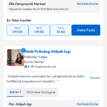
Ellis Danışmanlık Merkezi
Haritada Göster
Hipodrom Caddesi No:9/15 M1 Blok Daire No:65
En Yakın Saatler
Yarın
Yarın
Yarın
Daha Fazla
09:00
09:50
10:40
Klinik Psikolog Gülşah İzgi
Psikoloji
+
1
diğer
Bursa
,
Nilüfer
5
(
15
Değerlendirme)
Gülşah hanımın yanından her çıktığımda biraz daha
Devamı
hafiflemiş hissediyorum kendimi...
Adres
1
Online Görüşme
Psk. Gülşah İzgi
Haritada Göster