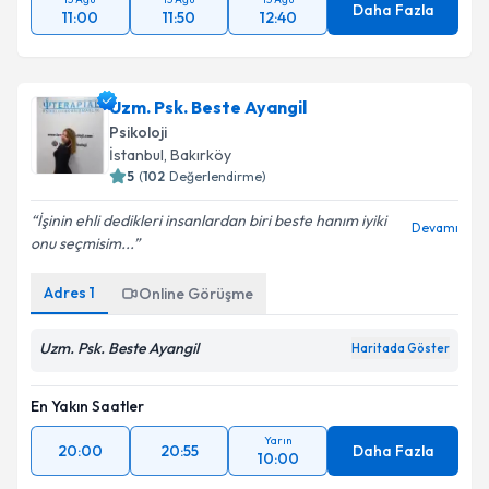
13 Ağu
13 Ağu
13 Ağu
Daha Fazla
11:00
11:50
12:40
Uzm. Psk. Beste Ayangil
Psikoloji
İstanbul
,
Bakırköy
5
(
102
Değerlendirme)
İşinin ehli dedikleri insanlardan biri beste hanım iyiki
Devamı
onu seçmisim...
Adres
1
Online Görüşme
Uzm. Psk. Beste Ayangil
Haritada Göster
En Yakın Saatler
Yarın
20:00
20:55
Daha Fazla
10:00