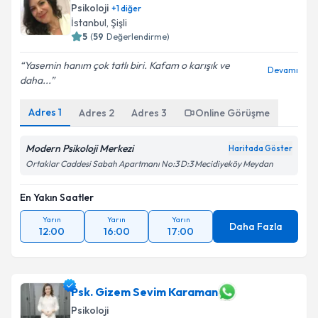
Psikoloji
+
1
diğer
İstanbul
,
Şişli
5
(
59
Değerlendirme)
Yasemin hanım çok tatlı biri. Kafam o karışık ve
Devamı
daha...
Adres
1
Adres
2
Adres
3
Online Görüşme
Modern Psikoloji Merkezi
Haritada Göster
Ortaklar Caddesi Sabah Apartmanı No:3 D:3 Mecidiyeköy Meydan
En Yakın Saatler
Yarın
Yarın
Yarın
Daha Fazla
12:00
16:00
17:00
Psk. Gizem Sevim Karaman
Psikoloji