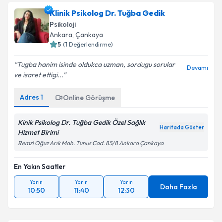
Klinik Psikolog Dr. Tuğba Gedik
Psikoloji
Ankara
,
Çankaya
5
(
1
Değerlendirme)
Tugba hanim isinde oldukca uzman, sordugu sorular
Devamı
ve isaret ettigi...
Adres
1
Online Görüşme
Kinik Psikolog Dr. Tuğba Gedik Özel Sağlık
Haritada Göster
Hizmet Birimi
Remzi Oğuz Arık Mah. Tunus Cad. 85/8 Ankara Çankaya
En Yakın Saatler
Yarın
Yarın
Yarın
Daha Fazla
10:50
11:40
12:30