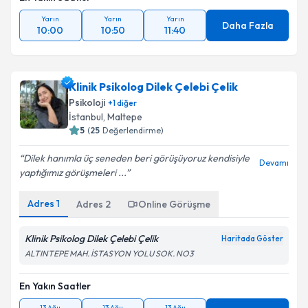
En Yakın Saatler
Yarın
Yarın
Yarın
Daha Fazla
10:00
10:50
11:40
Klinik Psikolog Dilek Çelebi Çelik
Psikoloji
+
1
diğer
İstanbul
,
Maltepe
5
(
25
Değerlendirme)
Dilek hanımla üç seneden beri görüşüyoruz kendisiyle
Devamı
yaptığımız görüşmeleri ...
Adres
1
Adres
2
Online Görüşme
Klinik Psikolog Dilek Çelebi Çelik
Haritada Göster
ALTINTEPE MAH. İSTASYON YOLU SOK. NO3
En Yakın Saatler