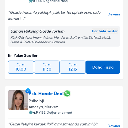
5
(
83
Değerlendirme)
Gözde hanımla yaklaşık yıllık bir terapi sürecim oldu
Devamı
kendisi...
Uzman Psikolog Gözde Tortum
Haritada Göster
Köşk Ofis Apartmanı, Adnan Menderes, 3. Kiremitlik Sk. No:2, Kat:2,
Daire:4, 25240 Palandöken Erzurum
En Yakın Saatler
Yarın
Yarın
Yarın
Daha Fazla
10:00
11:30
12:15
Psk. Hande Ünal
Psikoloji
Amasya
,
Merkez
4.9
(
132
Değerlendirme)
Güzel iletişim kurduk ilgili aynı zamanda samimi bir
Devamı