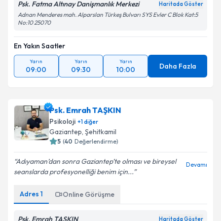
Psk. Fatma Altınay Danişmanlık Merkezi
Haritada Göster
Adnan Menderes mah. Alparslan Türkeş Bulvarı SYS Evler C Blok Kat:5
No:10 25070
En Yakın Saatler
Yarın
Yarın
Yarın
Daha Fazla
09:00
09:30
10:00
Psk. Emrah TAŞKIN
Psikoloji
+
1
diğer
Gaziantep
,
Şehitkamil
5
(
40
Değerlendirme)
Adıyaman’dan sonra Gaziantep’te olması ve bireysel
Devamı
seanslarda profesyonelliği benim için...
Adres
1
Online Görüşme
Psk. Emrah TAŞKIN
Haritada Göster