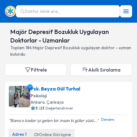
Doktor, klinik ara...
Majör Depresif Bozukluk Uygulayan
Doktorlar - Uzmanlar
Toplam
184
Majör Depresif Bozukluk
uygulayan doktor - uzman
bulundu.
Filtrele
Akıllı Sıralama
Psk. Beyza Gül Turhal
Psikoloji
Ankara
,
Çankaya
5
(
23
Değerlendirme)
Devamı
Bana o kadar iyi gelen bir insan ki güler yüzü...
Adres
1
Online Görüşme