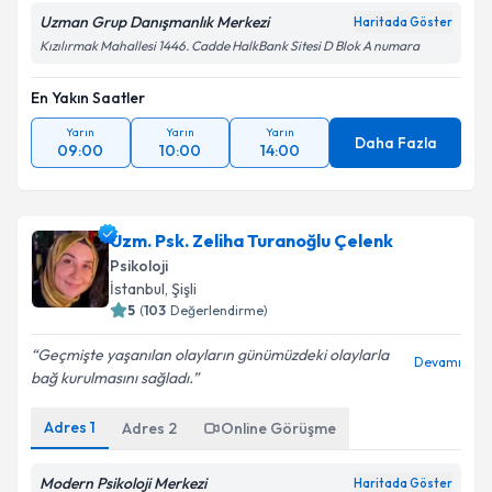
Uzman Grup Danışmanlık Merkezi
Haritada Göster
Kızılırmak Mahallesi 1446. Cadde HalkBank Sitesi D Blok A numara
En Yakın Saatler
Yarın
Yarın
Yarın
Daha Fazla
09:00
10:00
14:00
Uzm. Psk. Zeliha Turanoğlu Çelenk
Psikoloji
İstanbul
,
Şişli
5
(
103
Değerlendirme)
Geçmişte yaşanılan olayların günümüzdeki olaylarla
Devamı
bağ kurulmasını sağladı.
Adres
1
Adres
2
Online Görüşme
Modern Psikoloji Merkezi
Haritada Göster