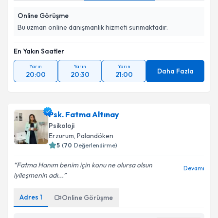
Online Görüşme
Bu uzman online danışmanlık hizmeti sunmaktadır.
En Yakın Saatler
Yarın
Yarın
Yarın
Daha Fazla
20:00
20:30
21:00
Psk. Fatma Altınay
Psikoloji
Erzurum
,
Palandöken
5
(
70
Değerlendirme)
Fatma Hanım benim için konu ne olursa olsun
Devamı
iyileşmenin adı...
Adres
1
Online Görüşme