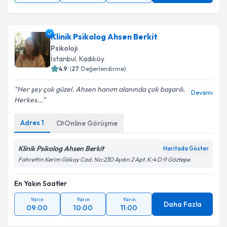
Klinik Psikolog Ahsen Berkit
Psikoloji
İstanbul
,
Kadıköy
4.9
(
27
Değerlendirme)
Her şey çok güzel. Ahsen hanım alanında çok başarılı.
Devamı
Herkes...
Adres
1
Online Görüşme
Klinik Psikolog Ahsen Berkit
Haritada Göster
Fahrettin Kerim Gökay Cad. No:230 Aydın 2 Apt. K:4 D:9 Göztepe
En Yakın Saatler
Yarın
Yarın
Yarın
Daha Fazla
09:00
10:00
11:00