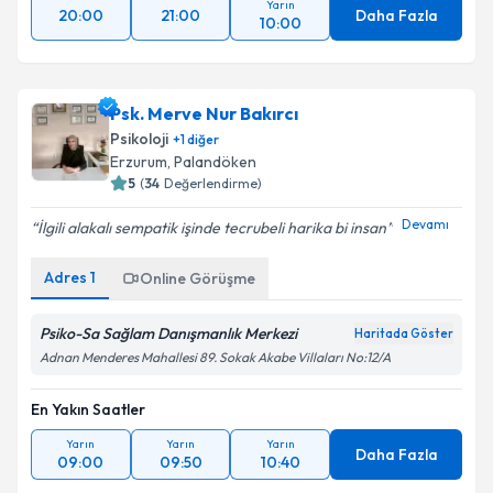
Yarın
20:00
21:00
Daha Fazla
10:00
Psk. Merve Nur Bakırcı
Psikoloji
+
1
diğer
Erzurum
,
Palandöken
5
(
34
Değerlendirme)
Devamı
İlgili alakalı sempatik işinde tecrubeli harika bi insan
Adres
1
Online Görüşme
Psiko-Sa Sağlam Danışmanlık Merkezi
Haritada Göster
Adnan Menderes Mahallesi 89. Sokak Akabe Villaları No:12/A
En Yakın Saatler
Yarın
Yarın
Yarın
Daha Fazla
09:00
09:50
10:40