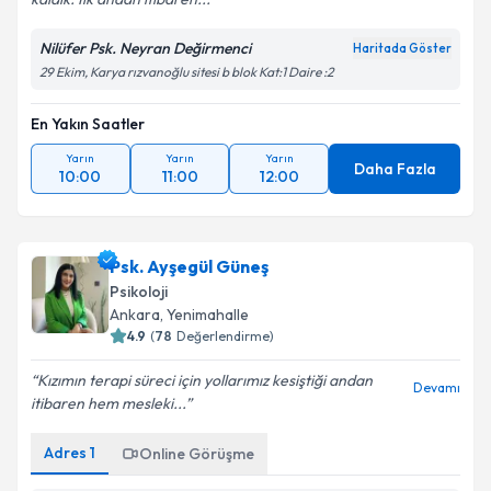
Nilüfer Psk. Neyran Değirmenci
Haritada Göster
29 Ekim, Karya rızvanoğlu sitesi b blok Kat:1 Daire :2
En Yakın Saatler
Yarın
Yarın
Yarın
Daha Fazla
10:00
11:00
12:00
Psk. Ayşegül Güneş
Psikoloji
Ankara
,
Yenimahalle
4.9
(
78
Değerlendirme)
Kızımın terapi süreci için yollarımız kesiştiği andan
Devamı
itibaren hem mesleki...
Adres
1
Online Görüşme