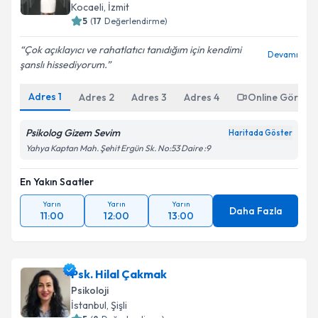
Kocaeli
,
İzmit
5
(
17
Değerlendirme)
Çok açıklayıcı ve rahatlatıcı tanıdığım için kendimi
Devamı
şanslı hissediyorum.
Adres
1
Adres
2
Adres
3
Adres
4
Online Görüşm
Psikolog Gizem Sevim
Haritada Göster
Yahya Kaptan Mah. Şehit Ergün Sk. No:53 Daire :9
En Yakın Saatler
Yarın
Yarın
Yarın
Daha Fazla
11:00
12:00
13:00
Psk. Hilal Çakmak
Psikoloji
İstanbul
,
Şişli