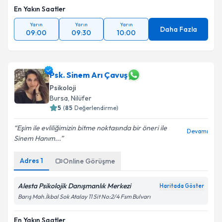
En Yakın Saatler
Yarın
Yarın
Yarın
Daha Fazla
09:00
09:30
10:00
Psk. Sinem Arı Çavuş
Psikoloji
Bursa
,
Nilüfer
5
(
85
Değerlendirme)
Eşim ile evliliğimizin bitme noktasında bir öneri ile
Devamı
Sinem Hanım...
Adres
1
Online Görüşme
Alesta Psikolojik Danışmanlık Merkezi
Haritada Göster
Barış Mah.İkbal Sok Atalay 11 Sit No:2/4 Fsm Bulvarı