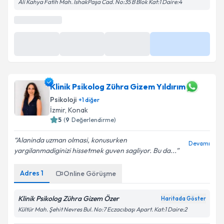
Ali Kahya Fatih Mah. İshakPaşa Cad. No:35 B Blok Kat:1 Daire:4
En Yakın Saatler
11 Ağu
11 Ağu
11 Ağu
Daha Fazla
15:30
16:00
16:30
Klinik Psikolog Zühra Gizem Yıldırım
Psikoloji
+
1
diğer
İzmir
,
Konak
5
(
9
Değerlendirme)
Alaninda uzman olmasi, konusurken
Devamı
yargilanmadiginizi hissetmek guven sagliyor. Bu da...
Adres
1
Online Görüşme
Klinik Psikolog Zühra Gizem Özer
Haritada Göster
Kültür Mah. Şehit Nevres Bul. No:7 Eczacıbaşı Apart. Kat:1 Daire:2