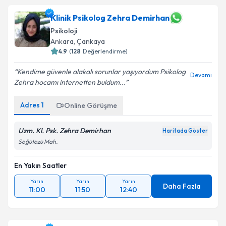
Klinik Psikolog Zehra Demirhan
Psikoloji
Ankara
,
Çankaya
4.9
(
128
Değerlendirme)
Kendime güvenle alakalı sorunlar yaşıyordum Psikolog
Devamı
Zehra hocamı internetten buldum...
Adres
1
Online Görüşme
Uzm. Kl. Psk. Zehra Demirhan
Haritada Göster
Söğütözü Mah.
En Yakın Saatler
Yarın
Yarın
Yarın
Daha Fazla
11:00
11:50
12:40