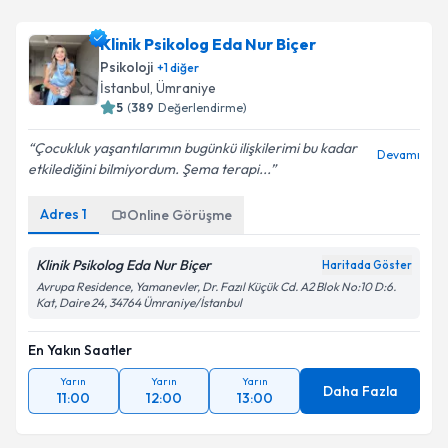
Klinik Psikolog Eda Nur Biçer
Psikoloji
+
1
diğer
İstanbul
,
Ümraniye
5
(
389
Değerlendirme)
Çocukluk yaşantılarımın bugünkü ilişkilerimi bu kadar
Devamı
etkilediğini bilmiyordum. Şema terapi...
Adres
1
Online Görüşme
Klinik Psikolog Eda Nur Biçer
Haritada Göster
Avrupa Residence, Yamanevler, Dr. Fazıl Küçük Cd. A2 Blok No:10 D:6.
Kat, Daire 24, 34764 Ümraniye/İstanbul
En Yakın Saatler
Yarın
Yarın
Yarın
Daha Fazla
11:00
12:00
13:00