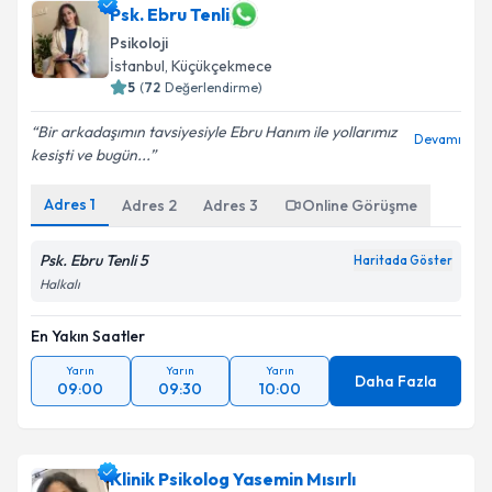
Psk. Ebru Tenli
Psikoloji
İstanbul
,
Küçükçekmece
5
(
72
Değerlendirme)
Bir arkadaşımın tavsiyesiyle Ebru Hanım ile yollarımız
Devamı
kesişti ve bugün...
Adres
1
Adres
2
Adres
3
Online Görüşme
Psk. Ebru Tenli 5
Haritada Göster
Halkalı
En Yakın Saatler
Yarın
Yarın
Yarın
Daha Fazla
09:00
09:30
10:00
Klinik Psikolog Yasemin Mısırlı