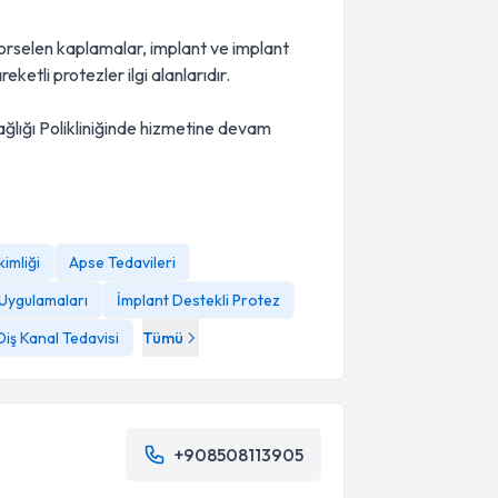
orselen kaplamalar, implant ve implant
ketli protezler ilgi alanlarıdır.
ğlığı Polikliniğinde hizmetine devam
kimliği
Apse Tedavileri
Uygulamaları
İmplant Destekli Protez
Diş Kanal Tedavisi
Tümü
+908508113905