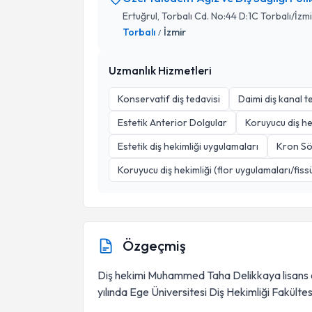
Ertuğrul, Torbalı Cd. No:44 D:1C Torbalı/İzmi
Torbalı
İzmir
/
Uzmanlık Hizmetleri
Konservatif diş tedavisi
Daimi diş kanal t
Estetik Anterior Dolgular
Koruyucu diş he
Estetik diş hekimliği uygulamaları
Kron Sö
Koruyucu diş hekimliği (flor uygulamaları/fis
Özgeçmiş
Diş hekimi Muhammed Taha Delikkaya lisans 
yılında Ege Üniversitesi Diş Hekimliği Fakült