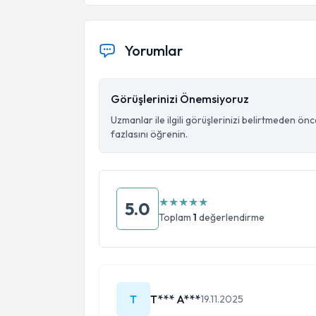
Yorumlar
Görüşlerinizi Önemsiyoruz
Uzmanlar ile ilgili görüşlerinizi belirtmeden ön
fazlasını öğrenin.
★
★
★
★
★
5.0
Toplam
1
değerlendirme
T
T*** A***
19.11.2025