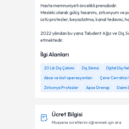
Hasta memnuniyeti öncelikli prensibidir.
Mesleki olarak gülüş tasarımı, zirkonyum ve p
üstü protezler, beyazlatma, kanal tedavisi, hare
2022 yılından bu yana Taludent Ağız ve Diş Sa
etmektedir.
İlgi Alanları
20 Lik Diş Çekimi
Diş Sıkma
Dijital Diş He
Abse ve kist operasyonları
Çene Cerrahisi 
Zirkonya Protezler
Apse Drenajı
Daimi 
Ücret Bilgisi
Muayene ücretlerini öğrenmek için ara