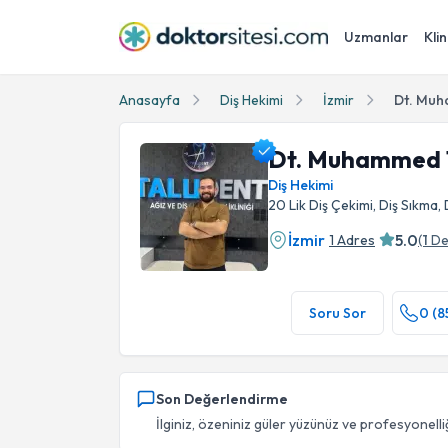
Uzmanlar
Klin
Anasayfa
Diş Hekimi
İzmir
Dt. Muh
Dt. Muhammed 
Diş Hekimi
20 Lik Diş Çekimi, Diş Sıkma, D
İzmir
5.0
1 Adres
(
1
De
Dt. Muhammed Taha Delikkaya Profil Fotoğra
Soru Sor
0 (8
Son Değerlendirme
İlginiz, özeniniz güler yüzünüz ve profesyonelliğ