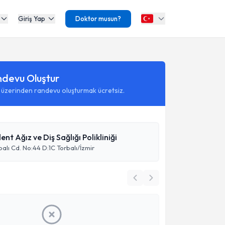
Giriş Yap
Doktor musun?
ndevu Oluştur
 üzerinden randevu oluşturmak ücretsiz.
nt Ağız ve Diş Sağlığı Polikliniği
balı Cd. No:44 D:1C Torbalı/İzmir