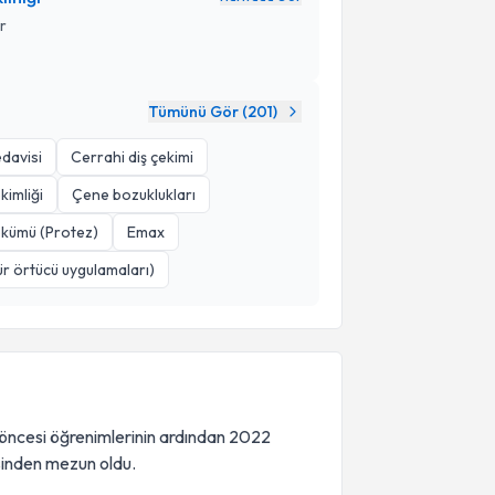
r
Tümünü Gör (
201
)
edavisi
Cerrahi diş çekimi
kimliği
Çene bozuklukları
kümü (Protez)
Emax
sür örtücü uygulamaları)
öncesi öğrenimlerinin ardından 2022
esinden mezun oldu.