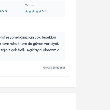
Ortam
★
★
★
★
★
★
5.0
5.0
profesyonelliğiniz için çok teşekkür
 hem rahat hem de güven vericiydi.
ığınız çok belli. Açıklayıcı olmanız ve
derim Muhammed bey.
Görüşü Şikayet Et