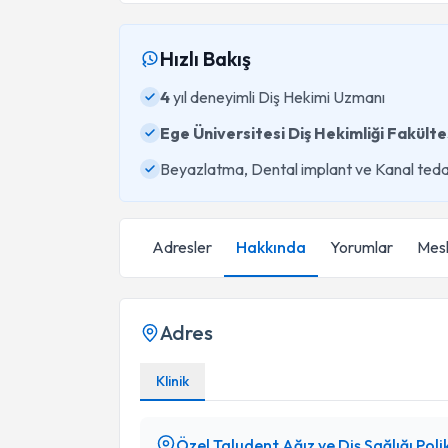
Hızlı Bakış
4
yıl deneyimli Diş Hekimi Uzmanı
Ege Üniversitesi Diş Hekimliği Fakülte
Beyazlatma, Dental implant ve Kanal teda
Adresler
Hakkında
Yorumlar
Mesl
Adres
Klinik
Özel Taludent Ağız ve Diş Sağlığı Polik