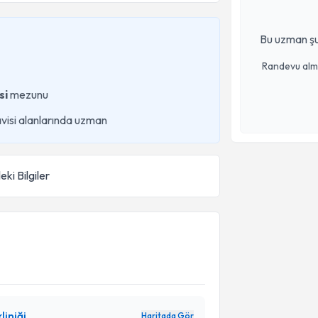
Bu uzman şu
Randevu almak
si
mezunu
visi alanlarında uzman
eki Bilgiler
liniği
Haritada Gör