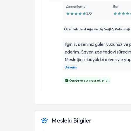
Zamanlama
İlgi
★
★
★
★
★
★
★
★
★
5.0
Özel Taludent Ağız ve Diş Sağlığı Polikliniği
İlginiz, özeniniz güler yüzünüz ve 
ederim. Sayenizde tedavi sürecim
Mesleğinizi büyük bi özveriyle yapt
sabrınız için ayrıca teşekkür e
Devamı
Randevu sonrası eklendi
Mesleki Bilgiler