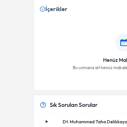
İçerikler
Henüz Mak
Bu uzmana ait henüz makale
Sık Sorulan Sorular
Dt. Muhammed Taha Delikkaya il