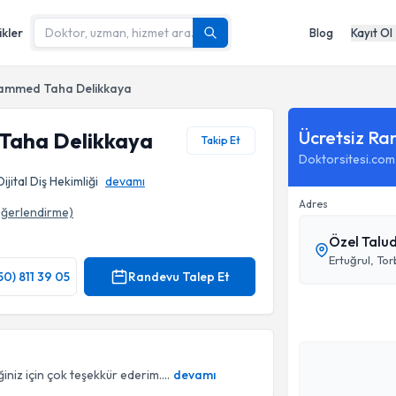
ikler
Blog
Kayıt Ol
ammed Taha Delikkaya
Ücretsiz Ra
Taha Delikkaya
Takip Et
Doktorsitesi.com
ijital Diş Hekimliği
devamı
Adres
ğerlendirme)
Özel Talude
fı
Ertuğrul, Tor
50) 811 39 05
Randevu Talep Et
iniz için çok teşekkür ederim....
devamı