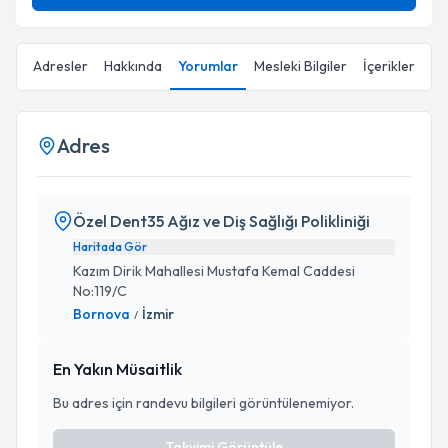
Adresler
Hakkında
Yorumlar
Mesleki Bilgiler
İçerikler
Adres
Özel Dent35 Ağız ve Diş Sağlığı Polikliniği
Haritada Gör
Kazım Dirik Mahallesi Mustafa Kemal Caddesi
No:119/C
Bornova
İzmir
/
En Yakın Müsaitlik
Bu adres için randevu bilgileri görüntülenemiyor.
Takvimi Görüntüle