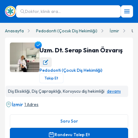
Doktor, klinik ara...
Anasayfa
Pedodonti (Çocuk Diş Hekimliği)
İzmir
Uzm
Uzm. Dt. Serap Sinan Özvarış
Pedodonti (Çocuk Diş Hekimliği)
Uzm. Dt. Serap Sinan Özvarış Profil Fotoğrafı
Takip Et
Diş Eksikliği, Diş Çapraşıklığı, Koruyucu diş hekimliği
devamı
İzmir
1 Adres
Soru Sor
Randevu Talep Et