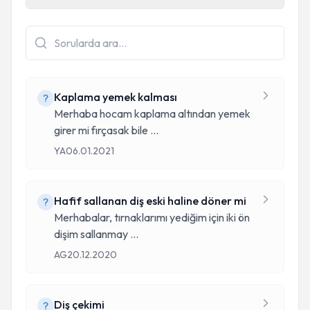
Kaplama yemek kalması
Merhaba hocam kaplama altından yemek
girer mi fırçasak bile
...
YA
06.01.2021
Hafif sallanan diş eski haline döner mi
Merhabalar, tırnaklarımı yediğim için iki ön
dişim sallanmay
...
AG
20.12.2020
Diş çekimi