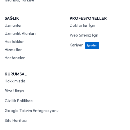
İstanbul, Türkiye
SAĞLIK
PROFESYONELLER
Uzmanlar
Doktorlar İçin
Uzmanlık Alanları
Web Siteniz İçin
Hastalıklar
Kariyer
İşe Alım
Hizmetler
Hastaneler
KURUMSAL
Hakkımızda
Bize Ulaşın
Gizlilik Politikası
Google Takvim Entegrasyonu
Site Haritası