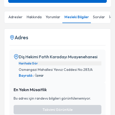
Adresler
Hakkında
Yorumlar
Mesleki Bilgiler
Sorular
İçe
Adres
Diş Hekimi Fatih Karadayı Muayenehanesi
Haritada Gör
Osmangazi Mahallesi Yavuz Caddesi No:283/A
Bayraklı
İzmir
/
En Yakın Müsaitlik
Bu adres için randevu bilgileri görüntülenemiyor.
Takvimi Görüntüle