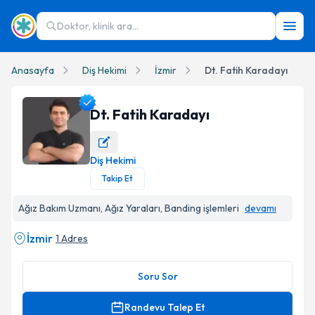
Doktor, klinik ara...
Anasayfa
Diş Hekimi
İzmir
Dt. Fatih Karadayı
Dt. Fatih Karadayı
Diş Hekimi
Dt. Fatih Karadayı Profil Fotoğrafı
Takip Et
Ağız Bakım Uzmanı, Ağız Yaraları, Banding işlemleri
devamı
İzmir
1 Adres
Soru Sor
Randevu Talep Et